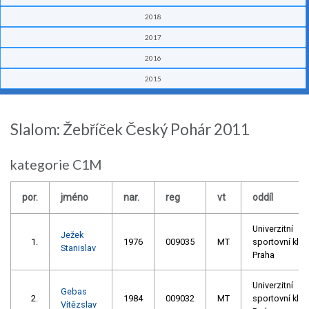
2018
2017
2016
2015
Slalom: Žebříček Český Pohár 2011
kategorie C1M
por.
jméno
nar.
reg
vt
oddíl
Univerzitní
Ježek
1.
1976
009035
MT
sportovní klub
Stanislav
Praha
Univerzitní
Gebas
2.
1984
009032
MT
sportovní klub
Vítězslav