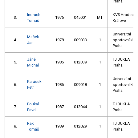
Praha
Indruch
KVS Hradec
3.
1976
045001
MT
Tomáš
Králové
Univerzitní
Mašek
4.
1978
009033
1
sportovní klub
Jan
Praha
Jáně
TJ DUKLA
5.
1986
012039
1
Michal
Praha
Univerzitní
Karásek
6.
1986
009018
1
sportovní klub
Petr
Praha
Foukal
TJ DUKLA
7.
1987
012044
1
Pavel
Praha
Rak
TJ DUKLA
8.
1989
012029
1
Tomáš
Praha