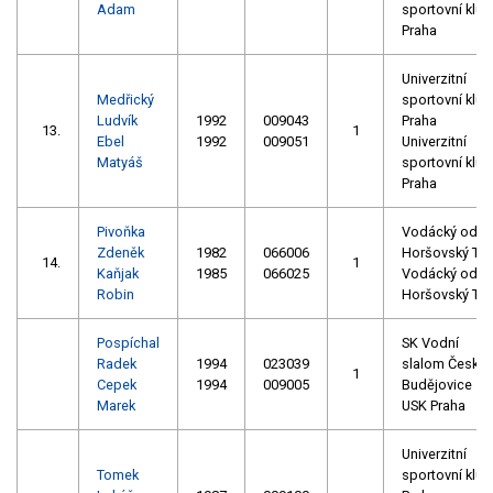
Adam
sportovní klub
Praha
Univerzitní
Medřický
sportovní klub
Ludvík
1992
009043
Praha
13.
1
Ebel
1992
009051
Univerzitní
Matyáš
sportovní klub
Praha
Pivoňka
Vodácký oddíl
Zdeněk
1982
066006
Horšovský Tý
14.
1
Kaňjak
1985
066025
Vodácký oddíl
Robin
Horšovský Tý
Pospíchal
SK Vodní
Radek
1994
023039
slalom České
1
Cepek
1994
009005
Budějovice
Marek
USK Praha
Univerzitní
Tomek
sportovní klub