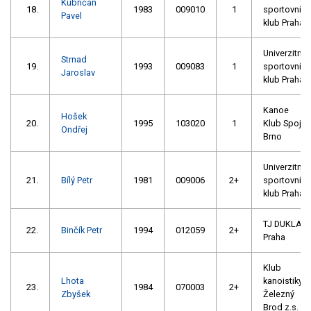
Kubričan
18.
1983
009010
1
sportovní
Pavel
klub Praha
Univerzitní
Strnad
19.
1993
009083
1
sportovní
Jaroslav
klub Praha
Kanoe
Hošek
20.
1995
103020
1
Klub Spoj
Ondřej
Brno
Univerzitní
21.
Bílý Petr
1981
009006
2+
sportovní
klub Praha
TJ DUKLA
22.
Binčík Petr
1994
012059
2+
Praha
Klub
Lhota
kanoistiky
23.
1984
070003
2+
Zbyšek
Železný
Brod z.s.