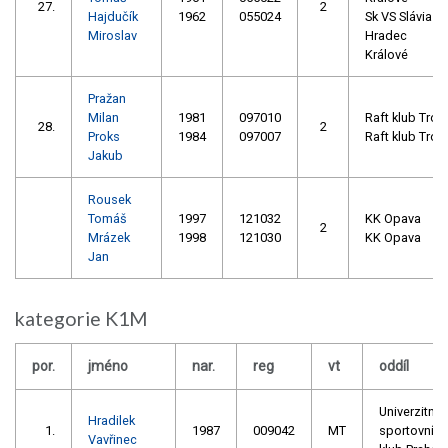
27.
2
Hajdučík
1962
055024
Sk VS Slávia
Miroslav
Hradec
Králové
Pražan
Milan
1981
097010
Raft klub Troja
28.
2
Proks
1984
097007
Raft klub Troja
Jakub
Rousek
Tomáš
1997
121032
KK Opava
2
Mrázek
1998
121030
KK Opava
Jan
kategorie K1M
por.
jméno
nar.
reg
vt
oddíl
Univerzitní
Hradilek
1.
1987
009042
MT
sportovní
Vavřinec