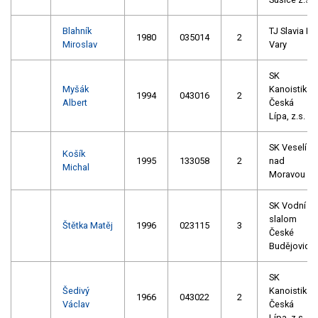
Blahník
TJ Slavia K.
1980
035014
2
Miroslav
Vary
SK
Myšák
Kanoistika
1994
043016
2
Albert
Česká
Lípa, z.s.
SK Veselí
Košík
1995
133058
2
nad
Michal
Moravou
SK Vodní
slalom
Štětka Matěj
1996
023115
3
České
Budějovice
SK
Šedivý
Kanoistika
1966
043022
2
Václav
Česká
Lípa, z.s.