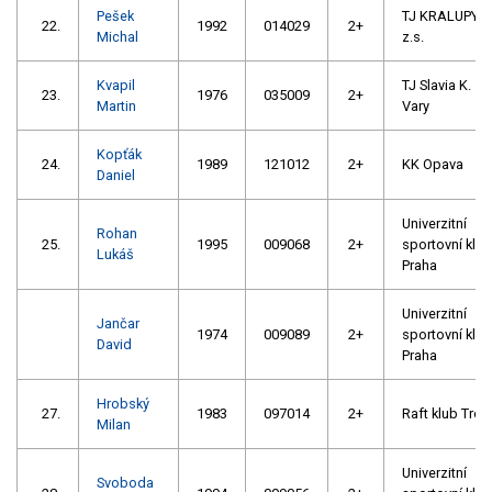
Pešek
TJ KRALUPY,
22.
1992
014029
2+
Michal
z.s.
Kvapil
TJ Slavia K.
23.
1976
035009
2+
Martin
Vary
Kopťák
24.
1989
121012
2+
KK Opava
Daniel
Univerzitní
Rohan
25.
1995
009068
2+
sportovní klub
Lukáš
Praha
Univerzitní
Jančar
1974
009089
2+
sportovní klub
David
Praha
Hrobský
27.
1983
097014
2+
Raft klub Troj
Milan
Univerzitní
Svoboda