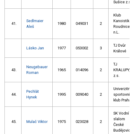
Sušice z.s.
Klub
Sedlmaier
Kanoistika
41.
1980
049031
2
Aleš
Roudnice
n.L.
TJ Dvůr
Lásko Jan
1977
053002
3
Králové
TJ
Neugebauer
43.
1965
014096
2
KRALUPY,
Roman
z.s.
Univerzitní
Pechlát
44.
1995
009040
2
sportovní
Hynek
klub Praha
SK Vodní
slalom
45.
Mulač Viktor
1975
023028
2
České
Budějovice