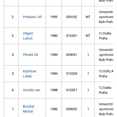
klub Praha
Univerzitní
2.
Prskavec Jiří
1993
009162
MT
sportovní
klub Praha
Hilgert
TJ Dukla
3.
1986
012001
MT
Luboš
Praha
Univerzitní
4.
Přindiš Vít
1989
009091
1
sportovní
klub Praha
Kubričan
TJ DUKLA
5.
1984
012028
1
Lukáš
Praha
TJ Dukla
6.
Vondra Jan
1988
012037
1
Praha
Univerzitní
Buchtel
7.
1986
009053
1
sportovní
Michal
klub Praha