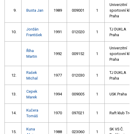
Univerzitní
9.
Busta Jan
1989
009001
1
sportovní klub
Praha
Jordán
TJ DUKLA
10.
1991
012020
1
František
Praha
Univerzitní
Říha
1992
009152
1
sportovní klub
Martin
Praha
Rašek
TJ DUKLA
12.
1977
012030
1
Michal
Praha
Cepek
13.
1994
009005
1
USK Praha
Marek
Kučera
14.
1970
097021
1
Raft klub Troj
Tomáš
Kuna
SK VS Č.
15.
1988
023060
1