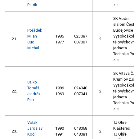
Patrik
z.s.
SK Vodní
slalom České
Pořádek
Budějovice
Milan
1986
023087
Vysokoškolsk
21.
2
Cuc
1977
007007
tělovýchovná
Michal
jednota
Technika Prah
z. s.
SK Vltava Č.
Krumlov z.s.
Saiko
Vysokoškolsk
Tomáš
1986
024040
22.
2
tělovýchovná
Jindrák
1969
007041
jednota
Petr
Technika Prah
z. s.
Volák
TJ Ohře
Jaroslav
1990
048068
Klášterec
23.
2
Kočí
1991
048081
TJ Ohře