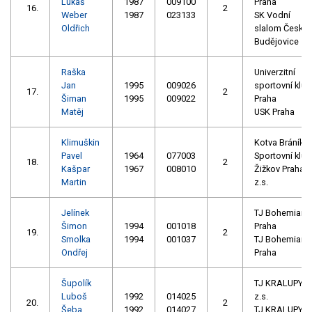
Lukáš
1987
009100
Praha
16.
2
Weber
1987
023133
SK Vodní
Oldřich
slalom České
Budějovice
Raška
Univerzitní
Jan
1995
009026
sportovní klub
17.
2
Šiman
1995
009022
Praha
Matěj
USK Praha
Klimuškin
Kotva Bráník
Pavel
1964
077003
Sportovní klub
18.
2
Kašpar
1967
008010
Žižkov Praha
Martin
z.s.
Jelínek
TJ Bohemians
Šimon
1994
001018
Praha
19.
2
Smolka
1994
001037
TJ Bohemians
Ondřej
Praha
Šupolík
TJ KRALUPY,
Luboš
1992
014025
z.s.
20.
2
Šeba
1992
014027
TJ KRALUPY,