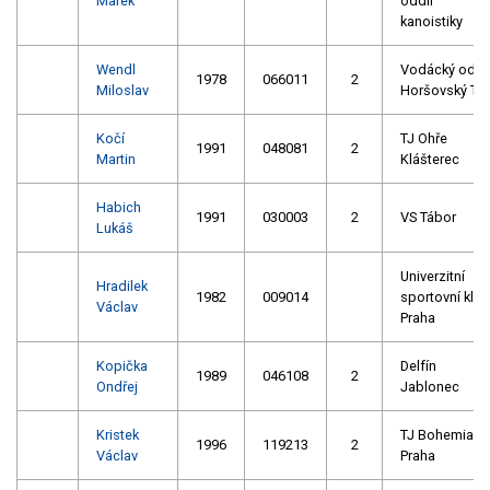
Marek
oddíl
kanoistiky
Wendl
Vodácký oddí
1978
066011
2
Miloslav
Horšovský Tý
Kočí
TJ Ohře
1991
048081
2
Martin
Klášterec
Habich
1991
030003
2
VS Tábor
Lukáš
Univerzitní
Hradilek
1982
009014
sportovní klub
Václav
Praha
Kopička
Delfín
1989
046108
2
Ondřej
Jablonec
Kristek
TJ Bohemians
1996
119213
2
Václav
Praha