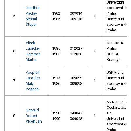
Univerzitní
Hradilek
sportovní klub
Václav
1982
009014
Praha
5.
1
Sehnal
1985
009178
Univerzitní
Štěpán
sportovní klub
Praha
Vlček
TJ DUKLA
Ladislav
1985
012027
Praha
6.
1
Hammer
1985
012026
DUKLA
Martin
Brandýs
Pospíšil
USK Praha
Jaroslav
1973
009099
Univerzitní
7.
1
Malý
1986
009098
sportovní klub
Vojtěch
Praha
SK Kanoistika
Česká Lípa,
Gotvald
1990
043047
z.s.
8.
Robert
1
1990
009048
Univerzitní
Vlček Jan
sportovní klub
Praha