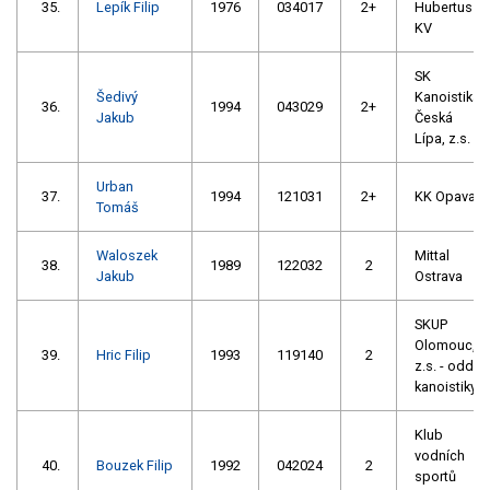
35.
Lepík Filip
1976
034017
2+
Hubertus
KV
SK
Šedivý
Kanoistika
36.
1994
043029
2+
Jakub
Česká
Lípa, z.s.
Urban
37.
1994
121031
2+
KK Opava
Tomáš
Waloszek
Mittal
38.
1989
122032
2
Jakub
Ostrava
SKUP
Olomouc,
39.
Hric Filip
1993
119140
2
z.s. - oddíl
kanoistiky
Klub
vodních
40.
Bouzek Filip
1992
042024
2
sportů