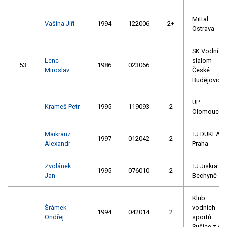
Mittal
Vašina Jiří
1994
122006
2+
Ostrava
SK Vodní
Lenc
slalom
53.
1986
023066
Miroslav
České
Budějovice
UP
Krameš Petr
1995
119093
2
Olomouc
Maikranz
TJ DUKLA
1997
012042
2
Alexandr
Praha
Zvolánek
TJ Jiskra
1995
076010
2
Jan
Bechyně
Klub
Šrámek
vodních
1994
042014
2
Ondřej
sportů
Sušice z.s.