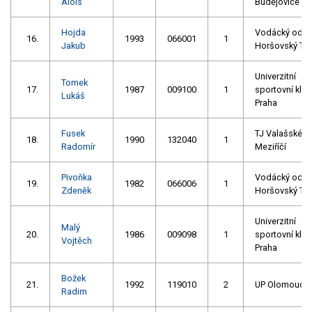
Alois
Budějovice
Hojda
Vodácký oddí
16.
1993
066001
1
Jakub
Horšovský Tý
Univerzitní
Tomek
17.
1987
009100
1
sportovní klub
Lukáš
Praha
Fusek
TJ Valašské
18.
1990
132040
1
Radomír
Meziříčí
Pivoňka
Vodácký oddí
19.
1982
066006
1
Zdeněk
Horšovský Tý
Univerzitní
Malý
20.
1986
009098
1
sportovní klub
Vojtěch
Praha
Božek
21.
1992
119010
2
UP Olomouc
Radim