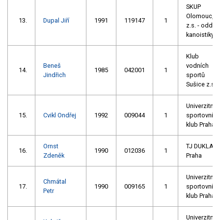
SKUP
Olomouc,
13.
Dupal Jiří
1991
119147
1
z.s. - oddíl
kanoistiky
Klub
Beneš
vodních
14.
1985
042001
1
Jindřich
sportů
Sušice z.s.
Univerzitní
15.
Cvikl Ondřej
1992
009044
1
sportovní
klub Praha
Ornst
TJ DUKLA
16.
1990
012036
1
Zdeněk
Praha
Univerzitní
Chmátal
17.
1990
009165
1
sportovní
Petr
klub Praha
Univerzitní