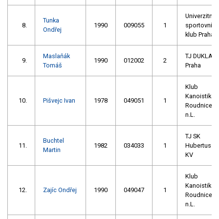
Univerzitní
Tunka
8.
1990
009055
1
sportovní
Ondřej
klub Praha
Maslaňák
TJ DUKLA
9.
1990
012002
2
Tomáš
Praha
Klub
Kanoistika
10.
Pišvejc Ivan
1978
049051
1
Roudnice
n.L.
TJ SK
Buchtel
11.
1982
034033
1
Hubertus
Martin
KV
Klub
Kanoistika
12.
Zajíc Ondřej
1990
049047
1
Roudnice
n.L.