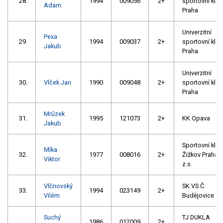
28.
1994
009056
2+
sportovní klub
Adam
Praha
Univerzitní
Pexa
29.
1994
009037
2+
sportovní klub
Jakub
Praha
Univerzitní
30.
Vlček Jan
1990
009048
2+
sportovní klub
Praha
Mrůzek
31.
1995
121073
2+
KK Opava
Jakub
Sportovní klub
Míka
32.
1977
008016
2+
Žižkov Praha
Viktor
z.s.
Vlčnovský
SK VS Č.
33.
1994
023149
2+
Vilém
Budějovice
Suchý
TJ DUKLA
1986
012009
2+