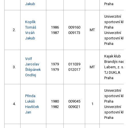
Jakub
Praha
Univerzitní
Koplík
sportovní klub
Tomáš
1986
009160
Praha
2.
MT
Vrzáň
1987
009173
Univerzitní
Jakub
sportovní klub
Praha
Kajak klub
Volf
Brandýs nad
Jaroslav
1979
011039
3.
MT
Labem, z. s.
Štěpánek
1979
012017
TJ DUKLA
Ondřej
Praha
Univerzitní
Přinda
sportovní klub
Lukáš
1980
009045
Praha
4.
1
Havlíček
1982
009021
Univerzitní
Jan
sportovní klub
Praha