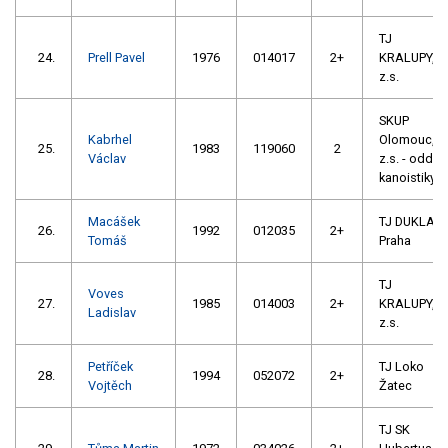
TJ
24.
Prell Pavel
1976
014017
2+
KRALUPY,
z.s.
SKUP
Kabrhel
Olomouc,
25.
1983
119060
2
Václav
z.s. - oddíl
kanoistiky
Macášek
TJ DUKLA
26.
1992
012035
2+
Tomáš
Praha
TJ
Voves
27.
1985
014003
2+
KRALUPY,
Ladislav
z.s.
Petříček
TJ Loko
28.
1994
052072
2+
Vojtěch
Žatec
TJ SK