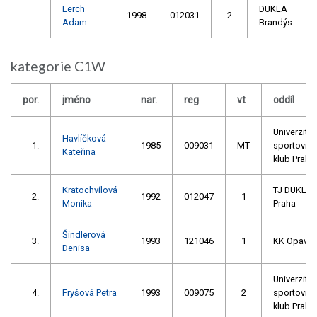
Lerch
DUKLA
1998
012031
2
Adam
Brandýs
kategorie C1W
por.
jméno
nar.
reg
vt
oddíl
Univerzitní
Havlíčková
1.
1985
009031
MT
sportovní
Kateřina
klub Praha
Kratochvílová
TJ DUKLA
2.
1992
012047
1
Monika
Praha
Šindlerová
3.
1993
121046
1
KK Opava
Denisa
Univerzitní
4.
Fryšová Petra
1993
009075
2
sportovní
klub Praha