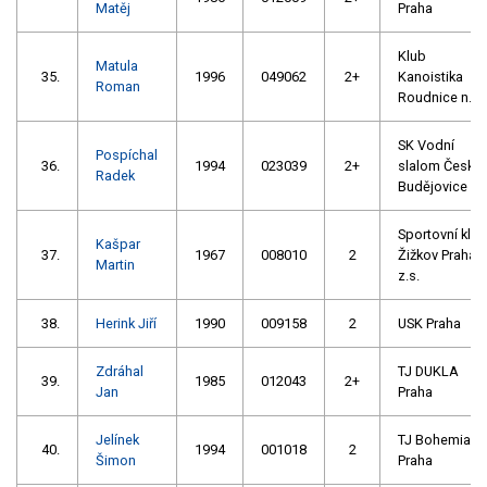
Matěj
Praha
Klub
Matula
35.
1996
049062
2+
Kanoistika
Roman
Roudnice n.L.
SK Vodní
Pospíchal
36.
1994
023039
2+
slalom České
Radek
Budějovice
Sportovní klub
Kašpar
37.
1967
008010
2
Žižkov Praha
Martin
z.s.
38.
Herink Jiří
1990
009158
2
USK Praha
Zdráhal
TJ DUKLA
39.
1985
012043
2+
Jan
Praha
Jelínek
TJ Bohemians
40.
1994
001018
2
Šimon
Praha