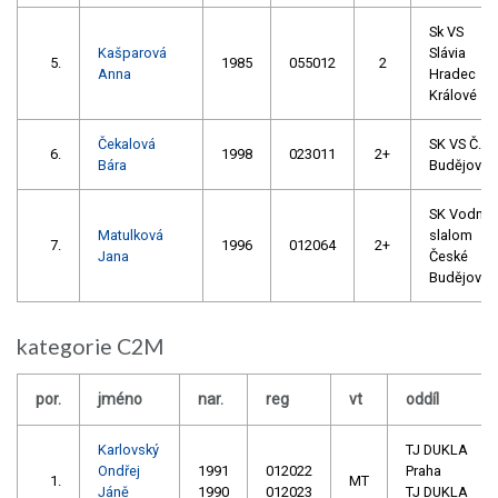
Sk VS
Kašparová
Slávia
5.
1985
055012
2
Anna
Hradec
Králové
Čekalová
SK VS Č.
6.
1998
023011
2+
Bára
Budějovic
SK Vodní
Matulková
slalom
7.
1996
012064
2+
Jana
České
Budějovic
kategorie C2M
por.
jméno
nar.
reg
vt
oddíl
Karlovský
TJ DUKLA
Ondřej
1991
012022
Praha
1.
MT
Jáně
1990
012023
TJ DUKLA