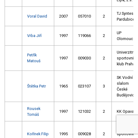
TJ Syntesia
Voral David
2007
057010
2
Pardubice
UP
Vrba Jiří
1997
119066
2
Olomouc
Univerzitní
Petřík
1997
009030
2
sportovní
Matouš
klub Praha
SK Vodní
slalom
Štětka Petr
1965
023107
3
České
Budějovice
Rousek
1997
121032
2
KK Opava
Tomáš
Univerzitní
Kořínek Filip
1995
009028
2
sportovní