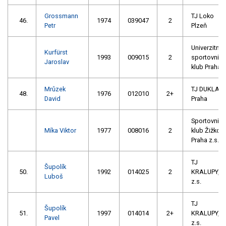
Grossmann
TJ Loko
46.
1974
039047
2
Petr
Plzeň
Univerzitní
Kurfürst
1993
009015
2
sportovní
Jaroslav
klub Praha
Mrůzek
TJ DUKLA
48.
1976
012010
2+
David
Praha
Sportovní
Míka Viktor
1977
008016
2
klub Žižkov
Praha z.s.
TJ
Šupolík
50.
1992
014025
2
KRALUPY,
Luboš
z.s.
TJ
Šupolík
51.
1997
014014
2+
KRALUPY,
Pavel
z.s.