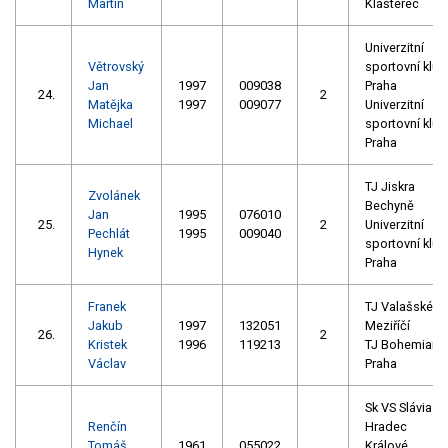
Martin
Klášterec
Univerzitní
Větrovský
sportovní klub
Jan
1997
009038
Praha
24.
2
Matějka
1997
009077
Univerzitní
Michael
sportovní klub
Praha
TJ Jiskra
Zvolánek
Bechyně
Jan
1995
076010
25.
2
Univerzitní
Pechlát
1995
009040
sportovní klub
Hynek
Praha
Franek
TJ Valašské
Jakub
1997
132051
Meziříčí
26.
2
Kristek
1996
119213
TJ Bohemians
Václav
Praha
Sk VS Slávia
Renčín
Hradec
Tomáš
1961
055022
Králové