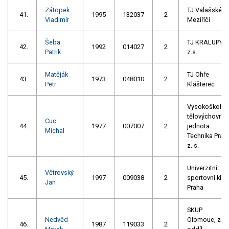
Zátopek
TJ Valašské
41.
1995
132037
2
Vladimír
Meziříčí
Šeba
TJ KRALUPY,
42.
1992
014027
2
Patrik
z.s.
Matěják
TJ Ohře
43.
1973
048010
2
Petr
Klášterec
Vysokoškolsk
tělovýchovná
Cuc
44.
1977
007007
2
jednota
Michal
Technika Prah
z. s.
Univerzitní
Větrovský
45.
1997
009038
2
sportovní klub
Jan
Praha
SKUP
Nedvěd
Olomouc, z.s. 
46.
1987
119033
2