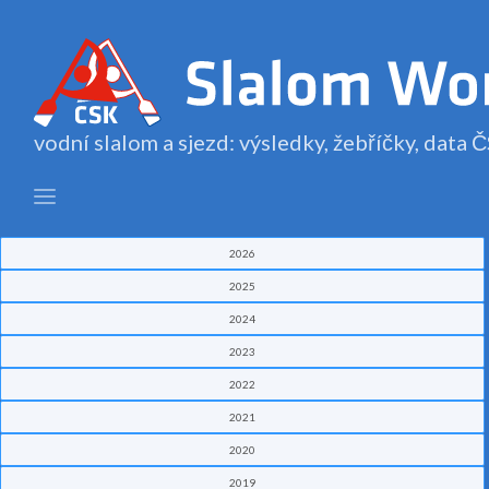
vodní slalom a sjezd: výsledky, žebříčky, data
2026
2025
2024
2023
2022
2021
2020
2019