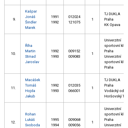
Kašpar
TJ DUKLA
Jonáš
1991
012024
9.
1
Praha
Šindler
1992
121075
KK Opava
Marek
Univerzitní
Říha
sportovní klub
Martin
1992
009152
Praha
10.
1
Strnad
1993
009083
Univerzitní
Jaroslav
sportovní klub
Praha
Macášek
TJ DUKLA
Tomáš
1992
012035
Praha
11.
1
Hojda
1993
066001
Vodácký oddíl
Jakub
Horšovský Tý
Univerzitní
Rohan
sportovní klub
Lukáš
1995
009068
Praha
12.
1
Svoboda
1994
009056
Univerzitní