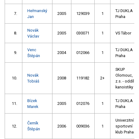
Heřmanský
TJ DUKLA
7.
2005
129039
1
Jan
Praha
Novák
8.
2005
030071
1
VS Tábor
Václav
Venc
TJ DUKLA
9.
2004
012066
1
Štěpán
Praha
SKUP
Novák
Olomouc,
10.
2008
119182
2+
Tobiáš
z.s. - oddíl
kanoistiky
Bízek
TJ DUKLA
11.
2005
012076
1
Marek
Praha
Univerzitní
Černík
12.
2006
009036
1
sportovní
Štěpán
klub Praha