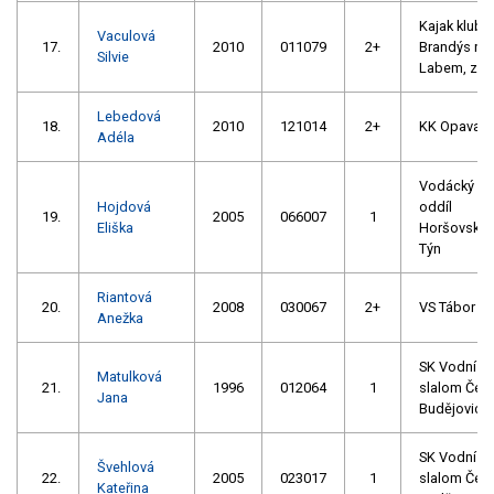
Kajak klub
Vaculová
17.
2010
011079
2+
Brandýs na
Silvie
Labem, z. s
Lebedová
18.
2010
121014
2+
KK Opava
Adéla
Vodácký
Hojdová
oddíl
19.
2005
066007
1
Eliška
Horšovský
Týn
Riantová
20.
2008
030067
2+
VS Tábor
Anežka
SK Vodní
Matulková
21.
1996
012064
1
slalom Čes
Jana
Budějovice
SK Vodní
Švehlová
22.
2005
023017
1
slalom Čes
Kateřina