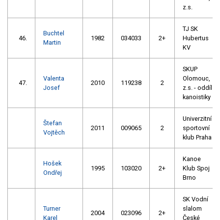
z.s.
TJ SK
Buchtel
46.
1982
034033
2+
Hubertus
Martin
KV
SKUP
Valenta
Olomouc,
47.
2010
119238
2
Josef
z.s. - oddíl
kanoistiky
Univerzitní
Štefan
2011
009065
2
sportovní
Vojtěch
klub Praha
Kanoe
Hošek
1995
103020
2+
Klub Spoj
Ondřej
Brno
SK Vodní
Turner
slalom
2004
023096
2+
Karel
České