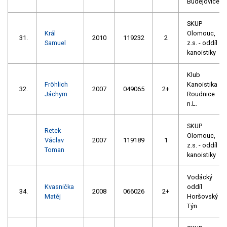
Budějovice
SKUP
Král
Olomouc,
31.
2010
119232
2
Samuel
z.s. - oddíl
kanoistiky
Klub
Fröhlich
Kanoistika
32.
2007
049065
2+
Jáchym
Roudnice
n.L.
SKUP
Retek
Olomouc,
Václav
2007
119189
1
z.s. - oddíl
Toman
kanoistiky
Vodácký
Kvasnička
oddíl
34.
2008
066026
2+
Matěj
Horšovský
Týn