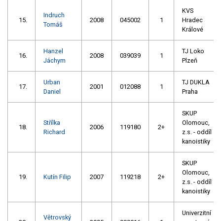
KVS
Indruch
15.
2008
045002
1
Hradec
Tomáš
Králové
Hanzel
TJ Loko
16.
2008
039039
1
Jáchym
Plzeň
Urban
TJ DUKLA
17.
2001
012088
1
Daniel
Praha
SKUP
Střílka
Olomouc,
18.
2006
119180
2+
Richard
z.s. - oddíl
kanoistiky
SKUP
Olomouc,
19.
Kutín Filip
2007
119218
2+
z.s. - oddíl
kanoistiky
Univerzitní
Větrovský