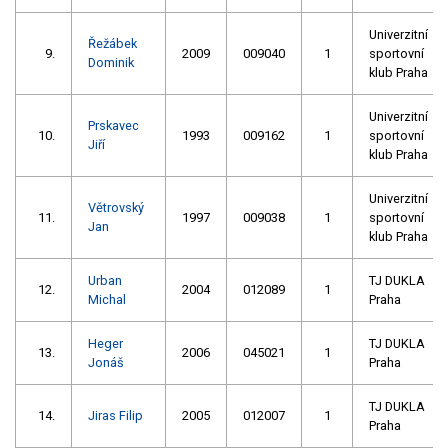
Univerzitní
Řežábek
9.
2009
009040
1
sportovní
Dominik
klub Praha
Univerzitní
Prskavec
10.
1993
009162
1
sportovní
Jiří
klub Praha
Univerzitní
Větrovský
11.
1997
009038
1
sportovní
Jan
klub Praha
Urban
TJ DUKLA
12.
2004
012089
1
Michal
Praha
Heger
TJ DUKLA
13.
2006
045021
1
Jonáš
Praha
TJ DUKLA
14.
Jiras Filip
2005
012007
1
Praha