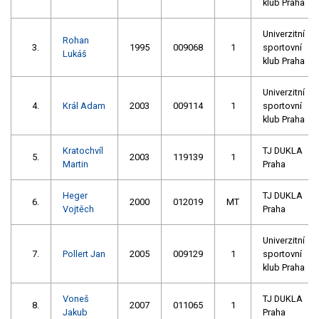
klub Praha
Univerzitní
Rohan
3.
1995
009068
1
sportovní
Lukáš
klub Praha
Univerzitní
4.
Král Adam
2003
009114
1
sportovní
klub Praha
Kratochvíl
TJ DUKLA
5.
2003
119139
1
Martin
Praha
Heger
TJ DUKLA
6.
2000
012019
MT
Vojtěch
Praha
Univerzitní
7.
Pollert Jan
2005
009129
1
sportovní
klub Praha
Voneš
TJ DUKLA
8.
2007
011065
1
Jakub
Praha