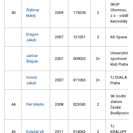
SKUP
Štýbnar
Olomouc,
40.
2009
119209
2
Matěj
z.s. - oddíl
kanoistiky
Dragon
2007
121031
2
KK Opava
Jakub
Univerzitní
Jančar
2007
009020
2+
sportovní
Štěpán
klub Praha
Voneš
TJ DUKLA
2007
011065
2+
Jakub
Praha
SK Vodní
slalom
44.
Petr Martin
2008
023043
2
České
Budějovice
TJ
45.
Doležal Vít
2011
014063
2
KRALUPY,