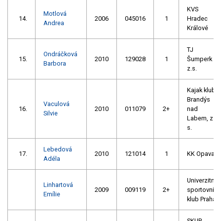
KVS
Motlová
14.
2006
045016
1
Hradec
Andrea
Králové
TJ
Ondráčková
15.
2010
129028
1
Šumperk
Barbora
z.s.
Kajak klub
Brandýs
Vaculová
16.
2010
011079
2+
nad
Silvie
Labem, z.
s.
Lebedová
17.
2010
121014
1
KK Opava
Adéla
Univerzitní
Linhartová
2009
009119
2+
sportovní
Emílie
klub Praha
SKUP