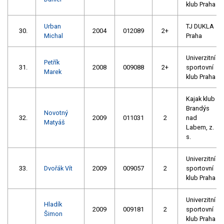
klub Praha
Urban
TJ DUKLA
30.
2004
012089
2+
Michal
Praha
Univerzitní
Petřík
31.
2008
009088
2+
sportovní
Marek
klub Praha
Kajak klub
Brandýs
Novotný
32.
2009
011031
2
nad
Matyáš
Labem, z.
s.
Univerzitní
33.
Dvořák Vít
2009
009057
2
sportovní
klub Praha
Univerzitní
Hladík
2009
009181
2
sportovní
Šimon
klub Praha