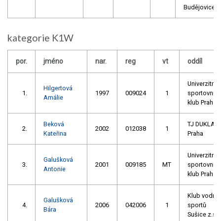
Budějovice
kategorie K1W
por.
jméno
nar.
reg
vt
oddíl
Univerzitní
Hilgertová
1.
1997
009024
1
sportovní
Amálie
klub Praha
Beková
TJ DUKLA
2.
2002
012038
1
Kateřina
Praha
Univerzitní
Galušková
3.
2001
009185
MT
sportovní
Antonie
klub Praha
Klub vodní
Galušková
4.
2006
042006
1
sportů
Bára
Sušice z.s.