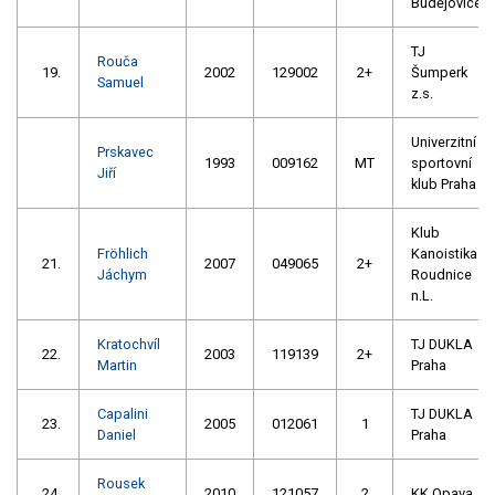
Budějovice
TJ
Rouča
19.
2002
129002
2+
Šumperk
Samuel
z.s.
Univerzitní
Prskavec
1993
009162
MT
sportovní
Jiří
klub Praha
Klub
Fröhlich
Kanoistika
21.
2007
049065
2+
Jáchym
Roudnice
n.L.
Kratochvíl
TJ DUKLA
22.
2003
119139
2+
Martin
Praha
Capalini
TJ DUKLA
23.
2005
012061
1
Daniel
Praha
Rousek
24.
2010
121057
2
KK Opava