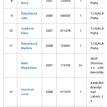
8.
2007
120005
1
Anna
Praha
Štěpánková
TJ DUKLA
9.
2006
045033
1
Julie
Praha
Vojtíková
TJ DUKLA
10.
2007
011078
1
Klára
Praha
Štěpánková
TJ DUKLA
11.
2008
129041
1
Markéta
Praha
SKUP
Malá
Olomouc,
2007
119192
2+
Magdalena
z.s. - oddíl
kanoistiky
Kajak klub
Brandýs
Vaculová
13.
2008
011075
1
nad
Lucie
Labem, z.
s.