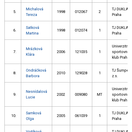
Michalová
TJ DUKLA
5.
1998
012067
2
Tereza
Praha
Satková
TJ DUKLA
6.
1998
012074
1
Martina
Praha
Univerzitní
Mrázková
7.
2006
121035
1
sportovní
Klára
klub Praha
Ondráčková
TJ Šumperk
8.
2010
129028
1
Barbora
z.s.
Univerzitní
Nesnídalová
9.
2002
009080
MT
sportovní
Lucie
klub Praha
Samková
TJ DUKLA
10.
2005
061039
1
Olga
Praha
Vojtíková
TJ DUKLA