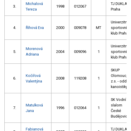
Michalová
TJ DUKLA
3.
1998
012067
Tereza
Praha
Univerzitní
4.
Říhová Eva
2000
009078
MT
sportovní
klub Praha
Univerzitní
Morenová
5.
2004
009096
1
sportovní
Adriana
klub Praha
SKUP
Kočířová
Olomouc,
6.
2008
119208
1
Valentýna
z.s. - oddíl
kanoistiky
SK Vodní
Matulková
slalom
7.
1996
012064
1
Jana
České
Budějovice
Fabianová
TJ DUKLA