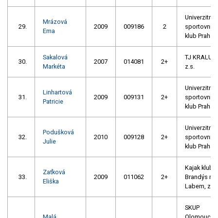
Univerzitní
Mrázová
29.
2009
009186
2
sportovní
Ema
klub Praha
Sakalová
TJ KRALUPY
30.
2007
014081
2+
Markéta
z.s.
Univerzitní
Linhartová
31.
2009
009131
2+
sportovní
Patricie
klub Praha
Univerzitní
Podušková
32.
2010
009128
2+
sportovní
Julie
klub Praha
Kajak klub
Zaťková
33.
2009
011062
2+
Brandýs na
Eliška
Labem, z. s
SKUP
Malá
Olomouc,