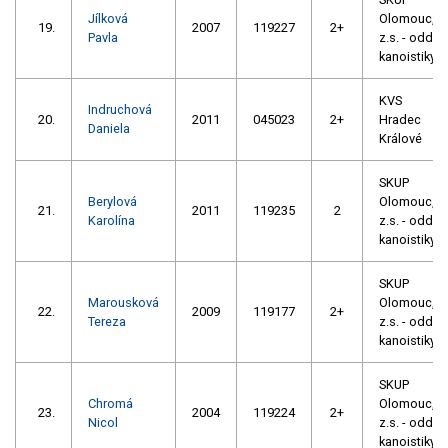
Jílková
Olomouc,
19.
2007
119227
2+
Pavla
z.s. - oddíl
kanoistiky
KVS
Indruchová
20.
2011
045023
2+
Hradec
Daniela
Králové
SKUP
Berylová
Olomouc,
21.
2011
119235
2
Karolína
z.s. - oddíl
kanoistiky
SKUP
Marousková
Olomouc,
22.
2009
119177
2+
Tereza
z.s. - oddíl
kanoistiky
SKUP
Chromá
Olomouc,
23.
2004
119224
2+
Nicol
z.s. - oddíl
kanoistiky