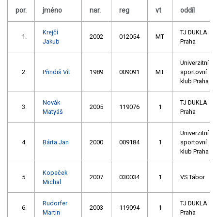
por.
jméno
nar.
reg
vt
oddíl
Krejčí
TJ DUKLA
1.
2002
012054
MT
Jakub
Praha
Univerzitní
2.
Přindiš Vít
1989
009091
MT
sportovní
klub Praha
Novák
TJ DUKLA
3.
2005
119076
1
Matyáš
Praha
Univerzitní
4.
Bárta Jan
2000
009184
1
sportovní
klub Praha
Kopeček
5.
2007
030034
1
VS Tábor
Michal
Rudorfer
TJ DUKLA
6.
2003
119094
1
Martin
Praha