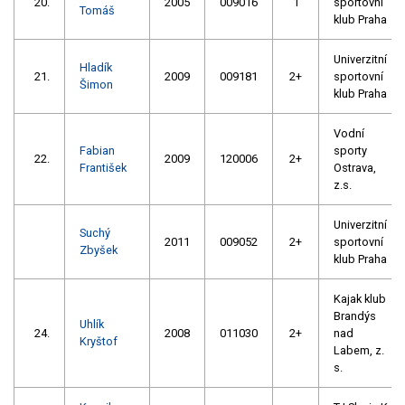
20.
2005
009016
1
sportovní
Tomáš
klub Praha
Univerzitní
Hladík
21.
2009
009181
2+
sportovní
Šimon
klub Praha
Vodní
Fabian
sporty
22.
2009
120006
2+
František
Ostrava,
z.s.
Univerzitní
Suchý
2011
009052
2+
sportovní
Zbyšek
klub Praha
Kajak klub
Brandýs
Uhlík
24.
2008
011030
2+
nad
Kryštof
Labem, z.
s.