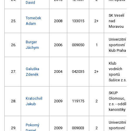
David
SK Veselí
Tomeček
25.
2008
133015
2+
nad
Adam
Moravou
Univerzitní
Burger
26.
2006
009050
1
sportovní
Jáchym
klub Praha
Klub
Galuška
vodních
27.
2004
042035
2+
Zdeněk
sportů
Sušice z.s.
SKUP
Kratochvíl
Olomouc,
28.
2009
119175
2
Jakub
z.s. - oddíl
kanoistiky
Univerzitní
Pokorný
29.
2009
009003
2
sportovní
Daniel