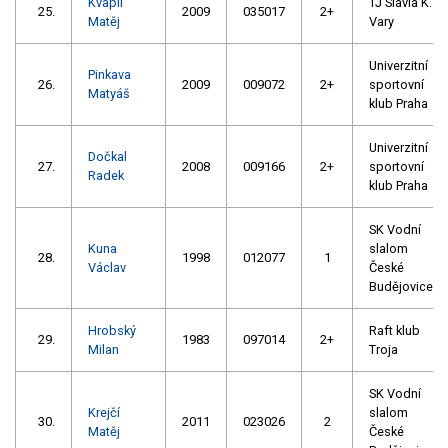
Kvapil
TJ Slavia K.
25.
2009
035017
2+
Matěj
Vary
Univerzitní
Pinkava
26.
2009
009072
2+
sportovní
Matyáš
klub Praha
Univerzitní
Dočkal
27.
2008
009166
2+
sportovní
Radek
klub Praha
SK Vodní
Kuna
slalom
28.
1998
012077
1
Václav
České
Budějovice
Hrobský
Raft klub
29.
1983
097014
2+
Milan
Troja
SK Vodní
Krejčí
slalom
30.
2011
023026
2
Matěj
České