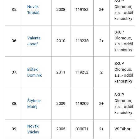
SKUP
Novák
Olomouc,
35.
2008
119182
2+
Tobiáš
z.s. - oddíl
kanoistiky
SKUP
Valenta
Olomouc,
36.
2010
119238
2+
Josef
z.s. - oddíl
kanoistiky
SKUP
Botek
Olomouc,
37.
2011
119252
2
Dominik
z.s. - oddíl
kanoistiky
SKUP
Štýbnar
Olomouc,
38.
2009
119209
2+
Matěj
z.s. - oddíl
kanoistiky
Novák
39.
2005
030071
2+
VS Tábor
Václav