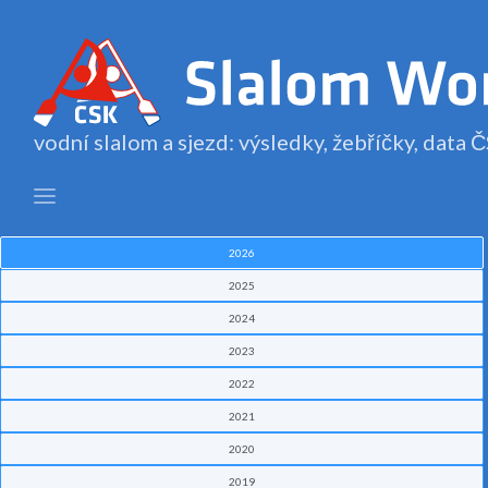
vodní slalom a sjezd: výsledky, žebříčky, data
2026
2025
2024
2023
2022
2021
2020
2019