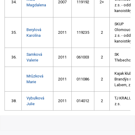
34.
2007
119192
2+
Magdalena
z.s. - oddíl
kanoistiky
SKUP
Berylová
Olomouc,
35.
2011
119235
2
Karolína
z.s. - oddíl
kanoistiky
Samková
SK
36.
2011
061003
2
Valerie
Třebechovi
Kajak klub
Mrůzková
2011
011086
2
Brandýs na
Marie
Labem, z. s
Vybulková
TJ KRALUPY
38.
2011
014012
2
Julie
z.s.
Slalom: Žebříček Český Pohár 2026