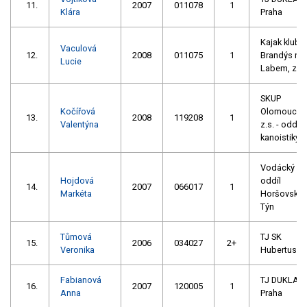
11.
2007
011078
1
Klára
Praha
Kajak klub
Vaculová
12.
2008
011075
1
Brandýs na
Lucie
Labem, z. s
SKUP
Kočířová
Olomouc,
13.
2008
119208
1
Valentýna
z.s. - oddíl
kanoistiky
Vodácký
Hojdová
oddíl
14.
2007
066017
1
Markéta
Horšovský
Týn
Tůmová
TJ SK
15.
2006
034027
2+
Veronika
Hubertus K
Fabianová
TJ DUKLA
16.
2007
120005
1
Anna
Praha