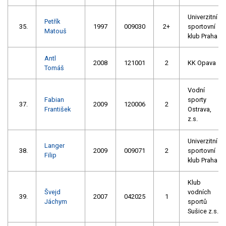
Univerzitní
Petřík
35.
1997
009030
2+
sportovní
Matouš
klub Praha
Antl
2008
121001
2
KK Opava
Tomáš
Vodní
Fabian
sporty
37.
2009
120006
2
František
Ostrava,
z.s.
Univerzitní
Langer
38.
2009
009071
2
sportovní
Filip
klub Praha
Klub
Švejd
vodních
39.
2007
042025
1
Jáchym
sportů
Sušice z.s.