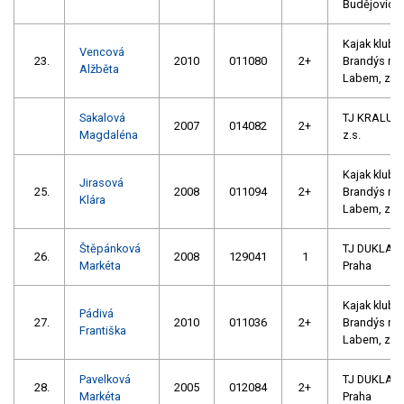
Budějovice
Kajak klub
Vencová
23.
2010
011080
2+
Brandýs na
Alžběta
Labem, z. s
Sakalová
TJ KRALUPY
2007
014082
2+
Magdaléna
z.s.
Kajak klub
Jirasová
25.
2008
011094
2+
Brandýs na
Klára
Labem, z. s
Štěpánková
TJ DUKLA
26.
2008
129041
1
Markéta
Praha
Kajak klub
Pádivá
27.
2010
011036
2+
Brandýs na
Františka
Labem, z. s
Pavelková
TJ DUKLA
28.
2005
012084
2+
Markéta
Praha