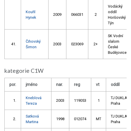
Vodácký
Kouřil
oddíl
2009
066031
2
Hynek
Horšovský
Týn
SK Vodní
Čihovský
slalom
41.
2003
023069
2+
Šimon
České
Budějovice
kategorie C1W
por.
jméno
nar.
reg
vt
oddíl
Kneblová
TJ DUKLA
1.
2003
119053
1
Tereza
Praha
Satková
TJ DUKLA
2.
1998
012074
MT
Martina
Praha