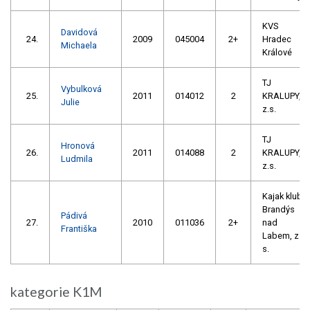
KVS
Davidová
24.
2009
045004
2+
Hradec
Michaela
Králové
TJ
Vybulková
25.
2011
014012
2
KRALUPY,
Julie
z.s.
TJ
Hronová
26.
2011
014088
2
KRALUPY,
Ludmila
z.s.
Kajak klub
Brandýs
Pádivá
27.
2010
011036
2+
nad
Františka
Labem, z.
s.
kategorie K1M