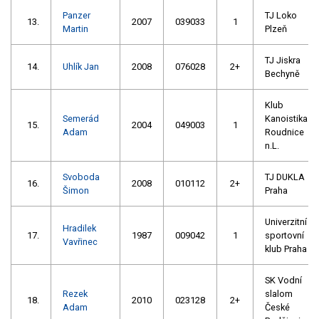
Panzer
TJ Loko
13.
2007
039033
1
Martin
Plzeň
TJ Jiskra
14.
Uhlík Jan
2008
076028
2+
Bechyně
Klub
Semerád
Kanoistika
15.
2004
049003
1
Adam
Roudnice
n.L.
Svoboda
TJ DUKLA
16.
2008
010112
2+
Šimon
Praha
Univerzitní
Hradilek
17.
1987
009042
1
sportovní
Vavřinec
klub Praha
SK Vodní
Rezek
slalom
18.
2010
023128
2+
Adam
České