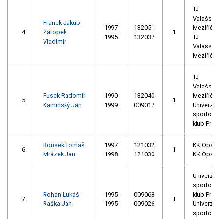
TJ
Valašské
Franek Jakub
1997
132051
Meziříčí
4.
Zátopek
1
1995
132037
TJ
Vladimír
Valašské
Meziříčí
TJ
Valašské
Fusek Radomír
1990
132040
Meziříčí
5.
1
Kaminský Jan
1999
009017
Univerzitn
sportovn
klub Prah
Rousek Tomáš
1997
121032
KK Opav
6.
1
Mrázek Jan
1998
121030
KK Opav
Univerzitn
sportovn
Rohan Lukáš
1995
009068
klub Prah
7.
1
Raška Jan
1995
009026
Univerzitn
sportovn