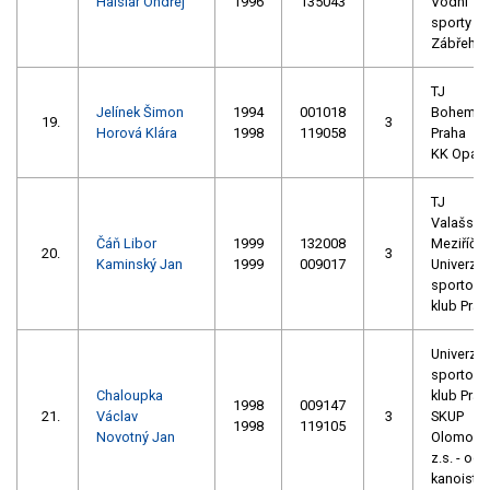
Haislar Ondřej
1996
135043
Vodní
sporty
Zábřeh
TJ
Jelínek Šimon
1994
001018
Bohemia
19.
3
Horová Klára
1998
119058
Praha
KK Opav
TJ
Valašské
Čáň Libor
1999
132008
Meziříčí
20.
3
Kaminský Jan
1999
009017
Univerzitn
sportovn
klub Prah
Univerzitn
sportovn
Chaloupka
klub Prah
1998
009147
21.
Václav
3
SKUP
1998
119105
Novotný Jan
Olomouc
z.s. - odd
kanoistik