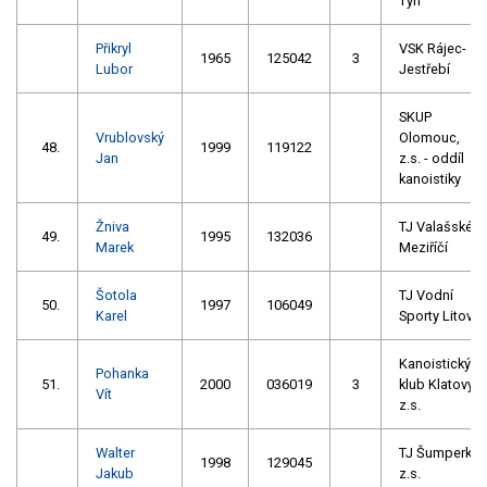
Týn
Přikryl
VSK Rájec-
1965
125042
3
Lubor
Jestřebí
SKUP
Vrublovský
Olomouc,
48.
1999
119122
Jan
z.s. - oddíl
kanoistiky
Žniva
TJ Valašské
49.
1995
132036
Marek
Meziříčí
Šotola
TJ Vodní
50.
1997
106049
Karel
Sporty Litovel
Kanoistický
Pohanka
51.
2000
036019
3
klub Klatovy
Vít
z.s.
Walter
TJ Šumperk
1998
129045
Jakub
z.s.