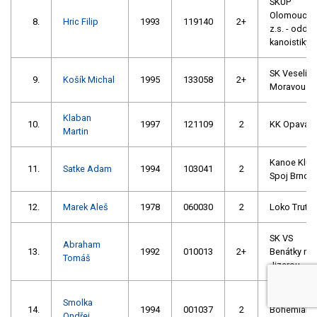
SKUP
Olomouc,
8.
Hric Filip
1993
119140
2+
z.s. - oddíl
kanoistiky
SK Veselí n
9.
Košík Michal
1995
133058
2+
Moravou
Klaban
10.
1997
121109
2
KK Opava
Martin
Kanoe Klub
11.
Satke Adam
1994
103041
2
Spoj Brno
12.
Marek Aleš
1978
060030
2
Loko Trutn
SK VS
Abraham
13.
1992
010013
2+
Benátky na
Tomáš
Jizerou
TJ
Smolka
14.
1994
001037
2
Bohemians
Ondřej