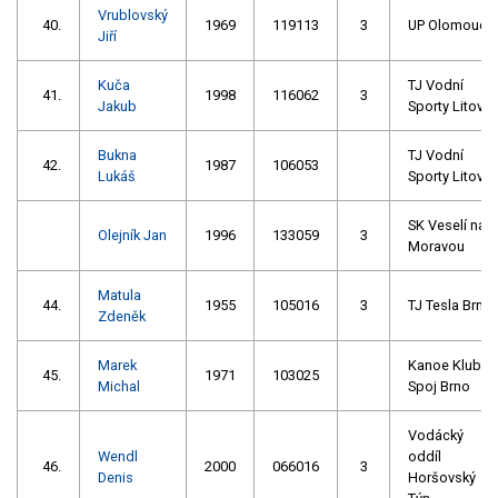
Vrublovský
40.
1969
119113
3
UP Olomouc
Jiří
Kuča
TJ Vodní
41.
1998
116062
3
Jakub
Sporty Litovel
Bukna
TJ Vodní
42.
1987
106053
Lukáš
Sporty Litovel
SK Veselí nad
Olejník Jan
1996
133059
3
Moravou
Matula
44.
1955
105016
3
TJ Tesla Brno
Zdeněk
Marek
Kanoe Klub
45.
1971
103025
Michal
Spoj Brno
Vodácký
Wendl
oddíl
46.
2000
066016
3
Denis
Horšovský