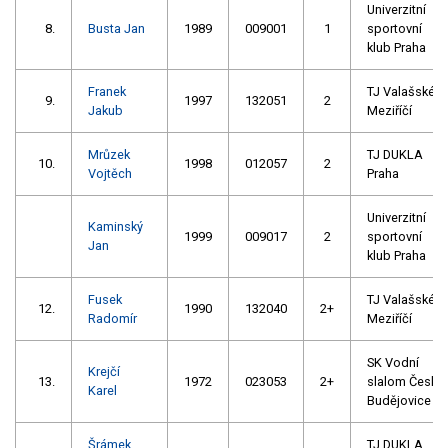
Univerzitní
8.
Busta Jan
1989
009001
1
sportovní
klub Praha
Franek
TJ Valašské
9.
1997
132051
2
Jakub
Meziříčí
Mrůzek
TJ DUKLA
10.
1998
012057
2
Vojtěch
Praha
Univerzitní
Kaminský
1999
009017
2
sportovní
Jan
klub Praha
Fusek
TJ Valašské
12.
1990
132040
2+
Radomír
Meziříčí
SK Vodní
Krejčí
13.
1972
023053
2+
slalom České
Karel
Budějovice
Šrámek
TJ DUKLA