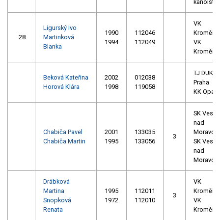
kanoistik
VK
Ligurský Ivo
1990
112046
Kroměříž
28.
Martinková
1994
112049
VK
Blanka
Kroměříž
TJ DUKL
Beková Kateřina
2002
012038
Praha
Horová Klára
1998
119058
KK Opav
SK Veselí
nad
Chabiča Pavel
2001
133035
Moravou
3
Chabiča Martin
1995
133056
SK Veselí
nad
Moravou
Drábková
VK
Martina
1995
112011
Kroměříž
3
Snopková
1972
112010
VK
Renata
Kroměříž