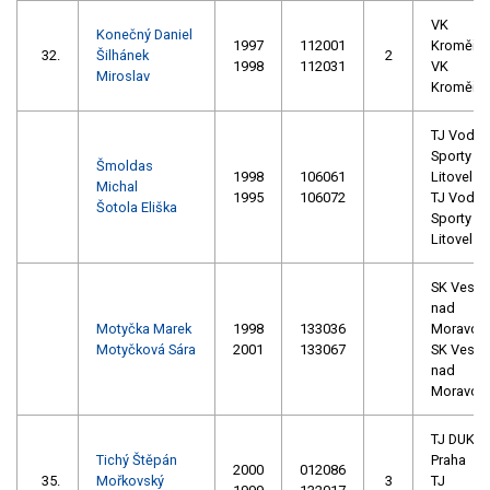
VK
Konečný Daniel
1997
112001
Kroměříž
32.
Šilhánek
2
1998
112031
VK
Miroslav
Kroměříž
TJ Vodní
Sporty
Šmoldas
1998
106061
Litovel
Michal
1995
106072
TJ Vodní
Šotola Eliška
Sporty
Litovel
SK Veselí
nad
Motyčka Marek
1998
133036
Moravou
Motyčková Sára
2001
133067
SK Veselí
nad
Moravou
TJ DUKL
Tichý Štěpán
Praha
2000
012086
35.
Mořkovský
3
TJ