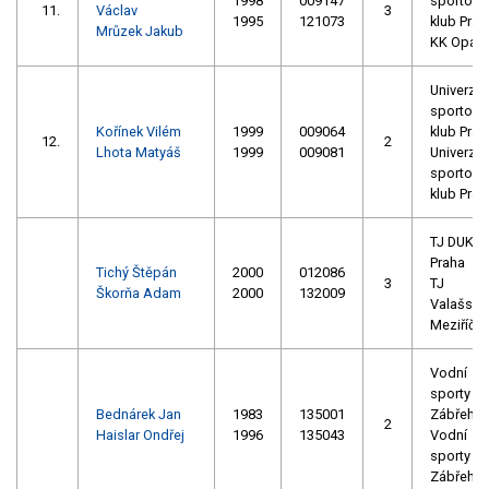
1998
009147
sportovn
11.
Václav
3
1995
121073
klub Prah
Mrůzek Jakub
KK Opav
Univerzitn
sportovn
Kořínek Vilém
1999
009064
klub Prah
12.
2
Lhota Matyáš
1999
009081
Univerzitn
sportovn
klub Prah
TJ DUKL
Praha
Tichý Štěpán
2000
012086
3
TJ
Škorňa Adam
2000
132009
Valašské
Meziříčí
Vodní
sporty
Bednárek Jan
1983
135001
Zábřeh
2
Haislar Ondřej
1996
135043
Vodní
sporty
Zábřeh