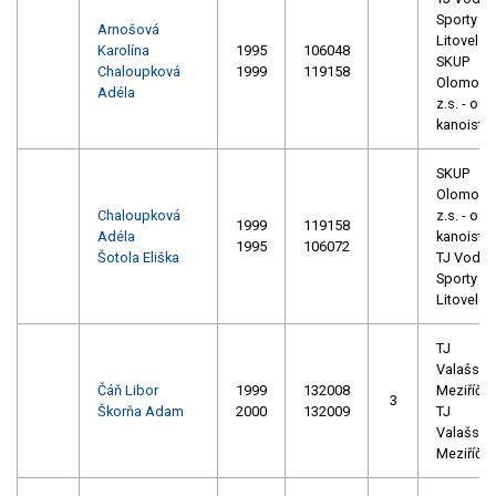
Sporty
Arnošová
Litovel
Karolína
1995
106048
SKUP
Chaloupková
1999
119158
Olomouc
Adéla
z.s. - odd
kanoistik
SKUP
Olomouc
Chaloupková
z.s. - odd
1999
119158
Adéla
kanoistik
1995
106072
Šotola Eliška
TJ Vodní
Sporty
Litovel
TJ
Valašské
Čáň Libor
1999
132008
Meziříčí
3
Škorňa Adam
2000
132009
TJ
Valašské
Meziříčí