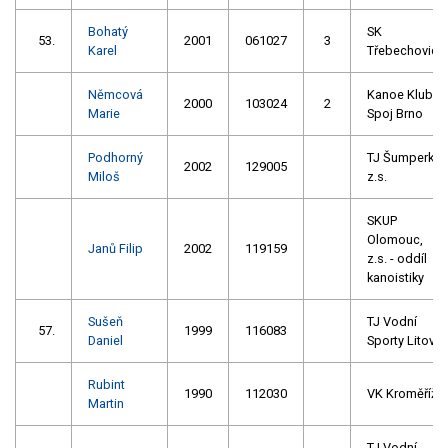
Bohatý
SK
53.
2001
061027
3
Karel
Třebechovice
Němcová
Kanoe Klub
2000
103024
2
Marie
Spoj Brno
Podhorný
TJ Šumperk
2002
129005
Miloš
z.s.
SKUP
Olomouc,
Janů Filip
2002
119159
z.s. - oddíl
kanoistiky
Sušeň
TJ Vodní
57.
1999
116083
Daniel
Sporty Litovel
Rubint
1990
112030
VK Kroměříž
Martin
TJ Vodní