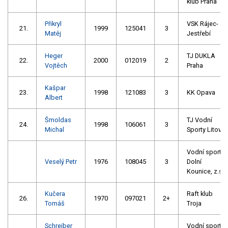
klub Praha
Přikryl
VSK Rájec-
21.
1999
125041
3
Matěj
Jestřebí
Heger
TJ DUKLA
22.
2000
012019
2
Vojtěch
Praha
Kašpar
23.
1998
121083
3
KK Opava
Albert
Šmoldas
TJ Vodní
24.
1998
106061
3
Michal
Sporty Litovel
Vodní sporty
Veselý Petr
1976
108045
3
Dolní
Kounice, z.s.
Kučera
Raft klub
26.
1970
097021
2+
Tomáš
Troja
Schreiber
Vodní sporty