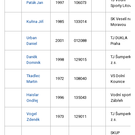
Paták Jan
1997
106073
Sporty Litovel
SK Veselí nad
Kuřina Jiří
1985
133014
Moravou
Urban
TJ DUKLA
2001
012088
Daniel
Praha
Daněk
TJ Šumperk
1998
129015
Dominik
z.s.
Tkadlec
VS Dolní
1972
108040
Martin
Kounice
Haislar
Vodní sporty
1996
135043
Ondřej
Zábřeh
Vogel
TJ Šumperk
1973
129011
Zdeněk
z.s.
SKUP