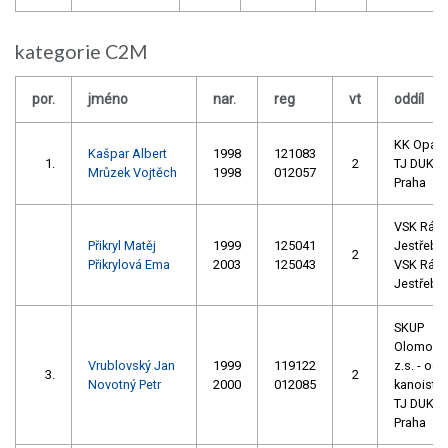
kategorie C2M
por.
jméno
nar.
reg
vt
oddíl
KK Opav
Kašpar Albert
1998
121083
1.
2
TJ DUKL
Mrůzek Vojtěch
1998
012057
Praha
VSK Ráje
Přikryl Matěj
1999
125041
Jestřebí
2
Přikrylová Ema
2003
125043
VSK Ráje
Jestřebí
SKUP
Olomouc
Vrublovský Jan
1999
119122
z.s. - odd
3.
2
Novotný Petr
2000
012085
kanoistik
TJ DUKL
Praha