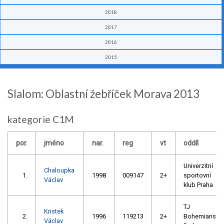
2018
2017
2016
2015
Slalom: Oblastní žebříček Morava 2013
kategorie C1M
por.
jméno
nar.
reg
vt
oddíl
Univerzitní
Chaloupka
1.
1998
009147
2+
sportovní
Václav
klub Praha
TJ
Kristek
2.
1996
119213
2+
Bohemians
Václav