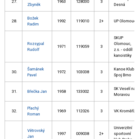
27.
1963
128030
3
Zbyněk
Desná
Božek
28.
1992
119010
2+
UP Olomouc
Radim
SKUP
Rozsypal
Olomouc,
1971
119059
3
Rudolf
z.s. - oddíl
kanoistiky
Šamánek
Kanoe Klub
30.
1972
103038
3
Pavel
Spoj Brno
SK Veselí nad
31.
Břečka Jan
1958
133002
3
Moravou
Plachý
32.
1969
112026
3
VK Kroměříž
Roman
Univerzitní
Větrovský
1997
009038
2+
sportovní
Jan