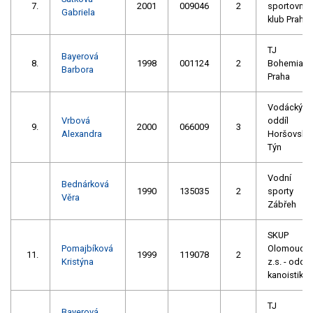
7.
2001
009046
2
sportovní
Gabriela
klub Praha
TJ
Bayerová
8.
1998
001124
2
Bohemians
Barbora
Praha
Vodácký
Vrbová
oddíl
9.
2000
066009
3
Alexandra
Horšovský
Týn
Vodní
Bednárková
1990
135035
2
sporty
Věra
Zábřeh
SKUP
Pomajbíková
Olomouc,
11.
1999
119078
2
Kristýna
z.s. - oddíl
kanoistiky
TJ
Bayerová