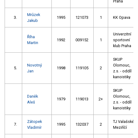
Praha
Mrůzek
3.
1995
121073
1
KK Opava
Jakub
Univerzitní
Říha
1992
009152
1
sportovní
Martin
klub Praha
SKUP
Novotný
Olomouc,
5.
1998
119105
2
Jan
z.s. - oddíl
kanoistiky
SKUP
Daněk
Olomouc,
1979
119013
2+
Aleš
z.s. - oddíl
kanoistiky
Zátopek
TJ Valašské
7.
1995
132037
2
Vladimír
Meziříčí