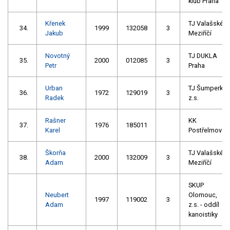
klub Praha
Křenek
TJ Valašské
34.
1999
132058
3
Jakub
Meziříčí
Novotný
TJ DUKLA
35.
2000
012085
3
Petr
Praha
Urban
TJ Šumperk
36.
1972
129019
3
Radek
z.s.
Rašner
KK
37.
1976
185011
Karel
Postřelmov
Škorňa
TJ Valašské
38.
2000
132009
3
Adam
Meziříčí
SKUP
Neubert
Olomouc,
1997
119002
3
Adam
z.s. - oddíl
kanoistiky