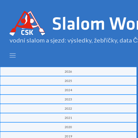
vodní slalom a sjezd: výsledky, žebříčky, data
2026
2025
2024
2023
2022
2021
2020
2019