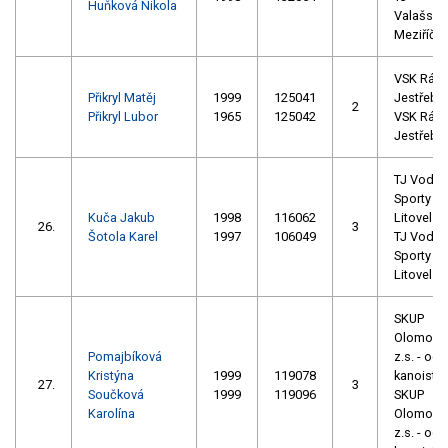
Huňková Nikola
Valašské
Meziříčí
VSK Ráje
Přikryl Matěj
1999
125041
Jestřebí
2
Přikryl Lubor
1965
125042
VSK Ráje
Jestřebí
TJ Vodní
Sporty
Kuča Jakub
1998
116062
Litovel
26.
3
Šotola Karel
1997
106049
TJ Vodní
Sporty
Litovel
SKUP
Olomouc
Pomajbíková
z.s. - odd
Kristýna
1999
119078
kanoistik
27.
3
Součková
1999
119096
SKUP
Karolína
Olomouc
z.s. - odd