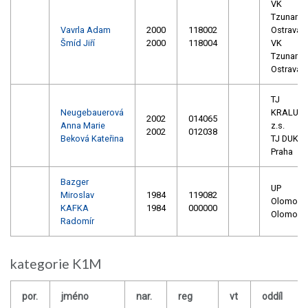
VK
Tzunami
Vavrla Adam
2000
118002
Ostrava
Šmíd Jiří
2000
118004
VK
Tzunami
Ostrava
TJ
Neugebauerová
KRALUPY
2002
014065
Anna Marie
z.s.
2002
012038
Beková Kateřina
TJ DUKL
Praha
Bazger
UP
Miroslav
1984
119082
Olomouc
KAFKA
1984
000000
Olomouc
Radomír
kategorie K1M
por.
jméno
nar.
reg
vt
oddíl