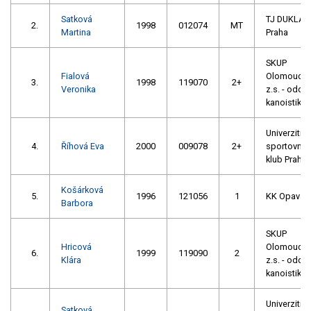
Satková
TJ DUKLA
2.
1998
012074
MT
Martina
Praha
SKUP
Fialová
Olomouc,
3.
1998
119070
2+
Veronika
z.s. - oddíl
kanoistiky
Univerzitní
4.
Říhová Eva
2000
009078
2+
sportovní
klub Praha
Košárková
5.
1996
121056
1
KK Opava
Barbora
SKUP
Hricová
Olomouc,
6.
1999
119090
2
Klára
z.s. - oddíl
kanoistiky
Univerzitní
Satková