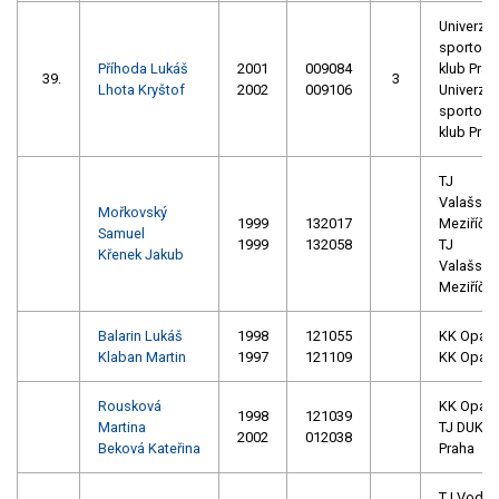
Univerzitn
sportovn
Příhoda Lukáš
2001
009084
klub Prah
39.
3
Lhota Kryštof
2002
009106
Univerzitn
sportovn
klub Prah
TJ
Valašské
Mořkovský
1999
132017
Meziříčí
Samuel
1999
132058
TJ
Křenek Jakub
Valašské
Meziříčí
Balarin Lukáš
1998
121055
KK Opav
Klaban Martin
1997
121109
KK Opav
Rousková
KK Opav
1998
121039
Martina
TJ DUKL
2002
012038
Beková Kateřina
Praha
TJ Vodní