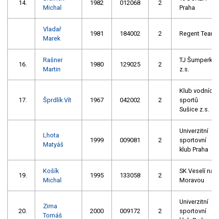
14.
1982
012068
2
Michal
Praha
Vladař
1981
184002
2
Regent Team
Marek
Rašner
TJ Šumperk
16.
1980
129025
2
Martin
z.s.
Klub vodních
17.
Šprdlík Vít
1967
042002
2
sportů
Sušice z.s.
Univerzitní
Lhota
1999
009081
2
sportovní
Matyáš
klub Praha
Košík
SK Veselí nad
19.
1995
133058
2
Michal
Moravou
Univerzitní
Zima
20.
2000
009172
2
sportovní
Tomáš