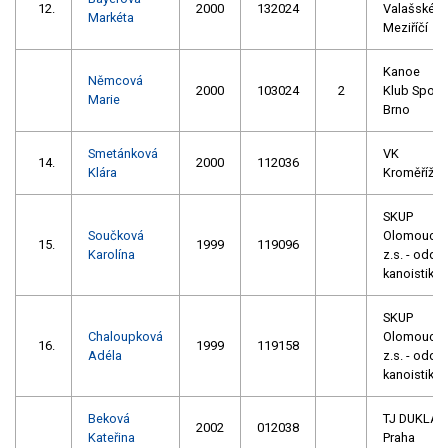
12.
2000
132024
Valašské
Markéta
Meziříčí
Kanoe
Němcová
2000
103024
2
Klub Spoj
Marie
Brno
Smetánková
VK
14.
2000
112036
Klára
Kroměříž
SKUP
Součková
Olomouc,
15.
1999
119096
Karolína
z.s. - oddíl
kanoistiky
SKUP
Chaloupková
Olomouc,
16.
1999
119158
Adéla
z.s. - oddíl
kanoistiky
Beková
TJ DUKLA
2002
012038
Kateřina
Praha