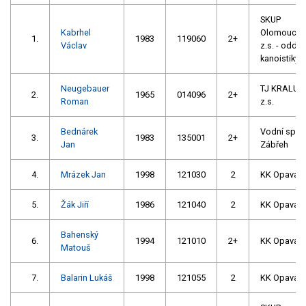
SKUP
Kabrhel
Olomouc,
1.
1983
119060
2+
Václav
z.s. - oddíl
kanoistiky
Neugebauer
TJ KRALUPY
2.
1965
014096
2+
Roman
z.s.
Bednárek
Vodní spor
3.
1983
135001
2+
Jan
Zábřeh
4.
Mrázek Jan
1998
121030
2
KK Opava
5.
Žák Jiří
1986
121040
2
KK Opava
Bahenský
6.
1994
121010
2+
KK Opava
Matouš
7.
Balarin Lukáš
1998
121055
2
KK Opava