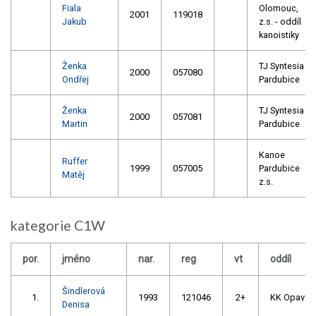
Fiala
Olomouc,
2001
119018
Jakub
z.s. - oddíl
kanoistiky
Ženka
TJ Syntesia
2000
057080
Ondřej
Pardubice
Ženka
TJ Syntesia
2000
057081
Martin
Pardubice
Kanoe
Ruffer
1999
057005
Pardubice
Matěj
z.s.
kategorie C1W
por.
jméno
nar.
reg
vt
oddíl
Šindlerová
1.
1993
121046
2+
KK Opava
Denisa