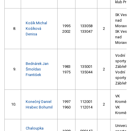
klub Prah
SK Veselí
nad
Košík Michal
1995
133058
Moravou
8.
Košíková
2
2002
133047
SK Veselí
Denisa
nad
Moravou
Vodní
sporty
Bednárek Jan
1983
135001
Zábřeh
9.
Šmoldas
2
1975
135044
Vodní
František
sporty
Zábřeh
VK
Konečný Daniel
1997
112001
Kroměříž
10.
2
Hrabec Bohumil
1960
112014
VK
Kroměříž
Univerzitn
Chaloupka