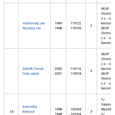
SKUP
Olomouc
z.s. - odd
Vrublovský Jan
1999
119122
kanoistik
2
Novotný Jan
1998
119105
SKUP
Olomouc
z.s. - odd
kanoistik
SKUP
Olomouc
z.s. - odd
Gabrlík Tomáš
2000
119116
kanoistik
3
Fiala Jakub
2001
119018
SKUP
Olomouc
z.s. - odd
kanoistik
TJ
Valašské
Kaminská
1998
132044
Meziříčí
24.
Barbora
3
1998
132054
TJ