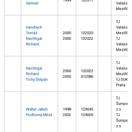
1999
132017
Samuel
Valašské
Meziříčí
TJ
Hendrych
Valašské
Tomáš
2000
132020
Meziříčí
Nachtigal
2000
132022
TJ
RIchard
Valašské
Meziříčí
TJ
Nachtigal
Valašské
2000
132022
RIchard
Meziříčí
2000
012086
Tichý Štěpán
TJ DUKL
Praha
TJ
Šumperk
Walter Jakub
1998
129045
z.s.
Podhorný Miloš
2002
129005
TJ
Šumperk
z.s.