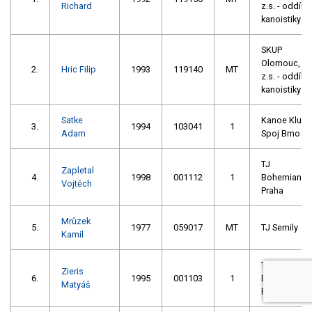
Richard
z.s. - oddíl
kanoistiky
SKUP
Olomouc,
2.
Hric Filip
1993
119140
MT
z.s. - oddíl
kanoistiky
Satke
Kanoe Klub
3.
1994
103041
1
Adam
Spoj Brno
TJ
Zapletal
4.
1998
001112
1
Bohemians
Vojtěch
Praha
Mrůzek
5.
1977
059017
MT
TJ Semily
Kamil
TJ
Zieris
6.
1995
001103
1
Bohemians
Matyáš
Praha