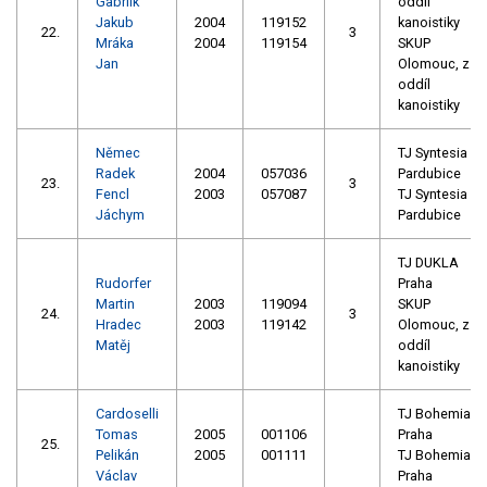
Gabrlík
oddíl
Jakub
2004
119152
kanoistiky
22.
3
Mráka
2004
119154
SKUP
Jan
Olomouc, z.s. 
oddíl
kanoistiky
Němec
TJ Syntesia
Radek
2004
057036
Pardubice
23.
3
Fencl
2003
057087
TJ Syntesia
Jáchym
Pardubice
TJ DUKLA
Rudorfer
Praha
Martin
2003
119094
SKUP
24.
3
Hradec
2003
119142
Olomouc, z.s. 
Matěj
oddíl
kanoistiky
Cardoselli
TJ Bohemians
Tomas
2005
001106
Praha
25.
Pelikán
2005
001111
TJ Bohemians
Václav
Praha