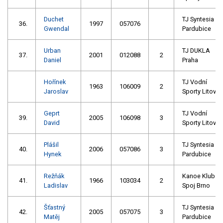
Duchet
TJ Syntesia
36.
1997
057076
Gwendal
Pardubice
Urban
TJ DUKLA
37.
2001
012088
2
Daniel
Praha
Hořínek
TJ Vodní
1963
106009
2
Jaroslav
Sporty Litovel
Geprt
TJ Vodní
39.
2005
106098
3
David
Sporty Litovel
Plášil
TJ Syntesia
40.
2006
057086
3
Hynek
Pardubice
Režňák
Kanoe Klub
41.
1966
103034
2
Ladislav
Spoj Brno
Šťastný
TJ Syntesia
42.
2005
057075
3
Matěj
Pardubice