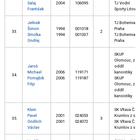
Salaj
2004
106095
TJ Vodní
František
Sporty Litovel
Jelínek
TJ Bohemians
Šimon
1994
001018
Praha
33.
2
Smolka
1994
001037
TJ Bohemians
Ondřej
Praha
SKUP
Olomouc, z.s. 
Jaroš
oddíl
Michael
2006
119171
kanoistiky
34.
Pomajbík
2006
119187
SKUP
Filip
Olomouc, z.s. 
oddíl
kanoistiky
Klein
SK Vltava Č.
Pavel
2001
024053
Krumlov z.s.
35.
3
Ondřich
2001
024072
SK Vltava Č.
Václav
Krumlov z.s.