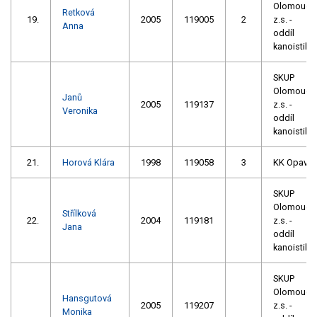
Olomouc,
Retková
19.
2005
119005
2
z.s. -
Anna
oddíl
kanoistiky
SKUP
Olomouc,
Janů
2005
119137
z.s. -
Veronika
oddíl
kanoistiky
21.
Horová Klára
1998
119058
3
KK Opava
SKUP
Olomouc,
Střílková
22.
2004
119181
z.s. -
Jana
oddíl
kanoistiky
SKUP
Olomouc,
Hansgutová
2005
119207
z.s. -
Monika