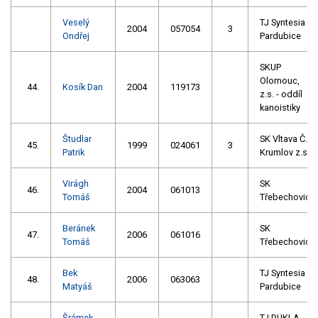
Veselý
TJ Syntesia
2004
057054
3
Ondřej
Pardubice
SKUP
Olomouc,
44.
Kosík Dan
2004
119173
z.s. - oddíl
kanoistiky
Študlar
SK Vltava Č.
45.
1999
024061
3
Patrik
Krumlov z.s.
Virágh
SK
46.
2004
061013
Tomáš
Třebechovice
Beránek
SK
47.
2006
061016
Tomáš
Třebechovice
Bek
TJ Syntesia
48.
2006
063063
Matyáš
Pardubice
Šrámek
TJ DUKLA