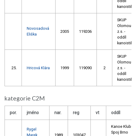
oddíl
kanoistiky
SKUP
Olomouc,
Novosadová
2005
119206
z.s. -
Eliška
oddíl
kanoistiky
SKUP
Olomouc,
25.
Hricová Klára
1999
119090
2
z.s. -
oddíl
kanoistiky
kategorie C2M
por.
jméno
nar.
reg
vt
oddíl
Kanoe Klub
Rygel
Spoj Brno
Marek
1989
103047