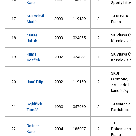
Karel
Sporty Litovel
Kratochvíl
TJ DUKLA
17.
2003
119139
2
Martin
Praha
Mareš
SK Vltava Č.
18.
2003
024055
2
Jakub
Krumlov z.s.
Klíma
SK Vltava Č.
19.
2002
024033
1
Vojtěch
Krumlov z.s.
SKUP
Olomouc,
20.
Janů Filip
2002
119159
2
z.s. - oddíl
kanoistiky
Kejklíček
TJ Syntesia
21.
1980
057069
2
Tomáš
Pardubice
TJ
Rašner
22.
2004
185007
2
Bohemians
Karel
Praha