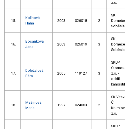
z.s.
SK
Kolihová
15.
2003
026018
2
Domeček
Hana
Soběslav
SK
Bočánková
16.
2003
026019
3
Domeček
Jana
Soběslav
SKUP
Olomouc,
Doležalová
17.
2005
119127
3
z.s. -
Bára
oddíl
kanoistiky
SK Vltava
Mašínová
Č.
18.
1997
024063
2
Marie
Krumlov
z.s.
SKUP