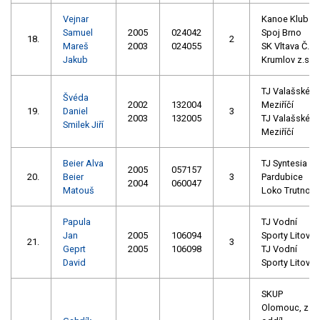
Vejnar
Kanoe Klub
Samuel
2005
024042
Spoj Brno
18.
2
Mareš
2003
024055
SK Vltava Č.
Jakub
Krumlov z.s.
TJ Valašské
Švéda
2002
132004
Meziříčí
19.
Daniel
3
2003
132005
TJ Valašské
Smilek Jiří
Meziříčí
Beier Alva
TJ Syntesia
2005
057157
20.
Beier
3
Pardubice
2004
060047
Matouš
Loko Trutnov
Papula
TJ Vodní
Jan
2005
106094
Sporty Litovel
21.
3
Geprt
2005
106098
TJ Vodní
David
Sporty Litovel
SKUP
Olomouc, z.s. 