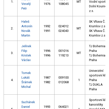
1.
MT
Vodní sporty
Veselý
1976
108045
Dolní Kounice,
Petr
z.s.
Haleš
SK Vltava Č.
Antonín
1992
024012
Krumlov z.s.
2.
MT
Novák
1991
024043
SK Vltava Č.
Martin
Krumlov z.s.
Jelínek
TJ Bohemians
Filip
1996
001016
Praha
3.
MT
Kristek
1996
119213
TJ Bohemians
Václav
Praha
Univerzitní
Tomek
sportovní klub
Lukáš
1987
009100
4.
1
Praha
Šrámek
1982
012068
TJ DUKLA
Michal
Praha
Sportovní klub
Suchánek
kanoistiky
Daniel
1993
064021