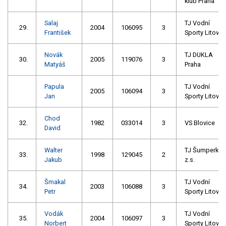
klub Praha
Salaj
TJ Vodní
29.
2004
106095
3
František
Sporty Litovel
Novák
TJ DUKLA
30.
2005
119076
3
Matyáš
Praha
Papula
TJ Vodní
2005
106094
3
Jan
Sporty Litovel
Chod
32.
1982
033014
3
VS Blovice
David
Walter
TJ Šumperk
33.
1998
129045
2
Jakub
z.s.
Šmakal
TJ Vodní
34.
2003
106088
3
Petr
Sporty Litovel
Vodák
TJ Vodní
35.
2004
106097
3
Norbert
Sporty Litovel