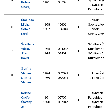
5.
1
Vysoké Mýto
Rolenc
1991
057071
TJ Syntesia
Ondřej
Pardubice
Šmoldas
TJ Vodní
Michal
1998
106061
Sporty Litovel
6.
1
Šotola
1997
106049
TJ Vodní
Karel
Sporty Litovel
Švadlena
SK Vltava Č.
Václav
1985
024032
Krumlov z.s.
7.
1
Jirka
1985
024031
SK Vltava Č.
David
Krumlov z.s.
Slanina
Vladimír
1994
052028
TJ Loko Žatec
8.
1
Slanina
1969
052035
TJ Loko Žatec
Vladimír
Rolenc
TJ Syntesia
Ondřej
1991
057071
Pardubice
1
Šťastný
1970
057047
TJ Syntesia
Jan
Pardubice