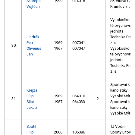
Skořepa
1999
024015
SK Vltava Č.
Vojtěch
Krumlov z.s.
Vysokoškolsk
tělovýchovná
jednota
Jindrák
Technika Prah
Petr
1969
007041
z. s.
30.
Oliverius
1967
007047
Vysokoškolsk
Jan
tělovýchovná
jednota
Technika Prah
z. s.
Sportovní klub
Krejza
kanoistiky
Filip
1989
064010
Vysoké Mýto
31.
2
Šilar
1987
064033
Sportovní klub
Jakub
kanoistiky
Vysoké Mýto
Stratil
TJ Vodní
Filip
2006
106086
Sporty Litovel