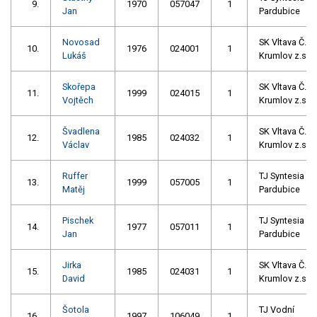
9.
1970
057047
1
Jan
Pardubice
Novosad
SK Vltava Č.
10.
1976
024001
1
Lukáš
Krumlov z.s.
Skořepa
SK Vltava Č.
11.
1999
024015
1
Vojtěch
Krumlov z.s.
Švadlena
SK Vltava Č.
12.
1985
024032
1
Václav
Krumlov z.s.
Ruffer
TJ Syntesia
13.
1999
057005
1
Matěj
Pardubice
Pischek
TJ Syntesia
14.
1977
057011
1
Jan
Pardubice
Jirka
SK Vltava Č.
15.
1985
024031
1
David
Krumlov z.s.
Šotola
TJ Vodní
16.
1997
106049
1