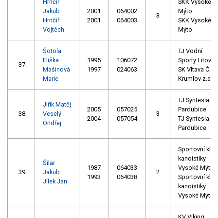
Hrnčíř
SKK Vysoké
Jakub
2001
064002
Mýto
3
Hrnčíř
2001
064003
SKK Vysoké
Vojtěch
Mýto
Šotola
TJ Vodní
Eliška
1995
106072
Sporty Litovel
37.
Mašínová
1997
024063
SK Vltava Č.
Marie
Krumlov z.s.
TJ Syntesia
Jiřík Matěj
2005
057025
Pardubice
38.
Veselý
3
2004
057054
TJ Syntesia
Ondřej
Pardubice
Sportovní klub
kanoistiky
Šilar
1987
064033
Vysoké Mýto
39.
Jakub
2
1993
064038
Sportovní klub
Jílek Jan
kanoistiky
Vysoké Mýto
KV Viking