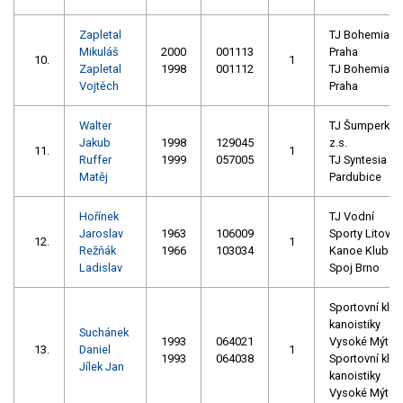
Zapletal
TJ Bohemians
Mikuláš
2000
001113
Praha
10.
1
Zapletal
1998
001112
TJ Bohemians
Vojtěch
Praha
Walter
TJ Šumperk
Jakub
1998
129045
z.s.
11.
1
Ruffer
1999
057005
TJ Syntesia
Matěj
Pardubice
Hořínek
TJ Vodní
Jaroslav
1963
106009
Sporty Litovel
12.
1
Režňák
1966
103034
Kanoe Klub
Ladislav
Spoj Brno
Sportovní klub
kanoistiky
Suchánek
1993
064021
Vysoké Mýto
13.
Daniel
1
1993
064038
Sportovní klub
Jílek Jan
kanoistiky
Vysoké Mýto