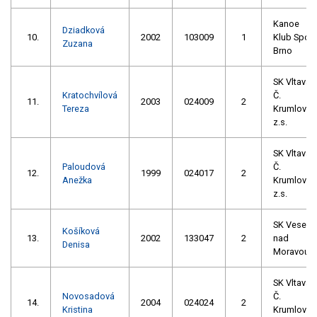
Kanoe
Dziadková
10.
2002
103009
1
Klub Spoj
Zuzana
Brno
SK Vltava
Kratochvílová
Č.
11.
2003
024009
2
Tereza
Krumlov
z.s.
SK Vltava
Paloudová
Č.
12.
1999
024017
2
Anežka
Krumlov
z.s.
SK Veselí
Košíková
13.
2002
133047
2
nad
Denisa
Moravou
SK Vltava
Novosadová
Č.
14.
2004
024024
2
Kristina
Krumlov