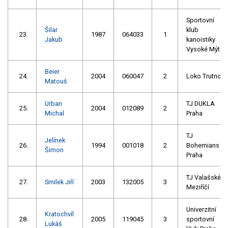
Sportovní
Šilar
klub
23.
1987
064033
1
Jakub
kanoistiky
Vysoké Mýto
Beier
24.
2004
060047
2
Loko Trutnov
Matouš
Urban
TJ DUKLA
25.
2004
012089
2
Michal
Praha
TJ
Jelínek
26.
1994
001018
2
Bohemians
Šimon
Praha
TJ Valašské
27.
Smilek Jiří
2003
132005
3
Meziříčí
Univerzitní
Kratochvíl
28.
2005
119045
3
sportovní
Lukáš