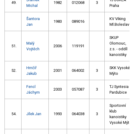
49.
1982
012068
3
Michal
Praha
Šantora
KV Viking
1983
089016
Jan
Ml.Boleslav
SKUP
Malý
Olomouc,
51.
2006
119191
Vojtěch
z.s. - oddíl
kanoistiky
Hrnčíř
SKK Vysoké
52.
2001
064002
3
Jakub
Mýto
Fencl
TJ Syntesia
2003
057087
3
Jáchym
Pardubice
Sportovní
klub
54.
Jílek Jan
1993
064038
3
kanoistiky
Vysoké Mýto