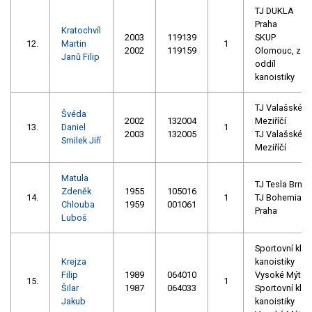
TJ DUKLA
Praha
Kratochvíl
2003
119139
SKUP
12.
Martin
1
2002
119159
Olomouc, z.s. 
Janů Filip
oddíl
kanoistiky
TJ Valašské
Švéda
2002
132004
Meziříčí
13.
Daniel
1
2003
132005
TJ Valašské
Smilek Jiří
Meziříčí
Matula
TJ Tesla Brno
Zdeněk
1955
105016
14.
1
TJ Bohemians
Chlouba
1959
001061
Praha
Luboš
Sportovní klub
Krejza
kanoistiky
Filip
1989
064010
Vysoké Mýto
15.
1
Šilar
1987
064033
Sportovní klub
Jakub
kanoistiky