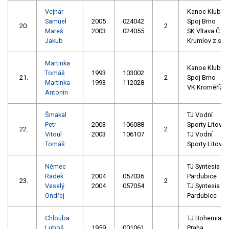
Vejnar
Kanoe Klub
Samuel
2005
024042
Spoj Brno
20.
2
Mareš
2003
024055
SK Vltava Č.
Jakub
Krumlov z.s.
Martinka
Kanoe Klub
Tomáš
1993
103002
21.
2
Spoj Brno
Martinka
1993
112028
VK Kroměříž
Antonín
Šmakal
TJ Vodní
Petr
2003
106088
Sporty Litovel
22.
2
Vitoul
2003
106107
TJ Vodní
Tomáš
Sporty Litovel
Němec
TJ Syntesia
Radek
2004
057036
Pardubice
23.
2
Veselý
2004
057054
TJ Syntesia
Ondřej
Pardubice
Chlouba
TJ Bohemians
Luboš
1959
001061
Praha