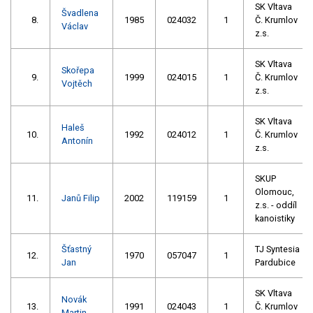
SK Vltava
Švadlena
8.
1985
024032
1
Č. Krumlov
Václav
z.s.
SK Vltava
Skořepa
9.
1999
024015
1
Č. Krumlov
Vojtěch
z.s.
SK Vltava
Haleš
10.
1992
024012
1
Č. Krumlov
Antonín
z.s.
SKUP
Olomouc,
11.
Janů Filip
2002
119159
1
z.s. - oddíl
kanoistiky
Šťastný
TJ Syntesia
12.
1970
057047
1
Jan
Pardubice
SK Vltava
Novák
13.
1991
024043
1
Č. Krumlov
Martin