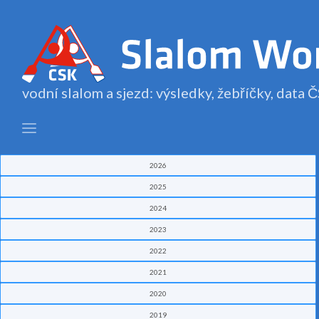
vodní slalom a sjezd: výsledky, žebříčky, data
2026
2025
2024
2023
2022
2021
2020
2019