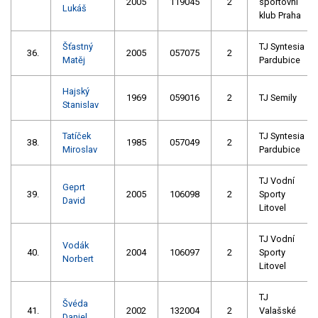
2005
119045
2
sportovní
Lukáš
klub Praha
Šťastný
TJ Syntesia
36.
2005
057075
2
Matěj
Pardubice
Hajský
1969
059016
2
TJ Semily
Stanislav
Tatíček
TJ Syntesia
38.
1985
057049
2
Miroslav
Pardubice
TJ Vodní
Geprt
39.
2005
106098
2
Sporty
David
Litovel
TJ Vodní
Vodák
40.
2004
106097
2
Sporty
Norbert
Litovel
TJ
Švéda
41.
2002
132004
2
Valašské
Daniel