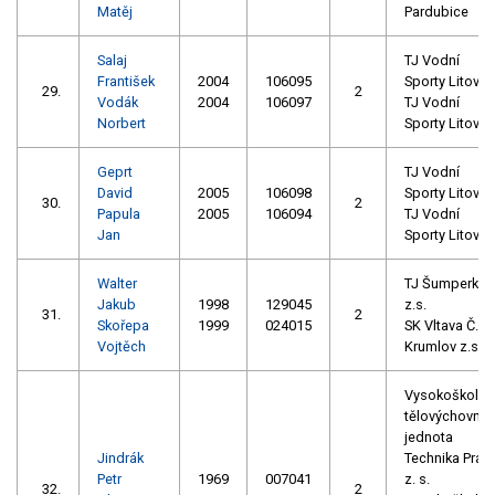
Matěj
Pardubice
Salaj
TJ Vodní
František
2004
106095
Sporty Litovel
29.
2
Vodák
2004
106097
TJ Vodní
Norbert
Sporty Litovel
Geprt
TJ Vodní
David
2005
106098
Sporty Litovel
30.
2
Papula
2005
106094
TJ Vodní
Jan
Sporty Litovel
Walter
TJ Šumperk
Jakub
1998
129045
z.s.
31.
2
Skořepa
1999
024015
SK Vltava Č.
Vojtěch
Krumlov z.s.
Vysokoškolsk
tělovýchovná
jednota
Jindrák
Technika Prah
Petr
1969
007041
z. s.
32.
2