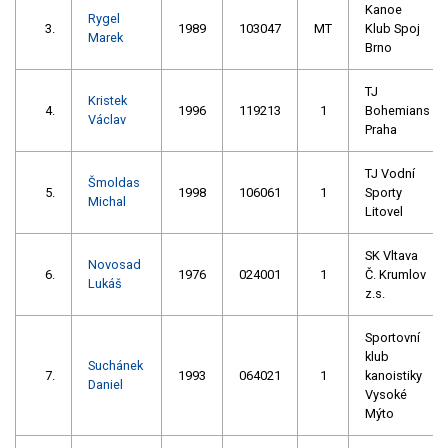
Kanoe
Rygel
3.
1989
103047
MT
Klub Spoj
Marek
Brno
TJ
Kristek
4.
1996
119213
1
Bohemians
Václav
Praha
TJ Vodní
Šmoldas
5.
1998
106061
1
Sporty
Michal
Litovel
SK Vltava
Novosad
6.
1976
024001
1
Č. Krumlov
Lukáš
z.s.
Sportovní
klub
Suchánek
7.
1993
064021
1
kanoistiky
Daniel
Vysoké
Mýto