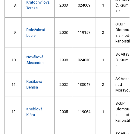
Kratochvílová
8.
2003
024009
1
Č. Krumlov
Tereza
z.s.
SKUP
Doležalová
Olomouc,
9.
2003
119157
2
Lucie
z.s. - oddíl
kanoistiky
SK Vltava
Nováková
10.
1998
024030
1
Č. Krumlov
Alexandra
z.s.
SK Veselí
Košíková
11.
2002
133047
2
nad
Denisa
Moravou
SKUP
Kneblová
Olomouc,
12.
2005
119064
1
Klára
z.s. - oddíl
kanoistiky
SK Vltava