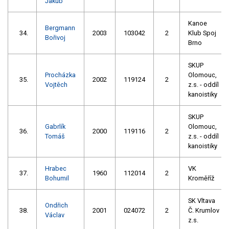
Jakub
Kanoe
Bergmann
34.
2003
103042
2
Klub Spoj
Bořivoj
Brno
SKUP
Procházka
Olomouc,
35.
2002
119124
2
Vojtěch
z.s. - oddíl
kanoistiky
SKUP
Gabrlík
Olomouc,
36.
2000
119116
2
Tomáš
z.s. - oddíl
kanoistiky
Hrabec
VK
37.
1960
112014
2
Bohumil
Kroměříž
SK Vltava
Ondřich
38.
2001
024072
2
Č. Krumlov
Václav
z.s.