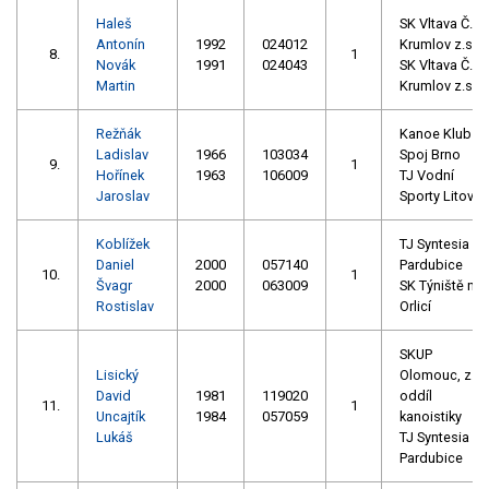
Haleš
SK Vltava Č.
Antonín
1992
024012
Krumlov z.s.
8.
1
Novák
1991
024043
SK Vltava Č.
Martin
Krumlov z.s.
Režňák
Kanoe Klub
Ladislav
1966
103034
Spoj Brno
9.
1
Hořínek
1963
106009
TJ Vodní
Jaroslav
Sporty Litovel
Koblížek
TJ Syntesia
Daniel
2000
057140
Pardubice
10.
1
Švagr
2000
063009
SK Týniště na
Rostislav
Orlicí
SKUP
Lisický
Olomouc, z.s. 
David
1981
119020
oddíl
11.
1
Uncajtík
1984
057059
kanoistiky
Lukáš
TJ Syntesia
Pardubice