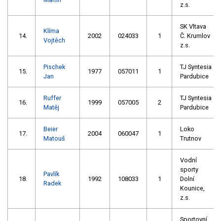
z.s.
SK Vltava
Klíma
14.
2002
024033
1
Č. Krumlov
Vojtěch
z.s.
Pischek
TJ Syntesia
15.
1977
057011
1
Jan
Pardubice
Ruffer
TJ Syntesia
16.
1999
057005
2
Matěj
Pardubice
Beier
Loko
17.
2004
060047
1
Matouš
Trutnov
Vodní
sporty
Pavlík
18.
1992
108033
1
Dolní
Radek
Kounice,
z.s.
Sportovní