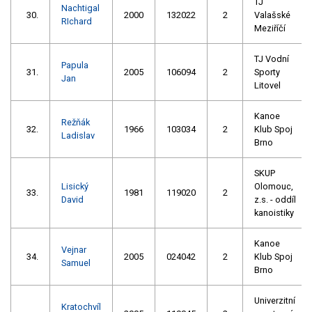
TJ
Nachtigal
30.
2000
132022
2
Valašské
RIchard
Meziříčí
TJ Vodní
Papula
31.
2005
106094
2
Sporty
Jan
Litovel
Kanoe
Režňák
32.
1966
103034
2
Klub Spoj
Ladislav
Brno
SKUP
Lisický
Olomouc,
33.
1981
119020
2
David
z.s. - oddíl
kanoistiky
Kanoe
Vejnar
34.
2005
024042
2
Klub Spoj
Samuel
Brno
Univerzitní
Kratochvíl