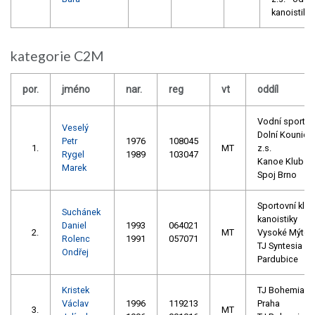
kanoistiky
kategorie C2M
por.
jméno
nar.
reg
vt
oddíl
Vodní sporty
Veselý
Dolní Kounice,
Petr
1976
108045
1.
MT
z.s.
Rygel
1989
103047
Kanoe Klub
Marek
Spoj Brno
Sportovní klub
Suchánek
kanoistiky
Daniel
1993
064021
2.
MT
Vysoké Mýto
Rolenc
1991
057071
TJ Syntesia
Ondřej
Pardubice
Kristek
TJ Bohemians
Václav
1996
119213
Praha
3.
MT