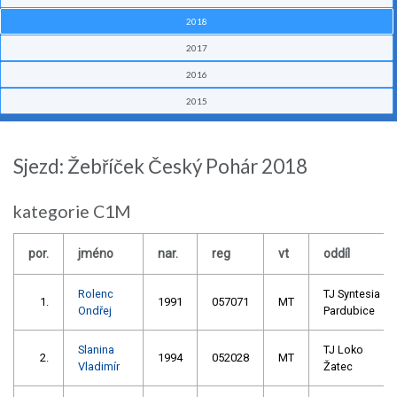
2018
2017
2016
2015
Sjezd: Žebříček Český Pohár 2018
kategorie C1M
por.
jméno
nar.
reg
vt
oddíl
Rolenc
TJ Syntesia
1.
1991
057071
MT
Ondřej
Pardubice
Slanina
TJ Loko
2.
1994
052028
MT
Vladimír
Žatec