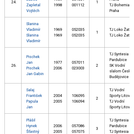
24.
1
Zapletal
1998
001112
TJ Bohemians
Vojtěch
Praha
Slanina
Vladimír
1969
052035
TJ Loko Žatec
1
Slanina
1969
052035
TJ Loko Žatec
Vladimír
TJ Syntesia
Pischek
Pardubice
Jan
1977
057011
26.
2
SK Vodní
Pischek
2006
023003
slalom České
Jan Gabin
Budějovice
Salaj
TJ Vodní
František
2004
106095
Sporty Litovel
2
Papula
2005
106094
TJ Vodní
Jan
Sporty Litovel
Plášil
TJ Syntesia
Hynek
2006
057086
Pardubice
3
Šťastný
2005
057075
TJ Syntesia