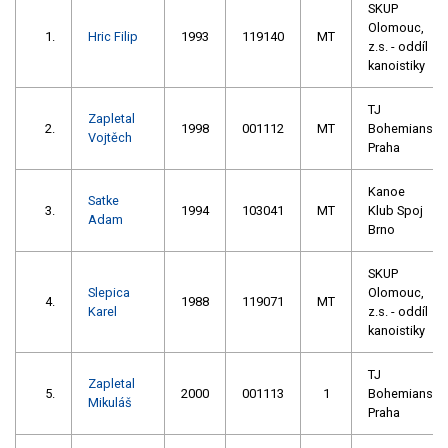
SKUP
Olomouc,
1.
Hric Filip
1993
119140
MT
z.s. - oddíl
kanoistiky
TJ
Zapletal
2.
1998
001112
MT
Bohemians
Vojtěch
Praha
Kanoe
Satke
3.
1994
103041
MT
Klub Spoj
Adam
Brno
SKUP
Slepica
Olomouc,
4.
1988
119071
MT
Karel
z.s. - oddíl
kanoistiky
TJ
Zapletal
5.
2000
001113
1
Bohemians
Mikuláš
Praha