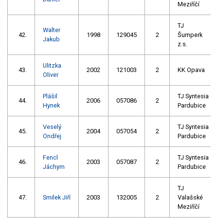
Meziříčí
TJ
Walter
42.
1998
129045
2
Šumperk
Jakub
z.s.
Ulitzka
43.
2002
121003
2
KK Opava
Oliver
Plášil
TJ Syntesia
44.
2006
057086
2
Hynek
Pardubice
Veselý
TJ Syntesia
45.
2004
057054
2
Ondřej
Pardubice
Fencl
TJ Syntesia
46.
2003
057087
2
Jáchym
Pardubice
TJ
47.
Smilek Jiří
2003
132005
2
Valašské
Meziříčí