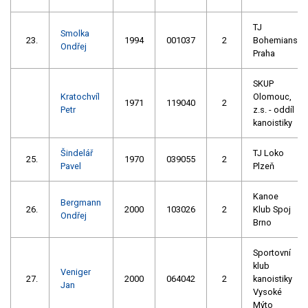
TJ
Smolka
23.
1994
001037
2
Bohemians
Ondřej
Praha
SKUP
Kratochvíl
Olomouc,
1971
119040
2
Petr
z.s. - oddíl
kanoistiky
Šindelář
TJ Loko
25.
1970
039055
2
Pavel
Plzeň
Kanoe
Bergmann
26.
2000
103026
2
Klub Spoj
Ondřej
Brno
Sportovní
klub
Veniger
27.
2000
064042
2
kanoistiky
Jan
Vysoké
Mýto