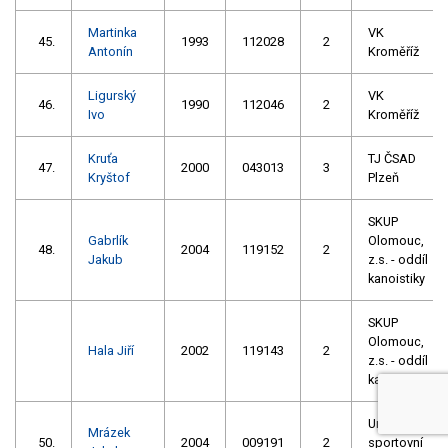
Martinka
VK
45.
1993
112028
2
Antonín
Kroměříž
Ligurský
VK
46.
1990
112046
2
Ivo
Kroměříž
Kruťa
TJ ČSAD
47.
2000
043013
3
Kryštof
Plzeň
SKUP
Gabrlík
Olomouc,
48.
2004
119152
2
Jakub
z.s. - oddíl
kanoistiky
SKUP
Olomouc,
Hala Jiří
2002
119143
2
z.s. - oddíl
kanoistiky
Univerzitní
Mrázek
50.
2004
009191
2
sportovní