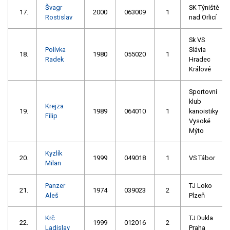
Švagr
SK Týniště
17.
2000
063009
1
Rostislav
nad Orlicí
Sk VS
Polívka
Slávia
18.
1980
055020
1
Radek
Hradec
Králové
Sportovní
klub
Krejza
19.
1989
064010
1
kanoistiky
Filip
Vysoké
Mýto
Kyzlík
20.
1999
049018
1
VS Tábor
Milan
Panzer
TJ Loko
21.
1974
039023
2
Aleš
Plzeň
Krč
TJ Dukla
22.
1999
012016
2
Ladislav
Praha