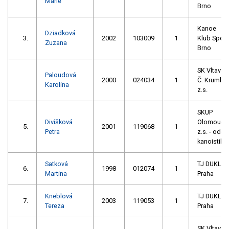
Marie
Brno
Kanoe
Dziadková
3.
2002
103009
1
Klub Spoj
Zuzana
Brno
SK Vltava
Paloudová
2000
024034
1
Č. Krumlov
Karolína
z.s.
SKUP
Divíšková
Olomouc,
5.
2001
119068
1
Petra
z.s. - oddíl
kanoistiky
Satková
TJ DUKLA
6.
1998
012074
1
Martina
Praha
Kneblová
TJ DUKLA
7.
2003
119053
1
Tereza
Praha
SK Vltava