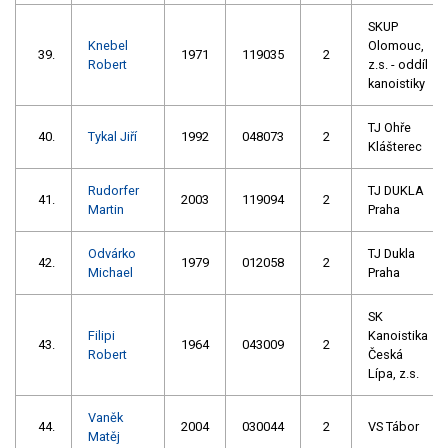
SKUP
Knebel
Olomouc,
39.
1971
119035
2
Robert
z.s. - oddíl
kanoistiky
TJ Ohře
40.
Tykal Jiří
1992
048073
2
Klášterec
Rudorfer
TJ DUKLA
41.
2003
119094
2
Martin
Praha
Odvárko
TJ Dukla
42.
1979
012058
2
Michael
Praha
SK
Filipi
Kanoistika
43.
1964
043009
2
Robert
Česká
Lípa, z.s.
Vaněk
44.
2004
030044
2
VS Tábor
Matěj