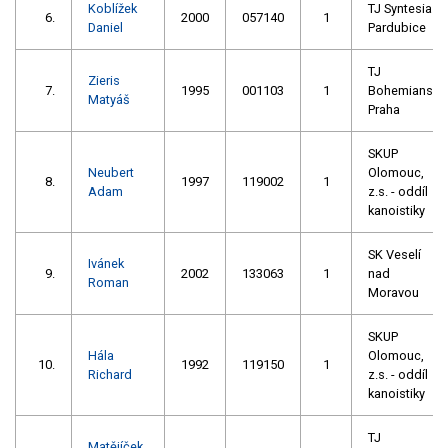
Koblížek
TJ Syntesia
6.
2000
057140
1
Daniel
Pardubice
TJ
Zieris
7.
1995
001103
1
Bohemians
Matyáš
Praha
SKUP
Neubert
Olomouc,
8.
1997
119002
1
Adam
z.s. - oddíl
kanoistiky
SK Veselí
Ivánek
9.
2002
133063
1
nad
Roman
Moravou
SKUP
Hála
Olomouc,
10.
1992
119150
1
Richard
z.s. - oddíl
kanoistiky
TJ
Matějíček