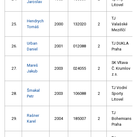
Jaroslav
Litovel
TJ
Hendrych
25.
2000
132020
2
Valašské
Tomáš
Meziříčí
Urban
TJ DUKLA
26.
2001
012088
2
Daniel
Praha
SK Vltava
Mareš
27.
2003
024055
2
Č. Krumlov
Jakub
z.s.
TJ Vodní
Šmakal
28.
2003
106088
2
Sporty
Petr
Litovel
TJ
Rašner
29.
2004
185007
2
Bohemians
Karel
Praha