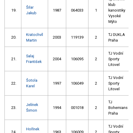
klub
Šilar
19.
1987
064033
1
kanoistiky
Jakub
Vysoké
Mýto
Kratochvíl
TJ DUKLA
20.
2003
119139
2
Martin
Praha
TJ Vodní
Salaj
21.
2004
106095
2
Sporty
František
Litovel
TJ Vodní
Šotola
22.
1997
106049
2
Sporty
Karel
Litovel
TJ
Jelínek
23.
1994
001018
2
Bohemians
Šimon
Praha
TJ Vodní
Hořínek
24.
1963
106009
2
Sporty