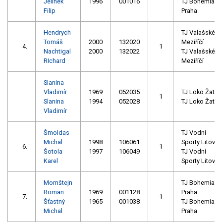
Jelínek
1996
001016
TJ Bohemians
Filip
Praha
Hendrych
TJ Valašské
Tomáš
2000
132020
Meziříčí
4.
1
Nachtigal
2000
132022
TJ Valašské
RIchard
Meziříčí
Slanina
Vladimír
1969
052035
TJ Loko Žatec
1
Slanina
1994
052028
TJ Loko Žatec
Vladimír
Šmoldas
TJ Vodní
Michal
1998
106061
Sporty Litovel
6.
1
Šotola
1997
106049
TJ Vodní
Karel
Sporty Litovel
Mornštejn
TJ Bohemians
Roman
1969
001128
Praha
7.
1
Šťastný
1965
001038
TJ Bohemians
Michal
Praha