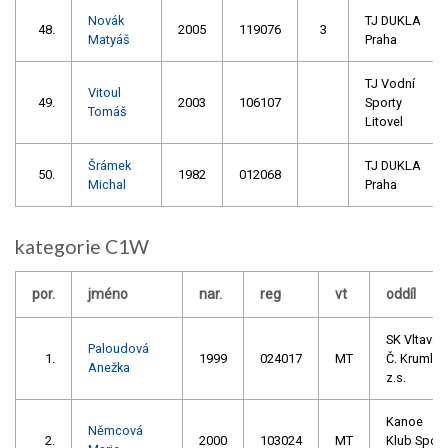
Novák
TJ DUKLA
48.
2005
119076
3
Matyáš
Praha
TJ Vodní
Vitoul
49.
2003
106107
Sporty
Tomáš
Litovel
Šrámek
TJ DUKLA
50.
1982
012068
Michal
Praha
kategorie C1W
por.
jméno
nar.
reg
vt
oddíl
SK Vltava
Paloudová
1.
1999
024017
MT
Č. Krumlov
Anežka
z.s.
Kanoe
Němcová
2.
2000
103024
MT
Klub Spoj