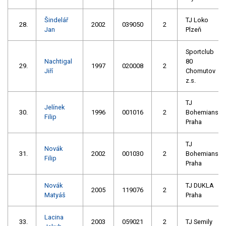
Šindelář
TJ Loko
28.
2002
039050
2
Jan
Plzeň
Sportclub
Nachtigal
80
29.
1997
020008
2
Jiří
Chomutov
z.s.
TJ
Jelínek
30.
1996
001016
2
Bohemians
Filip
Praha
TJ
Novák
31.
2002
001030
2
Bohemians
Filip
Praha
Novák
TJ DUKLA
2005
119076
2
Matyáš
Praha
Lacina
33.
2003
059021
2
TJ Semily