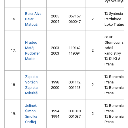
Vysoké Mýto
Beier Alva
TJ Syntesia
2005
057157
16.
Beier
2
Pardubice
2004
060047
Matouš
Loko Trutnov
SKUP
Hradec
Olomouc, z.s. 
Matěj
2003
119142
oddíl
17.
2
Rudorfer
2003
119094
kanoistiky
Martin
TJ DUKLA
Praha
Zapletal
TJ Bohemians
Vojtěch
1998
001112
Praha
18.
2
Zapletal
2000
001113
TJ Bohemians
Mikuláš
Praha
Jelínek
TJ Bohemians
Šimon
1994
001018
Praha
19.
2
Smolka
1994
001037
TJ Bohemians
Ondřej
Praha