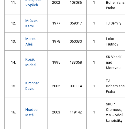
11.
2002
103036
1
Bohemians
Vojtěch
Praha
Mrůzek
12.
1977
059017
1
TJ Semily
Kamil
Marek
Loko
13.
1978
060030
1
Aleš
Trutnov
SK Veselí
Košík
14.
1995
133058
1
nad
Michal
Moravou
TJ
Kirchner
15.
2002
001114
1
Bohemians
David
Praha
SKUP
Hradec
Olomouc,
16.
2003
119142
1
Matěj
z.s. - oddíl
kanoistiky