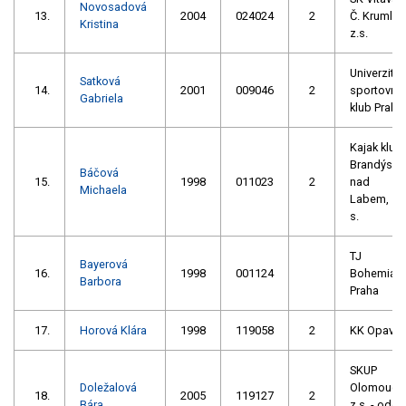
Novosadová
13.
2004
024024
2
Č. Krumlov
Kristina
z.s.
Univerzitní
Satková
14.
2001
009046
2
sportovní
Gabriela
klub Praha
Kajak klub
Brandýs
Báčová
15.
1998
011023
2
nad
Michaela
Labem, z.
s.
TJ
Bayerová
16.
1998
001124
Bohemian
Barbora
Praha
17.
Horová Klára
1998
119058
2
KK Opava
SKUP
Doležalová
Olomouc,
18.
2005
119127
2
Bára
z.s. - oddíl