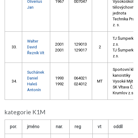
Oliverius
1967
007047
Vysokoškolsk
Jan
tělovýchovná
jednota
Technika Prah
z. s.
TJ Šumperk
Walter
2001
129013
z.s.
33.
David
2
2001
129017
TJ Šumperk
Řezník Vít
z.s.
Sportovní klub
Suchánek
kanoistiky
Daniel
1993
064021
34.
MT
Vysoké Mýto
Haleš
1992
024012
SK Vltava Č.
Antonín
Krumlov z.s.
kategorie K1M
por.
jméno
nar.
reg
vt
oddíl