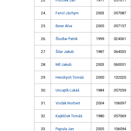
23.
Pischek Jan
1977
057011
24.
Fencl Jáchym
2003
057087
25.
Beier Alva
2005
057157
26.
Študlar Patrik
1999
024061
27.
Šilar Jakub
1987
064033
28.
Míl Jakub
2003
060051
29.
Hendrych Tomáš
2000
132020
30.
Uncajtík Lukáš
1984
057059
31.
Vodák Norbert
2004
106097
32.
Kejklíček Tomáš
1980
057069
33.
Papula Jan
2005
106094