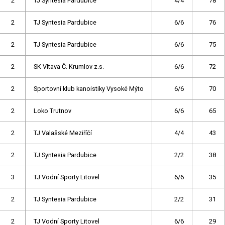
2
TJ Syntesia Pardubice
4/4
78
2
TJ Syntesia Pardubice
6/6
76
2
TJ Syntesia Pardubice
6/6
75
2
SK Vltava Č. Krumlov z.s.
6/6
72
2
Sportovní klub kanoistiky Vysoké Mýto
6/6
70
2
Loko Trutnov
6/6
65
2
TJ Valašské Meziříčí
4/4
43
2
TJ Syntesia Pardubice
2/2
38
3
TJ Vodní Sporty Litovel
6/6
35
2
TJ Syntesia Pardubice
2/2
31
2
TJ Vodní Sporty Litovel
6/6
29