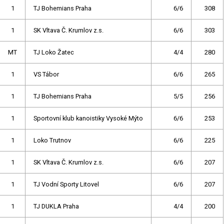
1
TJ Bohemians Praha
6/6
308
1
SK Vltava Č. Krumlov z.s.
6/6
303
MT
TJ Loko Žatec
4/4
280
1
VS Tábor
6/6
265
1
TJ Bohemians Praha
5/5
256
1
Sportovní klub kanoistiky Vysoké Mýto
6/6
253
1
Loko Trutnov
6/6
225
1
SK Vltava Č. Krumlov z.s.
6/6
207
1
TJ Vodní Sporty Litovel
6/6
207
1
TJ DUKLA Praha
4/4
200