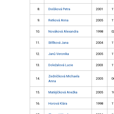
8.
Divíšková Petra
2001
1
9.
Retková Anna
2005
1
10.
Nováková Alexandra
1998
0
11.
Střílková Jana
2004
1
12.
Janů Veronika
2005
1
13.
Doležalová Lucie
2003
1
Zedníčková Michaela
14.
2005
0
Anna
15.
Matějíčková Anežka
2005
1
16.
Horová Klára
1998
1