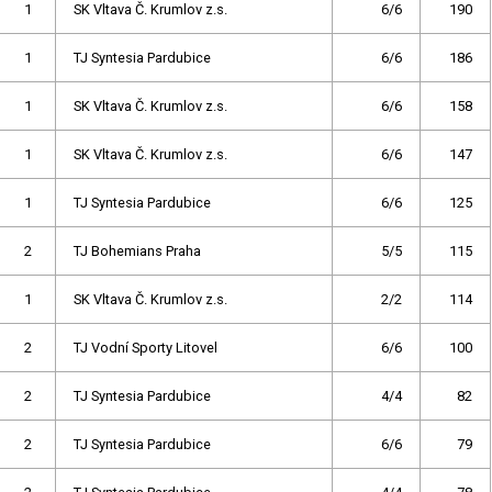
1
SK Vltava Č. Krumlov z.s.
6/6
190
1
TJ Syntesia Pardubice
6/6
186
1
SK Vltava Č. Krumlov z.s.
6/6
158
1
SK Vltava Č. Krumlov z.s.
6/6
147
1
TJ Syntesia Pardubice
6/6
125
2
TJ Bohemians Praha
5/5
115
1
SK Vltava Č. Krumlov z.s.
2/2
114
2
TJ Vodní Sporty Litovel
6/6
100
2
TJ Syntesia Pardubice
4/4
82
2
TJ Syntesia Pardubice
6/6
79