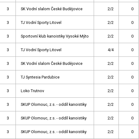
3
SK Vodní slalom České Budějovice
2/2
0
3
TJ Vodní Sporty Litovel
2/2
0
3
Sportovní klub kanoistiky Vysoké Mýto
2/2
0
3
TJ Vodní Sporty Litovel
4/4
0
3
SK Vodní slalom České Budějovice
2/2
0
3
TJ Syntesia Pardubice
2/2
0
3
Loko Trutnov
2/2
0
3
SKUP Olomouc, z.s. - oddíl kanoistiky
2/2
0
3
SKUP Olomouc, z.s. - oddíl kanoistiky
2/2
0
3
SKUP Olomouc, z.s. - oddíl kanoistiky
2/2
0