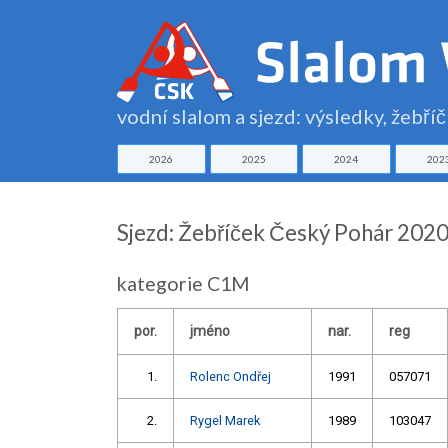
vodní slalom a sjezd: výsledky, žebří
2026
2025
2024
202
Sjezd: Žebříček Český Pohár 202
kategorie C1M
por.
jméno
nar.
reg
1.
Rolenc Ondřej
1991
057071
2.
Rygel Marek
1989
103047