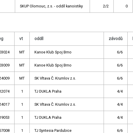
SKUP Olomouc, z.s. - oddíl kanoistiky
2/2
0
eg
vt
oddíl
závodů
03024
MT
Kanoe Klub Spoj Brno
6/6
03009
MT
Kanoe Klub Spoj Brno
6/6
24009
MT
SK Vltava Č. Krumlov z.s.
6/6
12074
1
TJ DUKLA Praha
4/4
24017
1
SK Vltava Č. Krumlov z.s.
4/4
19053
1
TJ DUKLA Praha
4/4
57008
1
TJ Syntesia Pardubice
6/6