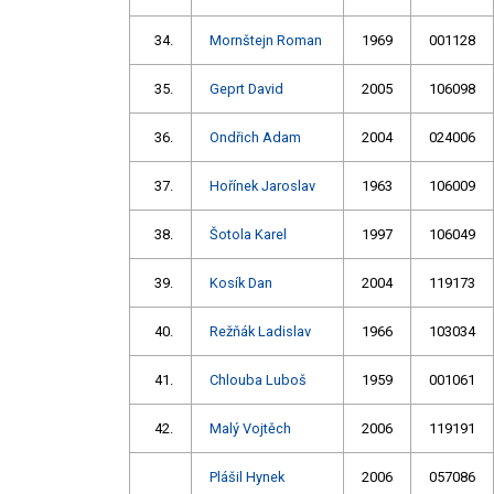
34.
Mornštejn Roman
1969
001128
35.
Geprt David
2005
106098
36.
Ondřich Adam
2004
024006
37.
Hořínek Jaroslav
1963
106009
38.
Šotola Karel
1997
106049
39.
Kosík Dan
2004
119173
40.
Režňák Ladislav
1966
103034
41.
Chlouba Luboš
1959
001061
42.
Malý Vojtěch
2006
119191
Plášil Hynek
2006
057086