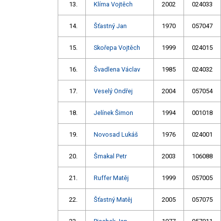
13.
Klíma Vojtěch
2002
024033
14.
Šťastný Jan
1970
057047
15.
Skořepa Vojtěch
1999
024015
16.
Švadlena Václav
1985
024032
17.
Veselý Ondřej
2004
057054
18.
Jelínek Šimon
1994
001018
19.
Novosad Lukáš
1976
024001
20.
Šmakal Petr
2003
106088
21.
Ruffer Matěj
1999
057005
22.
Šťastný Matěj
2005
057075