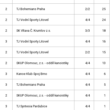
2
TJ Bohemians Praha
2/2
25
2
TJ Vodní Sporty Litovel
4/4
24
2
SK Vltava Č. Krumlov z.s.
3/3
18
3
TJ Vodní Sporty Litovel
4/4
16
2
TJ Vodní Sporty Litovel
2/2
15
2
SKUP Olomouc, z.s. - oddíl kanoistiky
4/4
13
3
Kanoe Klub Spoj Brno
4/4
6
3
TJ Bohemians Praha
4/4
5
2
SKUP Olomouc, z.s. - oddíl kanoistiky
4/4
1
3
TJ Syntesia Pardubice
4/4
1