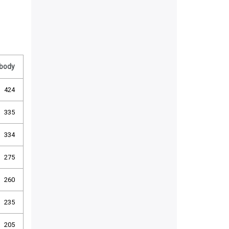
body
424
335
334
275
260
235
205