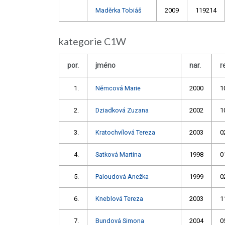
Maděrka Tobiáš
2009
119214
kategorie C1W
por.
jméno
nar.
r
1.
Němcová Marie
2000
1
2.
Dziadková Zuzana
2002
1
3.
Kratochvílová Tereza
2003
0
4.
Satková Martina
1998
0
5.
Paloudová Anežka
1999
0
6.
Kneblová Tereza
2003
1
7.
Bundová Simona
2004
0