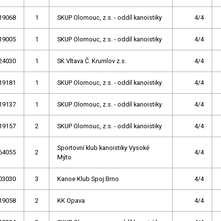
19068
1
SKUP Olomouc, z.s. - oddíl kanoistiky
4/4
19005
1
SKUP Olomouc, z.s. - oddíl kanoistiky
4/4
24030
1
SK Vltava Č. Krumlov z.s.
4/4
19181
1
SKUP Olomouc, z.s. - oddíl kanoistiky
4/4
19137
1
SKUP Olomouc, z.s. - oddíl kanoistiky
4/4
19157
2
SKUP Olomouc, z.s. - oddíl kanoistiky
4/4
Sportovní klub kanoistiky Vysoké
64055
2
4/4
Mýto
03030
3
Kanoe Klub Spoj Brno
4/4
19058
2
KK Opava
4/4