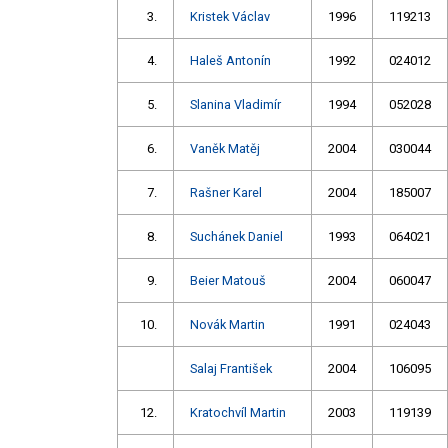
3.
Kristek Václav
1996
119213
4.
Haleš Antonín
1992
024012
5.
Slanina Vladimír
1994
052028
6.
Vaněk Matěj
2004
030044
7.
Rašner Karel
2004
185007
8.
Suchánek Daniel
1993
064021
9.
Beier Matouš
2004
060047
10.
Novák Martin
1991
024043
Salaj František
2004
106095
12.
Kratochvíl Martin
2003
119139