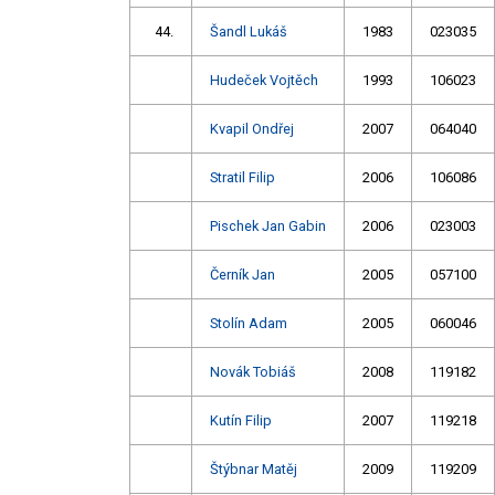
44.
Šandl Lukáš
1983
023035
Hudeček Vojtěch
1993
106023
Kvapil Ondřej
2007
064040
Stratil Filip
2006
106086
Pischek Jan Gabin
2006
023003
Černík Jan
2005
057100
Stolín Adam
2005
060046
Novák Tobiáš
2008
119182
Kutín Filip
2007
119218
Štýbnar Matěj
2009
119209