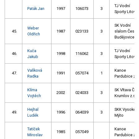
TJ Vodní
Paták Jan
1997
106073
3
Sporty Litovel
SK Vodní
Weber
45.
1987
023133
3
slalom České
Oldřich
Budějovice
Kuča
TJ Vodní
46.
1998
116062
3
Jakub
Sporty Litovel
Valíková
Kanoe
47.
1991
057074
1
Radka
Pardubice z.s
Klíma
SK Vltava Č.
2002
024033
3
Vojtěch
Krumlov z.s.
Hejhal
SKK Vysoké
49.
1996
064039
3
Luděk
Mýto
Tatíček
Kanoe
1985
057049
Miroslav
Pardubice z.s