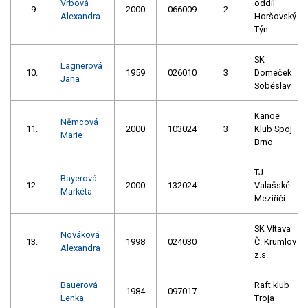
Vrbová
oddíl
9.
2000
066009
2
Alexandra
Horšovský
Týn
SK
Lagnerová
10.
1959
026010
3
Domeček
Jana
Soběslav
Kanoe
Němcová
11.
2000
103024
3
Klub Spoj
Marie
Brno
TJ
Bayerová
12.
2000
132024
Valašské
Markéta
Meziříčí
SK Vltava
Nováková
13.
1998
024030
Č. Krumlov
Alexandra
z.s.
Bauerová
Raft klub
1984
097017
Lenka
Troja