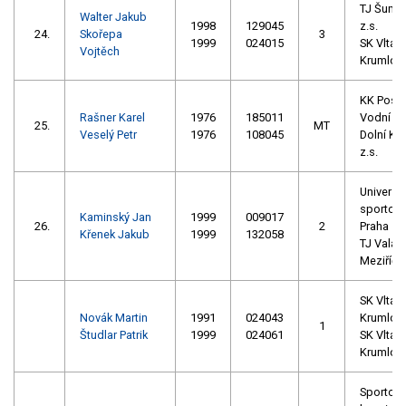
TJ Šump
Walter Jakub
1998
129045
z.s.
24.
Skořepa
3
1999
024015
SK Vltava
Vojtěch
Krumlov 
KK Post
Rašner Karel
1976
185011
Vodní sp
25.
MT
Veselý Petr
1976
108045
Dolní Ko
z.s.
Univerzit
sportovn
Kaminský Jan
1999
009017
26.
2
Praha
Křenek Jakub
1999
132058
TJ Valaš
Meziříčí
SK Vltava
Novák Martin
1991
024043
Krumlov 
1
Študlar Patrik
1999
024061
SK Vltava
Krumlov 
Sportovn