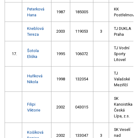
Peterková
KK
1987
185005
Hana
Postřelmov
Kneblová
TJ DUKLA
2003
119053
3
Tereza
Praha
TJ Vodní
Šotola
17.
1995
106072
Sporty
Eliška
Litovel
TJ
Huňková
1998
132054
Valašské
Nikola
Meziříčí
SK
Filipi
Kanoistika
2002
043015
Viktorie
Česká
Lípa, z.s.
SK Veselí
Košíková
2002
133047
3
nad