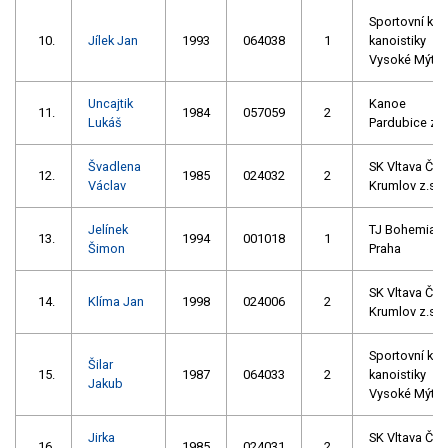
Sportovní klu
10.
Jílek Jan
1993
064038
1
kanoistiky
Vysoké Mýto
Uncajtik
Kanoe
11.
1984
057059
2
Lukáš
Pardubice z.s
Švadlena
SK Vltava Č.
12.
1985
024032
2
Václav
Krumlov z.s.
Jelínek
TJ Bohemian
13.
1994
001018
1
Šimon
Praha
SK Vltava Č.
14.
Klíma Jan
1998
024006
2
Krumlov z.s.
Sportovní klu
Šilar
15.
1987
064033
2
kanoistiky
Jakub
Vysoké Mýto
Jirka
SK Vltava Č.
16.
1985
024031
2