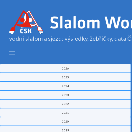
vodní slalom a sjezd: výsledky, žebříčky, data
2026
2025
2024
2023
2022
2021
2020
2019