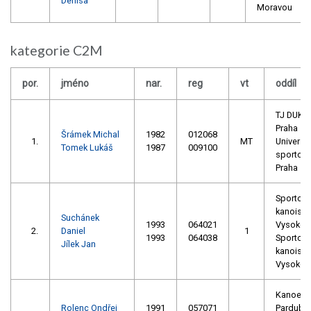
Denisa
Moravou
kategorie C2M
por.
jméno
nar.
reg
vt
oddíl
TJ DUKL
Praha
Šrámek Michal
1982
012068
1.
MT
Univerzit
Tomek Lukáš
1987
009100
sportovn
Praha
Sportovn
kanoisti
Suchánek
1993
064021
Vysoké 
2.
Daniel
1
1993
064038
Sportovn
Jílek Jan
kanoisti
Vysoké 
Kanoe
Rolenc Ondřej
1991
057071
Pardubic