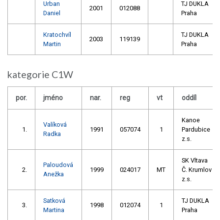
Urban
TJ DUKLA
2001
012088
Daniel
Praha
Kratochvíl
TJ DUKLA
2003
119139
Martin
Praha
kategorie C1W
por.
jméno
nar.
reg
vt
oddíl
Kanoe
Valíková
1.
1991
057074
1
Pardubice
Radka
z.s.
SK Vltava
Paloudová
2.
1999
024017
MT
Č. Krumlov
Anežka
z.s.
Satková
TJ DUKLA
3.
1998
012074
1
Martina
Praha