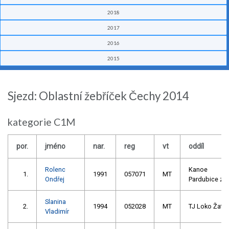
2018
2017
2016
2015
Sjezd: Oblastní žebříček Čechy 2014
kategorie C1M
por.
jméno
nar.
reg
vt
oddíl
Rolenc
Kanoe
1.
1991
057071
MT
Ondřej
Pardubice z.s
Slanina
2.
1994
052028
MT
TJ Loko Žate
Vladimír