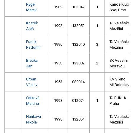
Rygel
Kanoe Klub
1989
103047
1
Marek
Spoj Brno
Kristek
TJ Valašské
1992
132052
1
Aleš
Meziříčí
Fusek
TJ Valašské
1990
132040
3
Radomír
Meziříčí
Břečka
SK Veselí nad
1958
133002
2
Jan
Moravou
Urban
KV Viking
1953
089014
Václav
Ml.Boleslav
Satková
TJ DUKLA
1998
012074
1
Martina
Praha
Huňková
TJ Valašské
1998
132054
Nikola
Meziříčí