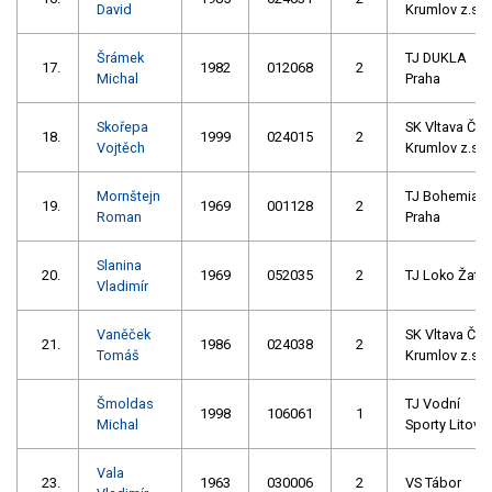
David
Krumlov z.s.
Šrámek
TJ DUKLA
17.
1982
012068
2
Michal
Praha
Skořepa
SK Vltava Č.
18.
1999
024015
2
Vojtěch
Krumlov z.s.
Mornštejn
TJ Bohemian
19.
1969
001128
2
Roman
Praha
Slanina
20.
1969
052035
2
TJ Loko Žate
Vladimír
Vaněček
SK Vltava Č.
21.
1986
024038
2
Tomáš
Krumlov z.s.
Šmoldas
TJ Vodní
1998
106061
1
Michal
Sporty Litovel
Vala
23.
1963
030006
2
VS Tábor