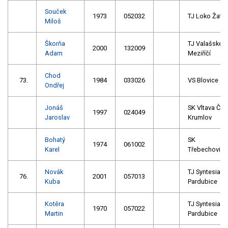
Souček
1973
052032
TJ Loko Žate
Miloš
Škorňa
TJ Valašské
2000
132009
Adam
Meziříčí
Chod
73.
1984
033026
VS Blovice
Ondřej
Jonáš
SK Vltava Č.
1997
024049
Jaroslav
Krumlov
Bohatý
SK
1974
061002
Karel
Třebechovice
Novák
TJ Syntesia
76.
2001
057013
Kuba
Pardubice
Kotěra
TJ Syntesia
1970
057022
Martin
Pardubice