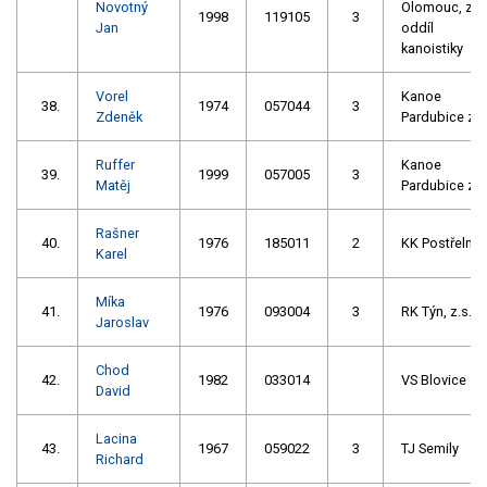
Novotný
Olomouc, z.s.
1998
119105
3
Jan
oddíl
kanoistiky
Vorel
Kanoe
38.
1974
057044
3
Zdeněk
Pardubice z.s
Ruffer
Kanoe
39.
1999
057005
3
Matěj
Pardubice z.s
Rašner
40.
1976
185011
2
KK Postřelmo
Karel
Míka
41.
1976
093004
3
RK Týn, z.s.
Jaroslav
Chod
42.
1982
033014
VS Blovice
David
Lacina
43.
1967
059022
3
TJ Semily
Richard