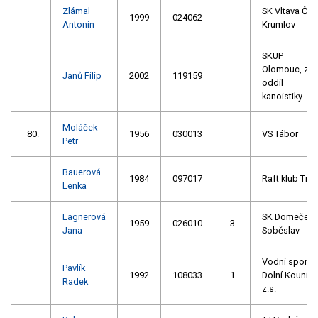
Zlámal
SK Vltava Č.
1999
024062
Antonín
Krumlov
SKUP
Olomouc, z.s.
Janů Filip
2002
119159
oddíl
kanoistiky
Moláček
80.
1956
030013
VS Tábor
Petr
Bauerová
1984
097017
Raft klub Troj
Lenka
Lagnerová
SK Domeček
1959
026010
3
Jana
Soběslav
Vodní sporty
Pavlík
1992
108033
1
Dolní Kounice
Radek
z.s.