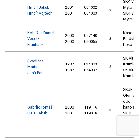
SKK Vys
Hrnčíř Jakub
2001
064002
Mýto
3
Hrnčíř Vojtěch
2001
064003
SKK Vys
Mýto
Koblížek Daniel
Kanoe
2000
057140
Veselý
3
Pardubic
2000
060055
František
Loko Tru
SK Vltava
Švadlena
1987
024003
Krumlov 
Martin
3
1987
024037
SK Vltava
Janů Petr
Krumlov
SKUP
Olomouc,
oddíl
Gabrlík Tomáš
2000
119116
kanoisti
3
Fiala Jakub
2001
119018
SKUP
Olomouc,
oddíl
kanoisti