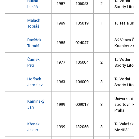
Bukna
TJ Vodní
1987
106053
2
Lukáš
Sporty Litovel
Malach
1989
105019
1
TJ Tesla Brno
Tobiáš
Davídek
SK Vltava Č.
1985
024047
Tomáš
Krumlov z.s.
Čamek
TJ Vodní
1977
106004
2
Petr
Sporty Litovel
Hořínek
TJ Vodní
1963
106009
3
Jaroslav
Sporty Litovel
Univerzitní
Kaminský
1999
009017
3
sportovní klu
Jan
Praha
Křenek
TJ Valašské
1999
132058
3
Jakub
Meziříčí