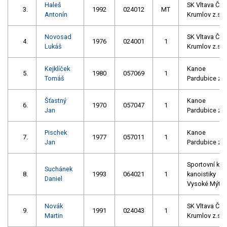
Haleš
SK Vltava Č.
3.
1992
024012
MT
Antonín
Krumlov z.s.
Novosad
SK Vltava Č.
4.
1976
024001
1
Lukáš
Krumlov z.s.
Kejklíček
Kanoe
5.
1980
057069
1
Tomáš
Pardubice z.s
Šťastný
Kanoe
6.
1970
057047
1
Jan
Pardubice z.s
Pischek
Kanoe
7.
1977
057011
1
Jan
Pardubice z.s
Sportovní klu
Suchánek
8.
1993
064021
1
kanoistiky
Daniel
Vysoké Mýto
Novák
SK Vltava Č.
9.
1991
024043
1
Martin
Krumlov z.s.