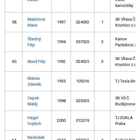
kanoistiky
Mašínová
SK Vltava Č.
58.
1997
024063
1
Marie
Krumlov z.s.
Šťastný
Kanoe
1994
057020
3
Filip
Pardubice z.s
SK Vltava Č.
60.
Musil Filip
1992
024025
3
Krumlov z.s.
Matula
1955
105016
TJ Tesla Brno
Zdeněk
Cepek
SK VS Č.
1998
023035
Matěj
Budějovice
Heger
TJ DUKLA
2000
012019
Vojtěch
Praha
Nedvídek