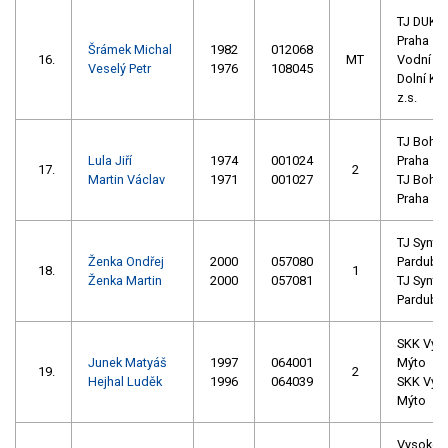
TJ DUKL
Praha
Šrámek Michal
1982
012068
16.
MT
Vodní sp
Veselý Petr
1976
108045
Dolní Ko
z.s.
TJ Bohe
Lula Jiří
1974
001024
Praha
17.
2
Martin Václav
1971
001027
TJ Bohe
Praha
TJ Synte
Ženka Ondřej
2000
057080
Pardubi
18.
1
Ženka Martin
2000
057081
TJ Synte
Pardubi
SKK Vys
Junek Matyáš
1997
064001
Mýto
19.
2
Hejhal Luděk
1996
064039
SKK Vys
Mýto
Vysokoš