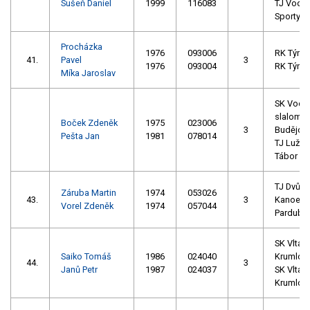
Sušeň Daniel
1999
116083
TJ Vodní
Sporty Li
Procházka
1976
093006
RK Týn, z
41.
Pavel
3
1976
093004
RK Týn, z
Míka Jaroslav
SK Vodn
slalom 
Boček Zdeněk
1975
023006
3
Budějov
Pešta Jan
1981
078014
TJ Lužni
Tábor
TJ Dvůr 
Záruba Martin
1974
053026
43.
3
Kanoe
Vorel Zdeněk
1974
057044
Pardubic
SK Vltava
Saiko Tomáš
1986
024040
Krumlov 
44.
3
Janů Petr
1987
024037
SK Vltava
Krumlov