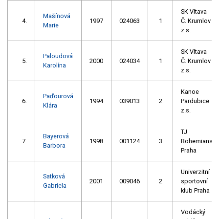
SK Vltava
Mašínová
4.
1997
024063
1
Č. Krumlov
Marie
z.s.
SK Vltava
Paloudová
5.
2000
024034
1
Č. Krumlov
Karolína
z.s.
Kanoe
Paďourová
6.
1994
039013
2
Pardubice
Klára
z.s.
TJ
Bayerová
7.
1998
001124
3
Bohemians
Barbora
Praha
Univerzitní
Satková
2001
009046
2
sportovní
Gabriela
klub Praha
Vodácký