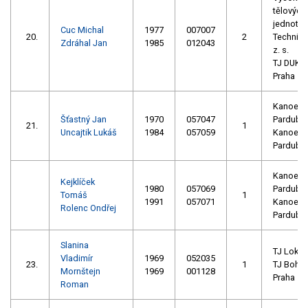
tělových
jednota
Cuc Michal
1977
007007
20.
2
Technika
Zdráhal Jan
1985
012043
z. s.
TJ DUKL
Praha
Kanoe
Šťastný Jan
1970
057047
Pardubic
21.
1
Uncajtik Lukáš
1984
057059
Kanoe
Pardubic
Kanoe
Kejklíček
1980
057069
Pardubic
Tomáš
1
1991
057071
Kanoe
Rolenc Ondřej
Pardubic
Slanina
TJ Loko 
Vladimír
1969
052035
23.
1
TJ Bohe
Mornštejn
1969
001128
Praha
Roman