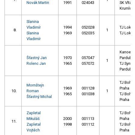
Novák Martin
1991
024043
SK Vltava
Krumlov 
Slanina
Vladimír
1994
052028
TJ Loko 
8.
1
Slanina
1969
052035
TJ Loko 
Vladimír
Kanoe
Šťastný Jan
1970
057047
Pardubic
1
Rolenc Jan
1965
057072
TJ Synte
Pardubi
TJ Bohe
Mornštejn
1969
001128
Praha
10.
Roman
1
1965
001038
TJ Bohe
Šťastný Michal
Praha
Zapletal
TJ Bohe
Mikuláš
2000
001113
Praha
11.
Zapletal
1998
001112
TJ Bohe
Vojtěch
Praha