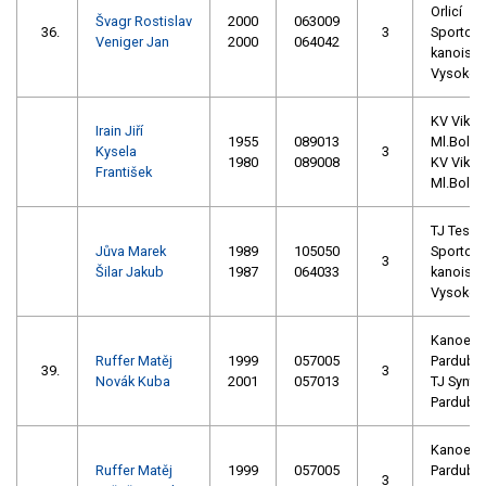
Orlicí
Švagr Rostislav
2000
063009
36.
3
Sportovn
Veniger Jan
2000
064042
kanoisti
Vysoké 
KV Vikin
Irain Jiří
1955
089013
Ml.Boles
Kysela
3
1980
089008
KV Vikin
František
Ml.Boles
TJ Tesla
Jůva Marek
1989
105050
Sportovn
3
Šilar Jakub
1987
064033
kanoisti
Vysoké 
Kanoe
Ruffer Matěj
1999
057005
Pardubic
39.
3
Novák Kuba
2001
057013
TJ Synte
Pardubi
Kanoe
Ruffer Matěj
1999
057005
Pardubic
3