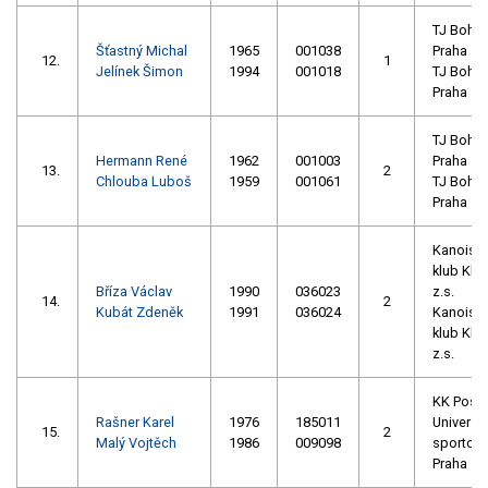
TJ Bohe
Šťastný Michal
1965
001038
Praha
12.
1
Jelínek Šimon
1994
001018
TJ Bohe
Praha
TJ Bohe
Hermann René
1962
001003
Praha
13.
2
Chlouba Luboš
1959
001061
TJ Bohe
Praha
Kanoisti
klub Kla
Bříza Václav
1990
036023
z.s.
14.
2
Kubát Zdeněk
1991
036024
Kanoisti
klub Kla
z.s.
KK Post
Rašner Karel
1976
185011
Univerzit
15.
2
Malý Vojtěch
1986
009098
sportovn
Praha