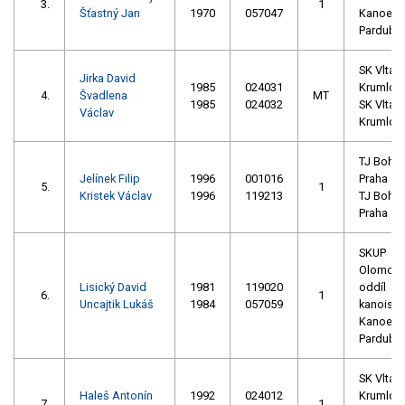
3.
1
Šťastný Jan
1970
057047
Kanoe
Pardubic
SK Vltava
Jirka David
1985
024031
Krumlov 
4.
Švadlena
MT
1985
024032
SK Vltava
Václav
Krumlov 
TJ Bohe
Jelínek Filip
1996
001016
Praha
5.
1
Kristek Václav
1996
119213
TJ Bohe
Praha
SKUP
Olomouc,
Lisický David
1981
119020
oddíl
6.
1
Uncajtik Lukáš
1984
057059
kanoisti
Kanoe
Pardubic
SK Vltava
Haleš Antonín
1992
024012
Krumlov 
7.
1