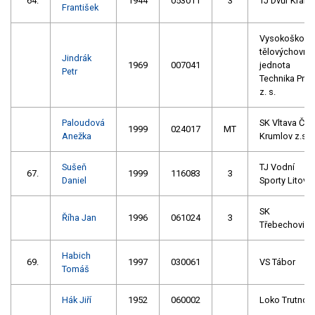
64.
1944
053011
3
TJ Dvůr Králo
František
Vysokoškols
tělovýchovná
Jindrák
1969
007041
jednota
Petr
Technika Prah
z. s.
Paloudová
SK Vltava Č.
1999
024017
MT
Anežka
Krumlov z.s.
Sušeň
TJ Vodní
67.
1999
116083
3
Daniel
Sporty Litovel
SK
Říha Jan
1996
061024
3
Třebechovice
Habich
69.
1997
030061
VS Tábor
Tomáš
Hák Jiří
1952
060002
Loko Trutnov