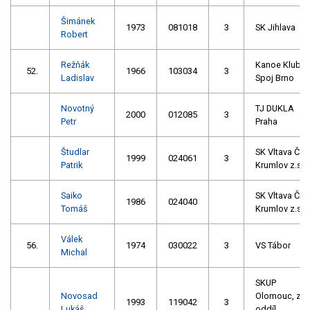
Šimánek
1973
081018
3
SK Jihlava
Robert
Režňák
Kanoe Klub
52.
1966
103034
3
Ladislav
Spoj Brno
Novotný
TJ DUKLA
2000
012085
3
Petr
Praha
Študlar
SK Vltava Č.
1999
024061
3
Patrik
Krumlov z.s.
Saiko
SK Vltava Č.
1986
024040
Tomáš
Krumlov z.s.
Válek
56.
1974
030022
3
VS Tábor
Michal
SKUP
Novosad
Olomouc, z.s.
1993
119042
3
Lukáš
oddíl