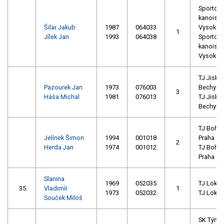
Sportovn
kanoisti
Šilar Jakub
1987
064033
Vysoké 
1
Jílek Jan
1993
064038
Sportovn
kanoisti
Vysoké 
TJ Jiskra
Pazourek Jan
1973
076003
Bechyně
3
Háša Michal
1981
076013
TJ Jiskra
Bechyně
TJ Bohe
Jelínek Šimon
1994
001018
Praha
2
Herda Jan
1974
001012
TJ Bohe
Praha
Slanina
1969
052035
TJ Loko 
35.
Vladimír
1
1973
052032
TJ Loko 
Souček Miloš
SK Týniš