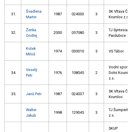
Švadlena
SK Vltava Č.
31.
1987
024003
3
Martin
Krumlov z.s.
Ženka
TJ Syntesia
32.
2000
057080
3
Ondřej
Pardubice
Kotek
1974
030010
3
VS Tábor
Miloš
Vodní sporty
Veselý
34.
1976
108045
2
Dolní Kounice
Petr
z.s.
SK Vltava Č.
35.
Janů Petr
1987
024037
3
Krumlov
Walter
TJ Šumperk
1998
129045
3
Jakub
z.s.
SKUP