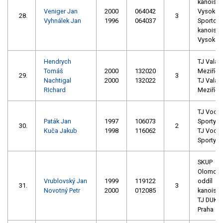
kanoisti
Veniger Jan
2000
064042
Vysoké 
28.
3
Vyhnálek Jan
1996
064037
Sportovn
kanoisti
Vysoké 
Hendrych
TJ Valaš
Tomáš
2000
132020
Meziříčí
29.
3
Nachtigal
2000
132022
TJ Valaš
RIchard
Meziříčí
TJ Vodní
Paták Jan
1997
106073
Sporty Li
30.
2
Kuča Jakub
1998
116062
TJ Vodní
Sporty Li
SKUP
Olomouc,
Vrublovský Jan
1999
119122
oddíl
31.
3
Novotný Petr
2000
012085
kanoisti
TJ DUKL
Praha