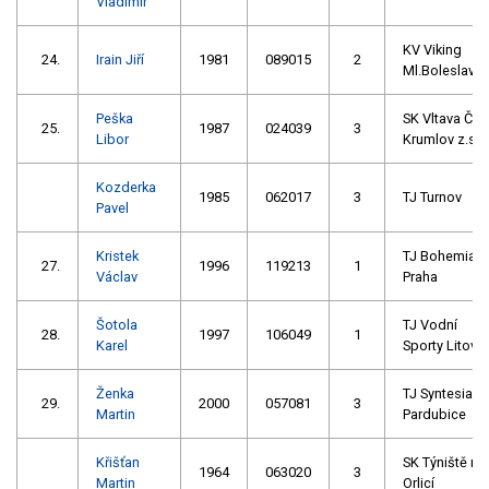
Vladimír
KV Viking
24.
Irain Jiří
1981
089015
2
Ml.Boleslav
Peška
SK Vltava Č.
25.
1987
024039
3
Libor
Krumlov z.s.
Kozderka
1985
062017
3
TJ Turnov
Pavel
Kristek
TJ Bohemian
27.
1996
119213
1
Václav
Praha
Šotola
TJ Vodní
28.
1997
106049
1
Karel
Sporty Litovel
Ženka
TJ Syntesia
29.
2000
057081
3
Martin
Pardubice
Křišťan
SK Týniště na
1964
063020
3
Martin
Orlicí