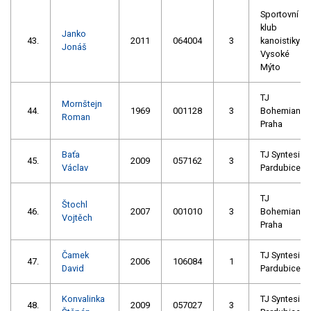
Sportovní
klub
Janko
43.
2011
064004
3
kanoistiky
Jonáš
Vysoké
Mýto
TJ
Mornštejn
44.
1969
001128
3
Bohemians
Roman
Praha
Baťa
TJ Syntesia
45.
2009
057162
3
Václav
Pardubice
TJ
Štochl
46.
2007
001010
3
Bohemians
Vojtěch
Praha
Čamek
TJ Syntesia
47.
2006
106084
1
David
Pardubice
Konvalinka
TJ Syntesia
48.
2009
057027
3