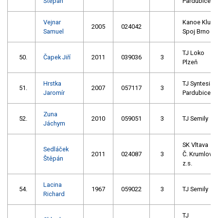
Štěpán
Pardubice
Vejnar
Kanoe Klub
2005
024042
Samuel
Spoj Brno
TJ Loko
50.
Čapek Jiří
2011
039036
3
Plzeň
Hrstka
TJ Syntesia
51.
2007
057117
3
Jaromír
Pardubice
Zuna
52.
2010
059051
3
TJ Semily
Jáchym
SK Vltava
Sedláček
2011
024087
3
Č. Krumlov
Štěpán
z.s.
Lacina
54.
1967
059022
3
TJ Semily
Richard
TJ