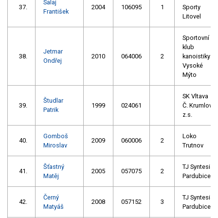
Salaj
37.
2004
106095
1
Sporty
František
Litovel
Sportovní
klub
Jetmar
38.
2010
064006
2
kanoistiky
Ondřej
Vysoké
Mýto
SK Vltava
Študlar
39.
1999
024061
Č. Krumlov
Patrik
z.s.
Gomboš
Loko
40.
2009
060006
2
Miroslav
Trutnov
Šťastný
TJ Syntesia
41.
2005
057075
2
Matěj
Pardubice
Černý
TJ Syntesia
42.
2008
057152
3
Matyáš
Pardubice