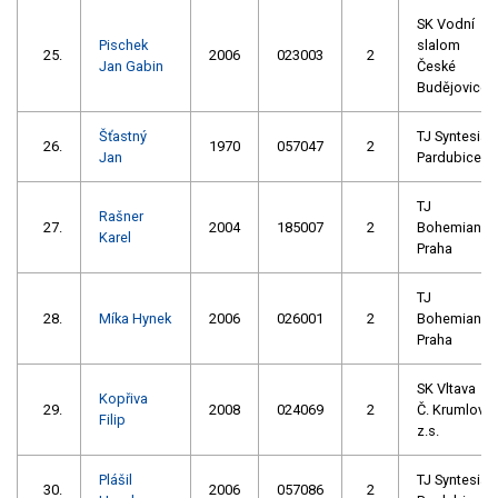
SK Vodní
Pischek
slalom
25.
2006
023003
2
Jan Gabin
České
Budějovice
Šťastný
TJ Syntesia
26.
1970
057047
2
Jan
Pardubice
TJ
Rašner
27.
2004
185007
2
Bohemians
Karel
Praha
TJ
28.
Míka Hynek
2006
026001
2
Bohemians
Praha
SK Vltava
Kopřiva
29.
2008
024069
2
Č. Krumlov
Filip
z.s.
Plášil
TJ Syntesia
30.
2006
057086
2