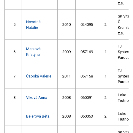
z.s.
SK Vltav
Novotná
Č.
5.
2010
024095
2
Natálie
Krumlov
z.s.
TJ
Marková
6.
2009
057169
1
Syntesia
Kristýna
Pardubi
TJ
7.
Čapská Valerie
2011
057158
1
Syntesia
Pardubi
Loko
8.
Viková Anna
2008
060091
2
Trutnov
Loko
Beierová Běta
2008
060063
2
Trutnov
SK Vltav