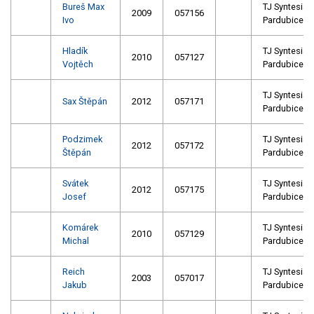
Bureš Max
TJ Syntesia
2009
057156
Ivo
Pardubice
Hladík
TJ Syntesia
2010
057127
Vojtěch
Pardubice
TJ Syntesia
Sax Štěpán
2012
057171
Pardubice
Podzimek
TJ Syntesia
2012
057172
Štěpán
Pardubice
Svátek
TJ Syntesia
2012
057175
Josef
Pardubice
Komárek
TJ Syntesia
2010
057129
Michal
Pardubice
Reich
TJ Syntesia
2003
057017
Jakub
Pardubice