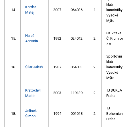
klub
Kotrba
14.
2007
064036
1
kanoistiky
Matěj
Vysoké
Mýto
SK Vltava
Haleš
15.
1992
024012
2
Č. Krumlov
Antonín
z.s.
Sportovní
klub
16.
Šilar Jakub
1987
064033
2
kanoistiky
Vysoké
Mýto
Kratochvíl
TJ DUKLA
2003
119139
2
Martin
Praha
TJ
Jelínek
18.
1994
001018
2
Bohemians
Šimon
Praha