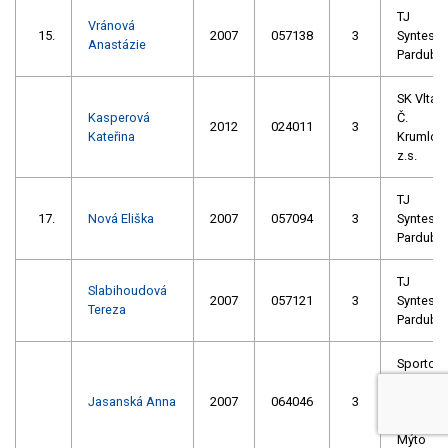
TJ
Vránová
15.
2007
057138
3
Syntesia
Anastázie
Pardubi
SK Vltav
Kasperová
Č.
2012
024011
3
Kateřina
Krumlov
z.s.
TJ
17.
Nová Eliška
2007
057094
3
Syntesia
Pardubi
TJ
Slabihoudová
2007
057121
3
Syntesia
Tereza
Pardubi
Sportovn
klub
Jasanská Anna
2007
064046
3
kanoisti
Vysoké
Mýto