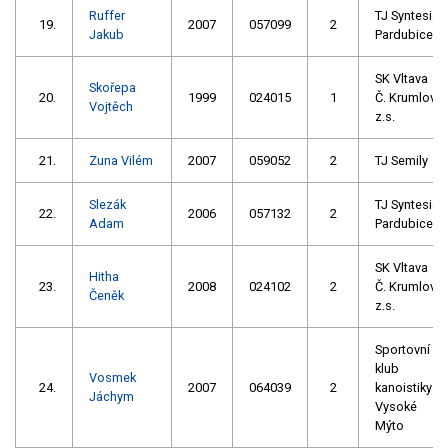
Ruffer
TJ Syntesia
19.
2007
057099
2
Jakub
Pardubice
SK Vltava
Skořepa
20.
1999
024015
1
Č. Krumlov
Vojtěch
z.s.
21.
Zuna Vilém
2007
059052
2
TJ Semily
Slezák
TJ Syntesia
22.
2006
057132
2
Adam
Pardubice
SK Vltava
Hitha
23.
2008
024102
2
Č. Krumlov
Čeněk
z.s.
Sportovní
klub
Vosmek
24.
2007
064039
2
kanoistiky
Jáchym
Vysoké
Mýto