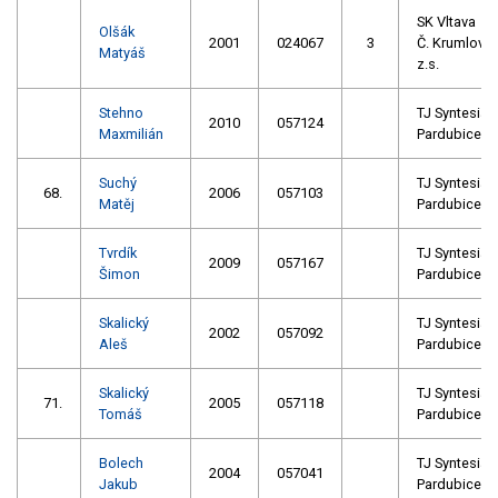
SK Vltava
Olšák
2001
024067
3
Č. Krumlov
Matyáš
z.s.
Stehno
TJ Syntesia
2010
057124
Maxmilián
Pardubice
Suchý
TJ Syntesia
68.
2006
057103
Matěj
Pardubice
Tvrdík
TJ Syntesia
2009
057167
Šimon
Pardubice
Skalický
TJ Syntesia
2002
057092
Aleš
Pardubice
Skalický
TJ Syntesia
71.
2005
057118
Tomáš
Pardubice
Bolech
TJ Syntesia
2004
057041
Jakub
Pardubice