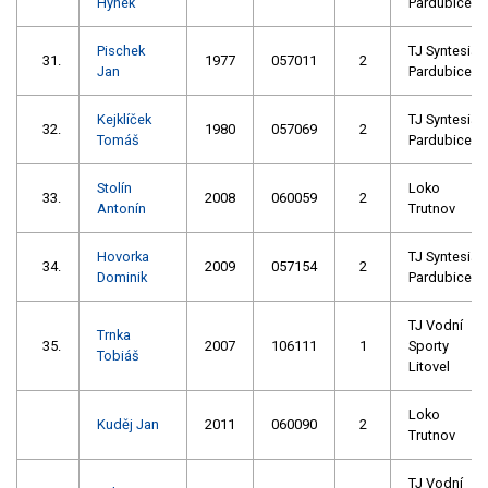
Hynek
Pardubice
Pischek
TJ Syntesia
31.
1977
057011
2
Jan
Pardubice
Kejklíček
TJ Syntesia
32.
1980
057069
2
Tomáš
Pardubice
Stolín
Loko
33.
2008
060059
2
Antonín
Trutnov
Hovorka
TJ Syntesia
34.
2009
057154
2
Dominik
Pardubice
TJ Vodní
Trnka
35.
2007
106111
1
Sporty
Tobiáš
Litovel
Loko
Kuděj Jan
2011
060090
2
Trutnov
TJ Vodní