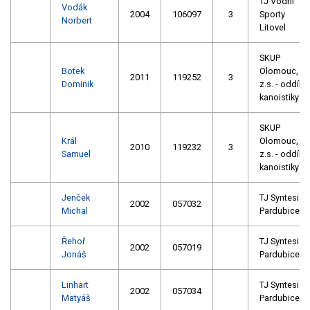
TJ Vodní
Vodák
2004
106097
3
Sporty
Norbert
Litovel
SKUP
Botek
Olomouc,
2011
119252
3
Dominik
z.s. - oddíl
kanoistiky
SKUP
Král
Olomouc,
2010
119232
3
Samuel
z.s. - oddíl
kanoistiky
Jenček
TJ Syntesia
2002
057032
Michal
Pardubice
Řehoř
TJ Syntesia
2002
057019
Jonáš
Pardubice
Linhart
TJ Syntesia
2002
057034
Matyáš
Pardubice