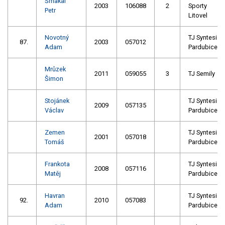
Šmakal
2003
106088
2
Sporty
Petr
Litovel
Novotný
TJ Syntesia
87.
2003
057012
Adam
Pardubice
Mrůzek
2011
059055
3
TJ Semily
Šimon
Stojánek
TJ Syntesia
2009
057135
Václav
Pardubice
Zemen
TJ Syntesia
2001
057018
Tomáš
Pardubice
Frankota
TJ Syntesia
2008
057116
Matěj
Pardubice
Havran
TJ Syntesia
92.
2010
057083
Adam
Pardubice