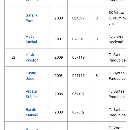
SK Vltava
Šafařík
2008
024037
3
Č. Krumlov
Pavel
z.s.
Háša
TJ Jiskra
1981
076013
3
Michal
Bechyně
Hnyk
TJ Syntesia
82.
2009
057119
Kryštof
Pardubice
Lustig
TJ Syntesia
2003
057115
3
Josef
Pardubice
Vrbata
TJ Syntesia
2006
057101
Štěpán
Pardubice
Barvík
TJ Syntesia
2008
057082
Matyáš
Pardubice
TJ Vodní