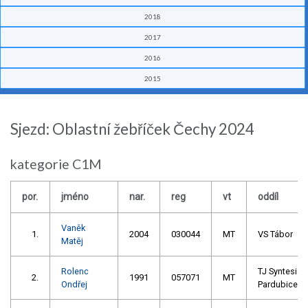
2018
2017
2016
2015
Sjezd: Oblastní žebříček Čechy 2024
kategorie C1M
por.
jméno
nar.
reg
vt
oddíl
Vaněk
1.
2004
030044
MT
VS Tábor
Matěj
Rolenc
TJ Syntesia
2.
1991
057071
MT
Ondřej
Pardubice