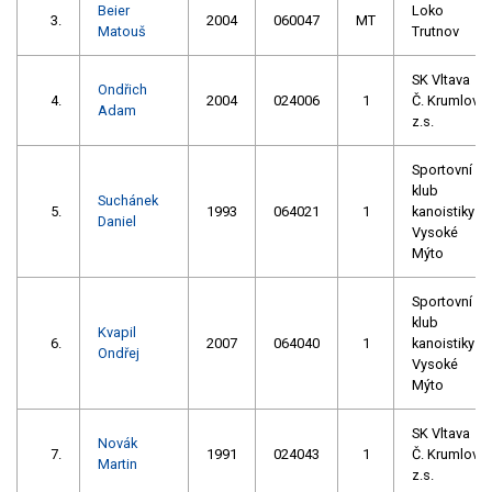
Beier
Loko
3.
2004
060047
MT
Matouš
Trutnov
SK Vltava
Ondřich
4.
2004
024006
1
Č. Krumlov
Adam
z.s.
Sportovní
klub
Suchánek
5.
1993
064021
1
kanoistiky
Daniel
Vysoké
Mýto
Sportovní
klub
Kvapil
6.
2007
064040
1
kanoistiky
Ondřej
Vysoké
Mýto
SK Vltava
Novák
7.
1991
024043
1
Č. Krumlov
Martin
z.s.