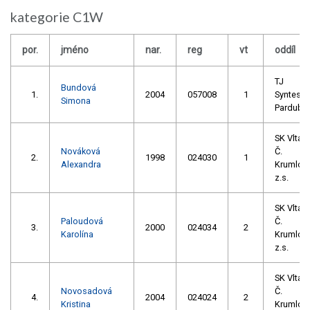
kategorie C1W
por.
jméno
nar.
reg
vt
oddíl
TJ
Bundová
1.
2004
057008
1
Syntesia
Simona
Pardubi
SK Vltav
Nováková
Č.
2.
1998
024030
1
Alexandra
Krumlov
z.s.
SK Vltav
Paloudová
Č.
3.
2000
024034
2
Karolína
Krumlov
z.s.
SK Vltav
Novosadová
Č.
4.
2004
024024
2
Kristina
Krumlov