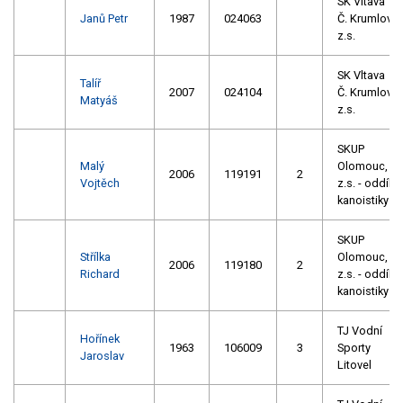
SK Vltava
Janů Petr
1987
024063
Č. Krumlov
z.s.
SK Vltava
Talíř
2007
024104
Č. Krumlov
Matyáš
z.s.
SKUP
Malý
Olomouc,
2006
119191
2
Vojtěch
z.s. - oddíl
kanoistiky
SKUP
Střílka
Olomouc,
2006
119180
2
Richard
z.s. - oddíl
kanoistiky
TJ Vodní
Hořínek
1963
106009
3
Sporty
Jaroslav
Litovel