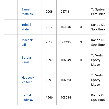
Samek
TJ Syntesia
2008
057131
Mathias
Pardubice
Tobiáš
Kanoe Klub
2012
103046
3
Matěj
Spoj Brno
Machain
Kanoe Klub
2012
562135
3
Jiří
Spoj Brno
TJ Vodní
Šotola
1997
106049
3
Sporty
Karel
Litovel
TJ Vodní
Hudeček
1993
106023
Sporty
Vojtěch
Litovel
Režňák
Kanoe Klub
1966
103034
Ladislav
Spoj Brno