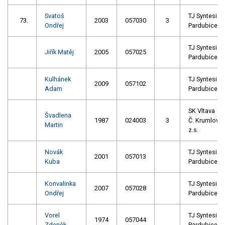
Svatoš
TJ Syntesia
73.
2003
057030
3
Ondřej
Pardubice
TJ Syntesia
Jiřík Matěj
2005
057025
Pardubice
Kulhánek
TJ Syntesia
2009
057102
Adam
Pardubice
SK Vltava
Švadlena
1987
024003
3
Č. Krumlov
Martin
z.s.
Novák
TJ Syntesia
2001
057013
Kuba
Pardubice
Konvalinka
TJ Syntesia
2007
057028
Ondřej
Pardubice
Vorel
TJ Syntesia
1974
057044
Zdeněk
Pardubice