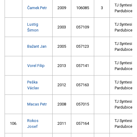
TJ Syntesia
Čamek Petr
2009
106085
3
Pardubice
Lustig
TJ Syntesia
2003
057109
Šimon
Pardubice
TJ Syntesia
Bažant Jan
2005
057123
Pardubice
TJ Syntesia
Vorel Filip
2013
057141
Pardubice
Peška
TJ Syntesia
2012
057163
Václav
Pardubice
TJ Syntesia
Macas Petr
2008
057015
Pardubice
Rokos
TJ Syntesia
106.
2011
057164
Josef
Pardubice