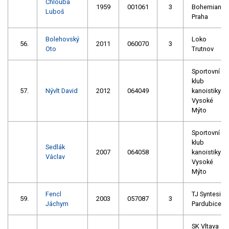
Chlouba
1959
001061
3
Bohemians
Luboš
Praha
Bolehovský
Loko
56.
2011
060070
3
Oto
Trutnov
Sportovní
klub
57.
Nývlt David
2012
064049
kanoistiky
Vysoké
Mýto
Sportovní
klub
Sedlák
2007
064058
kanoistiky
Václav
Vysoké
Mýto
Fencl
TJ Syntesia
59.
2003
057087
3
Jáchym
Pardubice
SK Vltava