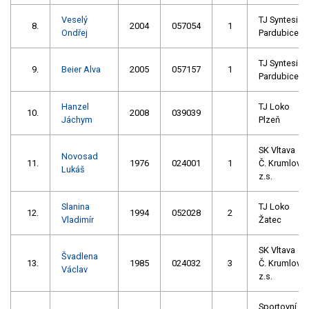
Veselý
TJ Syntesia
8.
2004
057054
1
Ondřej
Pardubice
TJ Syntesia
9.
Beier Alva
2005
057157
1
Pardubice
Hanzel
TJ Loko
10.
2008
039039
Jáchym
Plzeň
SK Vltava
Novosad
11.
1976
024001
1
Č. Krumlov
Lukáš
z.s.
Slanina
TJ Loko
12.
1994
052028
2
Vladimír
Žatec
SK Vltava
Švadlena
13.
1985
024032
3
Č. Krumlov
Václav
z.s.
Sportovní