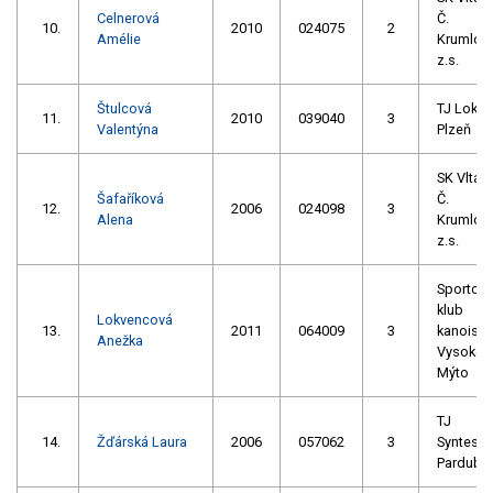
Celnerová
Č.
10.
2010
024075
2
Amélie
Krumlov
z.s.
Štulcová
TJ Loko
11.
2010
039040
3
Valentýna
Plzeň
SK Vltav
Šafaříková
Č.
12.
2006
024098
3
Alena
Krumlov
z.s.
Sportovn
klub
Lokvencová
13.
2011
064009
3
kanoisti
Anežka
Vysoké
Mýto
TJ
14.
Žďárská Laura
2006
057062
3
Syntesia
Pardubi