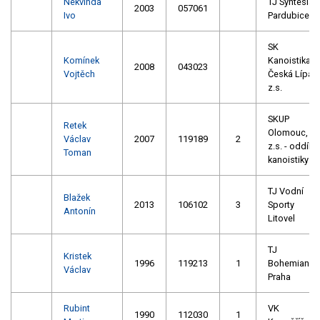
Nekvinda
TJ Syntesia
2003
057061
Ivo
Pardubice
SK
Komínek
Kanoistika
2008
043023
Vojtěch
Česká Lípa,
z.s.
SKUP
Retek
Olomouc,
Václav
2007
119189
2
z.s. - oddíl
Toman
kanoistiky
TJ Vodní
Blažek
2013
106102
3
Sporty
Antonín
Litovel
TJ
Kristek
1996
119213
1
Bohemians
Václav
Praha
Rubint
VK
1990
112030
1