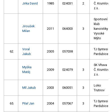
Jirka David
1985
024031
2
Č. Krumlov
z.s.
Sportovní
klub
Jiroušek
2011
064003
3
kanoistiky
Milan
Vysoké
Mýto
Voral
TJ Syntesia
62.
2005
057038
Jakub
Pardubice
SK Vltava
Myška
2009
024079
3
Č. Krumlov
Matěj
z.s.
Loko
Míl Jakub
2003
060051
3
Trutnov
TJ Syntesia
65.
Pilař Jan
2004
057067
3
Pardubice