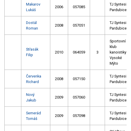
Makarov
TJ Syntesia
2006
057085
Lukáš
Pardubice
Dostál
TJ Syntesia
2008
057051
Roman
Pardubice
Sportovní
klub
Střasák
2010
064059
3
kanoistiky
Filip
Vysoké
Mýto
Červenka
TJ Syntesia
2008
057150
Richard
Pardubice
Nový
TJ Syntesia
2009
057060
Jakub
Pardubice
Semerád
TJ Syntesia
2009
057098
Tomáš
Pardubice