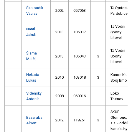
Školoudík
TJ Syntesia
2002
057063
Václav
Pardubice
TJ Vodní
Nantl
2013
106037
Sporty
Jakub
Litovel
TJ Vodní
Šišma
2013
106043
3
Sporty
Matěj
Litovel
Nekuda
Kanoe Klub
2010
103018
3
Lukáš
Spoj Brno
Vídeňský
Loko
2008
060016
Antonín
Trutnov
SKUP
Basaraba
Olomouc,
2012
119251
3
Albert
z.s. - oddíl
kanoistiky