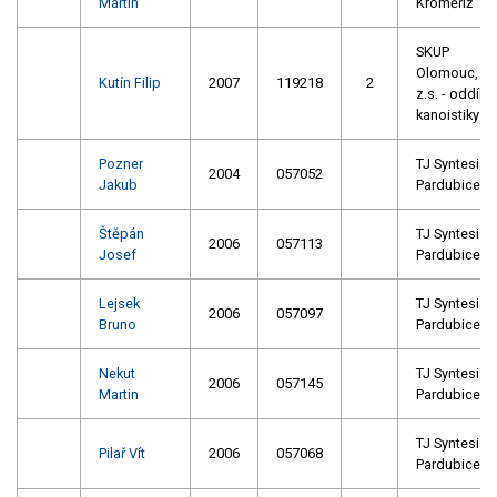
Martin
Kroměříž
SKUP
Olomouc,
Kutín Filip
2007
119218
2
z.s. - oddíl
kanoistiky
Pozner
TJ Syntesia
2004
057052
Jakub
Pardubice
Štěpán
TJ Syntesia
2006
057113
Josef
Pardubice
Lejsek
TJ Syntesia
2006
057097
Bruno
Pardubice
Nekut
TJ Syntesia
2006
057145
Martin
Pardubice
TJ Syntesia
Pilař Vít
2006
057068
Pardubice