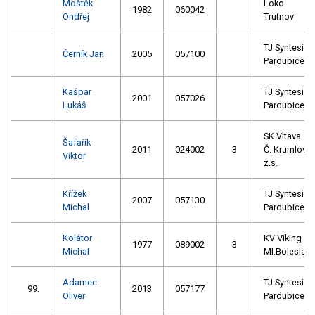
Moštěk
Loko
1982
060042
Ondřej
Trutnov
TJ Syntesia
Černík Jan
2005
057100
Pardubice
Kašpar
TJ Syntesia
2001
057026
Lukáš
Pardubice
SK Vltava
Šafařík
2011
024002
3
Č. Krumlov
Viktor
z.s.
Křížek
TJ Syntesia
2007
057130
Michal
Pardubice
Kolátor
KV Viking
1977
089002
3
Michal
Ml.Boleslav
Adamec
TJ Syntesia
99.
2013
057177
Oliver
Pardubice