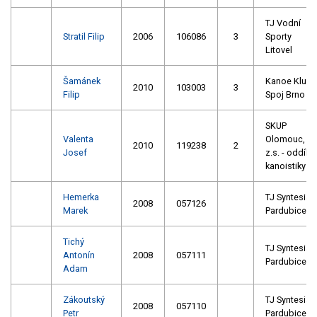
TJ Vodní
Stratil Filip
2006
106086
3
Sporty
Litovel
Šamánek
Kanoe Klub
2010
103003
3
Filip
Spoj Brno
SKUP
Valenta
Olomouc,
2010
119238
2
Josef
z.s. - oddíl
kanoistiky
Hemerka
TJ Syntesia
2008
057126
Marek
Pardubice
Tichý
TJ Syntesia
Antonín
2008
057111
Pardubice
Adam
Zákoutský
TJ Syntesia
2008
057110
Petr
Pardubice