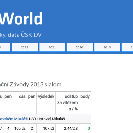
čky, data ČSK DV
3
2022
2021
2020
2019
2
ační Závody 2013 slalom
s
pen
čas
pen
výsledek
odstup
body
za vítězem
s / %
ptovském Mikuláši
USD Liptovký Mikuláš
7
4
105.52
2
107.52
2.44/2,3
0