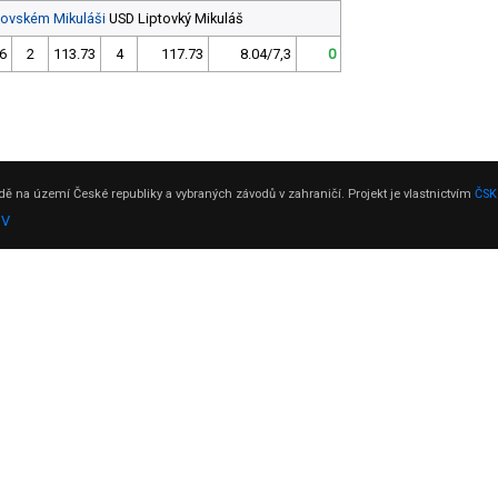
ptovském Mikuláši
USD Liptovký Mikuláš
6
2
113.73
4
117.73
8.04/7,3
0
ě na území České republiky a vybraných závodů v zahraničí. Projekt je vlastnictvím
ČSK
DV