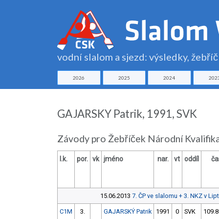
vodní slalom a sjezd: výsledky, žebří
2026
2025
2024
202
GAJARSKY Patrik, 1991, SVK
Závody pro Žebříček Národní Kvalifik
l.k.
por.
vk
jméno
nar.
vt
oddíl
ča
15.06.2013
7. ČP ve slalomu + 3. NKZ v Li
C1M
3.
GAJARSKÝ Patrik
1991
0
SVK
109.8