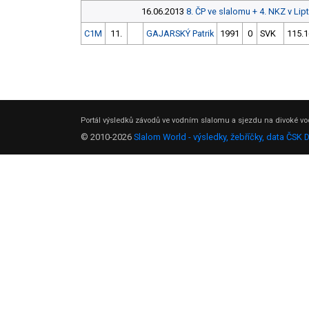
16.06.2013
8. ČP ve slalomu + 4. NKZ v Li
C1M
11.
GAJARSKÝ Patrik
1991
0
SVK
115.1
Portál výsledků závodů ve vodním slalomu a sjezdu na divoké vod
© 2010-2026
Slalom World - výsledky, žebříčky, data ČSK 