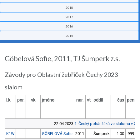
2018
2017
2016
2015
Göbelová Sofie, 2011, TJ Šumperk z.s.
Závody pro Oblastní žebříček Čechy 2023
slalom
l.k.
por.
vk
jméno
nar.
vt
oddíl
čas
pen
22.04.2023
1. Český pohár žáků ve slalomu v Op
K1W
GÖBELOVÁ Sofie
2011
Šumperk
1.00
999
4