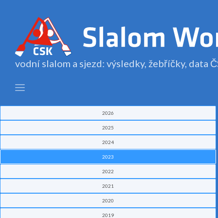
vodní slalom a sjezd: výsledky, žebříčky, data
2026
2025
2024
2023
2022
2021
2020
2019