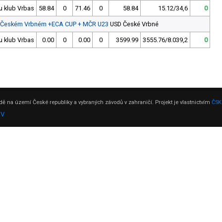
u klub Vrbas
58.84
0
71.46
0
58.84
15.12/34,6
0
u v Českém Vrbném +ECA CUP + MČR U23
USD České Vrbné
u klub Vrbas
0.00
0
0.00
0
3599.99
3555.76/8.039,2
0
ě na území České republiky a vybraných závodů v zahraničí. Projekt je vlastnictvím
ČSK
DV