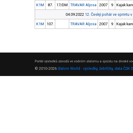
K1M
87.
17/DM
TRAVAR Aljosa
2007
9
Kajak kan
04.09.2022
12. Český pohár ve sprint
K1M
107.
TRAVAR Aljosa
2007
9
Kajak kan
Portál výsledků závodů ve vodním slalomu a sjezdu na divoké vod
© 2010-2026
Slalom World - výsledky, žebříčky, data ČSK 