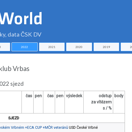
čky, data ČSK DV
3
2022
2021
2020
2019
2
klub Vrbas
022 sjezd
čas
pen
čas
pen
výsledek
odstup
body
za vítězem
s / %
SJEZD
v Českém Vrbném +ECA CUP +MČR veteránů
USD České Vrbné