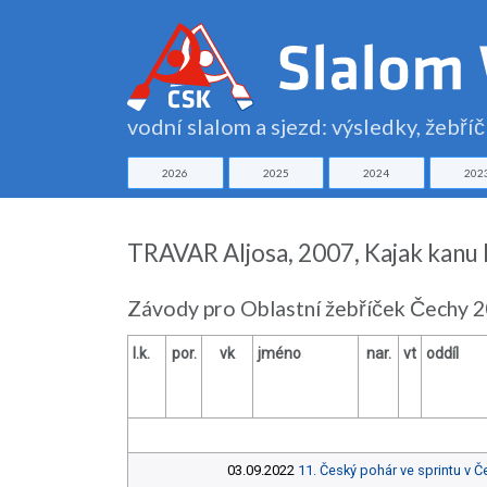
vodní slalom a sjezd: výsledky, žebří
2026
2025
2024
202
TRAVAR Aljosa, 2007, Kajak kanu 
Závody pro Oblastní žebříček Čechy 2
l.k.
por.
vk
jméno
nar.
vt
oddíl
03.09.2022
11. Český pohár ve sprintu 