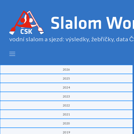
vodní slalom a sjezd: výsledky, žebříčky, data
2026
2025
2024
2023
2022
2021
2020
2019