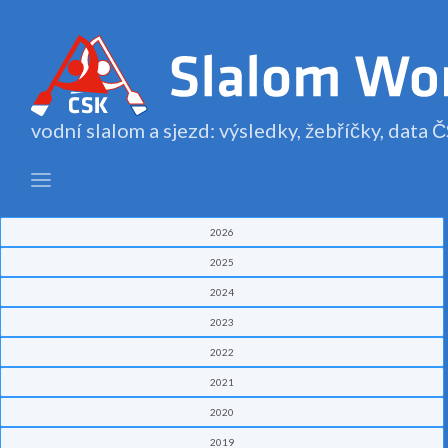
vodní slalom a sjezd: výsledky, žebříčky, data
2026
2025
2024
2023
2022
2021
2020
2019