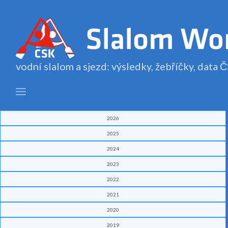
vodní slalom a sjezd: výsledky, žebříčky, data
2026
2025
2024
2023
2022
2021
2020
2019