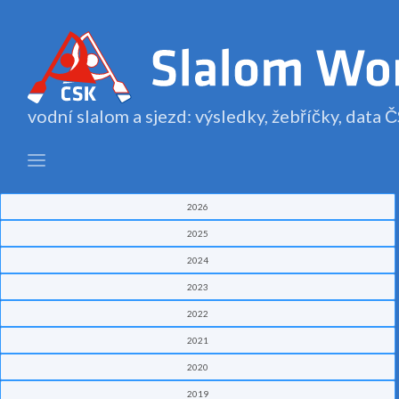
vodní slalom a sjezd: výsledky, žebříčky, data
2026
2025
2024
2023
2022
2021
2020
2019