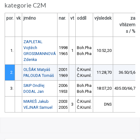
kategorie C2M
por.
vk
jméno
nar.
vt
oddíl
výsledek
za
vítězem
s / %
ZAPLETAL
Vojtěch
1998
Boh.Pha
1.
1
10:52,20
GROSSMANNOVÁ
1965
Boh.Pha
Zdenka
OLŠÁK Matyáš
2001
Č.Kruml.
2.
11:28,70
36.50/5,6
PALOUDA Tomáš
1969
Č.Kruml.
SAIP Ondřej
2006
Boh.Pha
3.
18:07,20
435.00/66,7
DODAL Jan
1953
Boh.Pha
MAREŠ Jakub
2003
Č.Kruml.
3
DNS
VEJNAR Samuel
2005
Č.Kruml.