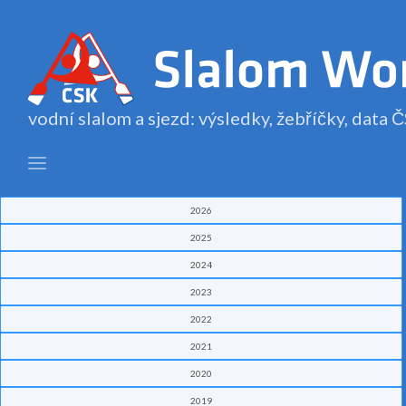
vodní slalom a sjezd: výsledky, žebříčky, data
2026
2025
2024
2023
2022
2021
2020
2019