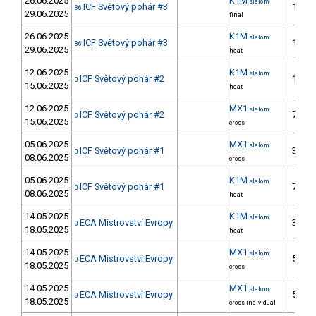
26.06.2025
K1M
slalom
ICF Světový pohár #3
10.
86
29.06.2025
final
26.06.2025
K1M
slalom
ICF Světový pohár #3
10.
86
29.06.2025
heat
12.06.2025
K1M
slalom
ICF Světový pohár #2
16.
0
15.06.2025
heat
12.06.2025
MX1
slalom
ICF Světový pohár #2
74.
0
15.06.2025
cross
05.06.2025
MX1
slalom
ICF Světový pohár #1
38.
0
08.06.2025
cross
05.06.2025
K1M
slalom
ICF Světový pohár #1
72.
0
08.06.2025
heat
14.05.2025
K1M
slalom
ECA Mistrovství Evropy
36.
0
18.05.2025
heat
14.05.2025
MX1
slalom
ECA Mistrovství Evropy
50.
0
18.05.2025
cross
14.05.2025
MX1
slalom
ECA Mistrovství Evropy
50.
0
18.05.2025
cross individual