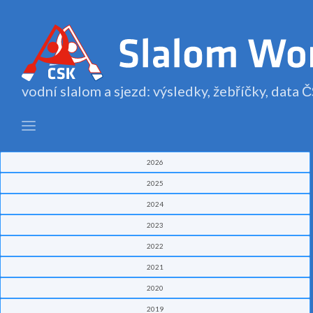
vodní slalom a sjezd: výsledky, žebříčky, data
2026
2025
2024
2023
2022
2021
2020
2019