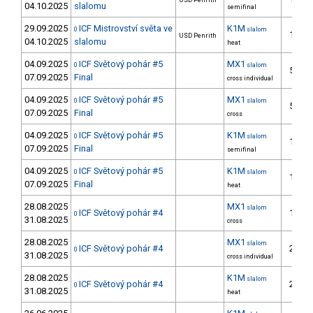
USD Penrith
04.10.2025
slalomu
semifinal
29.09.2025
ICF Mistrovství světa ve
K1M
0
slalom
15.
USD Penrith
04.10.2025
slalomu
heat
04.09.2025
ICF Světový pohár #5
MX1
0
slalom
52.
07.09.2025
Final
cross individual
04.09.2025
ICF Světový pohár #5
MX1
0
slalom
52.
07.09.2025
Final
cross
04.09.2025
ICF Světový pohár #5
K1M
0
slalom
13.
07.09.2025
Final
semifinal
04.09.2025
ICF Světový pohár #5
K1M
0
slalom
13.
07.09.2025
Final
heat
28.08.2025
MX1
slalom
ICF Světový pohár #4
11.
0
31.08.2025
cross
28.08.2025
MX1
slalom
ICF Světový pohár #4
28.
0
31.08.2025
cross individual
28.08.2025
K1M
slalom
ICF Světový pohár #4
27.
0
31.08.2025
heat