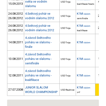
světa ve vodním
42.
USD Troja
15.09.2013
kvalifikace/heats
slalomu
24.08.2012
4.Světový pohár ve
K1M
slalom
20.
USD Troja
26.08.2012
vodním slalomu 2012
semifinále
24.08.2012
4.Světový pohár ve
K1M
slalom
21.
USD Troja
26.08.2012
vodním slalomu 2012
kvalifikace
4.závod Světového
14.08.2011
poháru ve slalomu -
K1M
8.
USD Troja
slalom
finále
4.závod Světového
13.08.2011
poháru ve slalomu -
K1M
10.
USD Troja
slalom
semifinále
4.závod Světového
12.08.2011
poháru ve slalomu -
K1M
13.
USD Troja
slalom
kvalifikace
JUNIOR SLALOM
K1M
slalom
27.07.2008
1.
USD Roudnice
WORLD CHAMPIONSHIP
s+f