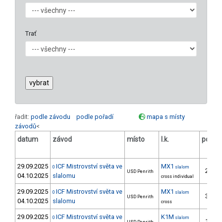
Trať
řadit:
podle závodu
podle pořadí
mapa s místy
závodů
<
datum
závod
místo
l.k.
poř.
v
29.09.2025
ICF Mistrovství světa ve
MX1
0
slalom
28.
USD Penrith
04.10.2025
slalomu
cross individual
29.09.2025
ICF Mistrovství světa ve
MX1
0
slalom
32.
USD Penrith
04.10.2025
slalomu
cross
29.09.2025
ICF Mistrovství světa ve
K1M
0
slalom
15.