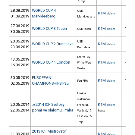
7-Troja
28.08.2019
WORLD CUP 4
USD
K1M
6.
slalom
01.09.2019
Markkleeberg
Markkleeberg
27.06.2019
WORLD CUP 3 Tacen
K1M
16.
USD Tacen
slalom
30.06.2019
20.06.2019
USD
WORLD CUP 2 Bratislava
K1M
5.
slalom
23.06.2019
Bratislava
Lee Valley
13.06.2019
WORLD CUP 1 London
K1M
40.
White Water
slalom
16.06.2019
Centre
30.05.2019
EUROPEAN
K1M
19.
Pau FRA
slalom
02.06.2019
CHAMPIONSHIPS Pau
Umělá
slalomová
20.06.2014
2014 ICF Světový
K1M
70
dráha, ul.
slalom
4.
22.06.2014
pohár ve slalomu, Praha
Vodácká, 171
heats
00 Praha 7 -
Troja
2013 ICF Mistrovství
11.09.2013
K1M
slalom