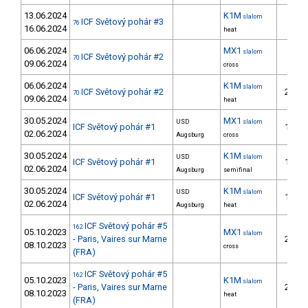
13.06.2024
K1M
slalom
ICF Světový pohár #3
8.
76
16.06.2024
heat
06.06.2024
MX1
slalom
ICF Světový pohár #2
6.
70
09.06.2024
cross
06.06.2024
K1M
slalom
ICF Světový pohár #2
25.
70
09.06.2024
heat
30.05.2024
MX1
USD
slalom
ICF Světový pohár #1
11.
02.06.2024
Augsburg
cross
30.05.2024
K1M
USD
slalom
ICF Světový pohár #1
19.
02.06.2024
Augsburg
semifinal
30.05.2024
K1M
USD
slalom
ICF Světový pohár #1
19.
02.06.2024
Augsburg
heat
ICF Světový pohár #5
162
05.10.2023
MX1
slalom
- Paris, Vaires sur Marne
21.
08.10.2023
cross
(FRA)
ICF Světový pohár #5
162
05.10.2023
K1M
slalom
- Paris, Vaires sur Marne
27.
08.10.2023
heat
(FRA)