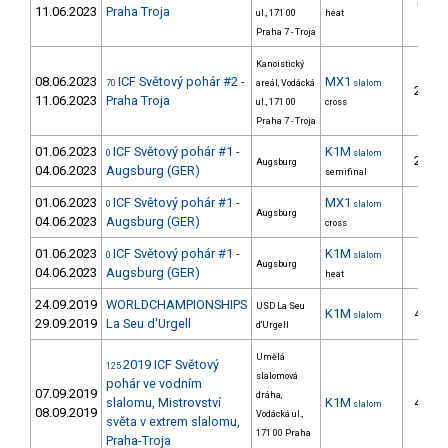
14.
11.06.2023
Praha Troja
ul., 171 00
heat
Praha 7 - Troja
Kanoistický
08.06.2023
ICF Světový pohár #2 -
MX1
70
areál, Vodácká
slalom
22.
11.06.2023
Praha Troja
ul., 171 00
cross
Praha 7 - Troja
01.06.2023
ICF Světový pohár #1 -
K1M
0
slalom
28.
Augsburg
04.06.2023
Augsburg (GER)
semifinal
01.06.2023
ICF Světový pohár #1 -
MX1
0
slalom
7.
Augsburg
04.06.2023
Augsburg (GER)
cross
01.06.2023
ICF Světový pohár #1 -
K1M
0
slalom
9.
Augsburg
04.06.2023
Augsburg (GER)
heat
24.09.2019
WORLDCHAMPIONSHIPS
USD La Seu
K1M
41.
slalom
29.09.2019
La Seu d'Urgell
d'Urgell
Umělá
2019 ICF Světový
125
slalomová
pohár ve vodním
07.09.2019
dráha,
slalomu, Mistrovství
K1M
42.
slalom
08.09.2019
Vodácká ul.,
světa v extrem slalomu,
171 00 Praha
Praha-Troja