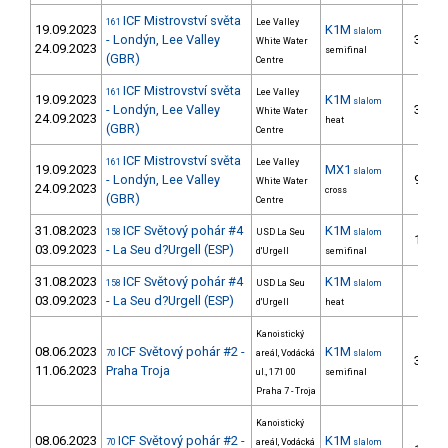
ICF Mistrovství světa
161
Lee Valley
19.09.2023
K1M
slalom
- Londýn, Lee Valley
30.
White Water
24.09.2023
semifinal
(GBR)
Centre
ICF Mistrovství světa
161
Lee Valley
19.09.2023
K1M
slalom
- Londýn, Lee Valley
30.
White Water
24.09.2023
heat
(GBR)
Centre
ICF Mistrovství světa
161
Lee Valley
19.09.2023
MX1
slalom
- Londýn, Lee Valley
97.
White Water
24.09.2023
cross
(GBR)
Centre
31.08.2023
ICF Světový pohár #4
K1M
158
USD La Seu
slalom
16.
03.09.2023
- La Seu d?Urgell (ESP)
d'Urgell
semifinal
31.08.2023
ICF Světový pohár #4
K1M
158
USD La Seu
slalom
4.
03.09.2023
- La Seu d?Urgell (ESP)
d'Urgell
heat
Kanoistický
08.06.2023
ICF Světový pohár #2 -
K1M
70
areál, Vodácká
slalom
34.
11.06.2023
Praha Troja
ul., 171 00
semifinal
Praha 7 - Troja
Kanoistický
08.06.2023
ICF Světový pohár #2 -
K1M
70
areál, Vodácká
slalom