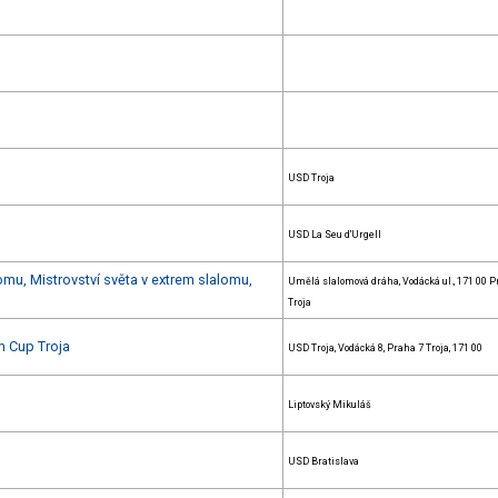
USD Troja
USD La Seu d'Urgell
mu, Mistrovství světa v extrem slalomu,
Umělá slalomová dráha, Vodácká ul., 171 00 P
Troja
m Cup Troja
USD Troja, Vodácká 8, Praha 7 Troja, 171 00
Liptovský Mikuláš
USD Bratislava