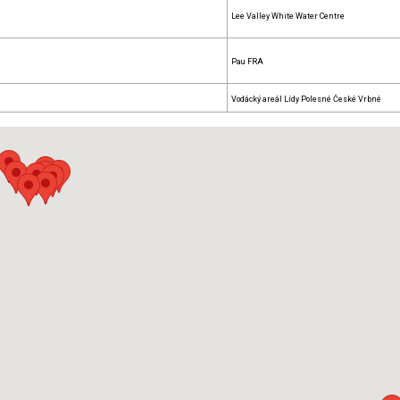
Lee Valley White Water Centre
Pau FRA
Vodácký areál Lídy Polesné České Vrbné