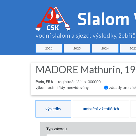
vodní slalom a sjezd: výsledky, žebří
2026
2025
2024
202
MADORE Mathurin, 1
Paris, FRA
registrační číslo: 000000
výkonnostní třídy neevidovány
zásady pro zis
výsledky
umístění v žebříčcích
Typ závodu