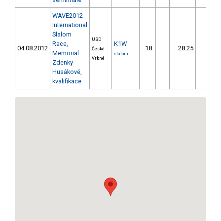
WAVE2012
International
Slalom
USD
Race,
K1W
04.08.2012
18.
28.25
25,3
České
Memorial
slalom
Vrbné
Zdenky
Husákové,
kvalifikace