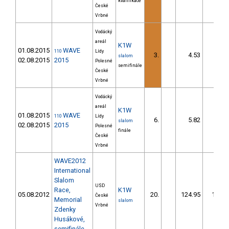
kvalifikace
České
Vrbné
Vodácký
areál
K1W
01.08.2015
WAVE
110
Lídy
3.
4.53
4,6
slalom
02.08.2015
2015
Polesné
semifinále
České
Vrbné
Vodácký
areál
K1W
01.08.2015
WAVE
110
Lídy
6.
5.82
5,7
slalom
02.08.2015
2015
Polesné
finále
České
Vrbné
WAVE2012
International
Slalom
USD
Race,
K1W
05.08.2012
20.
124.95
104,4
České
Memorial
slalom
Vrbné
Zdenky
Husákové,
semifinále