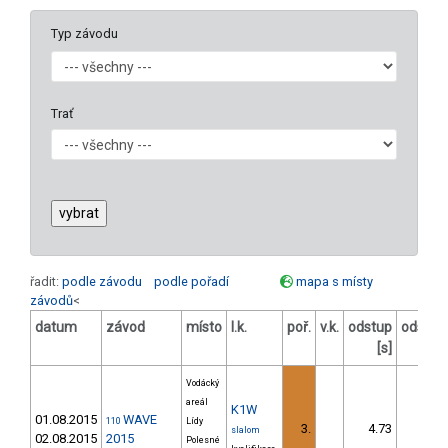
Typ závodu
Trať
řadit:
podle závodu
podle pořadí
mapa s místy
závodů
<
datum
závod
místo
l.k.
poř.
v.k.
odstup
odstup
[s]
[%]
Vodácký
areál
K1W
01.08.2015
WAVE
110
Lídy
3.
4.73
5,4
slalom
02.08.2015
2015
Polesné