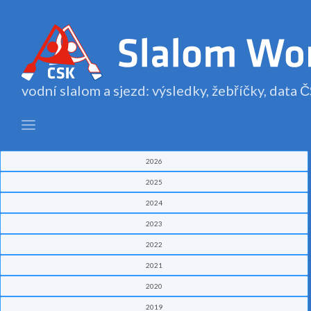
vodní slalom a sjezd: výsledky, žebříčky, data
2026
2025
2024
2023
2022
2021
2020
2019