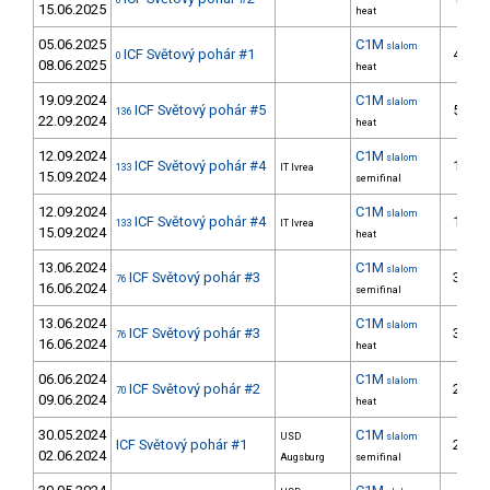
0
15.06.2025
heat
05.06.2025
C1M
slalom
ICF Světový pohár #1
44.
0
08.06.2025
heat
19.09.2024
C1M
slalom
ICF Světový pohár #5
51.
136
22.09.2024
heat
12.09.2024
C1M
slalom
ICF Světový pohár #4
18.
133
IT Ivrea
15.09.2024
semifinal
12.09.2024
C1M
slalom
ICF Světový pohár #4
18.
133
IT Ivrea
15.09.2024
heat
13.06.2024
C1M
slalom
ICF Světový pohár #3
30.
76
16.06.2024
semifinal
13.06.2024
C1M
slalom
ICF Světový pohár #3
30.
76
16.06.2024
heat
06.06.2024
C1M
slalom
ICF Světový pohár #2
29.
70
09.06.2024
heat
30.05.2024
C1M
USD
slalom
ICF Světový pohár #1
26.
02.06.2024
Augsburg
semifinal