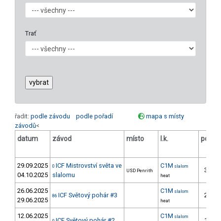
Trať
řadit:
podle závodu
podle pořadí
mapa s místy
závodů
<
datum
závod
místo
l.k.
poř.
v
29.09.2025
ICF Mistrovství světa ve
C1M
0
slalom
36.
USD Penrith
04.10.2025
slalomu
heat
26.06.2025
C1M
slalom
ICF Světový pohár #3
23.
86
29.06.2025
heat
12.06.2025
C1M
slalom
ICF Světový pohár #2
15.