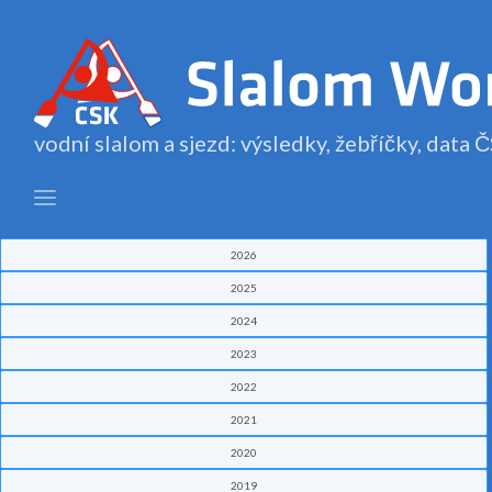
vodní slalom a sjezd: výsledky, žebříčky, data
2026
2025
2024
2023
2022
2021
2020
2019