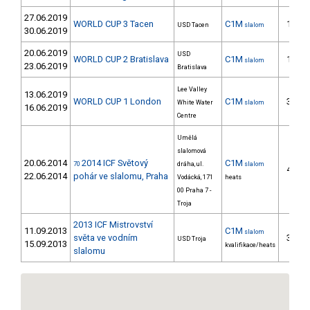
27.06.2019
WORLD CUP 3 Tacen
C1M
14.
USD Tacen
slalom
30.06.2019
20.06.2019
USD
WORLD CUP 2 Bratislava
C1M
18.
slalom
23.06.2019
Bratislava
Lee Valley
13.06.2019
WORLD CUP 1 London
C1M
34.
White Water
slalom
16.06.2019
Centre
Umělá
slalomová
20.06.2014
2014 ICF Světový
C1M
70
dráha, ul.
slalom
40.
22.06.2014
pohár ve slalomu, Praha
Vodácká, 171
heats
00 Praha 7 -
Troja
2013 ICF Mistrovství
11.09.2013
C1M
slalom
světa ve vodním
39.
USD Troja
15.09.2013
kvalifikace/heats
slalomu