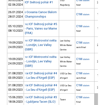
30.05.2024
C1M
USD
slalom
ICF Světový pohár #1
26.
02.06.2024
Augsburg
heat
26.01.2024
Oceania Canoe Slalom
0
C1M
14.
slalom
28.01.2024
Championships
ICF Světový pohár #5
162
05.10.2023
C1M
slalom
- Paris, Vaires sur Marne
18.
08.10.2023
heat
(FRA)
ICF Mistrovství světa
161
Lee Valley
19.09.2023
C1M
slalom
- Londýn, Lee Valley
27.
White Water
24.09.2023
semifinal
(GBR)
Centre
ICF Mistrovství světa
161
Lee Valley
19.09.2023
C1M
slalom
- Londýn, Lee Valley
27.
White Water
24.09.2023
heat
(GBR)
Centre
31.08.2023
ICF Světový pohár #4
C1M
158
USD La Seu
slalom
13.
03.09.2023
- La Seu d?Urgell (ESP)
d'Urgell
semifinal
31.08.2023
ICF Světový pohár #4
C1M
158
USD La Seu
slalom
20.
03.09.2023
- La Seu d?Urgell (ESP)
d'Urgell
heat
15.06.2023
ICF Světový pohár #3
C1M
154
slalom
2.
Tacen
18.06.2023
- Ljubljana Tacen (SLO)
final