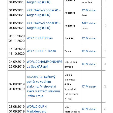
Augsburg
04.06.2023
Augsburg (GER)
semifinal
01.06.2023
ICF Světový pohár #1 -
C1M
0
slalom
5.
Augsburg
04.06.2023
Augsburg (GER)
heat
01.06.2023
ICF Světový pohár #1 -
MX1
0
slalom
57.
Augsburg
04.06.2023
Augsburg (GER)
cross
06.11.2020
WORLD CUP 2 Pau
C1M
8.
Pau FRA
slalom
08.11.2020
16.10.2020
WORLD CUP 1 Tacen
C1M
13.
Tacen
slalom
18.10.2020
24.09.2019
WORLDCHAMPIONSHIPS
USD La Seu
C1M
43.
slalom
29.09.2019
La Seu d'Urgell
d'Urgell
Umělá
2019 ICF Světový
125
slalomová
pohár ve vodním
07.09.2019
dráha,
slalomu, Mistrovství
C1M
32.
slalom
08.09.2019
Vodácká ul.,
světa v extrem slalomu,
171 00 Praha
Praha-Troja
7-Troja
28.08.2019
WORLD CUP 4
USD
C1M
30.
slalom
01.09.2019
Markkleeberg
Markkleeberg