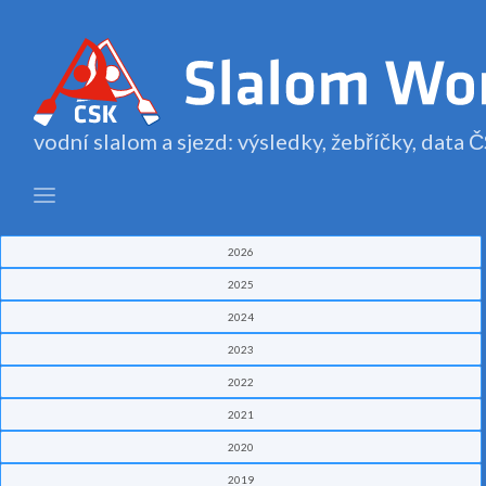
vodní slalom a sjezd: výsledky, žebříčky, data
2026
2025
2024
2023
2022
2021
2020
2019