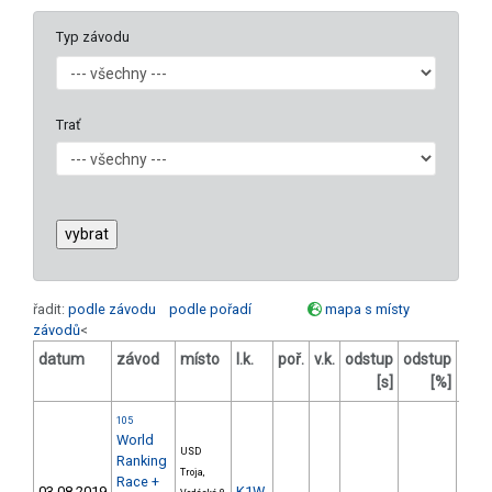
Typ závodu
Trať
řadit:
podle závodu
podle pořadí
mapa s místy
závodů
<
datum
závod
místo
l.k.
poř.
v.k.
odstup
odstup
bod
[s]
[%]
105
World
USD
Ranking
Troja,
Race +
03.08.2019
K1W