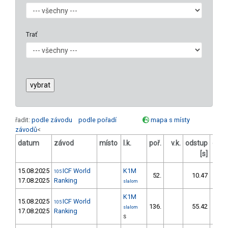
Trať
řadit:
podle závodu
podle pořadí
mapa s místy
závodů
<
datum
závod
místo
l.k.
poř.
v.k.
odstup
odst
[s]
15.08.2025
ICF World
K1M
105
52.
10.47
1
17.08.2025
Ranking
slalom
K1M
15.08.2025
ICF World
105
136.
55.42
12
slalom
17.08.2025
Ranking
S