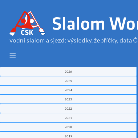
vodní slalom a sjezd: výsledky, žebříčky, data
2026
2025
2024
2023
2022
2021
2020
2019