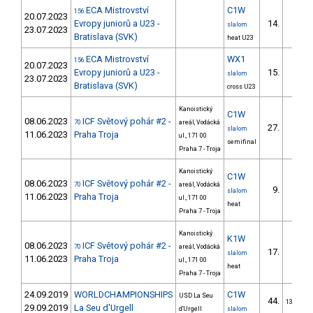
ECA Mistrovství
C1W
156
20.07.2023
Evropy juniorů a U23 -
14.
slalom
23.07.2023
Bratislava (SVK)
heat U23
ECA Mistrovství
WX1
156
20.07.2023
Evropy juniorů a U23 -
15.
slalom
23.07.2023
Bratislava (SVK)
cross U23
Kanoistický
C1W
08.06.2023
ICF Světový pohár #2 -
70
areál, Vodácká
27.
slalom
11.06.2023
Praha Troja
ul., 171 00
semifinal
Praha 7 - Troja
Kanoistický
C1W
08.06.2023
ICF Světový pohár #2 -
70
areál, Vodácká
9.
slalom
11.06.2023
Praha Troja
ul., 171 00
heat
Praha 7 - Troja
Kanoistický
K1W
08.06.2023
ICF Světový pohár #2 -
70
areál, Vodácká
17.
slalom
11.06.2023
Praha Troja
ul., 171 00
heat
Praha 7 - Troja
24.09.2019
WORLDCHAMPIONSHIPS
C1W
USD La Seu
44.
13/U23
29.09.2019
La Seu d'Urgell
d'Urgell
slalom