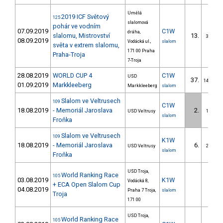
Umělá
2019 ICF Světový
125
slalomová
pohár ve vodním
07.09.2019
C1W
dráha,
slalomu, Mistrovství
13.
3/U23
08.09.2019
Vodácká ul.,
slalom
světa v extrem slalomu,
171 00 Praha
Praha-Troja
7-Troja
28.08.2019
WORLD CUP 4
C1W
USD
37.
14/U23
01.09.2019
Markkleeberg
Markkleeberg
slalom
Slalom ve Veltrusech
109
C1W
18.08.2019
- Memoriál Jaroslava
2.
USD Veltrusy
1/U23
slalom
Froňka
Slalom ve Veltrusech
109
K1W
18.08.2019
- Memoriál Jaroslava
6.
USD Veltrusy
2/U23
slalom
Froňka
USD Troja,
World Ranking Race
105
03.08.2019
K1W
Vodácká 8,
+ ECA Open Slalom Cup
04.08.2019
Praha 7 Troja,
slalom
Troja
171 00
USD Troja,
World Ranking Race
105