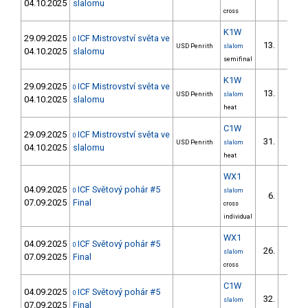
04.10.2025
slalomu
cross
K1W
29.09.2025
ICF Mistrovství světa ve
0
13.
USD Penrith
slalom
04.10.2025
slalomu
semifinal
K1W
29.09.2025
ICF Mistrovství světa ve
0
13.
USD Penrith
slalom
04.10.2025
slalomu
heat
C1W
29.09.2025
ICF Mistrovství světa ve
0
31.
USD Penrith
slalom
04.10.2025
slalomu
heat
WX1
04.09.2025
ICF Světový pohár #5
0
slalom
6.
07.09.2025
Final
cross
individual
WX1
04.09.2025
ICF Světový pohár #5
0
26.
slalom
07.09.2025
Final
cross
C1W
04.09.2025
ICF Světový pohár #5
0
32.
slalom
07.09.2025
Final