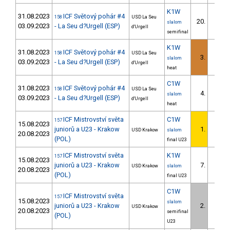
K1W
31.08.2023
ICF Světový pohár #4
158
USD La Seu
20.
slalom
03.09.2023
- La Seu d?Urgell (ESP)
d'Urgell
semifinal
K1W
31.08.2023
ICF Světový pohár #4
158
USD La Seu
3.
slalom
03.09.2023
- La Seu d?Urgell (ESP)
d'Urgell
heat
C1W
31.08.2023
ICF Světový pohár #4
158
USD La Seu
4.
slalom
03.09.2023
- La Seu d?Urgell (ESP)
d'Urgell
heat
ICF Mistrovství světa
C1W
157
15.08.2023
juniorů a U23 - Krakow
1.
USD Krakow
slalom
20.08.2023
(POL)
final U23
ICF Mistrovství světa
K1W
157
15.08.2023
juniorů a U23 - Krakow
7.
USD Krakow
slalom
20.08.2023
(POL)
final U23
C1W
ICF Mistrovství světa
157
15.08.2023
slalom
juniorů a U23 - Krakow
2.
USD Krakow
20.08.2023
semifinal
(POL)
U23