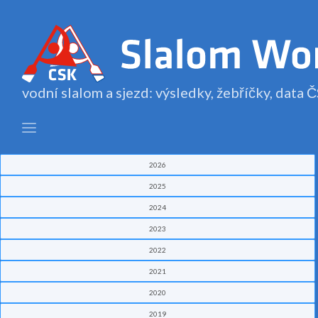
vodní slalom a sjezd: výsledky, žebříčky, data
2026
2025
2024
2023
2022
2021
2020
2019