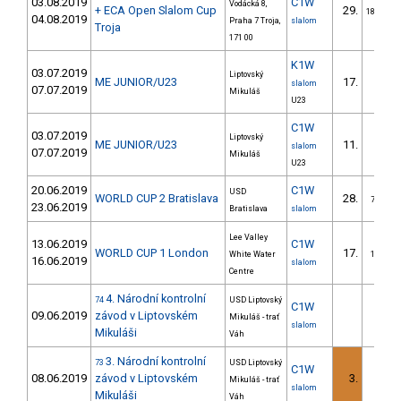
03.08.2019
C1W
Vodácká 8,
+ ECA Open Slalom Cup
29.
18/U23
04.08.2019
Praha 7 Troja,
slalom
Troja
171 00
K1W
03.07.2019
Liptovský
ME JUNIOR/U23
17.
slalom
07.07.2019
Mikuláš
U23
C1W
03.07.2019
Liptovský
ME JUNIOR/U23
11.
slalom
07.07.2019
Mikuláš
U23
20.06.2019
C1W
USD
WORLD CUP 2 Bratislava
28.
7/U23
23.06.2019
Bratislava
slalom
Lee Valley
13.06.2019
C1W
WORLD CUP 1 London
17.
White Water
1/U23
16.06.2019
slalom
Centre
4. Národní kontrolní
74
USD Liptovský
C1W
09.06.2019
závod v Liptovském
Mikuláš - trať
slalom
Mikuláši
Váh
3. Národní kontrolní
73
USD Liptovský
C1W
08.06.2019
závod v Liptovském
3.
Mikuláš - trať
slalom
Mikuláši
Váh