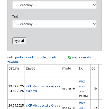
Trať
řadit:
podle závodu
podle pořadí
mapa s místy
závodů
<
datum
závod
místo
l.k.
poř.
v.k.
WX1
29.09.2025
ICF Mistrovství světa ve
0
slalom
16.
USD Penrith
04.10.2025
slalomu
cross
individual
WX1
29.09.2025
ICF Mistrovství světa ve
0
19.
USD Penrith
slalom