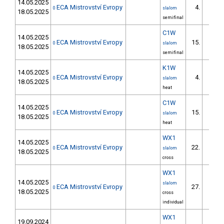
14.05.2025
ECA Mistrovství Evropy
4.
0
slalom
18.05.2025
semifinal
C1W
14.05.2025
ECA Mistrovství Evropy
15.
0
slalom
18.05.2025
semifinal
K1W
14.05.2025
ECA Mistrovství Evropy
4.
0
slalom
18.05.2025
heat
C1W
14.05.2025
ECA Mistrovství Evropy
15.
0
slalom
18.05.2025
heat
WX1
14.05.2025
ECA Mistrovství Evropy
22.
0
slalom
18.05.2025
cross
WX1
14.05.2025
slalom
ECA Mistrovství Evropy
27.
0
18.05.2025
cross
individual
WX1
19.09.2024