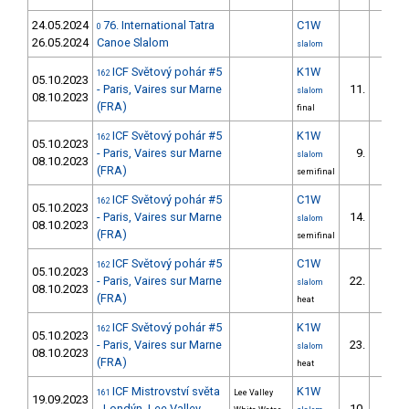
24.05.2024
76. International Tatra
C1W
0
26.05.2024
Canoe Slalom
slalom
ICF Světový pohár #5
K1W
162
05.10.2023
- Paris, Vaires sur Marne
11.
slalom
08.10.2023
(FRA)
final
ICF Světový pohár #5
K1W
162
05.10.2023
- Paris, Vaires sur Marne
9.
slalom
08.10.2023
(FRA)
semifinal
ICF Světový pohár #5
C1W
162
05.10.2023
- Paris, Vaires sur Marne
14.
slalom
08.10.2023
(FRA)
semifinal
ICF Světový pohár #5
C1W
162
05.10.2023
- Paris, Vaires sur Marne
22.
slalom
08.10.2023
(FRA)
heat
ICF Světový pohár #5
K1W
162
05.10.2023
- Paris, Vaires sur Marne
23.
slalom
08.10.2023
(FRA)
heat
ICF Mistrovství světa
K1W
161
Lee Valley
19.09.2023
- Londýn, Lee Valley
10.