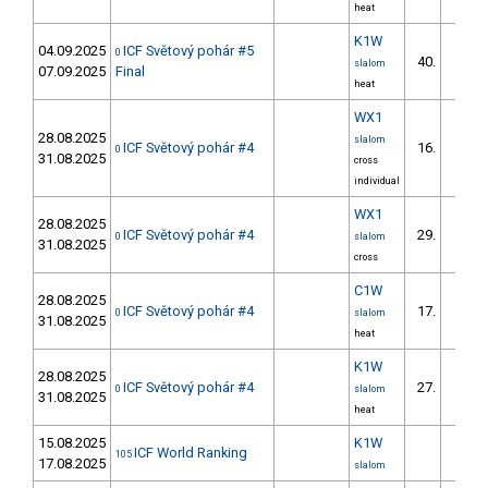
heat
K1W
04.09.2025
ICF Světový pohár #5
0
40.
slalom
07.09.2025
Final
heat
WX1
28.08.2025
slalom
ICF Světový pohár #4
16.
0
31.08.2025
cross
individual
WX1
28.08.2025
ICF Světový pohár #4
29.
0
slalom
31.08.2025
cross
C1W
28.08.2025
ICF Světový pohár #4
17.
0
slalom
31.08.2025
heat
K1W
28.08.2025
ICF Světový pohár #4
27.
0
slalom
31.08.2025
heat
15.08.2025
K1W
ICF World Ranking
105
17.08.2025
slalom