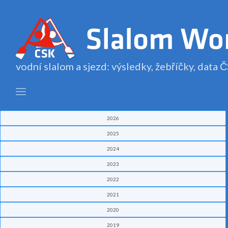
vodní slalom a sjezd: výsledky, žebříčky, data
2026
2025
2024
2023
2022
2021
2020
2019