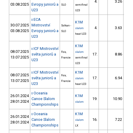
4.
3.26
03.08.2025
Evropy juniorů a
SLO
semifinal
U23
U23
ECA
0
K1M
30.07.2025
Mistrovství
Solkan -
4.
3.63
slalom
03.08.2025
Evropy juniorů a
SLO
heat U23
U23
K1M
ICF Mistrovství
0
08.07.2025
Foix,
slalom
světa juniorů a
17.
8.86
1
13.07.2025
Francie
semifinal
U23
U23
ICF Mistrovství
K1M
0
08.07.2025
Foix,
světa juniorů a
17.
6.94
slalom
13.07.2025
Francie
U23
heat U23
Oceania
0
26.01.2024
K1M
Canoe Slalom
19.
10.90
1
28.01.2024
slalom
Championships
Oceania
K1M
0
26.01.2024
Canoe Slalom
16.
7.22
1
slalom
28.01.2024
Championships
LX