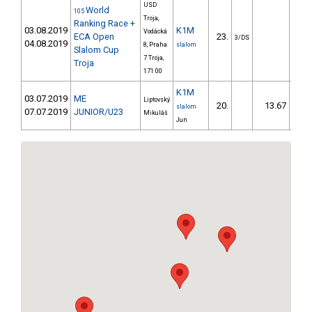
USD
World
105
Troja,
Ranking Race +
03.08.2019
K1M
Vodácká
ECA Open
23.
3/DS
04.08.2019
8, Praha
slalom
Slalom Cup
7 Troja,
Troja
171 00
K1M
03.07.2019
ME
Liptovský
20.
13.67
1
slalom
07.07.2019
JUNIOR/U23
Mikuláš
Jun