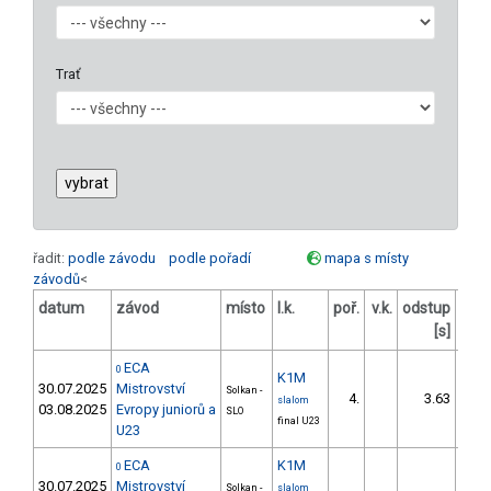
Trať
řadit:
podle závodu
podle pořadí
mapa s místy
závodů
<
datum
závod
místo
l.k.
poř.
v.k.
odstup
ods
[s]
ECA
0
K1M
30.07.2025
Mistrovství
Solkan -
4.
3.63
slalom
03.08.2025
Evropy juniorů a
SLO
final U23
U23
ECA
K1M
0
30.07.2025
Mistrovství
Solkan -
slalom