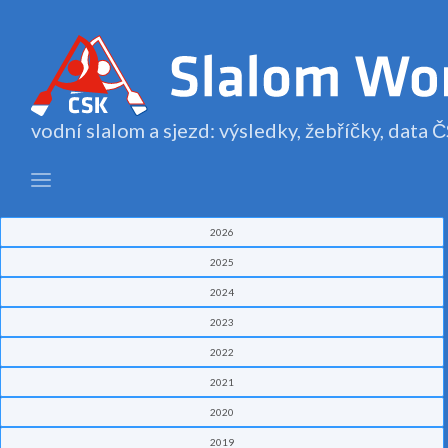
vodní slalom a sjezd: výsledky, žebříčky, data
2026
2025
2024
2023
2022
2021
2020
2019