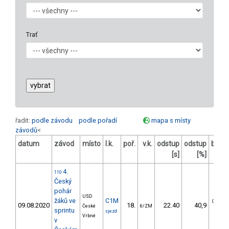
Trať
řadit:
podle závodu
podle pořadí
mapa s místy
závodů
<
datum
závod
místo
l.k.
poř.
v.k.
odstup
odstup
body
[s]
[%]
4.
110
Český
pohár
USD
žáků ve
C1M
OČ/OM
09.08.2020
18.
22.40
40,9
České
6/ZM
sprintu
0/0
sjezd
Vrbné
v