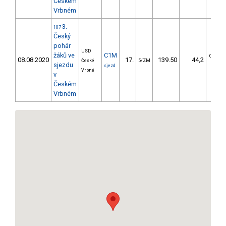
Českém
Vrbném
3.
107
Český
pohár
USD
žáků ve
C1M
OČ/OM
08.08.2020
17.
139.50
44,2
České
5/ZM
sjezdu
0/0
sjezd
Vrbné
v
Českém
Vrbném