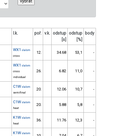
l.k.
poř.
v.k.
odstup
odstup
body
[s]
[%]
WX1
slalom
12.
34.68
53,1
-
cross
WX1
slalom
26.
6.82
11,0
-
cross
individual
C1W
slalom
20.
12.06
10,7
-
semifinal
C1W
slalom
20.
5.88
5,8
-
heat
K1W
slalom
36.
11.76
12,3
-
heat
K1W
slalom
10.
7.04
6,7
-