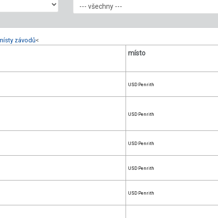
místy závodů
<
místo
USD Penrith
USD Penrith
USD Penrith
USD Penrith
USD Penrith