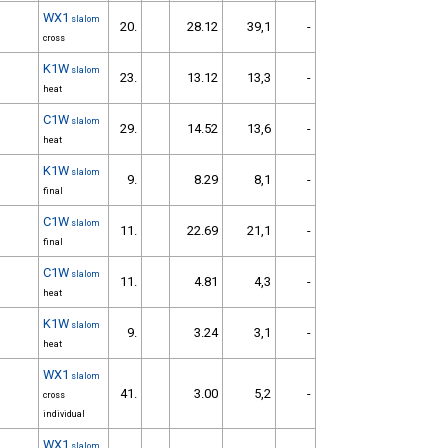
WX1
slalom
20.
28.12
39,1
-
cross
K1W
slalom
23.
13.12
13,3
-
heat
C1W
slalom
29.
14.52
13,6
-
heat
K1W
slalom
9.
8.29
8,1
-
final
C1W
slalom
11.
22.69
21,1
-
final
C1W
slalom
11.
4.81
4,3
-
heat
K1W
slalom
9.
3.24
3,1
-
heat
WX1
slalom
41.
3.00
5,2
-
cross
individual
WX1
slalom