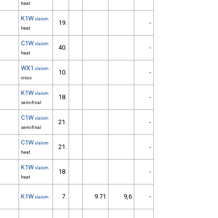
heat
K1W
slalom
19.
-
heat
C1W
slalom
40.
-
heat
WX1
slalom
10.
-
cross
K1W
slalom
18.
-
semifinal
C1W
slalom
21.
-
semifinal
C1W
slalom
21.
-
heat
K1W
slalom
18.
-
heat
K1W
7.
9.71
9,6
-
slalom