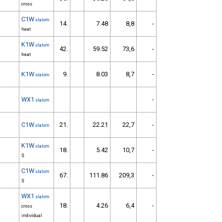
cross
C1W
slalom
14.
7.48
8,8
-
heat
K1W
slalom
42.
59.52
73,6
-
heat
K1W
9.
8.03
8,7
-
slalom
WX1
-
slalom
C1W
21.
22.21
22,7
-
slalom
K1W
slalom
18.
5.42
10,7
-
S
C1W
slalom
67.
111.86
209,3
-
S
WX1
slalom
18.
4.26
6,4
-
cross
individual