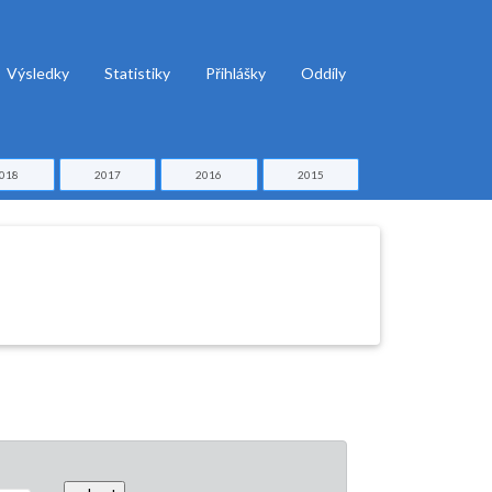
Výsledky
Statistiky
Přihlášky
Oddíly
018
2017
2016
2015