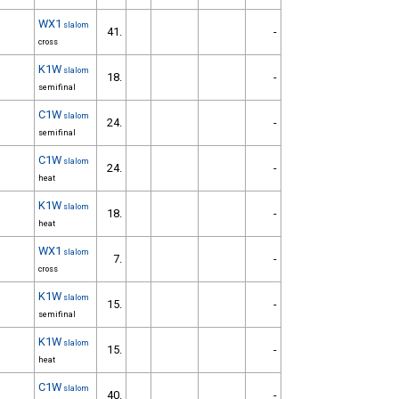
WX1
slalom
41.
-
cross
K1W
slalom
18.
-
semifinal
C1W
slalom
24.
-
semifinal
C1W
slalom
24.
-
heat
K1W
slalom
18.
-
heat
WX1
slalom
7.
-
cross
K1W
slalom
15.
-
semifinal
K1W
slalom
15.
-
heat
C1W
slalom
40.
-