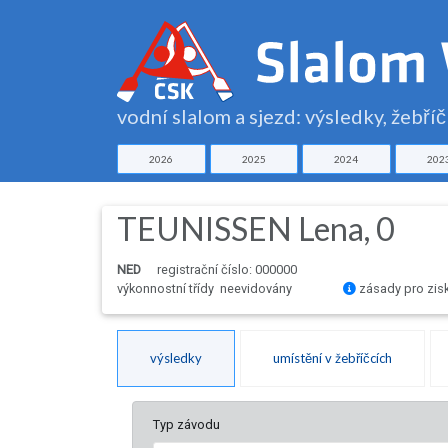
vodní slalom a sjezd: výsledky, žebří
2026
2025
2024
202
TEUNISSEN Lena, 0
NED
registrační číslo: 000000
výkonnostní třídy neevidovány
zásady pro zis
výsledky
umístění v žebříčcích
Typ závodu