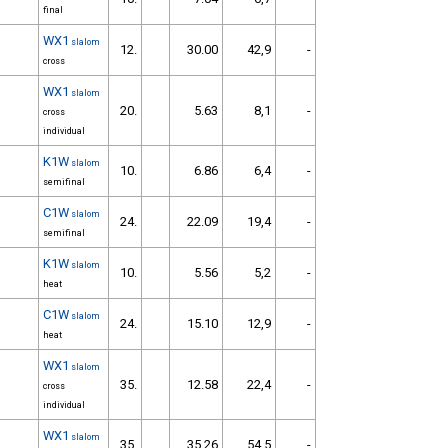
final
WX1
slalom
12.
30.00
42,9
-
cross
WX1
slalom
20.
5.63
8,1
-
cross
individual
K1W
slalom
10.
6.86
6,4
-
semifinal
C1W
slalom
24.
22.09
19,4
-
semifinal
K1W
slalom
10.
5.56
5,2
-
heat
C1W
slalom
24.
15.10
12,9
-
heat
WX1
slalom
35.
12.58
22,4
-
cross
individual
WX1
slalom
35.
35.26
54,5
-