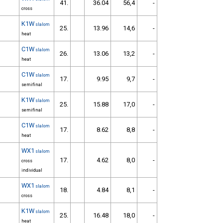
41.
36.04
56,4
-
cross
K1W
slalom
25.
13.96
14,6
-
heat
C1W
slalom
26.
13.06
13,2
-
heat
C1W
slalom
17.
9.95
9,7
-
semifinal
K1W
slalom
25.
15.88
17,0
-
semifinal
C1W
slalom
17.
8.62
8,8
-
heat
WX1
slalom
17.
4.62
8,0
-
cross
individual
WX1
slalom
18.
4.84
8,1
-
cross
K1W
slalom
25.
16.48
18,0
-
heat