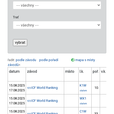
Trať
řadit:
podle závodu
podle pořadí
mapa s místy
závodů
<
datum
závod
místo
l.k.
poř.
v.k.
ods
15.08.2025
K1W
ICF World Ranking
10.
1
105
17.08.2025
slalom
15.08.2025
WX1
ICF World Ranking
105
17.08.2025
slalom
15.08.2025
C1W
ICF World Ranking
33.
3