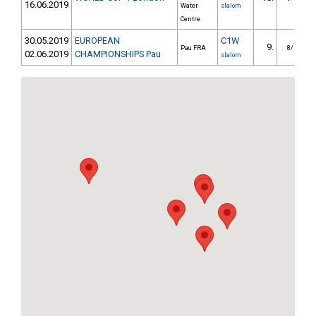
16.06.2019
Water
slalom
Centre
30.05.2019
EUROPEAN
C1W
9.
6
Pau FRA
8/
02.06.2019
CHAMPIONSHIPS Pau
slalom