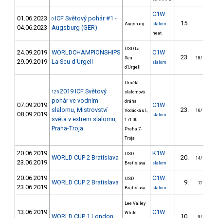
C1W
01.06.2023
ICF Světový pohár #1 -
0
15.
1
Augsburg
slalom
04.06.2023
Augsburg (GER)
heat
USD La
24.09.2019
WORLDCHAMPIONSHIPS
C1W
23.
1
Seu
18/
29.09.2019
La Seu d'Urgell
slalom
d'Urgell
Umělá
2019 ICF Světový
125
slalomová
pohár ve vodním
dráha,
07.09.2019
C1W
slalomu, Mistrovství
23.
1
Vodácká ul.,
16/
08.09.2019
slalom
světa v extrem slalomu,
171 00
Praha-Troja
Praha 7-
Troja
20.06.2019
K1W
USD
WORLD CUP 2 Bratislava
20.
2
14/
23.06.2019
Bratislava
slalom
20.06.2019
C1W
USD
WORLD CUP 2 Bratislava
9.
6
7/
23.06.2019
Bratislava
slalom
Lee Valley
13.06.2019
C1W
White
WORLD CUP 1 London
10.
3
9/