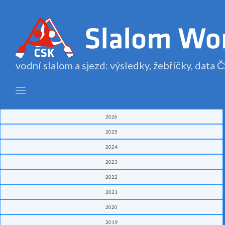
vodní slalom a sjezd: výsledky, žebříčky, data
2026
2025
2024
2023
2022
2021
2020
2019