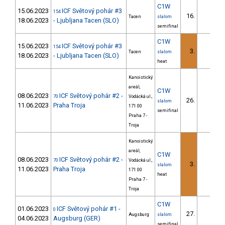
C1W
15.06.2023
ICF Světový pohár #3
154
16.
1
Tacen
slalom
18.06.2023
- Ljubljana Tacen (SLO)
semifinal
C1W
15.06.2023
ICF Světový pohár #3
154
3.
Tacen
slalom
18.06.2023
- Ljubljana Tacen (SLO)
heat
Kanoistický
areál,
C1W
08.06.2023
ICF Světový pohár #2 -
70
Vodácká ul.,
26.
2
slalom
11.06.2023
Praha Troja
171 00
semifinal
Praha 7 -
Troja
Kanoistický
areál,
C1W
08.06.2023
ICF Světový pohár #2 -
70
Vodácká ul.,
3.
slalom
11.06.2023
Praha Troja
171 00
heat
Praha 7 -
Troja
C1W
01.06.2023
ICF Světový pohár #1 -
0
27.
7
Augsburg
slalom
04.06.2023
Augsburg (GER)
semifinal