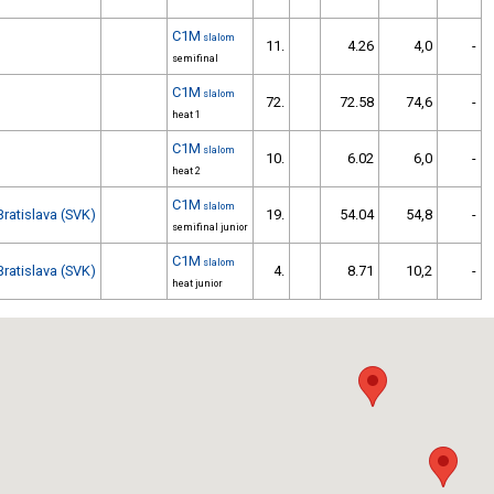
C1M
slalom
11.
4.26
4,0
-
semifinal
C1M
slalom
72.
72.58
74,6
-
heat 1
C1M
slalom
10.
6.02
6,0
-
heat 2
C1M
slalom
Bratislava (SVK)
19.
54.04
54,8
-
semifinal junior
C1M
slalom
Bratislava (SVK)
4.
8.71
10,2
-
heat junior