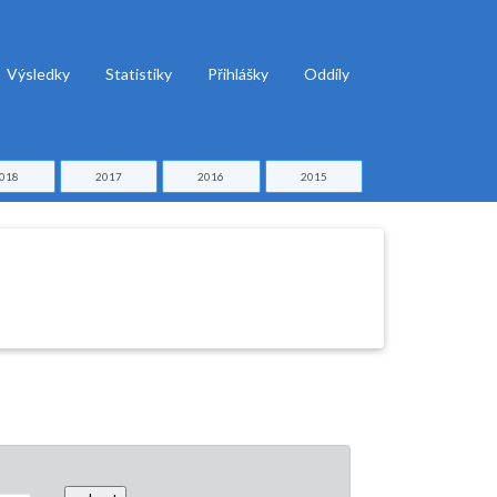
Výsledky
Statistiky
Přihlášky
Oddíly
018
2017
2016
2015