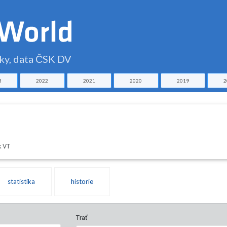
čky, data ČSK DV
3
2022
2021
2020
2019
2
k VT
statistika
historie
Trať