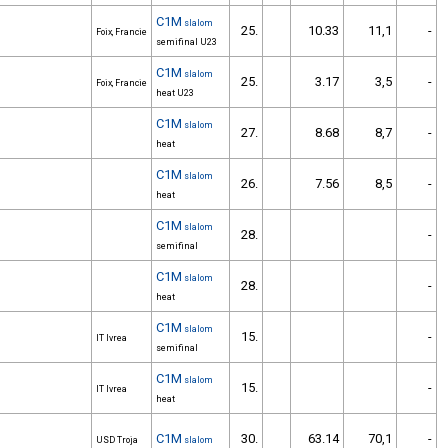
C1M
slalom
25.
10.33
11,1
-
Foix, Francie
semifinal U23
C1M
slalom
25.
3.17
3,5
-
Foix, Francie
heat U23
C1M
slalom
27.
8.68
8,7
-
heat
C1M
slalom
26.
7.56
8,5
-
heat
C1M
slalom
28.
-
semifinal
C1M
slalom
28.
-
heat
C1M
slalom
15.
-
IT Ivrea
semifinal
C1M
slalom
15.
-
IT Ivrea
heat
C1M
30.
63.14
70,1
-
USD Troja
slalom