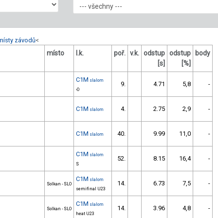
místy závodů
<
místo
l.k.
poř.
v.k.
odstup
odstup
body
[s]
[%]
C1M
slalom
9.
4.71
5,8
-
-O
C1M
4.
2.75
2,9
-
slalom
C1M
40.
9.99
11,0
-
slalom
C1M
slalom
52.
8.15
16,4
-
S
C1M
slalom
14.
6.73
7,5
-
Solkan - SLO
semifinal U23
C1M
slalom
14.
3.96
4,8
-
Solkan - SLO
heat U23