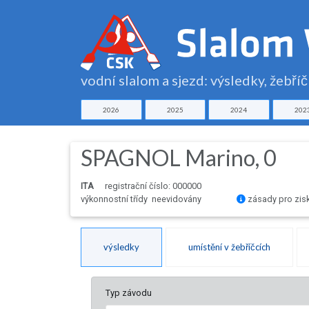
vodní slalom a sjezd: výsledky, žebří
2026
2025
2024
202
SPAGNOL Marino, 0
ITA
registrační číslo: 000000
výkonnostní třídy neevidovány
zásady pro zis
výsledky
umístění v žebříčcích
Typ závodu