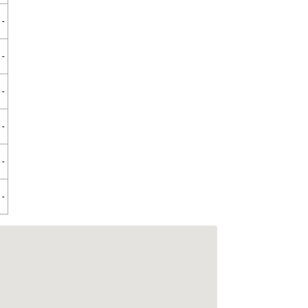
-
-
-
-
-
-