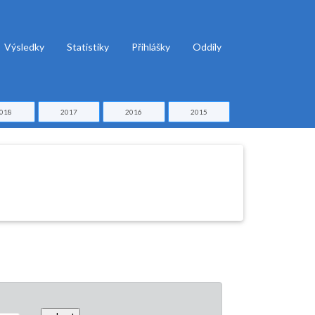
Výsledky
Statistiky
Přihlášky
Oddíly
018
2017
2016
2015