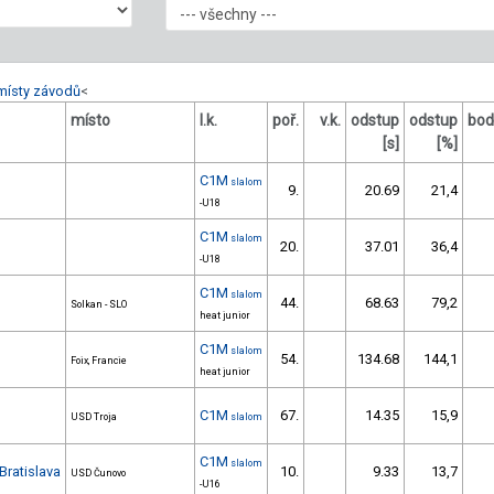
místy závodů
<
místo
l.k.
poř.
v.k.
odstup
odstup
bod
[s]
[%]
C1M
slalom
9.
20.69
21,4
-U18
C1M
slalom
20.
37.01
36,4
-U18
C1M
slalom
44.
68.63
79,2
Solkan - SLO
heat junior
C1M
slalom
54.
134.68
144,1
Foix, Francie
heat junior
C1M
67.
14.35
15,9
USD Troja
slalom
C1M
slalom
Bratislava
10.
9.33
13,7
USD Čunovo
-U16