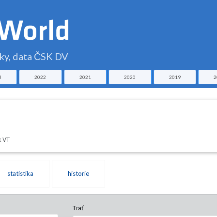
čky, data ČSK DV
3
2022
2021
2020
2019
2
k VT
statistika
historie
Trať