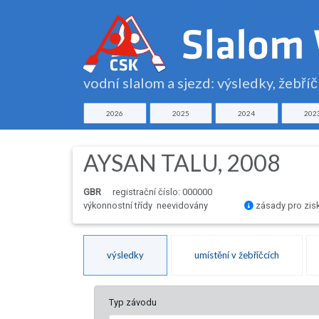
vodní slalom a sjezd: výsledky, žebří
2026
2025
2024
202
AYSAN TALU, 2008
GBR
registrační číslo: 000000
výkonnostní třídy neevidovány
zásady pro zis
výsledky
umístění v žebříčcích
Typ závodu