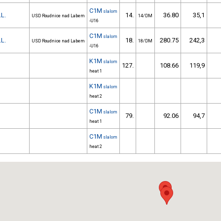
C1M
slalom
.L.
14.
36.80
35,1
USD Roudnice nad Labem
14/DM
-U16
C1M
slalom
.L.
18.
280.75
242,3
USD Roudnice nad Labem
18/DM
-U16
K1M
slalom
127.
108.66
119,9
heat 1
K1M
slalom
heat 2
C1M
slalom
79.
92.06
94,7
heat 1
C1M
slalom
heat 2