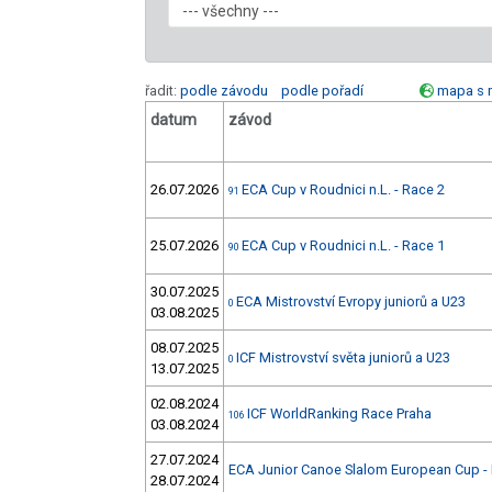
řadit:
podle závodu
podle pořadí
mapa s 
datum
závod
26.07.2026
ECA Cup v Roudnici n.L. - Race 2
91
25.07.2026
ECA Cup v Roudnici n.L. - Race 1
90
30.07.2025
ECA Mistrovství Evropy juniorů a U23
0
03.08.2025
08.07.2025
ICF Mistrovství světa juniorů a U23
0
13.07.2025
02.08.2024
ICF WorldRanking Race Praha
106
03.08.2024
27.07.2024
ECA Junior Canoe Slalom European Cup - 
28.07.2024