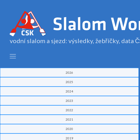
vodní slalom a sjezd: výsledky, žebříčky, data
2026
2025
2024
2023
2022
2021
2020
2019