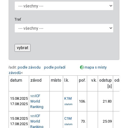
Trať
řadit:
podle závodu
podle pořadí
mapa s místy
závodů
<
datum
závod
místo
l.k.
poř.
v.k.
odstup
odstup
[s]
[%]
ICF
105
15.08.2025
K1M
World
106.
21.83
25,6
17.08.2025
slalom
Ranking
ICF
105
15.08.2025
C1M
World
73.
25.09
27,6
17.08.2025
slalom
Ranking