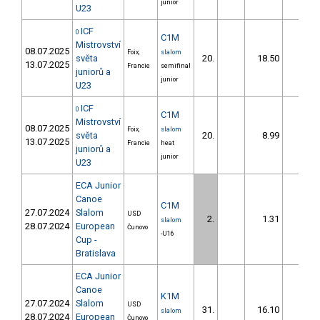
junior
U23
ICF
0
C1M
Mistrovství
08.07.2025
Foix,
slalom
světa
20.
18.50
20,2
13.07.2025
Francie
semifinal
juniorů a
junior
U23
ICF
0
C1M
Mistrovství
08.07.2025
Foix,
slalom
světa
20.
8.99
9,6
13.07.2025
Francie
heat
juniorů a
junior
U23
ECA Junior
Canoe
C1M
27.07.2024
Slalom
USD
2.
1.31
1,9
slalom
28.07.2024
European
Čunovo
-U16
Cup -
Bratislava
ECA Junior
Canoe
K1M
27.07.2024
Slalom
USD
31.
16.10
25,0
slalom
28.07.2024
European
Čunovo