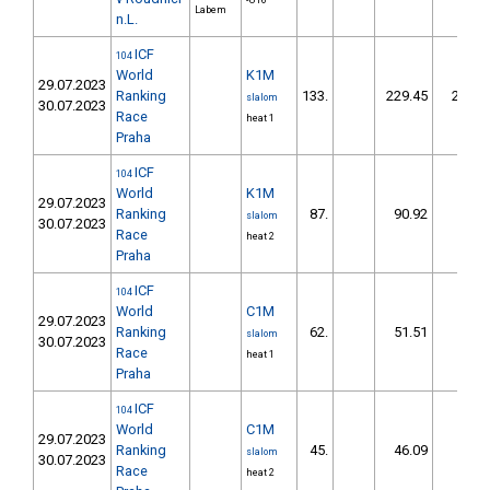
-U16
Labem
n.L.
ICF
104
World
K1M
29.07.2023
Ranking
133.
229.45
253,1
slalom
30.07.2023
Race
heat 1
Praha
ICF
104
World
K1M
29.07.2023
Ranking
87.
90.92
98,1
slalom
30.07.2023
Race
heat 2
Praha
ICF
104
World
C1M
29.07.2023
Ranking
62.
51.51
53,0
slalom
30.07.2023
Race
heat 1
Praha
ICF
104
World
C1M
29.07.2023
Ranking
45.
46.09
45,9
slalom
30.07.2023
Race
heat 2