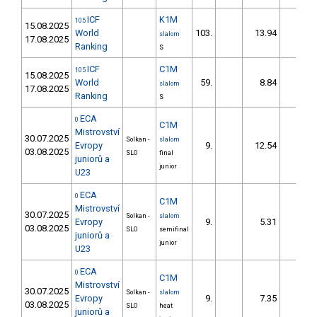
ICF
K1M
105
15.08.2025
World
103.
13.94
30,8
slalom
17.08.2025
Ranking
S
ICF
C1M
105
15.08.2025
World
59.
8.84
17,8
slalom
17.08.2025
Ranking
S
ECA
0
C1M
Mistrovství
30.07.2025
Solkan -
slalom
Evropy
9.
12.54
13,2
03.08.2025
SLO
final
juniorů a
junior
U23
ECA
0
C1M
Mistrovství
30.07.2025
Solkan -
slalom
Evropy
9.
5.31
5,6
03.08.2025
SLO
semifinal
juniorů a
junior
U23
ECA
0
C1M
Mistrovství
30.07.2025
Solkan -
slalom
Evropy
9.
7.35
8,5
03.08.2025
SLO
heat
juniorů a