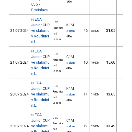
-U16
Cup -
Bratislava
ECA
99
USD
Junior CUP
K1M
Roudnice
21.07.2024
ve slalomu
46.
31.05
32,5
slalom
46/DM
nad
v Roudnici
-U16
Labem
n.L.
ECA
99
USD
Junior CUP
C1M
Roudnice
21.07.2024
ve slalomu
10.
15.60
14,9
slalom
10/DM
nad
v Roudnici
-U16
Labem
n.L.
ECA
98
USD
Junior CUP
K1M
Roudnice
20.07.2024
ve slalomu
11.
13.65
12,9
slalom
11/DM
nad
v Roudnici
-U16
Labem
n.L.
ECA
98
USD
Junior CUP
C1M
Roudnice
20.07.2024
ve slalomu
12.
33.49
28,9
slalom
12/DM
nad
v Roudnici