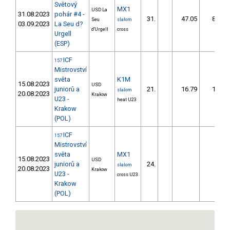
Světový
MX1
USD La
31.08.2023
pohár #4 -
31.
47.05
88,9
Seu
slalom
03.09.2023
La Seu d?
d'Urgell
cross
Urgell
(ESP)
ICF
157
Mistrovství
světa
K1M
15.08.2023
USD
juniorů a
21.
16.79
19,8
slalom
20.08.2023
Krakow
U23 -
heat U23
Krakow
(POL)
ICF
157
Mistrovství
světa
MX1
15.08.2023
USD
juniorů a
24.
slalom
20.08.2023
Krakow
U23 -
cross U23
Krakow
(POL)