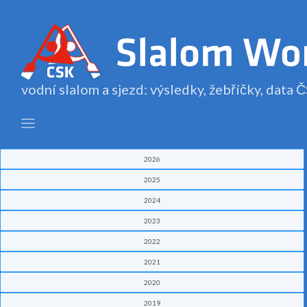
vodní slalom a sjezd: výsledky, žebříčky, data
2026
2025
2024
2023
2022
2021
2020
2019