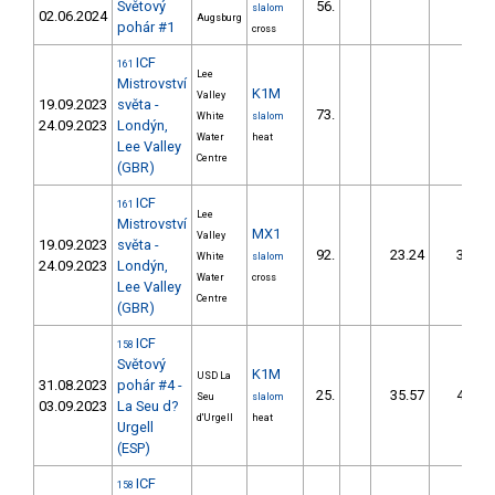
Světový
56.
slalom
02.06.2024
Augsburg
pohár #1
cross
ICF
161
Lee
Mistrovství
K1M
Valley
19.09.2023
světa -
73.
White
slalom
24.09.2023
Londýn,
Water
heat
Lee Valley
Centre
(GBR)
ICF
161
Lee
Mistrovství
MX1
Valley
19.09.2023
světa -
92.
23.24
30,3
White
slalom
24.09.2023
Londýn,
Water
cross
Lee Valley
Centre
(GBR)
ICF
158
Světový
K1M
USD La
31.08.2023
pohár #4 -
25.
35.57
40,2
Seu
slalom
03.09.2023
La Seu d?
d'Urgell
heat
Urgell
(ESP)
ICF
158