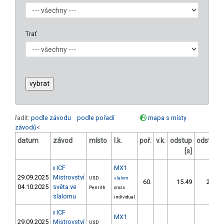
Trať
řadit:
podle závodu
podle pořadí
mapa s místy
závodů
<
datum
závod
místo
l.k.
poř.
v.k.
odstup
odstup
[s]
[%]
ICF
MX1
0
29.09.2025
Mistrovství
USD
slalom
60.
15.49
28,1
04.10.2025
světa ve
Penrith
cross
slalomu
individual
ICF
0
MX1
29.09.2025
Mistrovství
USD