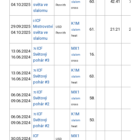
60.
42.41
73,7
slalom
04.10.2025
světa ve
Penrith
cross
slalomu
ICF
0
K1M
29.09.2025
Mistrovství
USD
61.
21.21
24,4
slalom
04.10.2025
světa ve
Penrith
heat
slalomu
ICF
MX1
76
13.06.2024
Světový
16.
slalom
16.06.2024
pohár #3
cross
ICF
K1M
76
13.06.2024
Světový
63.
slalom
16.06.2024
pohár #3
heat
ICF
MX1
70
06.06.2024
Světový
58.
slalom
09.06.2024
pohár #2
cross
ICF
K1M
70
06.06.2024
Světový
50.
slalom
09.06.2024
pohár #2
heat
ICF
MX1
30.05.2024
USD