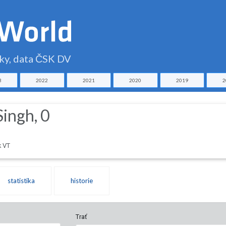
čky, data ČSK DV
3
2022
2021
2020
2019
2
ngh, 0
k VT
statistika
historie
Trať