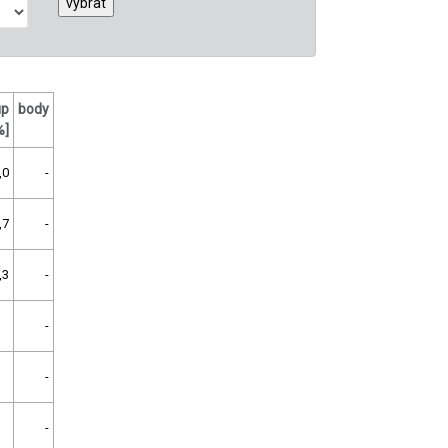
up
body
%]
,0
-
,7
-
,3
-
-
-
-