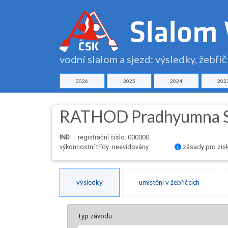
vodní slalom a sjezd: výsledky, žebří
2026
2025
2024
202
RATHOD Pradhyumna Si
IND
registrační číslo: 000000
výkonnostní třídy neevidovány
zásady pro zis
výsledky
umístění v žebříčcích
Typ závodu