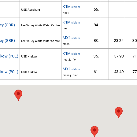
K1M
slalom
66.
USD Augsburg
heat
K1M
slalom
ley (GBR)
84.
Lee Valley White Water Centre
heat
MX1
slalom
ley (GBR)
83.
23.24
30
Lee Valley White Water Centre
cross
K1M
slalom
rakow (POL)
35.
57.98
71
USD Krakow
heat junior
MX1
slalom
rakow (POL)
61.
43.49
77
USD Krakow
cross junior