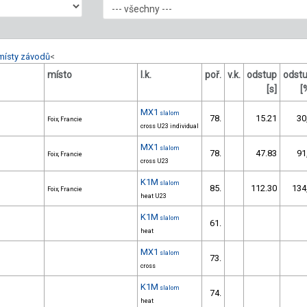
místy závodů
<
místo
l.k.
poř.
v.k.
odstup
odst
[s]
[
MX1
slalom
78.
15.21
30
Foix, Francie
cross U23 individual
MX1
slalom
78.
47.83
91
Foix, Francie
cross U23
K1M
slalom
85.
112.30
134
Foix, Francie
heat U23
K1M
slalom
61.
heat
MX1
slalom
73.
cross
K1M
slalom
74.
heat