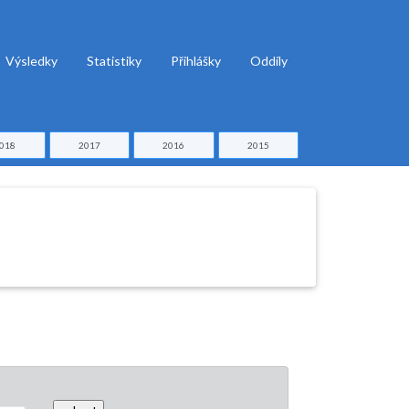
Výsledky
Statistiky
Přihlášky
Oddíly
018
2017
2016
2015