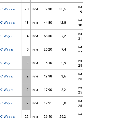
OM
K1W
20.
32.30
38,5
slalom
1/VM
9
OM
K1W
18.
44.80
42,8
slalom
1/VM
10
OM
K1W
4.
56.30
7,2
sjezd
1/VM
31
OM
K1W
5.
26.20
7,4
sjezd
1/VM
27
OM
K1W
2.
6.10
0,9
sjezd
1/VM
25
OM
K1W
2.
12.98
3,6
sjezd
1/VM
25
OM
K1W
2.
17.90
2,2
sjezd
1/VM
25
OM
K1W
2.
17.91
5,0
sjezd
1/VM
25
OM
K1W
22.
26.40
26,2
slalom
1/VM