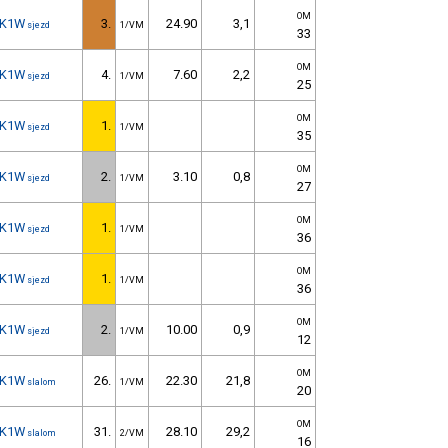
OM
K1W
3.
24.90
3,1
sjezd
1/VM
33
OM
K1W
4.
7.60
2,2
sjezd
1/VM
25
OM
K1W
1.
sjezd
1/VM
35
OM
K1W
2.
3.10
0,8
sjezd
1/VM
27
OM
K1W
1.
sjezd
1/VM
36
OM
K1W
1.
sjezd
1/VM
36
OM
K1W
2.
10.00
0,9
sjezd
1/VM
12
OM
K1W
26.
22.30
21,8
slalom
1/VM
20
OM
K1W
31.
28.10
29,2
slalom
2/VM
16