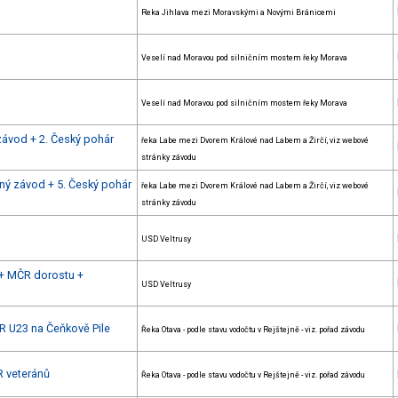
Reka Jihlava mezi Moravskými a Novými Bránicemi
Veselí nad Moravou pod silničním mostem řeky Morava
Veselí nad Moravou pod silničním mostem řeky Morava
závod + 2. Český pohár
řeka Labe mezi Dvorem Králové nad Labem a Žirčí, viz webové
stránky závodu
ný závod + 5. Český pohár
řeka Labe mezi Dvorem Králové nad Labem a Žirčí, viz webové
stránky závodu
USD Veltrusy
h + MČR dorostu +
USD Veltrusy
R U23 na Čeňkově Pile
Řeka Otava - podle stavu vodočtu v Rejštejně - viz. pořad závodu
R veteránů
Řeka Otava - podle stavu vodočtu v Rejštejně - viz. pořad závodu