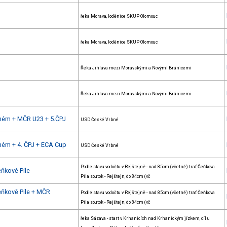
řeka Morava, loděnice SKUP Olomouc
řeka Morava, loděnice SKUP Olomouc
Řeka Jihlava mezi Moravskými a Novými Bránicemi
Řeka Jihlava mezi Moravskými a Novými Bránicemi
bném + MČR U23 + 5.ČPJ
USD České Vrbné
ném + 4. ČPJ + ECA Cup
USD České Vrbné
Podle stavu vodočtu v Rejštejně - nad 85cm (včetně) trať Čeňkova
eňkově Pile
Pila soutok - Rejštejn, do 84cm (vč
eňkově Pile + MČR
Podle stavu vodočtu v Rejštejně - nad 85cm (včetně) trať Čeňkova
Pila soutok - Rejštejn, do 84cm (vč
řeka Sázava - start v Krhanicích nad Krhanickým jízkem, cíl u