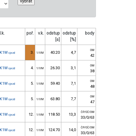
l.k.
poř.
v.k.
odstup
odstup
body
[s]
[%]
OM
K1W
3.
40.20
4,7
sjezd
1/VM
42
OM
K1W
4.
26.30
3,1
sjezd
1/VM
38
OM
K1W
5.
59.40
7,1
sjezd
1/VM
48
OM
K1W
5.
63.80
7,7
sjezd
1/VM
47
ČP/OČ/OM
K1W
12.
118.50
13,3
sjezd
1/VM
33/0/63
ČP/OČ/OM
K1W
12.
124.70
14,0
sjezd
1/VM
33/0/63