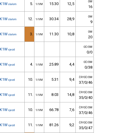
OM
K1W
5.
15.30
12,5
slalom
1/VM
16
OM
K1W
12.
30.34
28,9
slalom
1/VM
9
OM
K1W
3.
11.30
10,8
slalom
1/VM
20
OČ/OM
K1W
sjezd
0/0
OČ/OM
K1W
4.
25.89
4,4
sjezd
1/VM
0/38
ČP/OČ/OM
K1W
10.
5.31
9,4
sjezd
1/VM
37/0/46
ČP/OČ/OM
K1W
11.
8.03
14,8
sjezd
1/VM
35/0/40
ČP/OČ/OM
K1W
10.
66.78
7,6
sjezd
1/VM
37/0/46
ČP/OČ/OM
K1W
11.
81.26
9,2
sjezd
1/VM
35/0/47