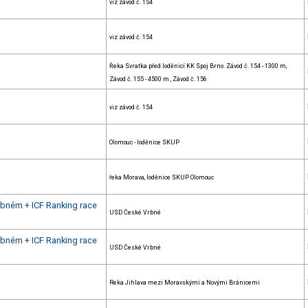
viz závod č. 154
viz závod č. 154
Řeka Svratka před loděnicí KK Spoj Brno. Závod č. 154 - 1300 m,
Závod č. 155 - 4500 m , Závod č. 156
viz závod č. 154
Olomouc - loděnice SKUP
řeka Morava, loděnice SKUP Olomouc
rbném + ICF Ranking race
USD České Vrbné
rbném + ICF Ranking race
USD České Vrbné
Reka Jihlava mezi Moravskými a Novými Bránicemi