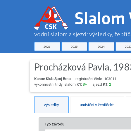
vodní slalom a sjezd: výsledky, žebří
2026
2025
2024
202
Procházková Pavla, 198
Kanoe Klub Spoj Brno
registrační číslo: 103011
výkonnostní třídy
slalom
K1:
3+
sjezd
K1:
2
výsledky
umístění v žebříčcích
Typ závodu