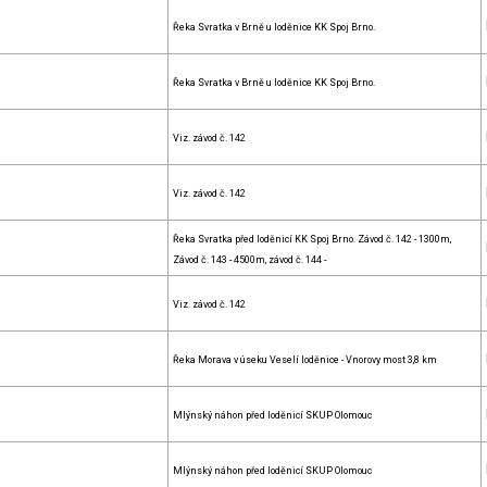
Řeka Svratka v Brně u loděnice KK Spoj Brno.
Řeka Svratka v Brně u loděnice KK Spoj Brno.
Viz. závod č. 142
Viz. závod č. 142
Řeka Svratka před loděnicí KK Spoj Brno. Závod č. 142 - 1300m,
Závod č. 143 - 4500m, závod č. 144 -
Viz. závod č. 142
Řeka Morava v úseku Veselí loděnice - Vnorovy most 3,8 km
Mlýnský náhon před loděnicí SKUP Olomouc
Mlýnský náhon před loděnicí SKUP Olomouc