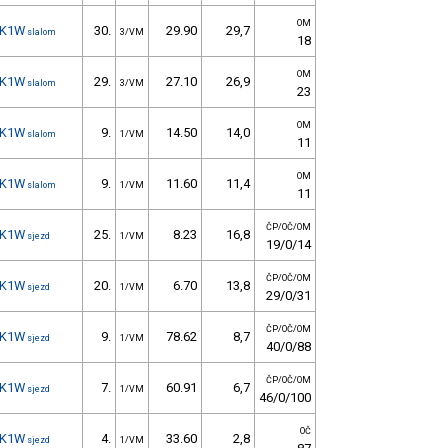
OM
K1W
30.
29.90
29,7
slalom
3/VM
18
OM
K1W
29.
27.10
26,9
slalom
3/VM
23
OM
K1W
9.
14.50
14,0
slalom
1/VM
11
OM
K1W
9.
11.60
11,4
slalom
1/VM
11
ČP/OČ/OM
K1W
25.
8.23
16,8
sjezd
1/VM
19/0/14
ČP/OČ/OM
K1W
20.
6.70
13,8
sjezd
1/VM
29/0/31
ČP/OČ/OM
K1W
9.
78.62
8,7
sjezd
1/VM
40/0/88
ČP/OČ/OM
K1W
7.
60.91
6,7
sjezd
1/VM
46/0/100
OČ
K1W
4.
33.60
2,8
sjezd
1/VM