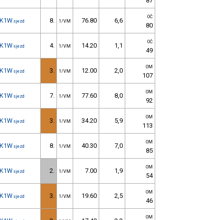
87
OČ
K1W
8.
76.80
6,6
sjezd
1/VM
80
OČ
K1W
4.
14.20
1,1
sjezd
1/VM
49
OM
K1W
3.
12.00
2,0
sjezd
1/VM
107
OM
K1W
7.
77.60
8,0
sjezd
1/VM
92
OM
K1W
3.
34.20
5,9
sjezd
1/VM
113
OM
K1W
8.
40.30
7,0
sjezd
1/VM
85
OM
K1W
2.
7.00
1,9
sjezd
1/VM
54
OM
K1W
3.
19.60
2,5
sjezd
1/VM
46
OM