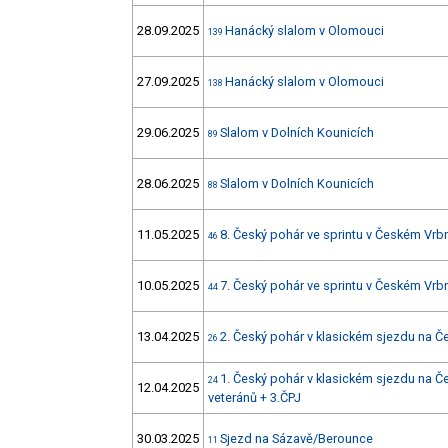
28.09.2025
Hanácký slalom v Olomouci
139
27.09.2025
Hanácký slalom v Olomouci
138
29.06.2025
Slalom v Dolních Kounicích
89
28.06.2025
Slalom v Dolních Kounicích
88
11.05.2025
8. Český pohár ve sprintu v Českém Vr
46
10.05.2025
7. Český pohár ve sprintu v Českém Vrb
44
13.04.2025
2. Český pohár v klasickém sjezdu na Č
26
1. Český pohár v klasickém sjezdu na Č
24
12.04.2025
veteránů + 3.ČPJ
30.03.2025
Sjezd na Sázavě/Berounce
11