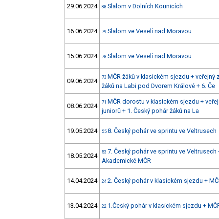
29.06.2024
Slalom v Dolních Kounicích
88
16.06.2024
Slalom ve Veselí nad Moravou
79
15.06.2024
Slalom ve Veselí nad Moravou
78
MČR žáků v klasickém sjezdu + veřejný 
73
09.06.2024
žáků na Labi pod Dvorem Králové + 6. Če
MČR dorostu v klasickém sjezdu + veřej
71
08.06.2024
juniorů + 1. Český pohár žáků na La
19.05.2024
8. Český pohár ve sprintu ve Veltrusech
55
7. Český pohár ve sprintu ve Veltrusec
53
18.05.2024
Akademické MČR
14.04.2024
2. Český pohár v klasickém sjezdu + MČ
24
13.04.2024
1.Český pohár v klasickém sjezdu + MČ
22