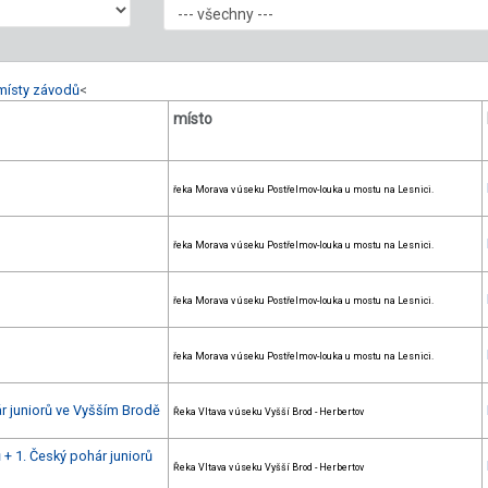
místy závodů
<
místo
řeka Morava v úseku Postřelmov-louka u mostu na Lesnici.
řeka Morava v úseku Postřelmov-louka u mostu na Lesnici.
řeka Morava v úseku Postřelmov-louka u mostu na Lesnici.
řeka Morava v úseku Postřelmov-louka u mostu na Lesnici.
ár juniorů ve Vyšším Brodě
Řeka Vltava v úseku Vyšší Brod - Herbertov
 + 1. Český pohár juniorů
Řeka Vltava v úseku Vyšší Brod - Herbertov