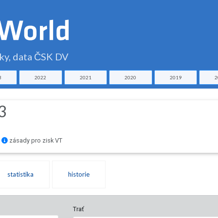
čky, data ČSK DV
3
2022
2021
2020
2019
2
3
zásady pro zisk VT
statistika
historie
Trať