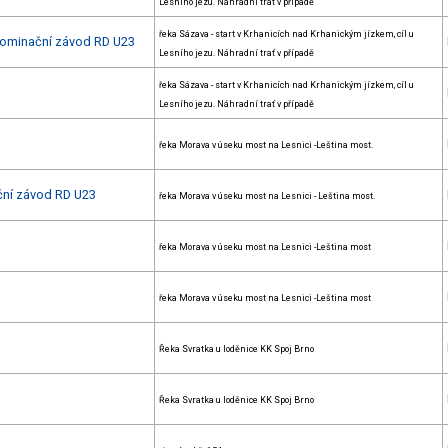
Lesního jezu. Náhradní trať v případě
řeka Sázava - start v Krhanicích nad Krhanickým jízkem, cíl u
nominační závod RD U23
Lesního jezu. Náhradní trať v případě
řeka Sázava - start v Krhanicích nad Krhanickým jízkem, cíl u
Lesního jezu. Náhradní trať v případě
řeka Morava v úseku most na Lesnici -Leština most.
ační závod RD U23
řeka Morava v úseku most na Lesnici - Leština most.
řeka Morava v úseku most na Lesnici -Leština most
řeka Morava v úseku most na Lesnici -Leština most
Řeka Svratka u loděnice KK Spoj Brno
Řeka Svratka u loděnice KK Spoj Brno