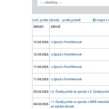
řadit:
podle závodu
podle pořadí
mapa s 
datum
závod
12.04.2026
Sjezd v Postřelmově
15
12.04.2026
Sjezd v Postřelmově
14
11.04.2026
Sjezd v Postřelmově
12
11.04.2026
Sjezd v Postřelmově
13
05.04.2026
2. Český pohár ve sjezdu + 2. Český poh
9
1. Český pohár ve sjezdu + MČR veteránů
7
04.04.2026
ve Vyšším Brodě