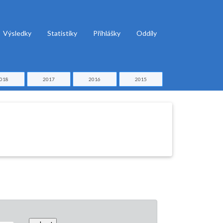
Výsledky
Statistiky
Přihlášky
Oddíly
018
2017
2016
2015