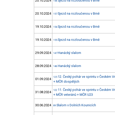
20.10.2024
Sjezd na rozloučenou v Brně
156
20.10.2024
Sjezd na rozloučenou v Brně
157
19.10.2024
Sjezd na rozloučenou v Brně
154
19.10.2024
Sjezd na rozloučenou v Brně
155
29.09.2024
Hanácký slalom
147
28.09.2024
Hanácký slalom
146
12. Český pohár ve sprintu v Českém V
125
01.09.2024
+ MČR dospělých
11. Český pohár ve sprintu v Českém V
122
31.08.2024
+ MČR veteránů + MČR U23
30.06.2024
Slalom v Dolních Kounicích
89