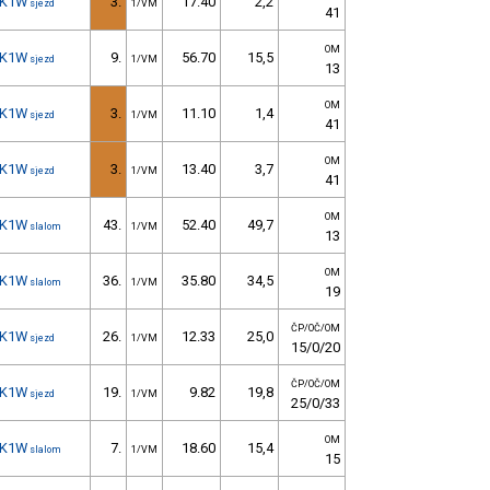
K1W
3.
17.40
2,2
sjezd
1/VM
41
OM
K1W
9.
56.70
15,5
sjezd
1/VM
13
OM
K1W
3.
11.10
1,4
sjezd
1/VM
41
OM
K1W
3.
13.40
3,7
sjezd
1/VM
41
OM
K1W
43.
52.40
49,7
slalom
1/VM
13
OM
K1W
36.
35.80
34,5
slalom
1/VM
19
ČP/OČ/OM
K1W
26.
12.33
25,0
sjezd
1/VM
15/0/20
ČP/OČ/OM
K1W
19.
9.82
19,8
sjezd
1/VM
25/0/33
OM
K1W
7.
18.60
15,4
slalom
1/VM
15