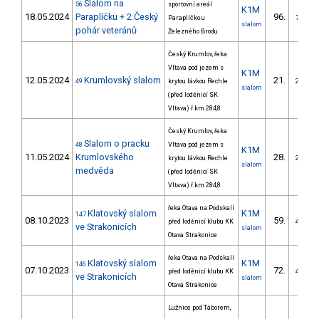
Slalom na
56
sportovní areál
K1M
18.05.2024
Paraplíčku + 2.Český
96.
Paraplíčko u
7/VS
slalom
pohár veteránů
Železného Brodu
Český Krumlov, řeka
Vltava pod jezem s
K1M
12.05.2024
Krumlovský slalom
21.
49
krytou lávkou Rechle
2/VS
slalom
(před loděnicí SK
Vltava) ř.km 284,8
Český Krumlov, řeka
Slalom o pracku
48
Vltava pod jezem s
K1M
11.05.2024
Krumlovského
28.
krytou lávkou Rechle
2/VS
slalom
medvěda
(před loděnicí SK
Vltava) ř.km 284,8
řeka Otava na Podskalí
Klatovský slalom
K1M
147
08.10.2023
59.
před loděnicí klubu KK
4/VS
ve Strakonicích
slalom
Otava Strakonice
řeka Otava na Podskalí
Klatovský slalom
K1M
146
07.10.2023
72.
před loděnicí klubu KK
4/VS
ve Strakonicích
slalom
Otava Strakonice
Lužnice pod Táborem,