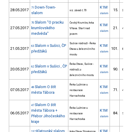
Down-Town-
K1M
71
28.05.2017
15.
viz. závod č.70
3/VS
slalom
slalom
Slalom "O pracku
70
Český Krumlov, řeka
K1M
27.05.2017
krumlovského
21.
Vltava. Start nad
4/VS
slalom
medvěda"
jezem
Sušice nádraží - Řeka
Slalom v Sušici, ČP
K1M
63
21.05.2017
101.
Otava u železničního
8/VS
předžáků
slalom
mostu
Řeka Otava , Sušice -
Slalom v Sušici , ČP
K1M
62
20.05.2017
90.
nádraží, u
6/VS
předžáků
slalom
železničního mostu
Řeka Lužnice u
Slalom O štít
K1M
48
07.05.2017
71.
restaurace
4/VS
města Tábora
slalom
Harrachovka
Slalom O štít
47
Řeka Lužnice u
města Tábora +
K1M
06.05.2017
84.
restaurace
5/VS
Přebor Jihočeského
slalom
Harrachovka
kraje
Klatovský slalom
K1M
137
řeka Otava Strakonice