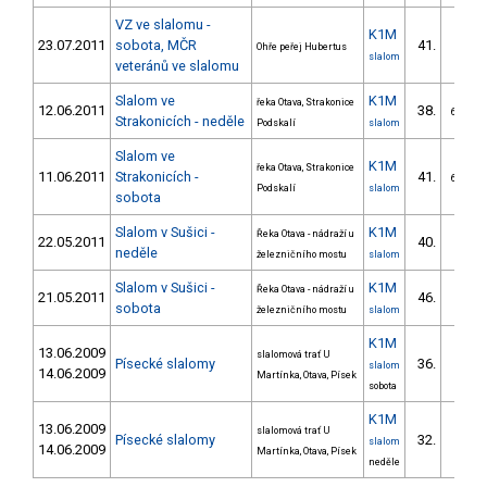
VZ ve slalomu -
K1M
23.07.2011
sobota, MČR
41.
Ohře peřej Hubertus
9/V
slalom
veteránů ve slalomu
Slalom ve
K1M
řeka Otava, Strakonice
12.06.2011
38.
6/VS
Strakonicích - neděle
Podskalí
slalom
Slalom ve
K1M
řeka Otava, Strakonice
11.06.2011
Strakonicích -
41.
6/VS
Podskalí
slalom
sobota
Slalom v Sušici -
K1M
Řeka Otava - nádraží u
22.05.2011
40.
8/V
neděle
železničního mostu
slalom
Slalom v Sušici -
K1M
Řeka Otava - nádraží u
21.05.2011
46.
8/V
sobota
železničního mostu
slalom
K1M
13.06.2009
slalomová trať U
Písecké slalomy
36.
slalom
4/V
14.06.2009
Martínka, Otava, Písek
sobota
K1M
13.06.2009
slalomová trať U
Písecké slalomy
32.
slalom
4/V
14.06.2009
Martínka, Otava, Písek
neděle