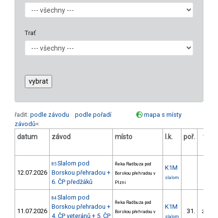
Trať
řadit:
podle závodu
podle pořadí
mapa s místy
závodů
<
datum
závod
místo
l.k.
poř.
v.k.
Slalom pod
85
Řeka Radbuza pod
K1M
12.07.2026
Borskou přehradou +
Borskou přehradou v
slalom
6. ČP předžáků
Plzni
Slalom pod
84
Řeka Radbuza pod
Borskou přehradou +
K1M
11.07.2026
31.
Borskou přehradou v
2/SV
4. ČP veteránů + 5. ČP
slalom