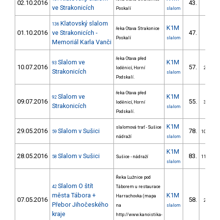
02.10.2016
43.
ve Strakonicích
Poskalí
slalom
Klatovský slalom
136
K1M
řeka Otava Strakonice
01.10.2016
ve Strakonicích -
47.
Poskalí
slalom
Memoriál Karla Vanči
řeka Otava před
Slalom ve
K1M
93
10.07.2016
57.
loděnicí, Horní
2/VS
Strakonicích
slalom
Podskalí.
řeka Otava před
Slalom ve
K1M
92
09.07.2016
55.
loděnicí, Horní
3/VS
Strakonicích
slalom
Podskalí.
K1M
slalomová trať - Sušice
29.05.2016
Slalom v Sušici
78.
59
10/VS
nádraží
slalom
K1M
28.05.2016
Slalom v Sušici
83.
58
Sušice - nádraží
11/VS
slalom
Řeka Lužnice pod
Slalom O štít
42
Táborem u restaurace
města Tábora +
K1M
Harrachovka (mapa
07.05.2016
58.
2/VS
Přebor Jihočeského
na
slalom
kraje
http://www.kanoistika-