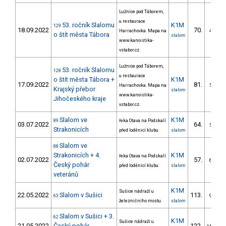
Lužnice pod Táborem,
u restaurace
53. ročník Slalomu
K1M
129
18.09.2022
70.
Harrachovka. Mapa na
4/VS
o štít města Tábora
slalom
www.kanoistika-
vstabor.cz.
Lužnice pod Táborem,
53. ročník Slalomu
128
u restaurace
o štít města Tábora +
K1M
17.09.2022
81.
Harrachovka. Mapa na
5/VS
Krajský přebor
slalom
www.kanoistika-
Jihočeského kraje
vstabor.cz.
Slalom ve
K1M
89
řeka Otava na Podskalí
03.07.2022
64.
5/VS
Strakonicích
před loděnicí klubu
slalom
Slalom ve
88
Strakonicích + 4.
K1M
řeka Otava na Podskalí
02.07.2022
57.
6/VS
Český pohár
před loděnicí klubu
slalom
veteránů
K1M
Sušice nádraží u
22.05.2022
Slalom v Sušici
113.
63
9/VS
železničního mostu.
slalom
Slalom v Sušici + 3.
62
K1M
Sušice nádraží u
21.05.2022
Český pohár
122.