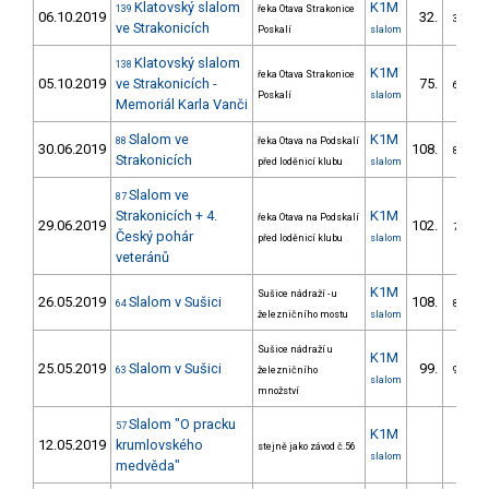
Klatovský slalom
K1M
139
řeka Otava Strakonice
06.10.2019
32.
3/VS
ve Strakonicích
Poskalí
slalom
Klatovský slalom
138
K1M
řeka Otava Strakonice
05.10.2019
ve Strakonicích -
75.
6/VS
Poskalí
slalom
Memoriál Karla Vanči
Slalom ve
K1M
88
řeka Otava na Podskalí
30.06.2019
108.
8/VS
Strakonicích
před loděnicí klubu
slalom
Slalom ve
87
Strakonicích + 4.
K1M
řeka Otava na Podskalí
29.06.2019
102.
7/VS
Český pohár
před loděnicí klubu
slalom
veteránů
K1M
Sušice nádraží - u
26.05.2019
Slalom v Sušici
108.
64
8/VS
železničního mostu
slalom
Sušice nádraží u
K1M
25.05.2019
Slalom v Sušici
99.
63
železničního
9/VS
slalom
množství
Slalom "O pracku
57
K1M
12.05.2019
krumlovského
stejně jako závod č.56
slalom
medvěda"