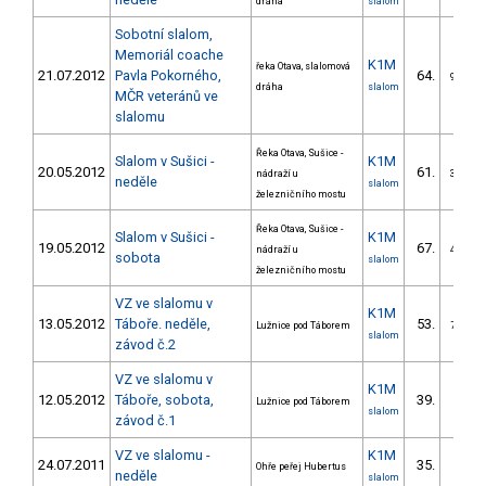
dráha
slalom
Sobotní slalom,
Memoriál coache
K1M
řeka Otava, slalomová
21.07.2012
Pavla Pokorného,
64.
9/VS
dráha
slalom
MČR veteránů ve
slalomu
Řeka Otava, Sušice -
Slalom v Sušici -
K1M
20.05.2012
61.
nádraží u
3/VS
neděle
slalom
železničního mostu
Řeka Otava, Sušice -
Slalom v Sušici -
K1M
19.05.2012
67.
nádraží u
4/VS
sobota
slalom
železničního mostu
VZ ve slalomu v
K1M
13.05.2012
Táboře. neděle,
53.
Lužnice pod Táborem
7/VS
slalom
závod č.2
VZ ve slalomu v
K1M
12.05.2012
Táboře, sobota,
39.
Lužnice pod Táborem
3/
slalom
závod č.1
VZ ve slalomu -
K1M
24.07.2011
35.
Ohře peřej Hubertus
7/V
neděle
slalom