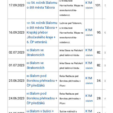
u restaurace
54. ročník Slalomu
K1M
132
17.09.2023
101.
Harrachovka. Mapa na
5/VS
o štít města Tábora
slalom
www.kanoistika-
vstabor.cz.
54. ročník Slalomu
131
Lužnice pod Táborem,
o štít města Tábora +
u restaurace
K1M
16.09.2023
Krajský přebor
95.
Harrachovka. Mapa na
9/VS
slalom
Jihočeského kraje +
www.kanoistika-
6. ČP veteránů
vstabor.cz.
Slalom ve
K1M
90
řeka Otava na Podskalí
02.07.2023
82.
3/VS
Strakonicích
před loděnicí klubu
slalom
Slalom ve
K1M
89
řeka Otava na Podskalí
01.07.2023
82.
3/VS
Strakonicích
před loděnicí klubu
slalom
Slalom pod
86
Řeka Radbuza pod
K1M
25.06.2023
Borskou přehradou +
34.
Borskou přehradou v
3/VS
slalom
ČP předžáků
Plzni
Slalom pod
85
Řeka Radbuza pod
K1M
24.06.2023
Borskou přehradou +
28.
Borskou přehradou v
4/VS
slalom
ČP předžáků
Plzni
Slalom v Sušici +
K1M
64
Sušice nádraží u