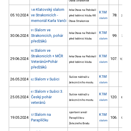
Otava Strakonice
Klatovský slalom
149
řeka Otava na Podskalí
K1M
05.10.2024
ve Strakonicích -
78.
před loděnicí klubu KK
2/VS
slalom
memoriál Karla Vanči
Otava Strakonice
Slalom ve
91
K1M
řeka Otava na Podskalí
30.06.2024
Strakonicích, pohár
99.
7/VS
před loděnicí klubu
slalom
předžáků
Slalom ve
90
Strakonicích + MČR
K1M
řeka Otava na Podskalí
29.06.2024
107.
10/VS
Veteránů+Pohár
před loděnicí klubu
slalom
předžáků
K1M
Sušice nádraží u
26.05.2024
Slalom v Sušici
62
železničního mostu.
slalom
Slalom v Sušici 3.
61
K1M
Sušice nádraží u
25.05.2024
Český pohár
120.
8/VS
železničního mostu.
slalom
veteránů
sportovní areál
Slalom na
K1M
57
19.05.2024
106.
Paraplíčko u
9/VS
Paraplíčku
slalom
Železného Brodu