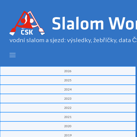
vodní slalom a sjezd: výsledky, žebříčky, data
2026
2025
2024
2023
2022
2021
2020
2019