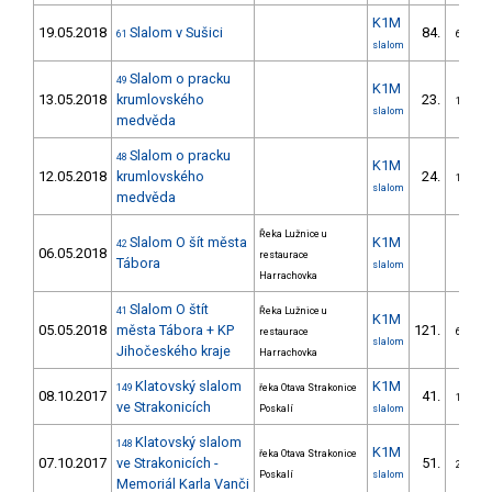
K1M
19.05.2018
Slalom v Sušici
84.
61
6/VS
slalom
Slalom o pracku
49
K1M
13.05.2018
krumlovského
23.
1/VS
slalom
medvěda
Slalom o pracku
48
K1M
12.05.2018
krumlovského
24.
1/VS
slalom
medvěda
Řeka Lužnice u
Slalom O šít města
K1M
42
06.05.2018
restaurace
Tábora
slalom
Harrachovka
Slalom O štít
41
Řeka Lužnice u
K1M
05.05.2018
města Tábora + KP
121.
restaurace
6/VS
slalom
Jihočeského kraje
Harrachovka
Klatovský slalom
K1M
149
řeka Otava Strakonice
08.10.2017
41.
1/VS
ve Strakonicích
Poskalí
slalom
Klatovský slalom
148
K1M
řeka Otava Strakonice
07.10.2017
ve Strakonicích -
51.
2/VS
Poskalí
slalom
Memoriál Karla Vanči