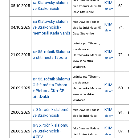
řeka Otava na Podskalí
Klatovský slalom
K1M
142
05.10.2025
62.
před loděnicí klubu KK
ve Strakonicích
slalom
Otava Strakonice
Klatovský slalom
141
řeka Otava na Podskalí
K1M
04.10.2025
ve Strakonicích -
74.
před loděnicí klubu KK
slalom
memoriál Karla Vanči
Otava Strakonice
Lužnice pod Táborem,
u restaurace
55. ročník Slalomu
K1M
135
21.09.2025
72.
Harrachovka. Mapa na
1/SV
o štít města Tábora
slalom
www.kanoistika-
vstabor.cz.
Lužnice pod Táborem,
55. ročník Slalomu
134
u restaurace
O štít města Tábora
K1M
20.09.2025
60.
Harrachovka. Mapa na
1/SV
+ Přebor JČK + ČP
slalom
www.kanoistika-
předžáků
vstabor.cz.
36. ročník slalomů
K1M
91
řeka Otava na Podskalí
29.06.2025
91.
3/SV
ve Strakonicích
před loděnicí klubu
slalom
36. ročník slalomu
90
K1M
řeka Otava na Podskalí
28.06.2025
ve Strakonicích +
87.
3/SV
před loděnicí klubu
slalom
4.ČPV