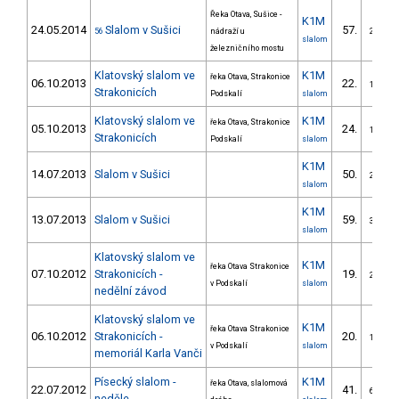
Řeka Otava, Sušice -
K1M
24.05.2014
Slalom v Sušici
57.
56
nádraží u
2/VS
slalom
železničního mostu
Klatovský slalom ve
K1M
řeka Otava, Strakonice
06.10.2013
22.
1/VS
Strakonicích
Podskalí
slalom
Klatovský slalom ve
K1M
řeka Otava, Strakonice
05.10.2013
24.
1/VS
Strakonicích
Podskalí
slalom
K1M
14.07.2013
Slalom v Sušici
50.
2/VS
slalom
K1M
13.07.2013
Slalom v Sušici
59.
3/VS
slalom
Klatovský slalom ve
K1M
řeka Otava Strakonice
07.10.2012
Strakonicích -
19.
2/VS
v Podskalí
slalom
nedělní závod
Klatovský slalom ve
K1M
řeka Otava Strakonice
06.10.2012
Strakonicích -
20.
1/VS
v Podskalí
slalom
memoriál Karla Vanči
Písecký slalom -
K1M
řeka Otava, slalomová
22.07.2012
41.
6/VS
neděle