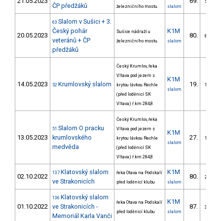
21.05.2023
69.
5/VS
ČP předžáků
železničního mostu.
slalom
Slalom v Sušici + 3.
63
Český pohár
K1M
Sušice nádraží u
20.05.2023
80.
8/VS
veteránů + ČP
železničního mostu.
slalom
předžáků
Český Krumlov, řeka
Vltava pod jezem s
K1M
14.05.2023
Krumlovský slalom
19.
52
krytou lávkou Rechle
1/VS
slalom
(před loděnicí SK
Vltava) ř.km 284,8
Český Krumlov, řeka
Slalom O pracku
51
Vltava pod jezem s
K1M
13.05.2023
krumlovského
27.
krytou lávkou Rechle
1/VS
slalom
medvěda
(před loděnicí SK
Vltava) ř.km 284,8
Klatovský slalom
K1M
137
řeka Otava na Podskalí
02.10.2022
80.
2/VS
ve Strakonicích
před loděnicí klubu
slalom
Klatovský slalom
136
K1M
řeka Otava na Podskalí
01.10.2022
ve Strakonicích -
87.
3/VS
před loděnicí klubu
slalom
Memoriál Karla Vanči