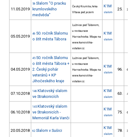
Slalom "O pracku
56
K1M
Český Krumlov, řeka
11.05.2019
krumlovského
25.
2/VS
Vltava pod jezem
slalom
medvěda"
Lužnice pod Táborem,
u restaurace
50. ročník Slalomu
K1M
46
05.05.2019
Harrachovka. Mapa na
o štít města Tábora
slalom
www.kanoistika-
vstabor.cz.
50. ročník Slalomu
45
Lužnice pod Táborem,
o štít města Tábora +
u restaurace
K1M
04.05.2019
2. Český pohár
96.
Harrachovka. Mapa na
6/VS
slalom
veteránů + KP
www.kanoistika-
Jihočeského kraje
vstabor.cz.
Klatovský slalom
K1M
146
07.10.2018
63.
4/VS
ve Strakonicích
slalom
Klatovský slalom
145
K1M
06.10.2018
ve Strakonicích -
75.
6/VS
slalom
Memoriál Karla Vanči
K1M
20.05.2018
Slalom v Sušici
78.
62
3/VS
slalom