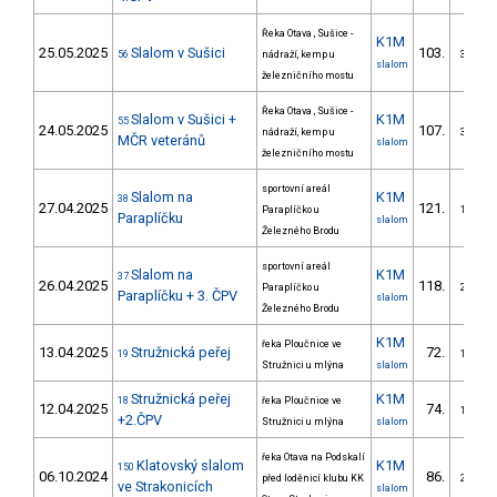
Řeka Otava , Sušice -
K1M
25.05.2025
Slalom v Sušici
103.
56
nádraží, kemp u
3/SV
slalom
železničního mostu
Řeka Otava , Sušice -
Slalom v Sušici +
K1M
55
24.05.2025
107.
nádraží, kemp u
3/SV
MČR veteránů
slalom
železničního mostu
sportovní areál
Slalom na
K1M
38
27.04.2025
121.
Paraplíčko u
1/SV
Paraplíčku
slalom
Železného Brodu
sportovní areál
Slalom na
K1M
37
26.04.2025
118.
Paraplíčko u
2/SV
Paraplíčku + 3. ČPV
slalom
Železného Brodu
K1M
řeka Ploučnice ve
13.04.2025
Stružnická peřej
72.
19
1/SV
Stružnici u mlýna
slalom
Stružnická peřej
K1M
18
řeka Ploučnice ve
12.04.2025
74.
1/SV
+2.ČPV
Stružnici u mlýna
slalom
řeka Otava na Podskalí
Klatovský slalom
K1M
150
06.10.2024
86.
před loděnicí klubu KK
2/VS
ve Strakonicích
slalom