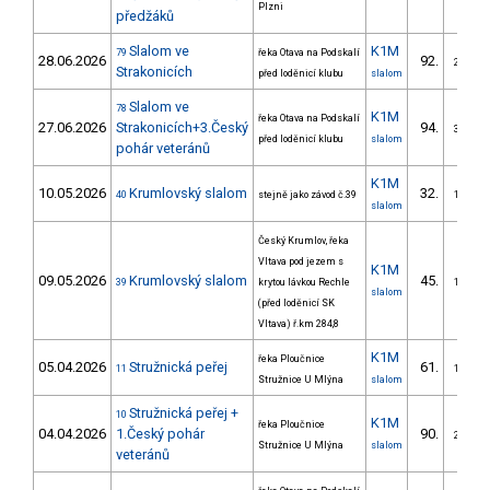
Plzni
předžáků
Slalom ve
K1M
79
řeka Otava na Podskalí
28.06.2026
92.
2/SV
Strakonicích
před loděnicí klubu
slalom
Slalom ve
78
K1M
řeka Otava na Podskalí
27.06.2026
Strakonicích+3.Český
94.
3/SV
před loděnicí klubu
slalom
pohár veteránů
K1M
10.05.2026
Krumlovský slalom
32.
40
stejně jako závod č.39
1/SV
slalom
Český Krumlov, řeka
Vltava pod jezem s
K1M
09.05.2026
Krumlovský slalom
45.
39
krytou lávkou Rechle
1/SV
slalom
(před loděnicí SK
Vltava) ř.km 284,8
K1M
řeka Ploučnice
05.04.2026
Stružnická peřej
61.
11
1/SV
Stružnice U Mlýna
slalom
Stružnická peřej +
10
K1M
řeka Ploučnice
04.04.2026
1.Český pohár
90.
2/SV
Stružnice U Mlýna
slalom
veteránů