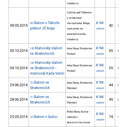
vstabor.cz
Lužnice pod Táborem,
u restaurace
Slalom v Táboře-
K1M
39
Harrachovka. Mapu
09.05.2015
42.
5/VS
přebor JČ kraje
naleznete na
slalom
www.kanoistika-
vstabor.cz.
Klatovský slalom
K1M
142
řeka Otava Strakonice
05.10.2014
30.
1/VS
ve Strakonicích
Poskalí
slalom
Klatovský slalom
141
K1M
řeka Otava Strakonice
04.10.2014
ve Strakonicích -
35.
1/VS
Poskalí
slalom
memoriál Karla Vanči
Slalom ve
K1M
72
řeka Otava, Strakonice
29.06.2014
44.
3/VS
Strakonicích
Podskalí
slalom
Slalom ve
K1M
71
řeka Otava, Strakonice
28.06.2014
45.
2/VS
Strakonicích
Podskalí
slalom
Řeka Otava, Sušice -
K1M
25.05.2014
Slalom v Sušici
74.
57
nádraží u
5/VS
slalom
železničního mostu