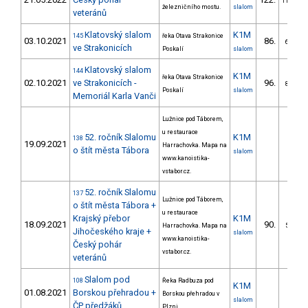
11/VS
železničního mostu.
slalom
veteránů
Klatovský slalom
K1M
145
řeka Otava Strakonice
03.10.2021
86.
6/VS
ve Strakonicích
Poskalí
slalom
Klatovský slalom
144
K1M
řeka Otava Strakonice
02.10.2021
ve Strakonicích -
96.
8/VS
Poskalí
slalom
Memoriál Karla Vanči
Lužnice pod Táborem,
u restaurace
52. ročník Slalomu
K1M
138
19.09.2021
Harrachovka. Mapa na
o štít města Tábora
slalom
www.kanoistika-
vstabor.cz.
52. ročník Slalomu
137
Lužnice pod Táborem,
o štít města Tábora +
u restaurace
Krajský přebor
K1M
18.09.2021
90.
Harrachovka. Mapa na
5/VS
Jihočeského kraje +
slalom
www.kanoistika-
Český pohár
vstabor.cz.
veteránů
Slalom pod
108
Řeka Radbuza pod
K1M
01.08.2021
Borskou přehradou +
Borskou přehradou v
slalom
ČP předžáků
Plzni