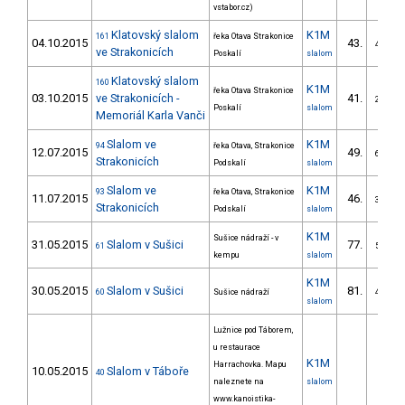
vstabor.cz)
Klatovský slalom
K1M
161
řeka Otava Strakonice
04.10.2015
43.
4/VS
ve Strakonicích
Poskalí
slalom
Klatovský slalom
160
K1M
řeka Otava Strakonice
03.10.2015
ve Strakonicích -
41.
2/VS
Poskalí
slalom
Memoriál Karla Vanči
Slalom ve
K1M
94
řeka Otava, Strakonice
12.07.2015
49.
6/VS
Strakonicích
Podskalí
slalom
Slalom ve
K1M
93
řeka Otava, Strakonice
11.07.2015
46.
3/VS
Strakonicích
Podskalí
slalom
K1M
Sušice nádraží - v
31.05.2015
Slalom v Sušici
77.
61
5/VS
kempu
slalom
K1M
30.05.2015
Slalom v Sušici
81.
60
Sušice nádraží
4/VS
slalom
Lužnice pod Táborem,
u restaurace
K1M
Harrachovka. Mapu
10.05.2015
Slalom v Táboře
40
naleznete na
slalom
www.kanoistika-