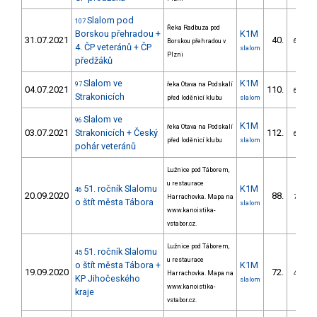
Slalom pod
107
Řeka Radbuza pod
Borskou přehradou +
K1M
31.07.2021
40.
Borskou přehradou v
6/VS
4. ČP veteránů + ČP
slalom
Plzni
předžáků
Slalom ve
K1M
97
řeka Otava na Podskalí
04.07.2021
110.
6/VS
Strakonicích
před loděnicí klubu
slalom
Slalom ve
96
K1M
řeka Otava na Podskalí
03.07.2021
Strakonicích + Český
112.
6/VS
před loděnicí klubu
slalom
pohár veteránů
Lužnice pod Táborem,
u restaurace
51. ročník Slalomu
K1M
46
20.09.2020
88.
Harrachovka. Mapa na
7/VS
o štít města Tábora
slalom
www.kanoistika-
vstabor.cz.
Lužnice pod Táborem,
51. ročník Slalomu
45
u restaurace
o štít města Tábora +
K1M
19.09.2020
72.
Harrachovka. Mapa na
4/VS
KP Jihočeského
slalom
www.kanoistika-
kraje
vstabor.cz.