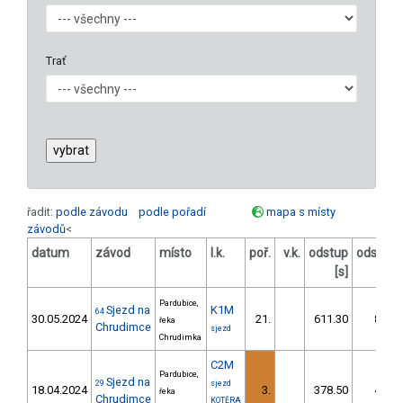
Trať
řadit:
podle závodu
podle pořadí
mapa s místy
závodů
<
datum
závod
místo
l.k.
poř.
v.k.
odstup
odstup
[s]
[%]
Pardubice,
Sjezd na
K1M
64
30.05.2024
21.
611.30
81,0
řeka
Chrudimce
sjezd
Chrudimka
C2M
Pardubice,
Sjezd na
29
sjezd
18.04.2024
3.
378.50
45,2
řeka
Chrudimce
KOTĚRA