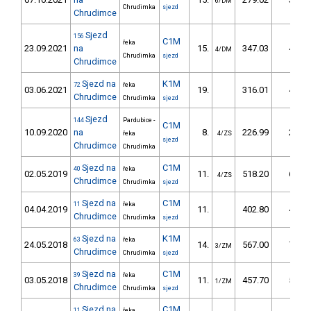
6/DM
Chrudimka
sjezd
Chrudimce
Sjezd
156
C1M
řeka
23.09.2021
na
15.
347.03
41,0
4/DM
Chrudimka
sjezd
Chrudimce
Sjezd na
K1M
72
řeka
03.06.2021
19.
316.01
40,0
Chrudimce
Chrudimka
sjezd
Sjezd
144
Pardubice -
C1M
10.09.2020
na
8.
226.99
26,0
řeka
4/ZS
sjezd
Chrudimce
Chrudimka
Sjezd na
C1M
40
řeka
02.05.2019
11.
518.20
60,9
4/ZS
Chrudimce
Chrudimka
sjezd
Sjezd na
C1M
11
řeka
04.04.2019
11.
402.80
49,8
Chrudimce
Chrudimka
sjezd
Sjezd na
K1M
63
řeka
24.05.2018
14.
567.00
77,9
3/ZM
Chrudimce
Chrudimka
sjezd
Sjezd na
C1M
39
řeka
03.05.2018
11.
457.70
52,1
1/ZM
Chrudimce
Chrudimka
sjezd
Sjezd na
C1M
11
řeka