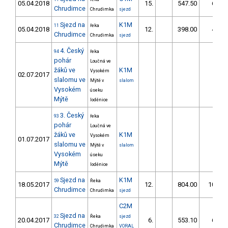
05.04.2018
15.
547.50
67,1
Chrudimce
Chrudimka
sjezd
Sjezd na
K1M
11
řeka
05.04.2018
12.
398.00
49,5
Chrudimce
Chrudimka
sjezd
4. Český
94
řeka
pohár
Loučná ve
žáků ve
K1M
Vysokém
02.07.2017
slalomu ve
Mýtě v
slalom
Vysokém
úseku
Mýtě
loděnice
3. Český
93
řeka
pohár
Loučná ve
žáků ve
K1M
Vysokém
01.07.2017
slalomu ve
Mýtě v
slalom
Vysokém
úseku
Mýtě
loděnice
Sjezd na
K1M
59
Řeka
18.05.2017
12.
804.00
106,1
Chrudimce
Chrudimka
sjezd
C2M
Sjezd na
32
Řeka
sjezd
20.04.2017
6.
553.10
65,6
Chrudimce
Chrudimka
VORAL