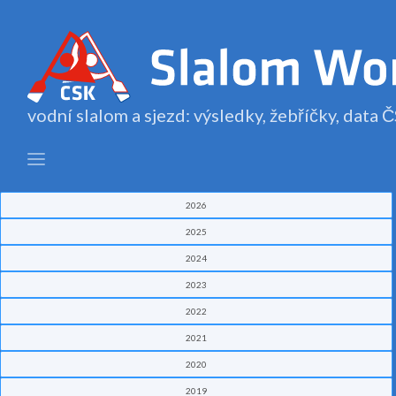
vodní slalom a sjezd: výsledky, žebříčky, data
2026
2025
2024
2023
2022
2021
2020
2019