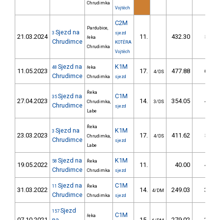
Chrudimka
Vojtěch
C2M
Pardubice,
Sjezd na
3
sjezd
21.03.2024
11.
432.30
50,8
řeka
Chrudimce
KOTĚRA
Chrudimka
Vojtěch
Sjezd na
K1M
48
řeka
11.05.2023
17.
477.88
63,0
4/DS
Chrudimce
Chrudimka
sjezd
Řeka
Sjezd na
C1M
35
27.04.2023
14.
354.05
43,2
Chrudimka,
3/DS
Chrudimce
sjezd
Labe
Řeka
Sjezd na
K1M
3
23.03.2023
17.
411.62
52,6
Chrudimka,
4/DS
Chrudimce
sjezd
Labe
Sjezd na
K1M
58
Řeka
19.05.2022
11.
40.00
49,4
Chrudimce
Chrudimka
sjezd
Sjezd na
C1M
11
Řeka
31.03.2022
14.
249.03
30,5
4/DM
Chrudimce
Chrudimka
sjezd
Sjezd
157
C1M
řeka
07.10.2021
na
15.
279.02
30,6