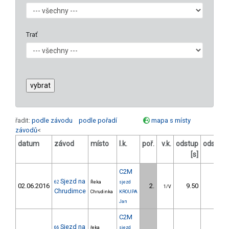
Trať
řadit:
podle závodu
podle pořadí
mapa s místy
závodů
<
datum
závod
místo
l.k.
poř.
v.k.
odstup
odstup
[s]
[%]
C2M
Sjezd na
62
Řeka
sjezd
02.06.2016
2.
9.50
9,5
1/V
Chrudimce
Chrudinka
KROUPA
Jan
C2M
Sjezd na
66
řeka
sjezd