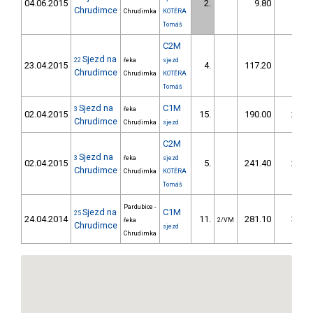
04.06.2015
2.
9.80
13,0
Chrudimce
Chrudimka
KOTĚRA
Tomáš
C2M
Sjezd na
22
řeka
sjezd
23.04.2015
4.
117.20
14,6
Chrudimce
Chrudimka
KOTĚRA
Tomáš
Sjezd na
C1M
3
řeka
02.04.2015
15.
190.00
23,1
Chrudimce
Chrudimka
sjezd
C2M
Sjezd na
3
řeka
sjezd
02.04.2015
5.
241.40
28,4
Chrudimce
Chrudimka
KOTĚRA
Tomáš
Pardubice -
Sjezd na
C1M
25
24.04.2014
11.
281.10
35,9
řeka
2/VM
Chrudimce
sjezd
Chrudimka