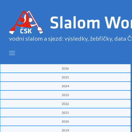
vodní slalom a sjezd: výsledky, žebříčky, data
2026
2025
2024
2023
2022
2021
2020
2019