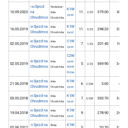
Sjezd
144
Pardubice -
K1W
10.09.2020
na
11.
379.00
43,0
řeka
2/ZS
sjezd
Chrudimce
Chrudimka
Sjezd na
K1W
59
řeka
16.05.2019
11.
298.20
33,0
3/ZS
Chrudimce
Chrudimka
sjezd
Sjezd na
C1W
40
řeka
02.05.2019
7.
201.40
18,8
1/ZS
Chrudimce
Chrudimka
sjezd
C2W
Sjezd na
40
řeka
sjezd
02.05.2019
5.
369.90
34,8
2/ZS
Chrudimce
Chrudimka
NOVÁ
Eliška
Sjezd na
K1W
83
řeka
21.06.2018
6.
5.60
4,6
2/ZM
Chrudimce
Chrudimka
sjezd
Sjezd na
K1W
39
řeka
03.05.2018
7.
330.70
34,1
3/ZM
Chrudimce
Chrudimka
sjezd
Sjezd na
K1W
30
řeka
19.04.2018
9.
278.90
26,8
Chrudimce
Chrudimka
sjezd
Sjezd na
K1W
72
Řeka
02.06.2017
5.
20.70
31,7