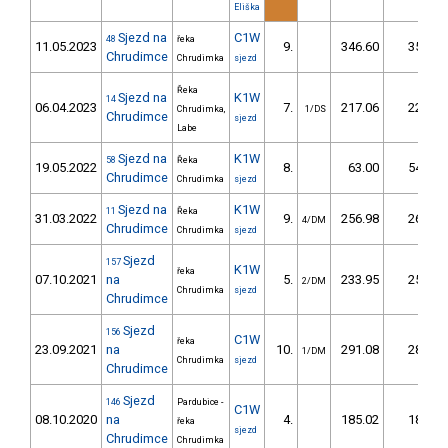
Eliška
Sjezd na
C1W
48
řeka
11.05.2023
9.
346.60
35,7
Chrudimce
Chrudimka
sjezd
Řeka
Sjezd na
K1W
14
06.04.2023
7.
217.06
22,0
Chrudimka,
1/DS
Chrudimce
sjezd
Labe
Sjezd na
K1W
58
Řeka
19.05.2022
8.
63.00
54,3
Chrudimce
Chrudimka
sjezd
Sjezd na
K1W
11
Řeka
31.03.2022
9.
256.98
26,6
4/DM
Chrudimce
Chrudimka
sjezd
Sjezd
157
K1W
řeka
07.10.2021
na
5.
233.95
25,7
2/DM
Chrudimka
sjezd
Chrudimce
Sjezd
156
C1W
řeka
23.09.2021
na
10.
291.08
28,6
1/DM
Chrudimka
sjezd
Chrudimce
Sjezd
146
Pardubice -
C1W
08.10.2020
na
4.
185.02
18,0
řeka
sjezd
Chrudimce
Chrudimka