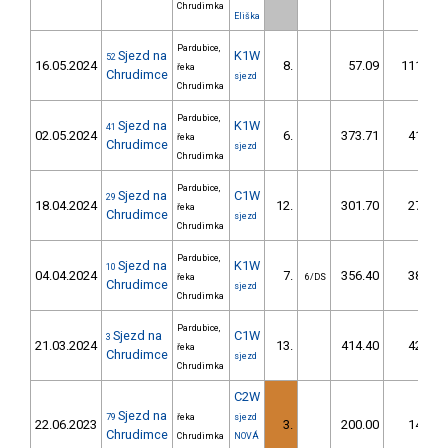
Chrudimka
Eliška
Pardubice,
Sjezd na
K1W
52
16.05.2024
8.
57.09
111,9
řeka
Chrudimce
sjezd
Chrudimka
Pardubice,
Sjezd na
K1W
41
02.05.2024
6.
373.71
41,0
řeka
Chrudimce
sjezd
Chrudimka
Pardubice,
Sjezd na
C1W
29
18.04.2024
12.
301.70
27,9
řeka
Chrudimce
sjezd
Chrudimka
Pardubice,
Sjezd na
K1W
10
04.04.2024
7.
356.40
38,4
řeka
6/DS
Chrudimce
sjezd
Chrudimka
Pardubice,
Sjezd na
C1W
3
21.03.2024
13.
414.40
42,4
řeka
Chrudimce
sjezd
Chrudimka
C2W
Sjezd na
79
řeka
sjezd
22.06.2023
3.
200.00
14,7
Chrudimce
Chrudimka
NOVÁ