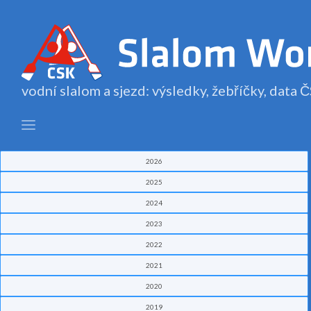
vodní slalom a sjezd: výsledky, žebříčky, data
2026
2025
2024
2023
2022
2021
2020
2019