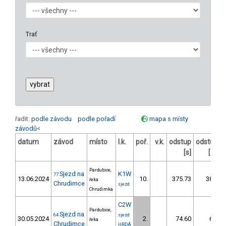
Trať
řadit:
podle závodu
podle pořadí
mapa s místy
závodů
<
datum
závod
místo
l.k.
poř.
v.k.
odstup
odstup
[s]
[%]
Pardubice,
Sjezd na
K1W
77
13.06.2024
10.
375.73
38,1
řeka
Chrudimce
sjezd
Chrudimka
C2W
Pardubice,
Sjezd na
64
sjezd
30.05.2024
2.
74.60
6,2
řeka
Chrudimce
HRDÁ