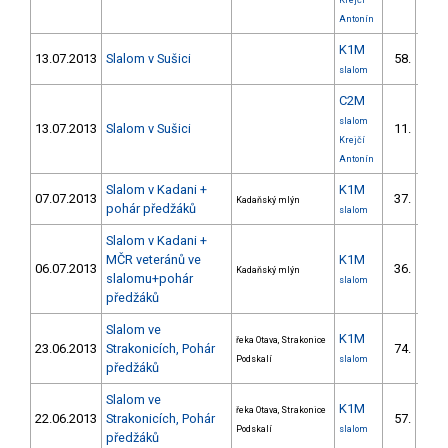
Krejčí
Antonín
K1M
13.07.2013
Slalom v Sušici
58.
17/V
slalom
C2M
slalom
13.07.2013
Slalom v Sušici
11.
2/V
Krejčí
Antonín
Slalom v Kadani +
K1M
07.07.2013
37.
Kadaňský mlýn
3/V
pohár předžáků
slalom
Slalom v Kadani +
MČR veteránů ve
K1M
06.07.2013
36.
Kadaňský mlýn
7/V
slalomu+pohár
slalom
předžáků
Slalom ve
K1M
řeka Otava, Strakonice
23.06.2013
Strakonicích, Pohár
74.
13/V
Podskalí
slalom
předžáků
Slalom ve
K1M
řeka Otava, Strakonice
22.06.2013
Strakonicích, Pohár
57.
15/V
Podskalí
slalom
předžáků