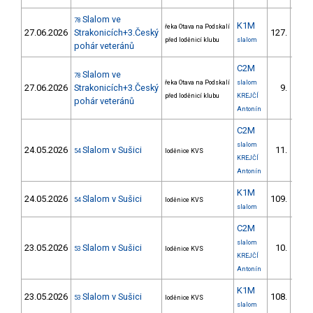
Slalom ve
78
K1M
řeka Otava na Podskalí
27.06.2026
Strakonicích+3.Český
127.
23/
před loděnicí klubu
slalom
pohár veteránů
C2M
Slalom ve
78
řeka Otava na Podskalí
slalom
27.06.2026
Strakonicích+3.Český
9.
2/
před loděnicí klubu
KREJČÍ
pohár veteránů
Antonín
C2M
slalom
24.05.2026
Slalom v Sušici
11.
54
loděnice KVS
KREJČÍ
Antonín
K1M
24.05.2026
Slalom v Sušici
109.
54
loděnice KVS
19/
slalom
C2M
slalom
23.05.2026
Slalom v Sušici
10.
53
loděnice KVS
KREJČÍ
Antonín
K1M
23.05.2026
Slalom v Sušici
108.
53
loděnice KVS
19/
slalom