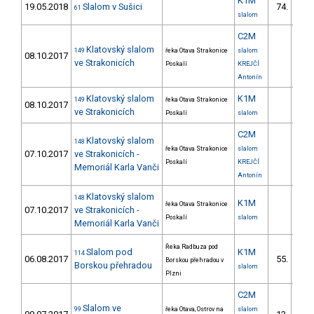
K1M
19.05.2018
Slalom v Sušici
74.
61
13/V
slalom
C2M
Klatovský slalom
149
řeka Otava Strakonice
slalom
08.10.2017
ve Strakonicích
Poskalí
KREJČÍ
Antonín
Klatovský slalom
K1M
149
řeka Otava Strakonice
08.10.2017
ve Strakonicích
Poskalí
slalom
C2M
Klatovský slalom
148
řeka Otava Strakonice
slalom
07.10.2017
ve Strakonicích -
Poskalí
KREJČÍ
Memoriál Karla Vanči
Antonín
Klatovský slalom
148
K1M
řeka Otava Strakonice
07.10.2017
ve Strakonicích -
Poskalí
slalom
Memoriál Karla Vanči
Řeka Radbuza pod
Slalom pod
K1M
114
06.08.2017
55.
Borskou přehradou v
10/V
Borskou přehradou
slalom
Plzni
C2M
Slalom ve
99
řeka Otava, Ostrov na
slalom