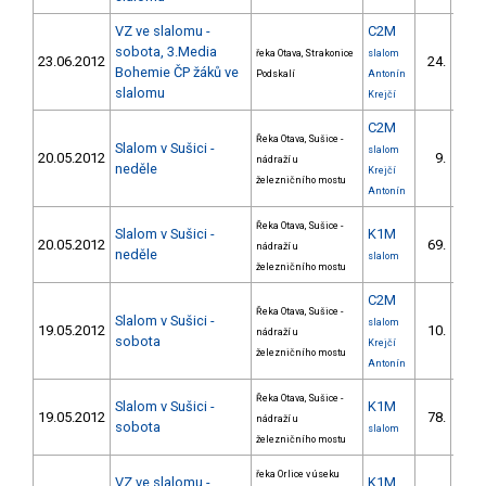
VZ ve slalomu -
C2M
sobota, 3.Media
řeka Otava, Strakonice
slalom
23.06.2012
24.
10
Bohemie ČP žáků ve
Podskalí
Antonín
slalomu
Krejčí
C2M
Řeka Otava, Sušice -
Slalom v Sušici -
slalom
20.05.2012
9.
nádraží u
4
neděle
Krejčí
železničního mostu
Antonín
Řeka Otava, Sušice -
Slalom v Sušici -
K1M
20.05.2012
69.
nádraží u
22
neděle
slalom
železničního mostu
C2M
Řeka Otava, Sušice -
Slalom v Sušici -
slalom
19.05.2012
10.
nádraží u
3
sobota
Krejčí
železničního mostu
Antonín
Řeka Otava, Sušice -
Slalom v Sušici -
K1M
19.05.2012
78.
nádraží u
22
sobota
slalom
železničního mostu
řeka Orlice v úseku
VZ ve slalomu -
K1M