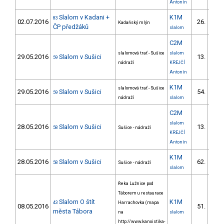
Antonín
Slalom v Kadani +
K1M
83
02.07.2016
26.
Kadaňský mlýn
5/V
ČP předžáků
slalom
C2M
slalomová trať - Sušice
slalom
29.05.2016
Slalom v Sušici
13.
59
3/V
nádraží
KREJČÍ
Antonín
K1M
slalomová trať - Sušice
29.05.2016
Slalom v Sušici
54.
59
16/V
nádraží
slalom
C2M
slalom
28.05.2016
Slalom v Sušici
13.
58
Sušice - nádraží
3/V
KREJČÍ
Antonín
K1M
28.05.2016
Slalom v Sušici
62.
58
Sušice - nádraží
17/V
slalom
Řeka Lužnice pod
Táborem u restaurace
Slalom O štít
K1M
43
Harrachovka (mapa
08.05.2016
51.
15/V
města Tábora
na
slalom
http://www.kanoistika-