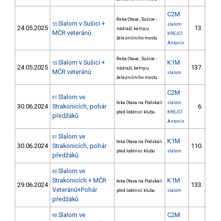
C2M
Řeka Otava , Sušice -
Slalom v Sušici +
55
slalom
24.05.2025
13.
nádraží, kemp u
2/
MČR veteránů
KREJČÍ
železničního mostu
Antonín
Řeka Otava , Sušice -
Slalom v Sušici +
K1M
55
24.05.2025
137.
nádraží, kemp u
25/
MČR veteránů
slalom
železničního mostu
C2M
Slalom ve
91
řeka Otava na Podskalí
slalom
30.06.2024
Strakonicích, pohár
6.
2/
před loděnicí klubu
KREJČÍ
předžáků
Antonín
Slalom ve
91
K1M
řeka Otava na Podskalí
30.06.2024
Strakonicích, pohár
110.
20/
před loděnicí klubu
slalom
předžáků
Slalom ve
90
Strakonicích + MČR
K1M
řeka Otava na Podskalí
29.06.2024
133.
23/
Veteránů+Pohár
před loděnicí klubu
slalom
předžáků
Slalom ve
C2M
90