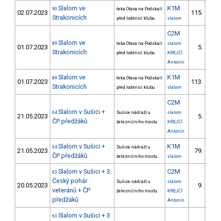
Slalom ve
K1M
90
řeka Otava na Podskalí
02.07.2023
115.
16/
Strakonicích
před loděnicí klubu
slalom
C2M
Slalom ve
89
řeka Otava na Podskalí
slalom
01.07.2023
5.
2/
Strakonicích
před loděnicí klubu
KREJČÍ
Antonín
Slalom ve
K1M
89
řeka Otava na Podskalí
01.07.2023
113.
15/
Strakonicích
před loděnicí klubu
slalom
C2M
Slalom v Sušici +
64
Sušice nádraží u
slalom
21.05.2023
5.
1/
ČP předžáků
železničního mostu.
KREJČÍ
Antonín
Slalom v Sušici +
K1M
64
Sušice nádraží u
21.05.2023
79.
19/
ČP předžáků
železničního mostu.
slalom
Slalom v Sušici + 3.
C2M
63
Český pohár
Sušice nádraží u
slalom
20.05.2023
9.
1/
veteránů + ČP
železničního mostu.
KREJČÍ
předžáků
Antonín
Slalom v Sušici + 3.
63