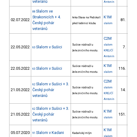
veteránů
Antonín
Slalom ve
88
Strakonicích + 4.
K1M
řeka Otava na Podskalí
02.07.2022
81.
5/V
Český pohár
před loděnicí klubu
slalom
veteránů
C2M
Sušice nádraží u
slalom
22.05.2022
Slalom v Sušici
7.
63
1/V
železničního mostu.
KREJČÍ
Antonín
K1M
Sušice nádraží u
22.05.2022
Slalom v Sušici
116.
63
12/V
železničního mostu.
slalom
C2M
Slalom v Sušici + 3.
62
Sušice nádraží u
slalom
21.05.2022
Český pohár
14.
2/V
železničního mostu.
KREJČÍ
veteránů
Antonín
Slalom v Sušici + 3.
62
K1M
Sušice nádraží u
21.05.2022
Český pohár
151.
13/V
železničního mostu.
slalom
veteránů
K1M
05.07.2020
Slalom v Kadani
91
Kadaňský mlýn
slalom