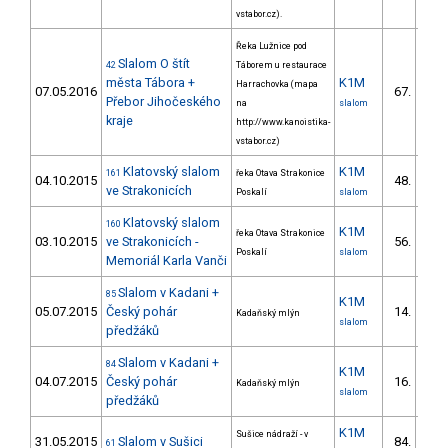
vstabor.cz).
Řeka Lužnice pod
Slalom O štít
42
Táborem u restaurace
města Tábora +
K1M
Harrachovka (mapa
07.05.2016
67.
16/V
Přebor Jihočeského
na
slalom
kraje
http://www.kanoistika-
vstabor.cz)
Klatovský slalom
K1M
161
řeka Otava Strakonice
04.10.2015
48.
11/V
ve Strakonicích
Poskalí
slalom
Klatovský slalom
160
K1M
řeka Otava Strakonice
03.10.2015
ve Strakonicích -
56.
13/V
Poskalí
slalom
Memoriál Karla Vanči
Slalom v Kadani +
85
K1M
05.07.2015
Český pohár
14.
Kadaňský mlýn
3/V
slalom
předžáků
Slalom v Kadani +
84
K1M
04.07.2015
Český pohár
16.
Kadaňský mlýn
3/V
slalom
předžáků
K1M
Sušice nádraží - v
31.05.2015
Slalom v Sušici
84.
61
19/V