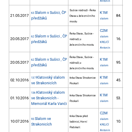
Antonín
Sušice nádraží - Řeka
Slalom v Sušici, ČP
K1M
63
21.05.2017
84.
Otava u železničního
11/V
předžáků
slalom
mostu
C2M
Řeka Otava , Sušice -
Slalom v Sušici , ČP
62
slalom
20.05.2017
16.
nádraží, u
4/V
předžáků
KREJČÍ
železničního mostu
Antonín
Řeka Otava , Sušice -
Slalom v Sušici , ČP
K1M
62
20.05.2017
95.
nádraží, u
11/V
předžáků
slalom
železničního mostu
Klatovský slalom
K1M
137
řeka Otava Strakonice
02.10.2016
45.
ve Strakonicích
Poskalí
slalom
Klatovský slalom
136
K1M
řeka Otava Strakonice
01.10.2016
ve Strakonicích -
53.
Poskalí
slalom
Memoriál Karla Vanči
C2M
řeka Otava před
Slalom ve
93
slalom
10.07.2016
10.
loděnicí, Horní
3/V
Strakonicích
KREJČÍ
Podskalí.
Antonín