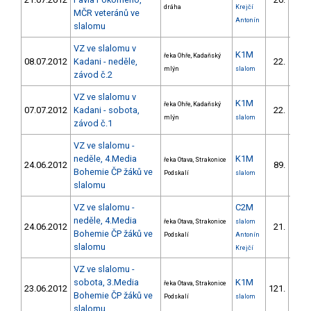
7
dráha
Krejčí
MČR veteránů ve
Antonín
slalomu
VZ ve slalomu v
K1M
řeka Ohře, Kadaňský
08.07.2012
Kadani - neděle,
22.
mlýn
slalom
závod č.2
VZ ve slalomu v
K1M
řeka Ohře, Kadaňský
07.07.2012
Kadani - sobota,
22.
mlýn
slalom
závod č.1
VZ ve slalomu -
neděle, 4.Media
K1M
řeka Otava, Strakonice
24.06.2012
89.
12
Bohemie ČP žáků ve
Podskalí
slalom
slalomu
VZ ve slalomu -
C2M
neděle, 4.Media
řeka Otava, Strakonice
slalom
24.06.2012
21.
9
Bohemie ČP žáků ve
Podskalí
Antonín
slalomu
Krejčí
VZ ve slalomu -
sobota, 3.Media
K1M
řeka Otava, Strakonice
23.06.2012
121.
13
Bohemie ČP žáků ve
Podskalí
slalom
slalomu