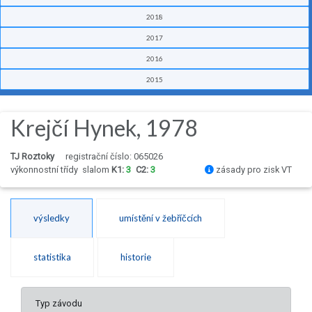
2018
2017
2016
2015
Krejčí Hynek, 1978
TJ Roztoky
registrační číslo: 065026
výkonnostní třídy
slalom
K1:
3
C2:
3
zásady pro zisk VT
výsledky
umístění v žebříčcích
statistika
historie
Typ závodu