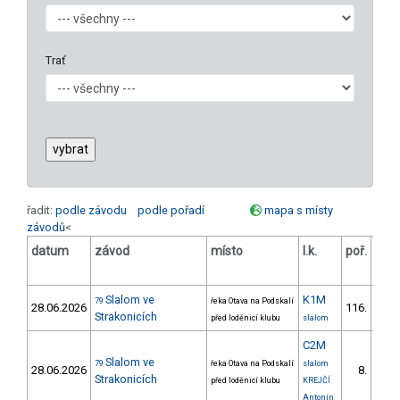
Trať
řadit:
podle závodu
podle pořadí
mapa s místy
závodů
<
datum
závod
místo
l.k.
poř.
v.k
Slalom ve
K1M
79
řeka Otava na Podskalí
28.06.2026
116.
26/
Strakonicích
před loděnicí klubu
slalom
C2M
Slalom ve
79
řeka Otava na Podskalí
slalom
28.06.2026
8.
2/
Strakonicích
před loděnicí klubu
KREJČÍ
Antonín