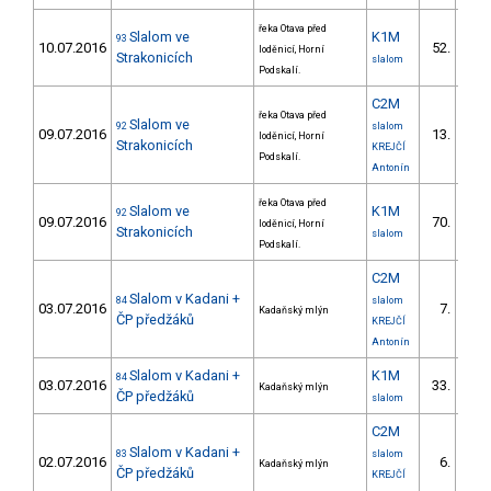
řeka Otava před
Slalom ve
K1M
93
10.07.2016
52.
loděnicí, Horní
13/V
Strakonicích
slalom
Podskalí.
C2M
řeka Otava před
Slalom ve
92
slalom
09.07.2016
13.
loděnicí, Horní
3/V
Strakonicích
KREJČÍ
Podskalí.
Antonín
řeka Otava před
Slalom ve
K1M
92
09.07.2016
70.
loděnicí, Horní
13/V
Strakonicích
slalom
Podskalí.
C2M
Slalom v Kadani +
84
slalom
03.07.2016
7.
Kadaňský mlýn
2/V
ČP předžáků
KREJČÍ
Antonín
Slalom v Kadani +
K1M
84
03.07.2016
33.
Kadaňský mlýn
4/V
ČP předžáků
slalom
C2M
Slalom v Kadani +
83
slalom
02.07.2016
6.
Kadaňský mlýn
3/V
ČP předžáků
KREJČÍ