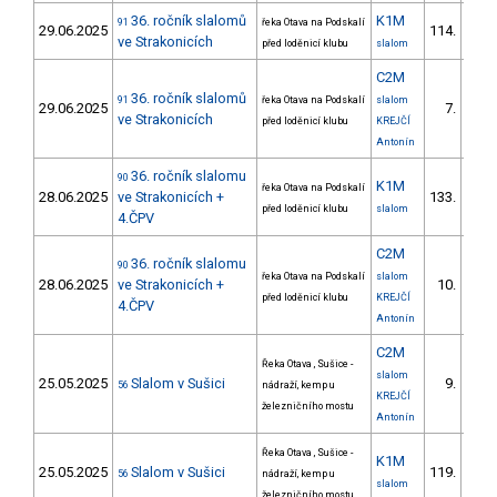
36. ročník slalomů
K1M
91
řeka Otava na Podskalí
29.06.2025
114.
20/
ve Strakonicích
před loděnicí klubu
slalom
C2M
36. ročník slalomů
91
řeka Otava na Podskalí
slalom
29.06.2025
7.
2/
ve Strakonicích
před loděnicí klubu
KREJČÍ
Antonín
36. ročník slalomu
90
K1M
řeka Otava na Podskalí
28.06.2025
ve Strakonicích +
133.
22/
před loděnicí klubu
slalom
4.ČPV
C2M
36. ročník slalomu
90
řeka Otava na Podskalí
slalom
28.06.2025
ve Strakonicích +
10.
2/
před loděnicí klubu
KREJČÍ
4.ČPV
Antonín
C2M
Řeka Otava , Sušice -
slalom
25.05.2025
Slalom v Sušici
9.
56
nádraží, kemp u
2/
KREJČÍ
železničního mostu
Antonín
Řeka Otava , Sušice -
K1M
25.05.2025
Slalom v Sušici
119.
56
nádraží, kemp u
22/
slalom
železničního mostu