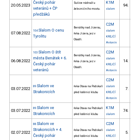
Český pohár
K1M
Sušice nádraží u
20.05.2023
94.
20/
veteránů + ČP
železničního mostu.
slalom
předžáků
C2M
Benátky nad Jizerou,
Slalom O cenu
104
slalom
07.08.2022
řeka Jizera, jez v
Tyrolitu
KREJČÍ
Obodři.
Antonín
Slalom O štít
C2M
103
Benátky nad Jizerou,
města Benátek + 6.
slalom
06.08.2022
14.
řeka Jizera, jez v
Český pohár
KREJČÍ
Obodři.
veteránů
Antonín
C2M
Slalom ve
89
řeka Otava na Podskalí
slalom
03.07.2022
7.
1/V
Strakonicích
před loděnicí klubu
KREJČÍ
Antonín
Slalom ve
K1M
89
řeka Otava na Podskalí
03.07.2022
74.
4/V
Strakonicích
před loděnicí klubu
slalom
Slalom ve
C2M
88
Strakonicích + 4.
řeka Otava na Podskalí
slalom
02.07.2022
5.
1/V
Český pohár
před loděnicí klubu
KREJČÍ