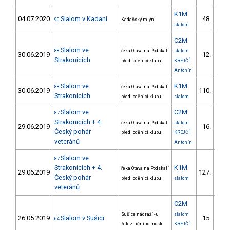
K1M
04.07.2020
Slalom v Kadani
48.
90
Kadaňský mlýn
11/V
slalom
C2M
Slalom ve
88
řeka Otava na Podskalí
slalom
30.06.2019
12.
2/V
Strakonicích
před loděnicí klubu
KREJČÍ
Antonín
Slalom ve
K1M
88
řeka Otava na Podskalí
30.06.2019
110.
17/V
Strakonicích
před loděnicí klubu
slalom
Slalom ve
C2M
87
Strakonicích + 4.
řeka Otava na Podskalí
slalom
29.06.2019
16.
3/V
Český pohár
před loděnicí klubu
KREJČÍ
veteránů
Antonín
Slalom ve
87
Strakonicích + 4.
K1M
řeka Otava na Podskalí
29.06.2019
127.
19/V
Český pohár
před loděnicí klubu
slalom
veteránů
C2M
Sušice nádraží - u
slalom
26.05.2019
Slalom v Sušici
15.
64
2/V
železničního mostu
KREJČÍ