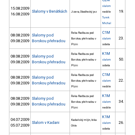
slalom
15.08.2009
Slalomy v Benátkách
19.
Jizera, Obodřecký jez
neděle
16.08.2009
Turek
Michal
C1M
Řeka Radbuza pod
08.08.2009
Slalomy pod
23.
Borskou přehradou v
slalom
09.08.2009
Borskou přehradou
Plzni
sobota
K1M
Řeka Radbuza pod
08.08.2009
Slalomy pod
50.
Borskou přehradou v
slalom
09.08.2009
Borskou přehradou
Plzni
sobota
C1M
Řeka Radbuza pod
08.08.2009
Slalomy pod
22.
Borskou přehradou v
slalom
09.08.2009
Borskou přehradou
Plzni
neděle
K1M
Řeka Radbuza pod
08.08.2009
Slalomy pod
34.
Borskou přehradou v
slalom
09.08.2009
Borskou přehradou
Plzni
neděle
K1M
04.07.2009
Kadaňský mlýn, řeka
Slalom v Kadani
26.
slalom
05.07.2009
Ohře
sobota