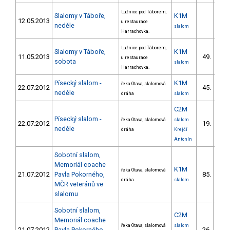
Lužnice pod Táborem,
Slalomy v Táboře,
K1M
12.05.2013
u restaurace
neděle
slalom
Harrachovka.
Lužnice pod Táborem,
Slalomy v Táboře,
K1M
11.05.2013
49.
u restaurace
12/V
sobota
slalom
Harrachovka.
Písecký slalom -
K1M
řeka Otava, slalomová
22.07.2012
45.
9
neděle
dráha
slalom
C2M
Písecký slalom -
řeka Otava, slalomová
slalom
22.07.2012
19.
6
neděle
dráha
Krejčí
Antonín
Sobotní slalom,
Memoriál coache
K1M
řeka Otava, slalomová
21.07.2012
Pavla Pokorného,
85.
12
dráha
slalom
MČR veteránů ve
slalomu
Sobotní slalom,
C2M
Memoriál coache
řeka Otava, slalomová
slalom
21.07.2012
Pavla Pokorného,
26.