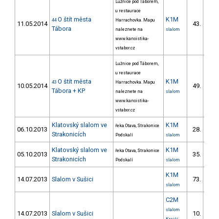
Lužnice pod Táborem,
u restaurace
O štít města
K1M
44
Harrachovka. Mapu
11.05.2014
43.
11/V
Tábora
naleznete na
slalom
www.kanoistika-
vstabor.cz
Lužnice pod Táborem,
u restaurace
O štít města
K1M
43
Harrachovka. Mapu
10.05.2014
49.
13/V
Tábora + KP
naleznete na
slalom
www.kanoistika-
vstabor.cz
Klatovský slalom ve
K1M
řeka Otava, Strakonice
06.10.2013
28.
4/V
Strakonicích
Podskalí
slalom
Klatovský slalom ve
K1M
řeka Otava, Strakonice
05.10.2013
35.
6/V
Strakonicích
Podskalí
slalom
K1M
14.07.2013
Slalom v Sušici
73.
18/V
slalom
C2M
slalom
14.07.2013
Slalom v Sušici
10.
2/V