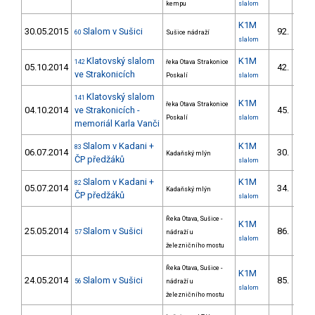
kempu
slalom
K1M
30.05.2015
Slalom v Sušici
92.
60
Sušice nádraží
19/V
slalom
Klatovský slalom
K1M
142
řeka Otava Strakonice
05.10.2014
42.
10/V
ve Strakonicích
Poskalí
slalom
Klatovský slalom
141
K1M
řeka Otava Strakonice
04.10.2014
ve Strakonicích -
45.
10/V
Poskalí
slalom
memoriál Karla Vanči
Slalom v Kadani +
K1M
83
06.07.2014
30.
Kadaňský mlýn
4/V
ČP předžáků
slalom
Slalom v Kadani +
K1M
82
05.07.2014
34.
Kadaňský mlýn
6/V
ČP předžáků
slalom
Řeka Otava, Sušice -
K1M
25.05.2014
Slalom v Sušici
86.
57
nádraží u
14/V
slalom
železničního mostu
Řeka Otava, Sušice -
K1M
24.05.2014
Slalom v Sušici
85.
56
nádraží u
14/V
slalom
železničního mostu