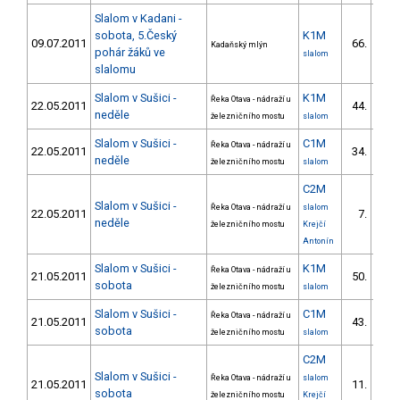
Slalom v Kadani -
sobota, 5.Český
K1M
09.07.2011
66.
Kadaňský mlýn
pohár žáků ve
slalom
slalomu
Slalom v Sušici -
K1M
Řeka Otava - nádraží u
22.05.2011
44.
11
neděle
železničního mostu
slalom
Slalom v Sušici -
C1M
Řeka Otava - nádraží u
22.05.2011
34.
8
neděle
železničního mostu
slalom
C2M
Slalom v Sušici -
Řeka Otava - nádraží u
slalom
22.05.2011
7.
3
neděle
železničního mostu
Krejčí
Antonín
Slalom v Sušici -
K1M
Řeka Otava - nádraží u
21.05.2011
50.
15
sobota
železničního mostu
slalom
Slalom v Sušici -
C1M
Řeka Otava - nádraží u
21.05.2011
43.
11
sobota
železničního mostu
slalom
C2M
Slalom v Sušici -
Řeka Otava - nádraží u
slalom
21.05.2011
11.
4
sobota
železničního mostu
Krejčí