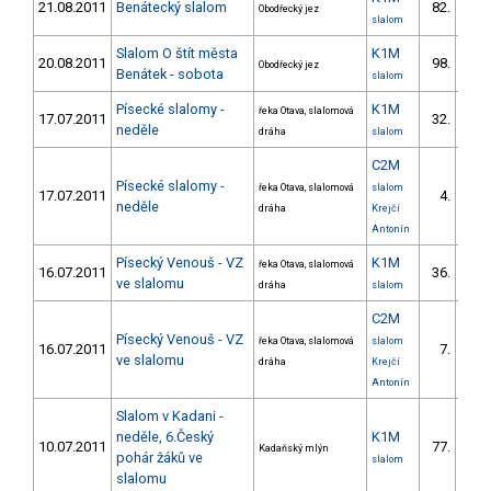
21.08.2011
Benátecký slalom
82.
Obodřecký jez
slalom
Slalom O štít města
K1M
20.08.2011
98.
Obodřecký jez
Benátek - sobota
slalom
Písecké slalomy -
K1M
řeka Otava, slalomová
17.07.2011
32.
5
neděle
dráha
slalom
C2M
Písecké slalomy -
řeka Otava, slalomová
slalom
17.07.2011
4.
3
neděle
dráha
Krejčí
Antonín
Písecký Venouš - VZ
K1M
řeka Otava, slalomová
16.07.2011
36.
5
ve slalomu
dráha
slalom
C2M
Písecký Venouš - VZ
řeka Otava, slalomová
slalom
16.07.2011
7.
2
ve slalomu
dráha
Krejčí
Antonín
Slalom v Kadani -
neděle, 6.Český
K1M
10.07.2011
77.
Kadaňský mlýn
pohár žáků ve
slalom
slalomu