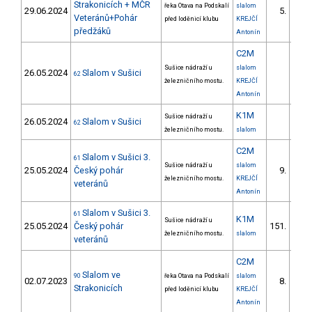
Strakonicích + MČR
řeka Otava na Podskalí
slalom
29.06.2024
5.
2/
Veteránů+Pohár
před loděnicí klubu
KREJČÍ
předžáků
Antonín
C2M
Sušice nádraží u
slalom
26.05.2024
Slalom v Sušici
62
železničního mostu.
KREJČÍ
Antonín
K1M
Sušice nádraží u
26.05.2024
Slalom v Sušici
62
železničního mostu.
slalom
C2M
Slalom v Sušici 3.
61
Sušice nádraží u
slalom
25.05.2024
Český pohár
9.
1/
železničního mostu.
KREJČÍ
veteránů
Antonín
Slalom v Sušici 3.
61
K1M
Sušice nádraží u
25.05.2024
Český pohár
151.
21/
železničního mostu.
slalom
veteránů
C2M
Slalom ve
90
řeka Otava na Podskalí
slalom
02.07.2023
8.
2/
Strakonicích
před loděnicí klubu
KREJČÍ
Antonín