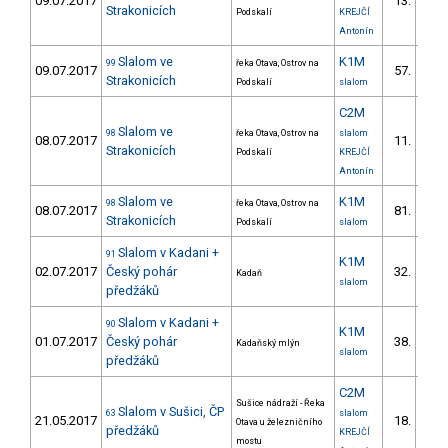
09.07.2017
13.
2/V
Strakonicích
Podskalí
KREJČÍ
Antonín
Slalom ve
K1M
99
řeka Otava, Ostrov na
09.07.2017
57.
11/V
Strakonicích
Podskalí
slalom
C2M
Slalom ve
98
řeka Otava, Ostrov na
slalom
08.07.2017
11.
1/V
Strakonicích
Podskalí
KREJČÍ
Antonín
Slalom ve
K1M
98
řeka Otava, Ostrov na
08.07.2017
81.
12/V
Strakonicích
Podskalí
slalom
Slalom v Kadani +
91
K1M
02.07.2017
Český pohár
32.
Kadaň
7/V
slalom
předžáků
Slalom v Kadani +
90
K1M
01.07.2017
Český pohár
38.
Kadaňský mlýn
8/V
slalom
předžáků
C2M
Sušice nádraží - Řeka
Slalom v Sušici, ČP
63
slalom
21.05.2017
18.
Otava u železničního
4/V
předžáků
KREJČÍ
mostu