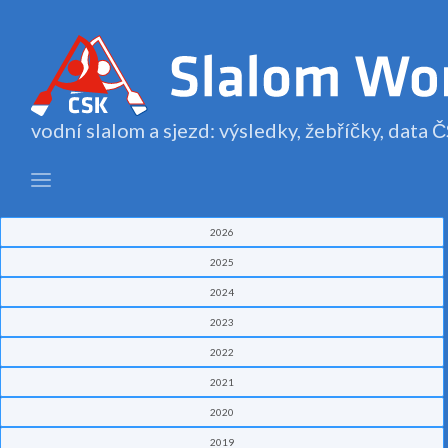
vodní slalom a sjezd: výsledky, žebříčky, data
2026
2025
2024
2023
2022
2021
2020
2019