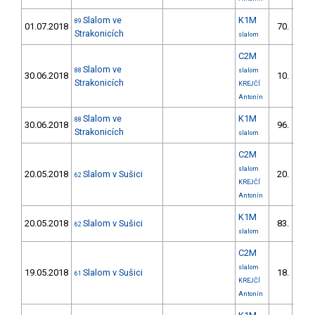
Slalom ve
K1M
89
01.07.2018
70.
14/V
Strakonicích
slalom
C2M
Slalom ve
88
slalom
30.06.2018
10.
3/V
Strakonicích
KREJČÍ
Antonín
Slalom ve
K1M
88
30.06.2018
96.
14/V
Strakonicích
slalom
C2M
slalom
20.05.2018
Slalom v Sušici
20.
62
5/V
KREJČÍ
Antonín
K1M
20.05.2018
Slalom v Sušici
83.
62
13/V
slalom
C2M
slalom
19.05.2018
Slalom v Sušici
18.
61
5/V
KREJČÍ
Antonín