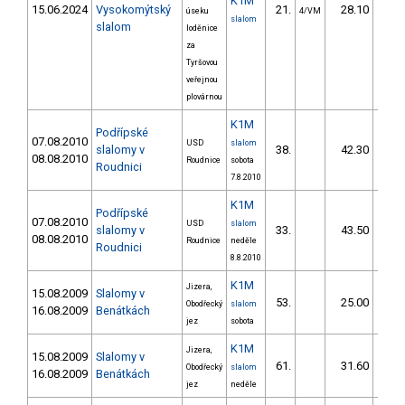
K1M
15.06.2024
Vysokomýtský
21.
28.10
2
úseku
4/VM
slalom
slalom
loděnice
za
Tyršovou
veřejnou
plovárnou
K1M
Podřípské
07.08.2010
USD
slalom
slalomy v
38.
42.30
3
08.08.2010
Roudnice
sobota
Roudnici
7.8.2010
K1M
Podřípské
07.08.2010
USD
slalom
slalomy v
33.
43.50
4
08.08.2010
Roudnice
neděle
Roudnici
8.8.2010
K1M
Jizera,
15.08.2009
Slalomy v
53.
25.00
2
Obodřecký
slalom
16.08.2009
Benátkách
jez
sobota
K1M
Jizera,
15.08.2009
Slalomy v
61.
31.60
3
Obodřecký
slalom
16.08.2009
Benátkách
jez
neděle