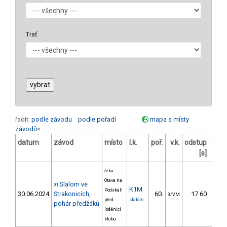
Trať
řadit:
podle závodu
podle pořadí
mapa s místy
závodů
<
datum
závod
místo
l.k.
poř.
v.k.
odstup
odst
[s]
řeka
Otava na
Slalom ve
91
K1M
Podskalí
30.06.2024
Strakonicích,
60.
17.60
2
3/VM
před
slalom
pohár předžáků
loděnicí
klubu