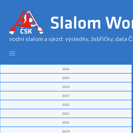
vodní slalom a sjezd: výsledky, žebříčky, data
2026
2025
2024
2023
2022
2021
2020
2019