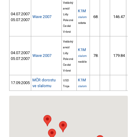
Vodácký
areál
K1M
04.07.2007
Lídy
Wave 2007
68.
146.47
6
slalom
05.07.2007
Polesné
sobota
České
Vrbné
Vodácký
areál
K1M
04.07.2007
Lídy
Wave 2007
78.
179.84
8
slalom
05.07.2007
Polesné
neděle
České
Vrbné
MČR dorostu
K1M
USD
17.09.2005
ve slalomu
Troja
slalom