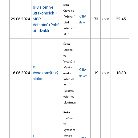
řeka
Slalom ve
90
Otava na
Strakonicích +
K1M
Podskalí
29.06.2024
MČR
73.
22.45
2
4/VM
před
slalom
Veteránů+Pohár
loděnicí
předžáků
klubu
Řeka
Loučná
ve
Vysokém
82
Mýtě v
K1M
16.06.2024
Vysokomýtský
19.
18.30
1
úseku
4/VM
slalom
slalom
loděnice
za
Tyršovou
veřejnou
plovárnou
Řeka
Loučná
ve
Vysokém
81
Mýtě v