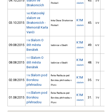
04.10.2015
slalom ve
45.
29.2
3/V
Poskalí
slalom
Strakonicích
Klatovský
160
slalom ve
K1M
řeka Otava Strakonice
03.10.2015
Strakonicích -
45.
37.4
3/V
Poskalí
slalom
Memoriál Karla
Vanči
Slalom O
118
K1M
09.08.2015
štít města
49.
31.9
loděnice v Obodři
6/V
slalom
Benátek
Slalom O
117
K1M
08.08.2015
štít města
48.
33.6
loděnice v Obodři
7/V
slalom
Benátek
Slalom pod
116
Řeka Radbuza pod
K1M
02.08.2015
Borskou
35.
29.2
Borskou přehradou v
7/V
slalom
přehradou
Plzni
Slalom pod
115
Řeka Radbuza pod
K1M
01.08.2015
Borskou
31.
24.6
Borskou přehradou v
7/V
slalom
přehradou
Plzni