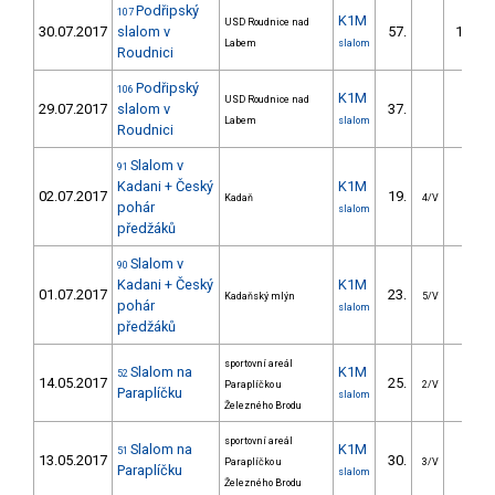
Podřipský
107
K1M
USD Roudnice nad
30.07.2017
slalom v
57.
108.9
Labem
slalom
Roudnici
Podřipský
106
K1M
USD Roudnice nad
29.07.2017
slalom v
37.
50.1
Labem
slalom
Roudnici
Slalom v
91
Kadani + Český
K1M
02.07.2017
19.
16.5
Kadaň
4/V
pohár
slalom
předžáků
Slalom v
90
Kadani + Český
K1M
01.07.2017
23.
21.1
Kadaňský mlýn
5/V
pohár
slalom
předžáků
sportovní areál
Slalom na
K1M
52
14.05.2017
25.
37.7
Paraplíčko u
2/V
Paraplíčku
slalom
Železného Brodu
sportovní areál
Slalom na
K1M
51
13.05.2017
30.
31.2
Paraplíčko u
3/V
Paraplíčku
slalom
Železného Brodu