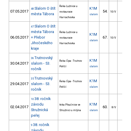
Řeka Lužnice u
Slalom O štít
K1M
48
07.05.2017
54.
28.3
restaurace
10/V
města Tábora
slalom
Harrachovka
Slalom O štít
47
města Tábora
Řeka Lužnice u
K1M
06.05.2017
+ Přebor
67.
36.5
restaurace
10/V
slalom
Jihočeského
Harrachovka
kraje
Trutnovský
36
K1M
Řeka Úpa - Trutnov
30.04.2017
slalom - 53.
Poříčí
slalom
ročník
Trutnovský
35
K1M
Řeka Úpa - Trutnov
29.04.2017
slalom - 53.
Poříčí
slalom
ročník
38. ročník
10
závodu
K1M
řeka Ploučnice ve
02.04.2017
60.
53.7
8/V
Stružnická
Stružnici u mlýna
slalom
peřej
38. ročník
9
závodu