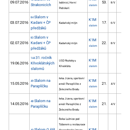
09.07.2016
53.
37.2
loděnicí, Horní
8/V
Strakonicích
slalom
Podskalí.
Slalom v
84
K1M
03.07.2016
Kadani + ČP
17.
15.8
Kadaňský mlýn
6/V
slalom
předžáků
Slalom v
83
K1M
02.07.2016
Kadani + ČP
22.
18.5
Kadaňský mlýn
8/V
slalom
předžáků
31. ročník
144
K1M
USD Roztoky u
19.06.2016
Křivoklátských
Křivoklátu
slalom
slalomů
řeka Jizera, sportovní
Slalom na
K1M
49
15.05.2016
21.
33.8
areál Paraplíčko z
4/V
Paraplíčku
slalom
Železného Brodu
řeka Jizera, sportovní
Slalom na
K1M
48
14.05.2016
21.
36.8
areál Paraplíčko z
4/V
Paraplíčku
slalom
Železného Brodu
Řeka Lužnice pod
Táborem u restaurace
Slalom O štít
K1M