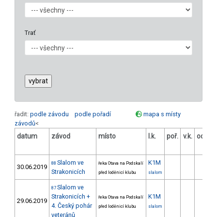
Trať
řadit:
podle závodu
podle pořadí
mapa s místy
závodů
<
datum
závod
místo
l.k.
poř.
v.k.
odstu
[s
Slalom ve
K1M
88
řeka Otava na Podskalí
30.06.2019
Strakonicích
před loděnicí klubu
slalom
Slalom ve
87
Strakonicích +
K1M
řeka Otava na Podskalí
29.06.2019
4. Český pohár
před loděnicí klubu
slalom
veteránů