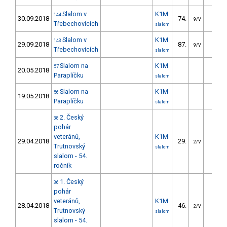
Slalom v
K1M
144
30.09.2018
74.
28.3
9/V
Třebechovicích
slalom
Slalom v
K1M
143
29.09.2018
87.
36.0
9/V
Třebechovicích
slalom
Slalom na
K1M
57
20.05.2018
Paraplíčku
slalom
Slalom na
K1M
56
19.05.2018
Paraplíčku
slalom
2. Český
38
pohár
veteránů,
K1M
29.04.2018
29.
23.7
2/V
Trutnovský
slalom
slalom - 54.
ročník
1. Český
36
pohár
veteránů,
K1M
28.04.2018
46.
26.4
2/V
Trutnovský
slalom
slalom - 54.