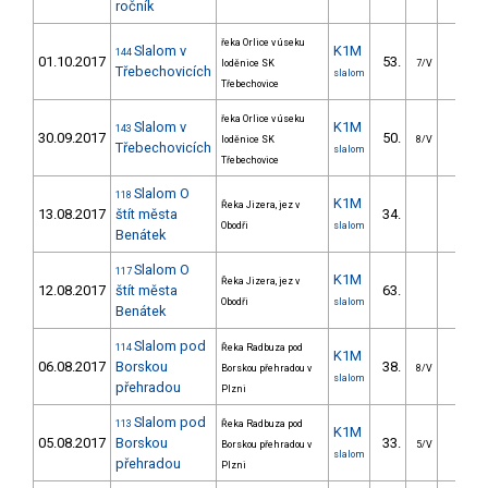
ročník
řeka Orlice v úseku
Slalom v
K1M
144
01.10.2017
53.
29.6
loděnice SK
7/V
Třebechovicích
slalom
Třebechovice
řeka Orlice v úseku
Slalom v
K1M
143
30.09.2017
50.
25.7
loděnice SK
8/V
Třebechovicích
slalom
Třebechovice
Slalom O
118
K1M
Řeka Jizera, jez v
13.08.2017
štít města
34.
21.7
Obodři
slalom
Benátek
Slalom O
117
K1M
Řeka Jizera, jez v
12.08.2017
štít města
63.
45.8
Obodři
slalom
Benátek
Slalom pod
114
Řeka Radbuza pod
K1M
06.08.2017
Borskou
38.
22.6
Borskou přehradou v
8/V
slalom
přehradou
Plzni
Slalom pod
113
Řeka Radbuza pod
K1M
05.08.2017
Borskou
33.
21.9
Borskou přehradou v
5/V
slalom
přehradou
Plzni