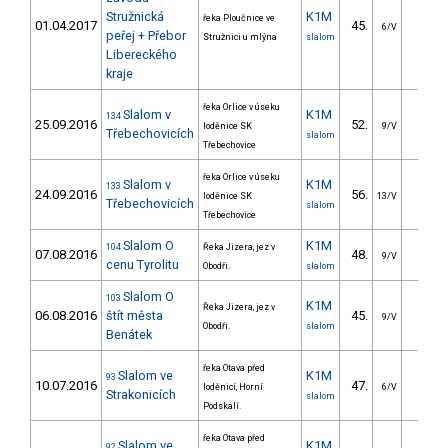
Stružnická
K1M
řeka Ploučnice ve
01.04.2017
45.
33.4
6/V
peřej + Přebor
Stružnici u mlýna
slalom
Libereckého
kraje
řeka Orlice v úseku
Slalom v
K1M
134
25.09.2016
52.
25.9
loděnice SK
9/V
Třebechovicích
slalom
Třebechovice
řeka Orlice v úseku
Slalom v
K1M
133
24.09.2016
56.
22.7
loděnice SK
13/V
Třebechovicích
slalom
Třebechovice
Slalom O
K1M
104
Řeka Jizera, jez v
07.08.2016
48.
26.8
9/V
cenu Tyrolitu
Obodři.
slalom
Slalom O
103
K1M
Řeka Jizera, jez v
06.08.2016
štít města
45.
26.2
9/V
Obodři.
slalom
Benátek
řeka Otava před
Slalom ve
K1M
93
10.07.2016
47.
35.4
loděnicí, Horní
6/V
Strakonicích
slalom
Podskalí.
řeka Otava před
Slalom ve
K1M
92