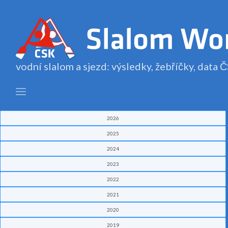
vodní slalom a sjezd: výsledky, žebříčky, data
2026
2025
2024
2023
2022
2021
2020
2019