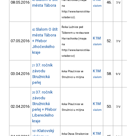
43
Harrachovka (mapa
08.05.2016
46.
34.5
7/V
města Tábora
na
slalom
http://www.kanoistika-
vstabor.cz).
Řeka Lužnice pod
Slalom O štít
42
Táborem u restaurace
města Tábora
K1M
Harrachovka (mapa
07.05.2016
+ Přebor
52.
37.3
7/V
na
slalom
Jihočeského
http://www.kanoistika-
kraje
vstabor.cz)
37. ročník
21
závodu
K1M
řeka Ploučnice ve
03.04.2016
58.
34.5
9/V
Stružnická
Stružnici u mlýna
slalom
peřej
37. ročník
20
závodu
Stružnická
K1M
řeka Ploučnice ve
02.04.2016
50.
37.0
7/V
peřej + Přebor
Stružnici u mlýna
slalom
Libereckého
kraje
Klatovský
161
K1M
řeka Otava Strakonice