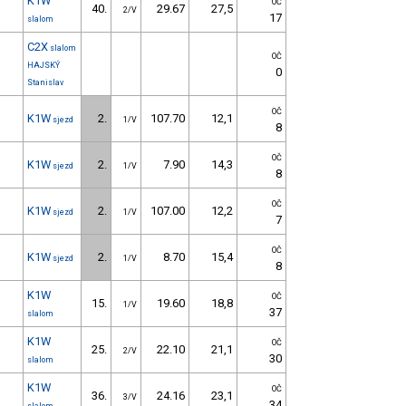
K1W
OČ
40.
29.67
27,5
2/V
17
slalom
C2X
slalom
OČ
HAJSKÝ
0
Stanislav
OČ
K1W
2.
107.70
12,1
sjezd
1/V
8
OČ
K1W
2.
7.90
14,3
sjezd
1/V
8
OČ
K1W
2.
107.00
12,2
sjezd
1/V
7
OČ
K1W
2.
8.70
15,4
sjezd
1/V
8
K1W
OČ
15.
19.60
18,8
1/V
37
slalom
K1W
OČ
25.
22.10
21,1
2/V
30
slalom
K1W
OČ
36.
24.16
23,1
3/V
34