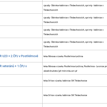
sjezdy - Štěnkov-loděnice v Třebechovicích, sprinty - loděnice v
Třebechovicích
sjezdy - Štěnkov-loděnice v Třebechovicích, sprinty - loděnice v
Třebechovicích
sjezdy - Štěnkov-loděnice v Třebechovicích, sprinty - loděnice v
Třebechovicích
sjezdy - Štěnkov-loděnice v Třebechovicích, sprinty - loděnice v
Třebechovicích
R U23 + 2.ČPJ v Postřelmově
řeka Morava v úseku Postřelmov-Leština
R veteránů + 1.ČPJ v
řeka Morava v úseku Postřelmov-Leština, Postřelmov - Lesnice pr
závod družstev (při tréninku ani př
řeka Orlice v úseku loděnice SK Třebechovice
řeka Orlice v úseku loděnice SK Třebechovice