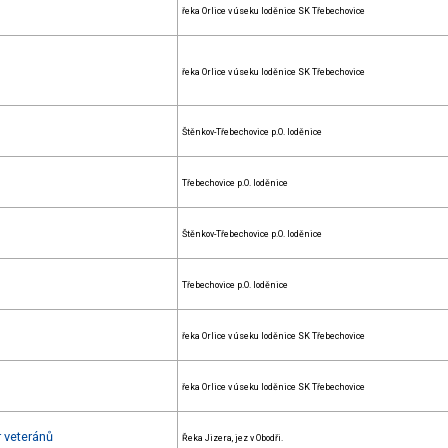
řeka Orlice v úseku loděnice SK Třebechovice
řeka Orlice v úseku loděnice SK Třebechovice
Štěnkov-Třebechovice p.O. loděnice
Třebechovice p.O. loděnice
Štěnkov-Třebechovice p.O. loděnice
Třebechovice p.O. loděnice
řeka Orlice v úseku loděnice SK Třebechovice
řeka Orlice v úseku loděnice SK Třebechovice
r veteránů
Řeka Jizera, jez v Obodři.