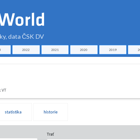
čky, data ČSK DV
3
2022
2021
2020
2019
2
k VT
statistika
historie
Trať