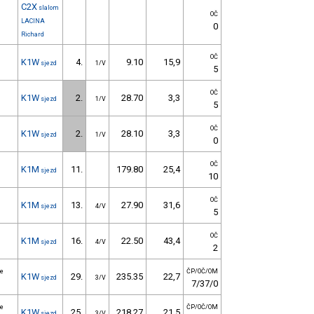
C2X
slalom
OČ
LACINA
0
Richard
OČ
K1W
4.
9.10
15,9
sjezd
1/V
5
OČ
K1W
2.
28.70
3,3
sjezd
1/V
5
OČ
K1W
2.
28.10
3,3
sjezd
1/V
0
OČ
K1M
11.
179.80
25,4
sjezd
10
OČ
K1M
13.
27.90
31,6
sjezd
4/V
5
OČ
K1M
16.
22.50
43,4
sjezd
4/V
2
le
ČP/OČ/OM
K1W
29.
235.35
22,7
sjezd
3/V
7/37/0
le
ČP/OČ/OM
K1W
25.
218.27
21,5
sjezd
3/V