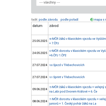
řadit:
podle závodu
podle pořadí
mapa s 
datum
závod
MČR žáků v klasickém sjezdu ve Vyšším 
59
25.05.2025
+ 7.ČPJ
MČR dorostu v klasickém sjezdu ve Vyš
57
24.05.2025
+6.ČPJ 1.ČPž
27.07.2024
Sjezd v Třebechovicích
100
27.07.2024
Sprint v Třebechovicích
101
MČR žáků v klasickém sjezdu + veřejný 
73
09.06.2024
na Labi pod Dvorem Králové + 6. Če
MČR dorostu v klasickém sjezdu + veřej
71
08.06.2024
juniorů + 1. Český pohár žáků na La