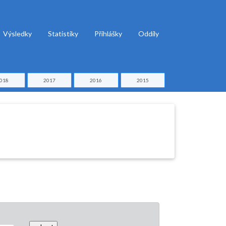
Výsledky
Statistiky
Přihlášky
Oddíly
018
2017
2016
2015