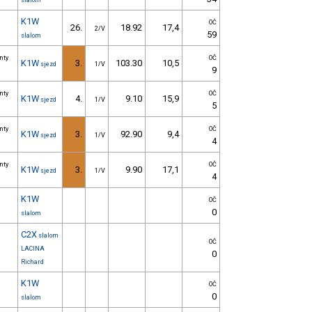
slalom
K1W
OČ
26.
18.92
17,4
2/V
59
slalom
inty
OČ
K1W
3.
103.30
10,5
sjezd
1/V
9
inty
OČ
K1W
4.
9.10
15,9
sjezd
1/V
5
inty
OČ
K1W
3.
92.90
9,4
sjezd
1/V
4
inty
OČ
K1W
3.
9.90
17,1
sjezd
1/V
4
K1W
OČ
0
slalom
C2X
slalom
OČ
LACINA
0
Richard
K1W
OČ
0
slalom