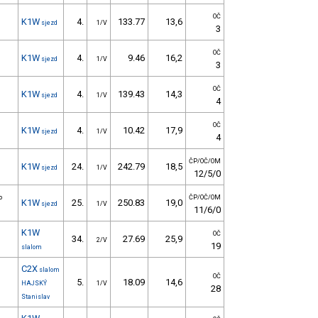
OČ
K1W
4.
133.77
13,6
sjezd
1/V
3
OČ
K1W
4.
9.46
16,2
sjezd
1/V
3
OČ
K1W
4.
139.43
14,3
sjezd
1/V
4
OČ
K1W
4.
10.42
17,9
sjezd
1/V
4
ČP/OČ/OM
K1W
24.
242.79
18,5
sjezd
1/V
12/5/0
o
ČP/OČ/OM
K1W
25.
250.83
19,0
sjezd
1/V
11/6/0
K1W
OČ
34.
27.69
25,9
2/V
19
slalom
C2X
slalom
OČ
5.
18.09
14,6
HAJSKÝ
1/V
28
Stanislav