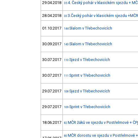
29.04.2018
4. Český pohár v klasickém sjezdu + MČ
35
28.04.2018
3.Český pohár v klasickém sjezdu +MČR
33
01.10.2017
Slalom v Třebechovicích
144
30.09.2017
Slalom v Třebechovicích
143
30.07.2017
Sjezd v Třebechovicích
110
30.07.2017
Sprint v Třebechovicích
111
29.07.2017
Sjezd v Třebechovicích
108
29.07.2017
Sprint v Třebechovicích
109
18.06.2017
MČR žáků ve sjezdu v Postřelmově + ČPj
82
MČR dorostu ve sjezdu v Postřelmově + 
80