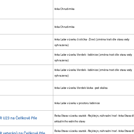
řeka Chrudimka
řeka Chrudimka
řeka Labe v úseku čistička - Žireč (změna trati dle stavu vody
vyhrazena)
řeka Labe v úseku Verdek - loděnice (změna trati dle stavu vody
vyhrazena)
řeka Labe v úseku Verdek - loděnice (změna trati dle stavu vody
vyhrazena)
řeka Labe v úseku Verdek lávka - pod skálou
řeka Labe v úseku v prostoru loděnice
Řeka Otava v úseku soutok - Rejštejn, náhradní trať - řeka Otava d
R U23 na Čeňkově Pile
aktuálního vodního stavu
Řeka Otava v úseku soutok - Rejštejn, náhradní trať - řeka Otava d
R veteránů na Čeňkově Pile