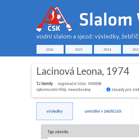
vodní slalom a sjezd: výsledky, žebří
2026
2025
2024
202
Lacinová Leona, 1974
TJ Semily
registrační číslo: 059008
výkonnostní třídy neevidovány
zásady pro zis
výsledky
umístění v žebříčcích
Typ závodu