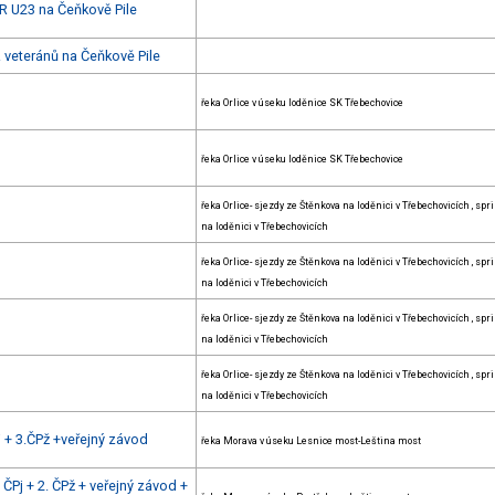
R U23 na Čeňkově Pile
 veteránů na Čeňkově Pile
řeka Orlice v úseku loděnice SK Třebechovice
řeka Orlice v úseku loděnice SK Třebechovice
řeka Orlice- sjezdy ze Štěnkova na loděnici v Třebechovicích , spr
na loděnici v Třebechovicích
řeka Orlice- sjezdy ze Štěnkova na loděnici v Třebechovicích , spr
na loděnici v Třebechovicích
řeka Orlice- sjezdy ze Štěnkova na loděnici v Třebechovicích , spr
na loděnici v Třebechovicích
řeka Orlice- sjezdy ze Štěnkova na loděnici v Třebechovicích , spr
na loděnici v Třebechovicích
 + 3.ČPž +veřejný závod
řeka Morava v úseku Lesnice most-Leština most
ČPj + 2. ČPž + veřejný závod +