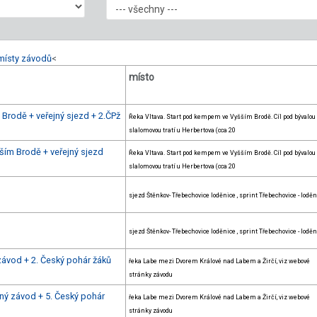
místy závodů
<
místo
Brodě + veřejný sjezd + 2.ČPž
Řeka Vltava. Start pod kempem ve Vyšším Brodě. Cíl pod bývalou
slalomovou tratí u Herbertova (cca 20
ším Brodě + veřejný sjezd
Řeka Vltava. Start pod kempem ve Vyšším Brodě. Cíl pod bývalou
slalomovou tratí u Herbertova (cca 20
sjezd Štěnkov- Třebechovice loděnice , sprint Třebechovice - loděn
sjezd Štěnkov- Třebechovice loděnice , sprint Třebechovice - loděn
závod + 2. Český pohár žáků
řeka Labe mezi Dvorem Králové nad Labem a Žirčí, viz webové
stránky závodu
ný závod + 5. Český pohár
řeka Labe mezi Dvorem Králové nad Labem a Žirčí, viz webové
stránky závodu