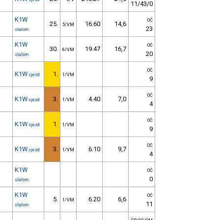
11/43/0
K1W
OČ
25.
16.60
14,6
5/VM
23
slalom
K1W
OČ
30.
19.47
16,7
6/VM
20
slalom
OČ
K1W
1.
sjezd
1/VM
9
OČ
K1W
3.
4.40
7,0
sjezd
1/VM
4
OČ
K1W
1.
sjezd
1/VM
9
OČ
K1W
3.
6.10
9,7
sjezd
1/VM
4
K1W
OČ
0
slalom
K1W
OČ
5.
6.20
6,6
1/VM
11
slalom