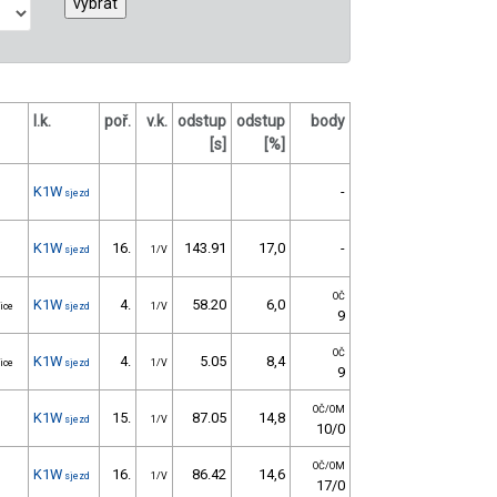
l.k.
poř.
v.k.
odstup
odstup
body
[s]
[%]
K1W
-
sjezd
K1W
16.
143.91
17,0
-
sjezd
1/V
OČ
K1W
4.
58.20
6,0
ice
sjezd
1/V
9
OČ
K1W
4.
5.05
8,4
ice
sjezd
1/V
9
OČ/OM
K1W
15.
87.05
14,8
sjezd
1/V
10/0
OČ/OM
K1W
16.
86.42
14,6
sjezd
1/V
17/0