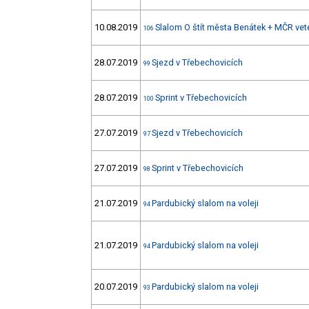
10.08.2019
Slalom O štít města Benátek + MČR vet
106
28.07.2019
Sjezd v Třebechovicích
99
28.07.2019
Sprint v Třebechovicích
100
27.07.2019
Sjezd v Třebechovicích
97
27.07.2019
Sprint v Třebechovicích
98
21.07.2019
Pardubický slalom na voleji
94
21.07.2019
Pardubický slalom na voleji
94
20.07.2019
Pardubický slalom na voleji
93