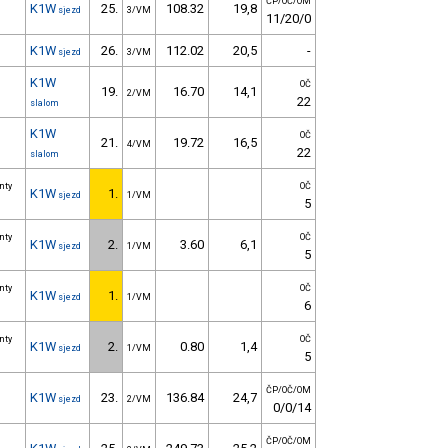
ČP/OČ/OM
K1W
25.
108.32
19,8
sjezd
3/VM
11/20/0
K1W
26.
112.02
20,5
-
sjezd
3/VM
K1W
OČ
19.
16.70
14,1
2/VM
22
slalom
K1W
OČ
21.
19.72
16,5
4/VM
22
slalom
inty
OČ
K1W
1.
sjezd
1/VM
5
inty
OČ
K1W
2.
3.60
6,1
sjezd
1/VM
5
inty
OČ
K1W
1.
sjezd
1/VM
6
inty
OČ
K1W
2.
0.80
1,4
sjezd
1/VM
5
ČP/OČ/OM
K1W
23.
136.84
24,7
sjezd
2/VM
0/0/14
ČP/OČ/OM