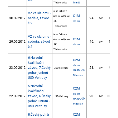
Třebechovice
Tomáš
řeka Orlice v
VZ ve slalomu -
C1M
úseku loděnice
30.09.2012
neděle, závod
24.
18.60
6/V
SK
slalom
č.2
Třebechovice
řeka Orlice v
VZ ve slalomu -
C1M
úseku loděnice
29.09.2012
sobota, závod
16.
16.00
3/V
SK
slalom
č.1
Třebechovice
6.Národní
C2M
kvalifikační
slalom
23.09.2012
závod, 7.Český
21.
41.08
USD Veltrusy
2/V
HAJDUČÍK
pohár juniorů -
Miroslav
USD Veltrusy
5.Národní
C2M
kvalifikační
slalom
22.09.2012
závod, 6.Český
23.
133.84
USD Veltrusy
1/V
HAJDUČÍK
pohár juniorů -
Miroslav
USD Veltrusy
8.Český pohár
C2M