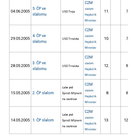
C2M
5. ČP ve
slalom
04.06.2005
11.
75.92
USD Troja
slalomu
Hajdučík
Miroslav
C2M
4. ČP ve
slalom
29.05.2005
10.
76.86
USD Trnávka
slalomu
Hajdučík
Miroslav
C2M
3. ČP ve
slalom
28.05.2005
12.
80.74
USD Trnávka
slalomu
Hajdučík
Miroslav
C2M
Labe pod
slalom
15.05.2005
2. ČP slalom
8.
85.18
Špindl.Mlýnem
Hajdučík
na soutěsce
Miroslav
C2M
Labe pod
slalom
14.05.2005
1. ČP slalom
13.
122.28
Špindl.Mlýnem
Hajdučík
na soutěsce
Miroslav