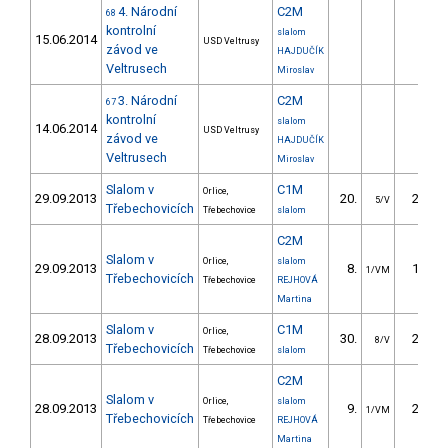
4. Národní
C2M
68
kontrolní
slalom
15.06.2014
USD Veltrusy
závod ve
HAJDUČÍK
Veltrusech
Miroslav
3. Národní
C2M
67
kontrolní
slalom
14.06.2014
USD Veltrusy
závod ve
HAJDUČÍK
Veltrusech
Miroslav
Slalom v
C1M
Orlice,
29.09.2013
20.
21.70
5/V
Třebechovicích
Třebechovice
slalom
C2M
Slalom v
Orlice,
slalom
29.09.2013
8.
17.60
1/VM
Třebechovicích
Třebechovice
REJHOVÁ
Martina
Slalom v
C1M
Orlice,
28.09.2013
30.
27.00
8/V
Třebechovicích
Třebechovice
slalom
C2M
Slalom v
Orlice,
slalom
28.09.2013
9.
23.80
1/VM
Třebechovicích
Třebechovice
REJHOVÁ
Martina