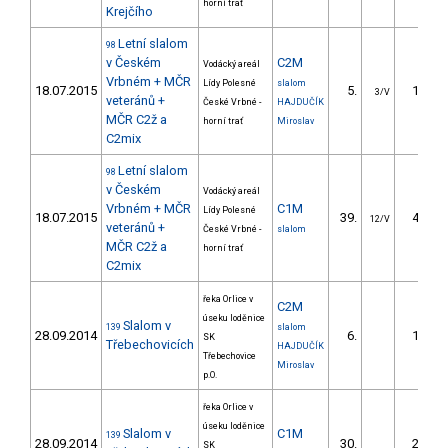
horní trať
Krejčího
Letní slalom
98
v Českém
C2M
Vodácký areál
Vrbném + MČR
Lídy Polesné
slalom
18.07.2015
5.
10.65
3/V
veteránů +
České Vrbné -
HAJDUČÍK
MČR C2ž a
horní trať
Miroslav
C2mix
Letní slalom
98
v Českém
Vodácký areál
Vrbném + MČR
C1M
Lídy Polesné
18.07.2015
39.
45.62
12/V
veteránů +
České Vrbné -
slalom
MČR C2ž a
horní trať
C2mix
řeka Orlice v
C2M
úseku loděnice
Slalom v
139
slalom
28.09.2014
6.
16.50
SK
Třebechovicích
HAJDUČÍK
Třebechovice
Miroslav
p.O.
řeka Orlice v
úseku loděnice
Slalom v
C1M
139
28.09.2014
30.
26.20
SK