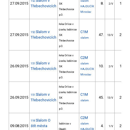
Slalom v
152
slalom
27.09.2015
8.
17.10
SK
2/V
Třebechovicích
HAJDUČÍK
Třebechovice
Miroslav
p.O.
řeka Orlice v
úseku loděnice
Slalom v
C1M
152
27.09.2015
47.
27.10
SK
13/V
Třebechovicích
slalom
Třebechovice
p.O.
řeka Orlice v
C2M
úseku loděnice
Slalom v
151
slalom
26.09.2015
10.
19.10
SK
2/V
Třebechovicích
HAJDUČÍK
Třebechovice
Miroslav
p.O.
řeka Orlice v
úseku loděnice
Slalom v
C1M
151
26.09.2015
45.
27.70
SK
13/V
Třebechovicích
slalom
Třebechovice
p.O.
C2M
Slalom O
118
loděnice v
slalom
09.08.2015
štít města
4.
23.80
1/V
Obodři
HAJDUČÍK