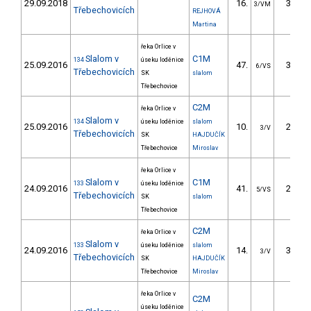
29.09.2018
16.
34.20
3/VM
Třebechovicích
REJHOVÁ
Martina
řeka Orlice v
Slalom v
C1M
134
úseku loděnice
25.09.2016
47.
35.10
6/VS
Třebechovicích
SK
slalom
Třebechovice
C2M
řeka Orlice v
Slalom v
134
úseku loděnice
slalom
25.09.2016
10.
28.40
3/V
Třebechovicích
SK
HAJDUČÍK
Třebechovice
Miroslav
řeka Orlice v
Slalom v
C1M
133
úseku loděnice
24.09.2016
41.
27.20
5/VS
Třebechovicích
SK
slalom
Třebechovice
C2M
řeka Orlice v
Slalom v
133
úseku loděnice
slalom
24.09.2016
14.
33.40
3/V
Třebechovicích
SK
HAJDUČÍK
Třebechovice
Miroslav
řeka Orlice v
C2M
úseku loděnice