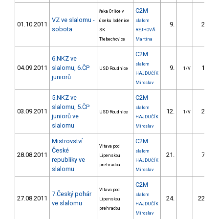
C2M
řeka Orlice v
VZ ve slalomu -
úseku loděnice
slalom
01.10.2011
9.
26.50
sobota
SK
REJHOVÁ
Třebechovice
Martina
C2M
6.NKZ ve
slalom
04.09.2011
slalomu, 6.ČP
9.
18.99
USD Roudnice
1/V
HAJDUČÍK
juniorů
Miroslav
5.NKZ ve
C2M
slalomu, 5.ČP
slalom
03.09.2011
12.
26.12
USD Roudnice
1/V
juniorů ve
HAJDUČÍK
slalomu
Miroslav
Mistrovství
C2M
Vltava pod
České
slalom
28.08.2011
21.
75.57
Lipenskou
republiky ve
HAJDUČÍK
prehradou
slalomu
Miroslav
C2M
Vltava pod
7.Český pohár
slalom
27.08.2011
24.
222.00
Lipenskou
ve slalomu
HAJDUČÍK
prehradou
Miroslav