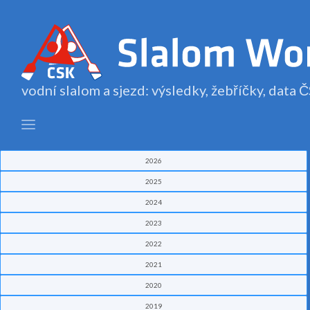
vodní slalom a sjezd: výsledky, žebříčky, data
2026
2025
2024
2023
2022
2021
2020
2019