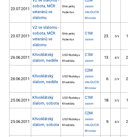
VZ ve slalomu -
C2M
sobota, MČR
Ohře peřej
slalom
23.07.2011
veteránů ve
Hubertus
HAJDUČÍK
slalomu
Miroslav
VZ ve slalomu -
sobota, MČR
C1M
Ohře peřej
23.07.2011
23.
17.28
5/V
veteránů ve
Hubertus
slalom
slalomu
Křivoklátský
C1M
USD Roztoky u
26.06.2011
13.
21.39
4/V
slalom, neděle
Křivoklátu
slalom
C2M
Křivoklátský
USD Roztoky u
slalom
26.06.2011
6.
28.89
2/V
slalom, neděle
Křivoklátu
HAJDUČÍK
Miroslav
Křivoklátský
C1M
USD Roztoky u
25.06.2011
18.
18.04
3/V
slalom, sobota
Křivoklátu
slalom
C2M
Křivoklátský
USD Roztoky u
slalom
25.06.2011
9.
25.99
4/V
slalom, sobota
Křivoklátu
HAJDUČÍK
Miroslav