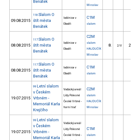
Benátek
Miroslav
Slalom O
118
C1M
loděnice v
09.08.2015
štít města
Obodři
slalom
Benátek
C2M
Slalom O
117
loděnice v
slalom
08.08.2015
štít města
8.
28.80
2/V
Obodři
HAJDUČÍK
Benátek
Miroslav
Slalom O
117
C1M
loděnice v
08.08.2015
štít města
Obodři
slalom
Benátek
Letní slalom
99
C2M
Vodácký areál
v Českém
Lídy Polesné
slalom
19.07.2015
Vrbném -
České Vrbné -
HAJDUČÍK
Memoriál Karla
horní trať
Miroslav
Krejčího
Letní slalom
99
Vodácký areál
v Českém
C1M
Lídy Polesné
19.07.2015
Vrbném -
České Vrbné -
slalom
Memoriál Karla