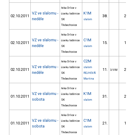
řeka Orlice v
VZ ve slalomu -
K1M
úseku loděnice
02.10.2011
38.
22.50
neděle
SK
slalom
Třebechovice
řeka Orlice v
VZ ve slalomu -
C1M
úseku loděnice
02.10.2011
15.
16.80
neděle
SK
slalom
Třebechovice
C2M
řeka Orlice v
VZ ve slalomu -
úseku loděnice
slalom
02.10.2011
11.
26.20
3/VM
neděle
SK
REJHOVÁ
Třebechovice
Martina
řeka Orlice v
VZ ve slalomu -
K1M
úseku loděnice
01.10.2011
31.
24.10
sobota
SK
slalom
Třebechovice
řeka Orlice v
VZ ve slalomu -
C1M
úseku loděnice
01.10.2011
21.
19.50
sobota
SK
slalom
Třebechovice