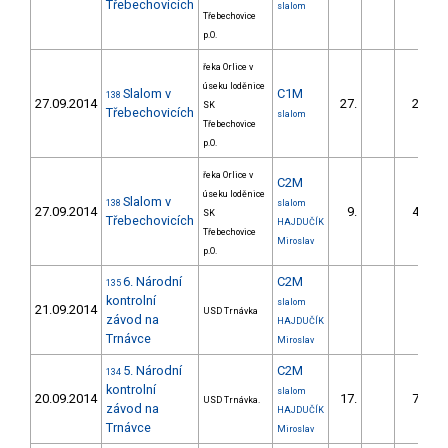
Třebechovicích
slalom
Třebechovice
p.O.
řeka Orlice v
úseku loděnice
Slalom v
C1M
138
27.09.2014
27.
25.70
SK
Třebechovicích
slalom
Třebechovice
p.O.
řeka Orlice v
C2M
úseku loděnice
Slalom v
138
slalom
27.09.2014
9.
40.60
SK
Třebechovicích
HAJDUČÍK
Třebechovice
Miroslav
p.O.
6. Národní
C2M
135
kontrolní
slalom
21.09.2014
USD Trnávka
závod na
HAJDUČÍK
Trnávce
Miroslav
5. Národní
C2M
134
kontrolní
slalom
20.09.2014
17.
76.63
USD Trnávka.
závod na
HAJDUČÍK
Trnávce
Miroslav