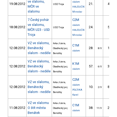
ve slalomu,
slalom
19.08.2012
21.
48.26
USD Troja
MČR ve
HAJDUČÍK
slalomu
Miroslav
7.Český pohár
C2M
ve slalomu,
slalom
18.08.2012
24.
59.45
USD Troja
MČR U23 - USD
HAJDUČÍK
Troja
Miroslav
VZ ve slalomu,
řeka Jizera,
C1M
12.08.2012
Benátecký
28.
19.10
Obodřecký jez,
8/V
slalom
slalom - neděle
Benátky
VZ ve slalomu,
řeka Jizera,
K1M
12.08.2012
Benátecký
57.
37.45
Obodřecký jez,
6/V
slalom
slalom - neděle
Benátky
C2M
VZ ve slalomu,
řeka Jizera,
slalom
12.08.2012
Benátecký
10.
81.50
Obodřecký jez,
2/V
POLÍVKA
slalom - neděle
Benátky
Karel
VZ ve slalomu
řeka Jizera,
C1M
11.08.2012
O štít města
38.
26.90
Obodřecký jez,
11/V
slalom
Benátek
Benátky