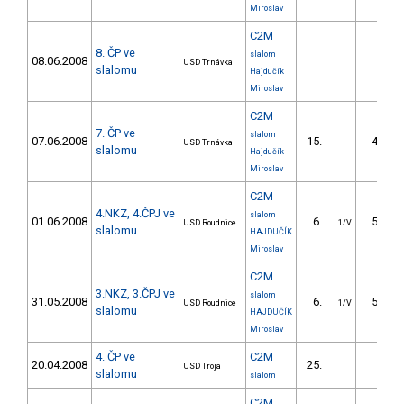
Miroslav
C2M
8. ČP ve
slalom
08.06.2008
USD Trnávka
slalomu
Hajdučík
Miroslav
C2M
7. ČP ve
slalom
07.06.2008
15.
46.41
USD Trnávka
slalomu
Hajdučík
Miroslav
C2M
4.NKZ, 4.ČPJ ve
slalom
01.06.2008
6.
54.90
USD Roudnice
1/V
slalomu
HAJDUČÍK
Miroslav
C2M
3.NKZ, 3.ČPJ ve
slalom
31.05.2008
6.
58.01
USD Roudnice
1/V
slalomu
HAJDUČÍK
Miroslav
4. ČP ve
C2M
20.04.2008
25.
USD Troja
slalomu
slalom
C2M