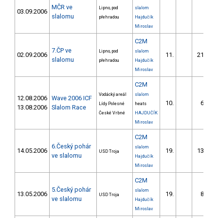
MČR ve
Lipno, pod
slalom
03.09.2006
slalomu
přehradou
Hajdučík
Miroslav
C2M
7.ČP ve
Lipno, pod
slalom
02.09.2006
11.
211.39
slalomu
přehradou
Hajdučík
Miroslav
C2M
Vodácký areál
slalom
12.08.2006
Wave 2006 ICF
10.
65.65
Lídy Polesné
heats
13.08.2006
Slalom Race
České Vrbné
HAJDUČÍK
Miroslav
C2M
6.Český pohár
slalom
14.05.2006
19.
131.56
USD Troja
ve slalomu
Hajdučík
Miroslav
C2M
5.Český pohár
slalom
13.05.2006
19.
81.39
USD Troja
ve slalomu
Hajdučík
Miroslav