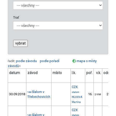
Trať
řadit:
podle závodu
podle pořadí
mapa s místy
závodů
<
datum
závod
místo
l.k.
poř.
v.k.
odstup
[s]
C2X
Slalom v
144
slalom
30.09.2018
16.
23.30
2/VM
Třebechovicích
REJHOVÁ
Martina
C2X
Slalom v
143
slalom