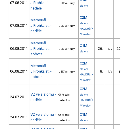
07.08.2011
J.Froňka st. -
USD Veltrusy
slalom
neděle
C2M
Memoriál
slalom
07.08.2011
J.Froňka st. -
USD Veltrusy
HAJDUČÍK
neděle
Miroslav
Memoriál
C1M
06.08.2011
J.Froňka st. -
26.
202.75
USD Veltrusy
4/V
slalom
sobota
C2M
Memoriál
slalom
06.08.2011
J.Froňka st. -
8.
96.24
USD Veltrusy
1/V
HAJDUČÍK
sobota
Miroslav
C2M
VZ ve slalomu -
Ohře peřej
slalom
24.07.2011
neděle
Hubertus
HAJDUČÍK
Miroslav
VZ ve slalomu -
C1M
Ohře peřej
24.07.2011
neděle
Hubertus
slalom