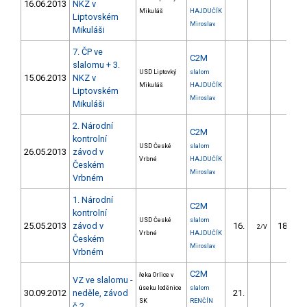
16.06.2013
NKZ v
Mikuláš
HAJDUČÍK
Liptovském
Miroslav
Mikuláši
7. ČP ve
C2M
slalomu + 3.
USD Liptovký
slalom
15.06.2013
NKZ v
Mikuláš
HAJDUČÍK
Liptovském
Miroslav
Mikuláši
2. Národní
C2M
kontrolní
USD České
slalom
26.05.2013
závod v
Vrbné
HAJDUČÍK
Českém
Miroslav
Vrbném
1. Národní
C2M
kontrolní
USD České
slalom
25.05.2013
závod v
16.
180.95
2/V
Vrbné
HAJDUČÍK
Českém
Miroslav
Vrbném
C2M
řeka Orlice v
VZ ve slalomu -
úseku loděnice
slalom
30.09.2012
neděle, závod
21.
SK
RENČÍN
č.2