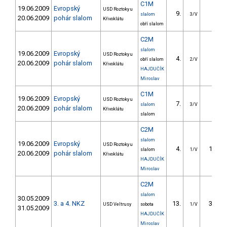
C1M
19.06.2009
Evropský
USD Roztoky u
9.
4.70
slalom
3/V
20.06.2009
pohár slalom
Křivoklátu
obří slalom
C2M
slalom
19.06.2009
Evropský
USD Roztoky u
4.
3.61
obří slalom
2/V
20.06.2009
pohár slalom
Křivoklátu
HAJDUČÍK
Miroslav
C1M
19.06.2009
Evropský
USD Roztoky u
7.
9.49
slalom
3/V
20.06.2009
pohár slalom
Křivoklátu
slalom
C2M
slalom
19.06.2009
Evropský
USD Roztoky u
4.
13.95
slalom
1/V
20.06.2009
pohár slalom
Křivoklátu
HAJDUČÍK
Miroslav
C2M
slalom
30.05.2009
3. a 4. NKZ
13.
34.50
USD Veltrusy
sobota
1/V
31.05.2009
HAJDUČÍK
Miroslav