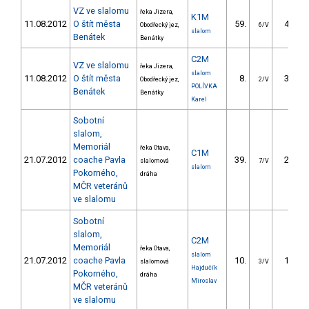
VZ ve slalomu
řeka Jizera,
K1M
11.08.2012
O štít města
59.
41.90
Obodřecký jez,
6/V
slalom
Benátek
Benátky
C2M
VZ ve slalomu
řeka Jizera,
slalom
11.08.2012
O štít města
8.
39.10
Obodřecký jez,
2/V
POLÍVKA
Benátek
Benátky
Karel
Sobotní
slalom,
Memoriál
řeka Otava,
C1M
21.07.2012
coache Pavla
39.
21.83
slalomová
7/V
slalom
Pokorného,
dráha
MČR veteránů
ve slalomu
Sobotní
slalom,
C2M
Memoriál
řeka Otava,
slalom
21.07.2012
coache Pavla
10.
12.66
slalomová
3/V
Hajdučík
Pokorného,
dráha
Miroslav
MČR veteránů
ve slalomu