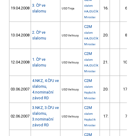
3. ČP ve
slalom
19.04.2008
16.
67.54
USD Troja
slalomu
HAJDUČÍK
Miroslav
C2M
2. ČP ve
slalom
13.04.2008
20.
85.79
USD Veltrusy
slalomu
HAJDUČÍK
Miroslav
C2M
1. ČP ve
slalom
12.04.2008
21.
101.32
USD Veltrusy
slalomu
HAJDUČÍK
Miroslav
4.NKZ, 4.ČPJ ve
C2M
slalomu,
slalom
03.06.2007
20.
179.06
USD Veltrusy
4.nominační
Hajdučík
závod RD
Miroslav
3.NKZ, 3.ČPJ ve
C2M
slalomu,
slalom
02.06.2007
17.
76.92
USD Veltrusy
3.nominační
Hajdučík
závod RD
Miroslav
C2M