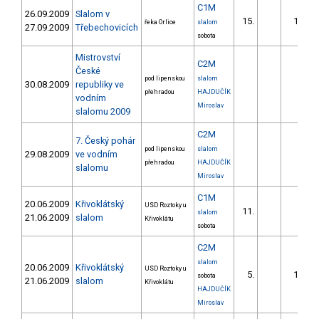
C1M
26.09.2009
Slalom v
15.
19.30
řeka Orlice
slalom
27.09.2009
Třebechovicích
sobota
Mistrovství
C2M
České
pod lipenskou
slalom
30.08.2009
republiky ve
přehradou
HAJDUČÍK
vodním
Miroslav
slalomu 2009
C2M
7. Český pohár
pod lipenskou
slalom
29.08.2009
ve vodním
přehradou
HAJDUČÍK
slalomu
Miroslav
C1M
20.06.2009
Křivoklátský
USD Roztoky u
11.
9.49
slalom
21.06.2009
slalom
Křivoklátu
sobota
C2M
slalom
20.06.2009
Křivoklátský
USD Roztoky u
5.
13.95
sobota
21.06.2009
slalom
Křivoklátu
HAJDUČÍK
Miroslav