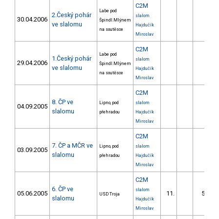
C2M
Labe pod
2.Český pohár
slalom
30.04.2006
Špindl.Mlýnem
ve slalomu
Hajdučík
na soutěsce
Miroslav
C2M
Labe pod
1.Český pohár
slalom
29.04.2006
Špindl.Mlýnem
ve slalomu
Hajdučík
na soutěsce
Miroslav
C2M
8. ČP ve
Lipno, pod
slalom
04.09.2005
slalomu
přehradou
Hajdučík
Miroslav
C2M
7. ČP a MČR ve
Lipno, pod
slalom
03.09.2005
slalomu
přehradou
Hajdučík
Miroslav
C2M
6. ČP ve
slalom
05.06.2005
11.
54.38
USD Troja
slalomu
Hajdučík
Miroslav