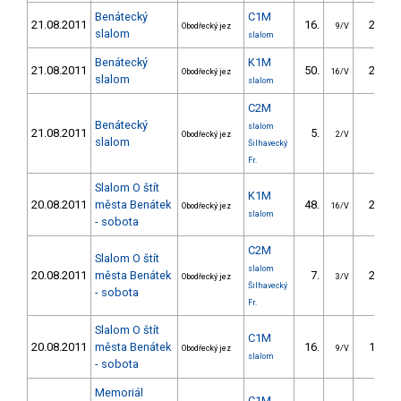
Benátecký
C1M
21.08.2011
16.
20.60
Obodřecký jez
9/V
slalom
slalom
Benátecký
K1M
21.08.2011
50.
25.70
Obodřecký jez
16/V
slalom
slalom
C2M
Benátecký
slalom
21.08.2011
5.
9.60
Obodřecký jez
2/V
slalom
Šilhavecký
Fr.
Slalom O štít
K1M
20.08.2011
města Benátek
48.
29.60
Obodřecký jez
16/V
slalom
- sobota
C2M
Slalom O štít
slalom
20.08.2011
města Benátek
7.
22.50
Obodřecký jez
3/V
Šilhavecký
- sobota
Fr.
Slalom O štít
C1M
20.08.2011
města Benátek
16.
15.40
Obodřecký jez
9/V
slalom
- sobota
Memoriál
C1M