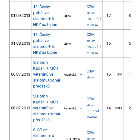
12. Český
C2M
pohár ve
slalom
01.09.2013
17.
35.38
Lipno
slalomu + 6.
HAJDUČÍK
NKZ na Lipně
Miroslav
11. Český
C2M
pohár ve
slalom
31.08.2013
16.
57.26
Lipno
slalomu + 5.
HAJDUČÍK
NKZ na Lipně
Miroslav
Slalom v
Kadani + MČR
C1M
06.07.2013
veteránů ve
15.
12.60
Kadaňský mlýn
5/V
slalom
slalomu+pohár
předžáků
Slalom v
C2M
Kadani + MČR
slalom
06.07.2013
veteránů ve
14.
27.10
Kadaňský mlýn
5/VM
REJHOVÁ
slalomu+pohár
Martina
předžáků
8. ČP ve
C2M
slalomu + 4.
USD Liptovký
slalom