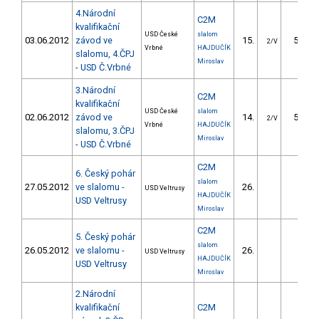
4.Národní
C2M
kvalifikační
USD České
slalom
03.06.2012
závod ve
15.
59.18
2/V
Vrbné
HAJDUČÍK
slalomu, 4.ČPJ
Miroslav
- USD Č.Vrbné
3.Národní
C2M
kvalifikační
USD České
slalom
02.06.2012
závod ve
14.
50.57
2/V
Vrbné
HAJDUČÍK
slalomu, 3.ČPJ
Miroslav
- USD Č.Vrbné
C2M
6. Český pohár
slalom
27.05.2012
ve slalomu -
26.
USD Veltrusy
HAJDUČÍK
USD Veltrusy
Miroslav
C2M
5. Český pohár
slalom
26.05.2012
ve slalomu -
26.
USD Veltrusy
HAJDUČÍK
USD Veltrusy
Miroslav
2.Národní
kvalifikační
C2M