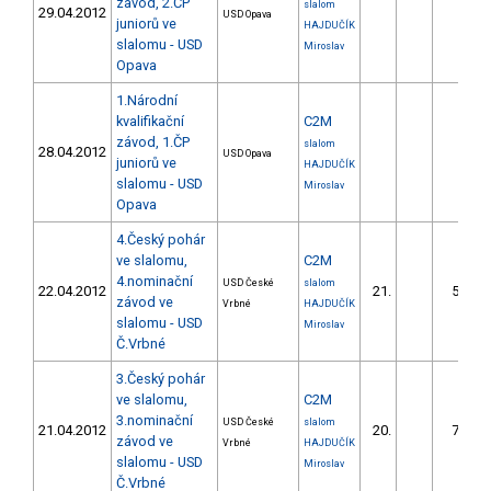
závod, 2.ČP
slalom
29.04.2012
USD Opava
juniorů ve
HAJDUČÍK
slalomu - USD
Miroslav
Opava
1.Národní
kvalifikační
C2M
závod, 1.ČP
slalom
28.04.2012
USD Opava
juniorů ve
HAJDUČÍK
slalomu - USD
Miroslav
Opava
4.Český pohár
ve slalomu,
C2M
4.nominační
USD České
slalom
22.04.2012
21.
50.39
závod ve
Vrbné
HAJDUČÍK
slalomu - USD
Miroslav
Č.Vrbné
3.Český pohár
ve slalomu,
C2M
3.nominační
USD České
slalom
21.04.2012
20.
77.85
závod ve
Vrbné
HAJDUČÍK
slalomu - USD
Miroslav
Č.Vrbné