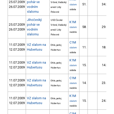
25.07.2009
pohár ve
Vrbné, Vodácký
51.
34.39
slalom
26.07.2009
vodním
areál Lídy
sobota
slalomu
Polesné
Jihočeský
USD České
K1M
25.07.2009
pohár ve
Vrbné, Vodácký
58.
29.87
slalom
26.07.2009
vodním
areál Lídy
neděle
slalomu
Polesné
C1M
11.07.2009
VZ slalom na
Ohře, peřej
11.
18.90
slalom
12.07.2009
Hubertusu
Hubertus
sobota
K1M
11.07.2009
VZ slalom na
Ohře, peřej
15.
14.30
slalom
12.07.2009
Hubertusu
Hubertus
sobota
C1M
11.07.2009
VZ slalom na
Ohře, peřej
14.
23.60
slalom
12.07.2009
Hubertusu
Hubertus
neděle
K1M
11.07.2009
VZ slalom na
Ohře, peřej
15.
24.30
slalom
12.07.2009
Hubertusu
Hubertus
neděle
C1M