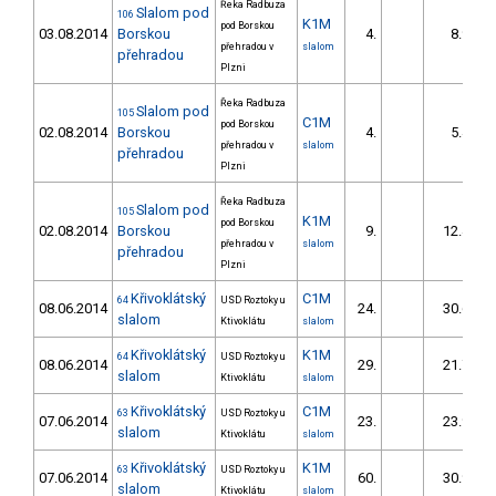
Řeka Radbuza
Slalom pod
106
K1M
pod Borskou
03.08.2014
Borskou
4.
8.98
přehradou v
slalom
přehradou
Plzni
Řeka Radbuza
Slalom pod
105
C1M
pod Borskou
02.08.2014
Borskou
4.
5.42
přehradou v
slalom
přehradou
Plzni
Řeka Radbuza
Slalom pod
105
K1M
pod Borskou
02.08.2014
Borskou
9.
12.46
přehradou v
slalom
přehradou
Plzni
Křivoklátský
C1M
64
USD Roztoky u
08.06.2014
24.
30.62
slalom
Ktivoklátu
slalom
Křivoklátský
K1M
64
USD Roztoky u
08.06.2014
29.
21.75
slalom
Ktivoklátu
slalom
Křivoklátský
C1M
63
USD Roztoky u
07.06.2014
23.
23.90
slalom
Ktivoklátu
slalom
Křivoklátský
K1M
63
USD Roztoky u
07.06.2014
60.
30.90
slalom
Ktivoklátu
slalom