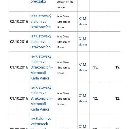
předžáků
železničního
mostu
Klatovský
137
řeka Otava
K1M
02.10.2016
slalom ve
Strakonice
slalom
Strakonicích
Poskalí
Klatovský
137
řeka Otava
C1M
02.10.2016
slalom ve
Strakonice
slalom
Strakonicích
Poskalí
Klatovský
136
slalom ve
řeka Otava
K1M
01.10.2016
Strakonicích -
15.
19.19
Strakonice
slalom
Memoriál
Poskalí
Karla Vanči
Klatovský
136
slalom ve
řeka Otava
C1M
01.10.2016
Strakonicích -
12.
12.86
Strakonice
slalom
Memoriál
Poskalí
Karla Vanči
Slalom ve
119
Veltrusech -
C1M