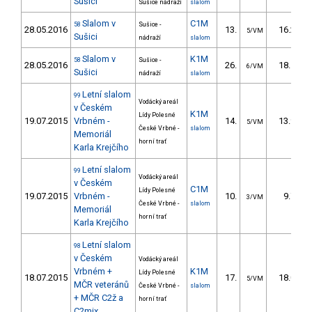
Sušici
Sušice nádraží
slalom
Slalom v
C1M
58
Sušice -
28.05.2016
13.
16.28
5/VM
Sušici
nádraží
slalom
Slalom v
K1M
58
Sušice -
28.05.2016
26.
18.19
6/VM
Sušici
nádraží
slalom
Letní slalom
99
Vodácký areál
v Českém
K1M
Lídy Polesné
19.07.2015
Vrbném -
14.
13.98
5/VM
České Vrbné -
slalom
Memoriál
horní trať
Karla Krejčího
Letní slalom
99
Vodácký areál
v Českém
C1M
Lídy Polesné
19.07.2015
Vrbném -
10.
9.78
3/VM
České Vrbné -
slalom
Memoriál
horní trať
Karla Krejčího
Letní slalom
98
v Českém
Vodácký areál
Vrbném +
K1M
Lídy Polesné
18.07.2015
17.
18.00
5/VM
MČR veteránů
České Vrbné -
slalom
+ MČR C2ž a
horní trať
C2mix