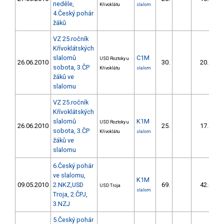
neděle,
Křivoklátu
slalom
4.Český pohár
žáků
VZ 25.ročník
Křívoklátských
slalomů
C1M
USD Roztoky u
26.06.2010
30.
20.10
sobota, 3.ČP
Křivoklátu
slalom
žáků ve
slalomu
VZ 25.ročník
Křívoklátských
slalomů
K1M
USD Roztoky u
26.06.2010
25.
17.75
sobota, 3.ČP
Křivoklátu
slalom
žáků ve
slalomu
6.Český pohár
ve slalomu,
K1M
09.05.2010
2.NKZ,USD
69.
42.63
USD Troja
slalom
Troja, 2.ČPJ,
3.NZJ
5.Český pohár