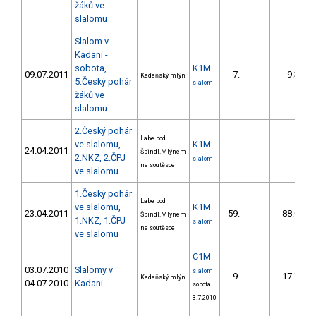
žáků ve
slalomu
Slalom v
Kadani -
sobota,
K1M
09.07.2011
7.
9.30
Kadaňský mlýn
5.Český pohár
slalom
žáků ve
slalomu
2.Český pohár
Labe pod
ve slalomu,
K1M
24.04.2011
Špindl.Mlýnem
2.NKZ, 2.ČPJ
slalom
na soutěsce
ve slalomu
1.Český pohár
Labe pod
ve slalomu,
K1M
23.04.2011
59.
88.04
Špindl.Mlýnem
1.NKZ, 1.ČPJ
slalom
na soutěsce
ve slalomu
C1M
03.07.2010
Slalomy v
slalom
9.
17.70
Kadaňský mlýn
04.07.2010
Kadani
sobota
3.7.2010