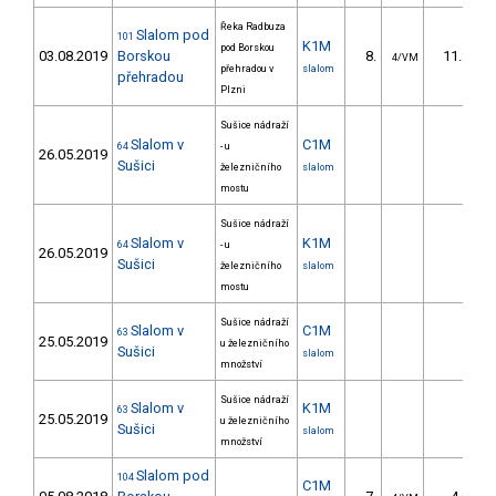
Řeka Radbuza
Slalom pod
101
K1M
pod Borskou
03.08.2019
Borskou
8.
11.80
4/VM
přehradou v
slalom
přehradou
Plzni
Sušice nádraží
Slalom v
C1M
64
- u
26.05.2019
Sušici
železničního
slalom
mostu
Sušice nádraží
Slalom v
K1M
64
- u
26.05.2019
Sušici
železničního
slalom
mostu
Sušice nádraží
Slalom v
C1M
63
25.05.2019
u železničního
Sušici
slalom
množství
Sušice nádraží
Slalom v
K1M
63
25.05.2019
u železničního
Sušici
slalom
množství
Slalom pod
104
C1M