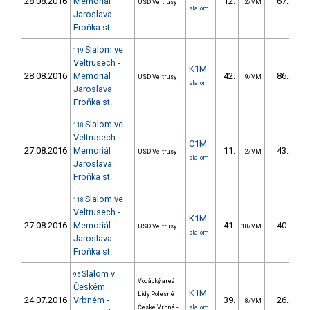
28.08.2016
Memoriál
12.
67.01
USD Veltrusy
2/VM
slalom
Jaroslava
Froňka st.
Slalom ve
119
Veltrusech -
K1M
28.08.2016
Memoriál
42.
86.61
USD Veltrusy
9/VM
slalom
Jaroslava
Froňka st.
Slalom ve
118
Veltrusech -
C1M
27.08.2016
Memoriál
11.
43.45
USD Veltrusy
2/VM
slalom
Jaroslava
Froňka st.
Slalom ve
118
Veltrusech -
K1M
27.08.2016
Memoriál
41.
40.02
USD Veltrusy
10/VM
slalom
Jaroslava
Froňka st.
Slalom v
95
Vodácký areál
Českém
K1M
Lídy Polesné
24.07.2016
Vrbném -
39.
26.24
8/VM
České Vrbné -
slalom