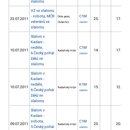
slalomu
VZ ve slalomu
- sobota, MČR
C1M
Ohře peřej
23.07.2011
25.
17.87
veteránů ve
Hubertus
slalom
slalomu
Slalom v
Kadani -
neděle,
C1M
10.07.2011
14.
17.10
Kadaňský mlýn
6.Český pohár
slalom
žáků ve
slalomu
Slalom v
Kadani -
neděle,
K1M
10.07.2011
15.
12.60
Kadaňský mlýn
6.Český pohár
slalom
žáků ve
slalomu
Slalom v
Kadani -
sobota,
C1M
09.07.2011
23.
20.90
Kadaňský mlýn
5.Český pohár
slalom