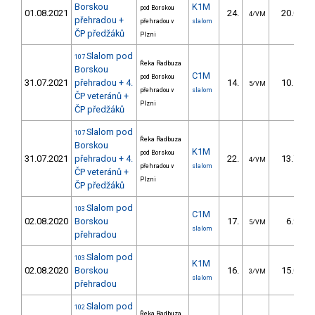
Borskou
K1M
pod Borskou
01.08.2021
24.
20.00
4/VM
přehradou +
přehradou v
slalom
ČP předžáků
Plzni
Slalom pod
107
Řeka Radbuza
Borskou
C1M
pod Borskou
31.07.2021
přehradou + 4.
14.
10.50
5/VM
přehradou v
slalom
ČP veteránů +
Plzni
ČP předžáků
Slalom pod
107
Řeka Radbuza
Borskou
K1M
pod Borskou
31.07.2021
přehradou + 4.
22.
13.70
4/VM
přehradou v
slalom
ČP veteránů +
Plzni
ČP předžáků
Slalom pod
103
C1M
02.08.2020
Borskou
17.
6.90
5/VM
slalom
přehradou
Slalom pod
103
K1M
02.08.2020
Borskou
16.
15.00
3/VM
slalom
přehradou
Slalom pod
102
Řeka Radbuza