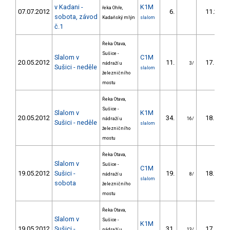
v Kadani -
K1M
řeka Ohře,
07.07.2012
6.
11.20
sobota, závod
Kadaňský mlýn
slalom
č.1
Řeka Otava,
Sušice -
Slalom v
C1M
20.05.2012
11.
17.10
nádraží u
3/
Sušici - neděle
slalom
železničního
mostu
Řeka Otava,
Sušice -
Slalom v
K1M
20.05.2012
34.
18.10
nádraží u
16/
Sušici - neděle
slalom
železničního
mostu
Řeka Otava,
Slalom v
Sušice -
C1M
19.05.2012
Sušici -
19.
18.70
nádraží u
8/
slalom
sobota
železničního
mostu
Řeka Otava,
Slalom v
Sušice -
K1M
19.05.2012
Sušici -
31.
17.50
nádraží u
13/