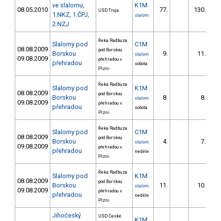
ve slalomu,
K1M
08.05.2010
77.
130.67
USD Troja
1.NKZ, 1.ČPJ,
slalom
2.NZJ
Řeka Radbuza
Slalomy pod
C1M
08.08.2009
pod Borskou
Borskou
9.
11.50
slalom
09.08.2009
přehradou v
přehradou
sobota
Plzni
Řeka Radbuza
Slalomy pod
K1M
08.08.2009
pod Borskou
Borskou
8.
8.88
slalom
09.08.2009
přehradou v
přehradou
sobota
Plzni
Řeka Radbuza
Slalomy pod
C1M
08.08.2009
pod Borskou
Borskou
4.
7.96
slalom
09.08.2009
přehradou v
přehradou
neděle
Plzni
Řeka Radbuza
Slalomy pod
K1M
08.08.2009
pod Borskou
Borskou
11.
10.08
slalom
09.08.2009
přehradou v
přehradou
neděle
Plzni
Jihočeský
USD České
K1M