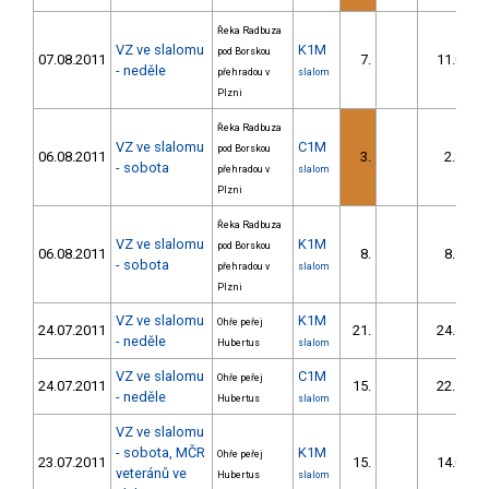
Řeka Radbuza
VZ ve slalomu
K1M
pod Borskou
07.08.2011
7.
11.02
- neděle
přehradou v
slalom
Plzni
Řeka Radbuza
VZ ve slalomu
C1M
pod Borskou
06.08.2011
3.
2.85
- sobota
přehradou v
slalom
Plzni
Řeka Radbuza
VZ ve slalomu
K1M
pod Borskou
06.08.2011
8.
8.95
- sobota
přehradou v
slalom
Plzni
VZ ve slalomu
K1M
Ohře peřej
24.07.2011
21.
24.65
- neděle
Hubertus
slalom
VZ ve slalomu
C1M
Ohře peřej
24.07.2011
15.
22.74
- neděle
Hubertus
slalom
VZ ve slalomu
- sobota, MČR
K1M
Ohře peřej
23.07.2011
15.
14.03
veteránů ve
Hubertus
slalom