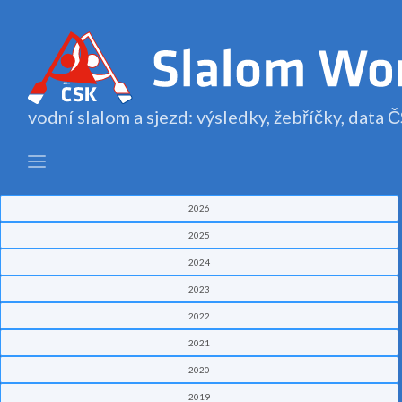
vodní slalom a sjezd: výsledky, žebříčky, data
2026
2025
2024
2023
2022
2021
2020
2019