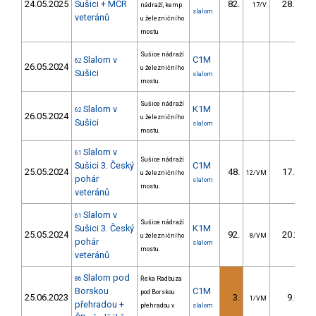
24.05.2025
Sušici + MČR
82.
28.76
nádraží, kemp
17/V
slalom
veteránů
u železničního
mostu
Sušice nádraží
Slalom v
C1M
62
26.05.2024
u železničního
Sušici
slalom
mostu.
Sušice nádraží
Slalom v
K1M
62
26.05.2024
u železničního
Sušici
slalom
mostu.
Slalom v
61
Sušice nádraží
Sušici 3. Český
C1M
25.05.2024
48.
17.41
u železničního
12/VM
pohár
slalom
mostu.
veteránů
Slalom v
61
Sušice nádraží
Sušici 3. Český
K1M
25.05.2024
92.
20.26
u železničního
8/VM
pohár
slalom
mostu.
veteránů
Slalom pod
86
Řeka Radbuza
Borskou
C1M
pod Borskou
25.06.2023
3.
9.00
1/VM
přehradou +
přehradou v
slalom