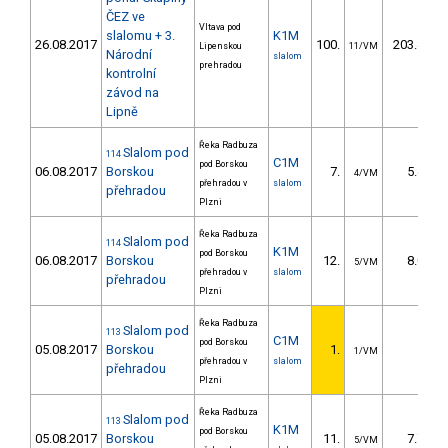
ČEZ ve
Vltava pod
slalomu + 3.
K1M
26.08.2017
100.
203.44
Lipenskou
11/VM
Národní
slalom
prehradou
kontrolní
závod na
Lipně
Řeka Radbuza
Slalom pod
114
C1M
pod Borskou
06.08.2017
Borskou
7.
5.40
4/VM
přehradou v
slalom
přehradou
Plzni
Řeka Radbuza
Slalom pod
114
K1M
pod Borskou
06.08.2017
Borskou
12.
8.00
5/VM
přehradou v
slalom
přehradou
Plzni
Řeka Radbuza
Slalom pod
113
C1M
pod Borskou
05.08.2017
Borskou
1.
1/VM
přehradou v
slalom
přehradou
Plzni
Řeka Radbuza
Slalom pod
113
K1M
pod Borskou
05.08.2017
Borskou
11.
7.70
5/VM