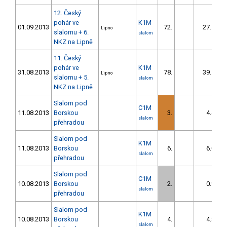
12. Český
pohár ve
K1M
01.09.2013
72.
27.51
Lipno
slalomu + 6.
slalom
NKZ na Lipně
11. Český
pohár ve
K1M
31.08.2013
78.
39.18
Lipno
slalomu + 5.
slalom
NKZ na Lipně
Slalom pod
C1M
11.08.2013
Borskou
3.
4.40
slalom
přehradou
Slalom pod
K1M
11.08.2013
Borskou
6.
6.00
slalom
přehradou
Slalom pod
C1M
10.08.2013
Borskou
2.
0.90
slalom
přehradou
Slalom pod
K1M
10.08.2013
Borskou
4.
4.80
slalom