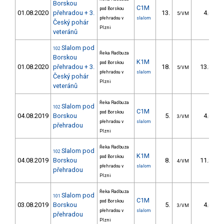
Borskou
C1M
pod Borskou
01.08.2020
přehradou + 3.
13.
4.60
5/VM
přehradou v
slalom
Český pohár
Plzni
veteránů
Slalom pod
102
Řeka Radbuza
Borskou
K1M
pod Borskou
01.08.2020
přehradou + 3.
18.
13.80
5/VM
přehradou v
slalom
Český pohár
Plzni
veteránů
Řeka Radbuza
Slalom pod
102
C1M
pod Borskou
04.08.2019
Borskou
5.
4.60
3/VM
přehradou v
slalom
přehradou
Plzni
Řeka Radbuza
Slalom pod
102
K1M
pod Borskou
04.08.2019
Borskou
8.
11.80
4/VM
přehradou v
slalom
přehradou
Plzni
Řeka Radbuza
Slalom pod
101
C1M
pod Borskou
03.08.2019
Borskou
5.
4.60
3/VM
přehradou v
slalom
přehradou
Plzni