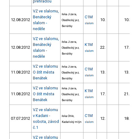
přehradou
VZ ve slalomu,
řeka Jizera,
Benátecký
C1M
12.08.2012
10.
10.39
Obodřecký jez,
slalom -
slalom
Benátky
neděle
VZ ve slalomu,
řeka Jizera,
Benátecký
K1M
12.08.2012
22.
17.45
Obodřecký jez,
slalom -
slalom
Benátky
neděle
VZ ve slalomu
řeka Jizera,
C1M
11.08.2012
O štít města
13.
13.90
Obodřecký jez,
slalom
Benátek
Benátky
VZ ve slalomu
řeka Jizera,
K1M
11.08.2012
O štít města
17.
21.40
Obodřecký jez,
slalom
Benátek
Benátky
VZ ve slalomu
v Kadani -
C1M
řeka Ohře,
07.07.2012
12.
18.90
sobota, závod
Kadaňský mlýn
slalom
č.1
VZ ve slalomu