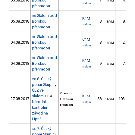
05.08.2018
Borskou
7.
4.90
4/VM
slalom
přehradou
Slalom pod
104
K1M
05.08.2018
Borskou
8.
8.70
3/VM
slalom
přehradou
Slalom pod
103
C1M
04.08.2018
Borskou
8.
2.20
4/VM
slalom
přehradou
Slalom pod
103
K1M
04.08.2018
Borskou
9.
7.90
3/VM
slalom
přehradou
8. Český
131
pohár Skupiny
ČEZ ve
Vltava pod
slalomu + 4.
K1M
27.08.2017
88.
103.00
Lipenskou
11/VM
Národní
slalom
prehradou
kontrolní
závod na
Lipně
7. Český
130
pohár Skupiny