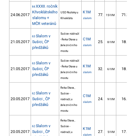
XXXII. ročník
84
Křivoklátského
K1M
USD Roztoky u
24.06.2017
77.
71.32
15/VM
slalomu +
Křivoklátu
slalom
MČR veteránů
Sušice nádraží
Slalom v
63
C1M
- Řeka Otava u
21.05.2017
Sušici, ČP
25.
18.56
8/VM
železničního
slalom
předžáků
mostu
Sušice nádraží
Slalom v
63
K1M
- Řeka Otava u
21.05.2017
Sušici, ČP
32.
18.51
6/VM
železničního
slalom
předžáků
mostu
Řeka Otava ,
Slalom v
62
Sušice -
C1M
20.05.2017
Sušici , ČP
24.
16.83
nádraží, u
9/VM
slalom
předžáků
železničního
mostu
Řeka Otava ,
Slalom v
62
Sušice -
K1M
20.05.2017
Sušici , ČP
27.
17.40
nádraží, u
5/VM
slalom