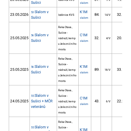
loděnice KVS
7/V
Sušici
slalom
Slalom v
K1M
53
23.05.2026
84.
32.93
loděnice KVS
14/V
Sušici
slalom
Řeka Otava ,
Sušice -
Slalom v
C1M
56
25.05.2025
32.
20.17
nádraží, kemp
4/V
Sušici
slalom
u železničního
mostu
Řeka Otava ,
Sušice -
Slalom v
K1M
56
25.05.2025
89.
33.78
nádraží, kemp
18/V
Sušici
slalom
u železničního
mostu
Řeka Otava ,
Slalom v
55
Sušice -
C1M
24.05.2025
Sušici + MČR
43.
22.20
nádraží, kemp
6/V
slalom
veteránů
u železničního
mostu
Řeka Otava ,
Slalom v
55
Sušice -
K1M