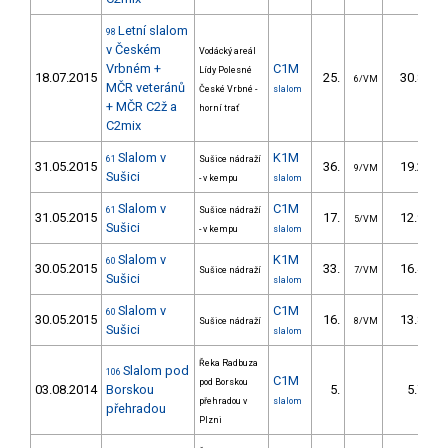
Letní slalom
98
v Českém
Vodácký areál
Vrbném +
C1M
Lídy Polesné
18.07.2015
25.
30.85
6/VM
MČR veteránů
České Vrbné -
slalom
+ MČR C2ž a
horní trať
C2mix
Slalom v
K1M
61
Sušice nádraží
31.05.2015
36.
19.28
9/VM
Sušici
- v kempu
slalom
Slalom v
C1M
61
Sušice nádraží
31.05.2015
17.
12.90
5/VM
Sušici
- v kempu
slalom
Slalom v
K1M
60
30.05.2015
33.
16.44
Sušice nádraží
7/VM
Sušici
slalom
Slalom v
C1M
60
30.05.2015
16.
13.89
Sušice nádraží
8/VM
Sušici
slalom
Řeka Radbuza
Slalom pod
106
C1M
pod Borskou
03.08.2014
Borskou
5.
5.74
přehradou v
slalom
přehradou
Plzni