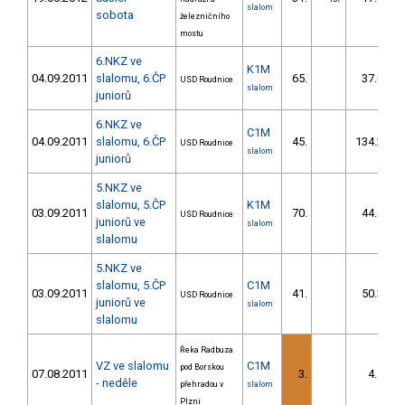
slalom
sobota
železničního
mostu
6.NKZ ve
K1M
04.09.2011
slalomu, 6.ČP
65.
37.03
USD Roudnice
slalom
juniorů
6.NKZ ve
C1M
04.09.2011
slalomu, 6.ČP
45.
134.28
USD Roudnice
slalom
juniorů
5.NKZ ve
slalomu, 5.ČP
K1M
03.09.2011
70.
44.65
USD Roudnice
juniorů ve
slalom
slalomu
5.NKZ ve
slalomu, 5.ČP
C1M
03.09.2011
41.
50.31
USD Roudnice
juniorů ve
slalom
slalomu
Řeka Radbuza
VZ ve slalomu
C1M
pod Borskou
07.08.2011
3.
4.15
- neděle
přehradou v
slalom
Plzni