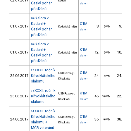
02.07.2017
Kadaň
Český pohár
slalom
předžáků
Slalom v
90
Kadani +
C1M
01.07.2017
8.
9.10
Kadaňský mlýn
5/VM
Český pohár
slalom
předžáků
Slalom v
90
Kadani +
K1M
01.07.2017
12.
10.60
Kadaňský mlýn
5/VM
Český pohár
slalom
předžáků
XXXII. ročník
85
C1M
USD Roztoky u
25.06.2017
Křivoklátského
24.
24.67
5/VM
Křivoklátu
slalom
slalomu
XXXII. ročník
85
K1M
USD Roztoky u
25.06.2017
Křivoklátského
46.
22.87
10/VM
Křivoklátu
slalom
slalomu
XXXII. ročník
84
Křivoklátského
C1M
USD Roztoky u
24.06.2017
36.
38.91
9/VM
slalomu +
Křivoklátu
slalom
MČR veteránů