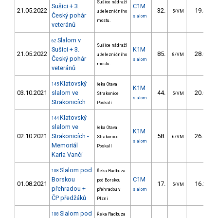
Sušice nádraží
Sušici + 3.
C1M
21.05.2022
32.
19.45
u železničního
5/VM
Český pohár
slalom
mostu.
veteránů
Slalom v
62
Sušice nádraží
Sušici + 3.
K1M
21.05.2022
85.
28.05
u železničního
8/VM
Český pohár
slalom
mostu.
veteránů
Klatovský
145
řeka Otava
K1M
03.10.2021
slalom ve
44.
20.06
Strakonice
5/VM
slalom
Strakonicích
Poskalí
Klatovský
144
slalom ve
řeka Otava
K1M
02.10.2021
Strakonicích -
58.
26.10
Strakonice
6/VM
slalom
Memoriál
Poskalí
Karla Vanči
Slalom pod
108
Řeka Radbuza
Borskou
C1M
pod Borskou
01.08.2021
17.
16.20
5/VM
přehradou +
přehradou v
slalom
ČP předžáků
Plzni
Slalom pod
108
Řeka Radbuza