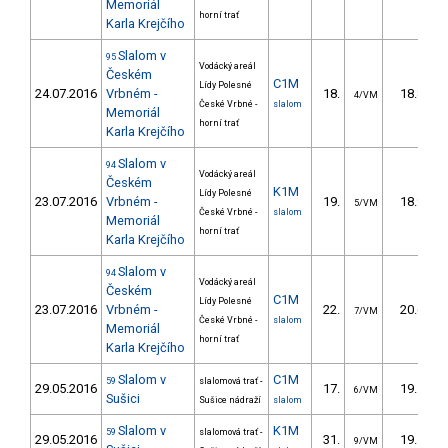
Memoriál
horní trať
Karla Krejčího
Slalom v
95
Vodácký areál
Českém
C1M
Lídy Polesné
24.07.2016
Vrbném -
18.
18.84
4/VM
České Vrbné -
slalom
Memoriál
horní trať
Karla Krejčího
Slalom v
94
Vodácký areál
Českém
K1M
Lídy Polesné
23.07.2016
Vrbném -
19.
18.99
5/VM
České Vrbné -
slalom
Memoriál
horní trať
Karla Krejčího
Slalom v
94
Vodácký areál
Českém
C1M
Lídy Polesné
23.07.2016
Vrbném -
22.
20.62
7/VM
České Vrbné -
slalom
Memoriál
horní trať
Karla Krejčího
Slalom v
C1M
59
slalomová trať -
29.05.2016
17.
19.15
6/VM
Sušici
Sušice nádraží
slalom
Slalom v
K1M
59
slalomová trať -
29.05.2016
31.
19.14
9/VM