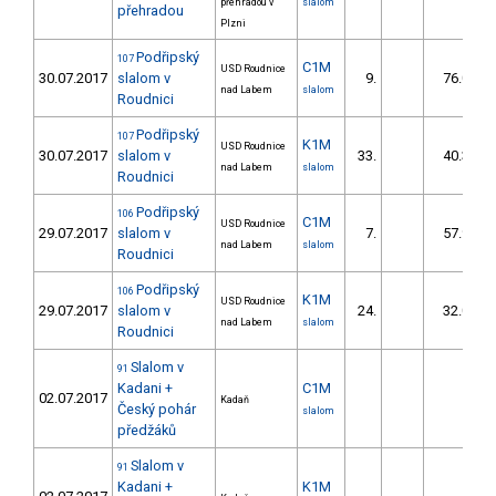
přehradou v
slalom
přehradou
Plzni
Podřipský
107
C1M
USD Roudnice
30.07.2017
slalom v
9.
76.00
nad Labem
slalom
Roudnici
Podřipský
107
K1M
USD Roudnice
30.07.2017
slalom v
33.
40.30
nad Labem
slalom
Roudnici
Podřipský
106
C1M
USD Roudnice
29.07.2017
slalom v
7.
57.90
nad Labem
slalom
Roudnici
Podřipský
106
K1M
USD Roudnice
29.07.2017
slalom v
24.
32.00
nad Labem
slalom
Roudnici
Slalom v
91
Kadani +
C1M
02.07.2017
Kadaň
Český pohár
slalom
předžáků
Slalom v
91
Kadani +
K1M