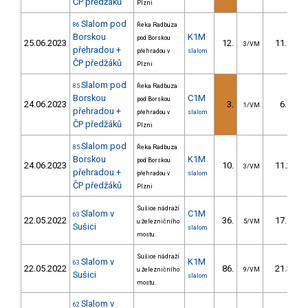
ČP předžáků
Plzni
Slalom pod
86
Řeka Radbuza
Borskou
K1M
pod Borskou
25.06.2023
12.
11.90
3/VM
přehradou +
přehradou v
slalom
ČP předžáků
Plzni
Slalom pod
85
Řeka Radbuza
Borskou
C1M
pod Borskou
24.06.2023
3.
6.50
1/VM
přehradou +
přehradou v
slalom
ČP předžáků
Plzni
Slalom pod
85
Řeka Radbuza
Borskou
K1M
pod Borskou
24.06.2023
10.
11.20
3/VM
přehradou +
přehradou v
slalom
ČP předžáků
Plzni
Sušice nádraží
Slalom v
C1M
63
22.05.2022
36.
17.91
u železničního
5/VM
Sušici
slalom
mostu.
Sušice nádraží
Slalom v
K1M
63
22.05.2022
86.
21.38
u železničního
9/VM
Sušici
slalom
mostu.
Slalom v
62