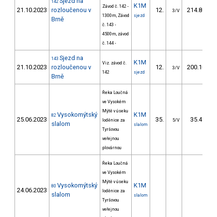
Sjezd na
142
K1M
Závod č. 142 -
21.10.2023
rozloučenou v
12.
214.80
3/V
1300m, Závod
sjezd
Brně
č. 143 -
4500m, závod
č. 144 -
Sjezd na
143
K1M
Viz. závod č.
21.10.2023
rozloučenou v
12.
200.10
3/V
142
sjezd
Brně
Řeka Loučná
ve Vysokém
Mýtě v úseku
Vysokomýtský
K1M
82
25.06.2023
35.
35.47
loděnice za
5/V
slalom
slalom
Tyršovou
veřejnou
plovárnou
Řeka Loučná
ve Vysokém
Mýtě v úseku
Vysokomýtský
K1M
80
24.06.2023
loděnice za
slalom
slalom
Tyršovou
veřejnou