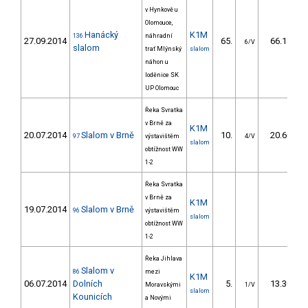
v Hynkově u
Olomouce,
Hanácký
K1M
136
náhradní
27.09.2014
65.
66.18
6/V
slalom
trať Mlýnský
slalom
náhon u
loděnice SK
UP Olomouc
Řeka Svratka
v Brně za
K1M
20.07.2014
Slalom v Brně
10.
20.60
97
výstavištěm
4/V
slalom
obtížnost WW
1-2
Řeka Svratka
v Brně za
K1M
19.07.2014
Slalom v Brně
96
výstavištěm
slalom
obtížnost WW
1-2
Řeka Jihlava
Slalom v
86
mezi
K1M
06.07.2014
Dolních
5.
13.30
Moravskými
1/V
slalom
Kounicích
a Novými