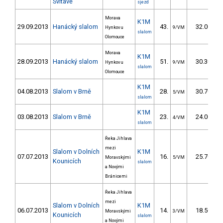
Svitavě
sjezd
Morava
K1M
29.09.2013
Hanácký slalom
43.
32.00
Hynkov u
9/VM
slalom
Olomouce
Morava
K1M
28.09.2013
Hanácký slalom
51.
30.30
Hynkov u
9/VM
slalom
Olomouce
K1M
04.08.2013
Slalom v Brně
28.
30.70
5/VM
slalom
K1M
03.08.2013
Slalom v Brně
23.
24.00
4/VM
slalom
Řeka Jihlava
mezi
Slalom v Dolních
K1M
07.07.2013
16.
25.70
Moravskými
5/VM
Kounicích
slalom
a Novými
Bránicemi
Řeka Jihlava
mezi
Slalom v Dolních
K1M
06.07.2013
14.
18.50
Moravskými
3/VM
Kounicích
slalom
a Novými