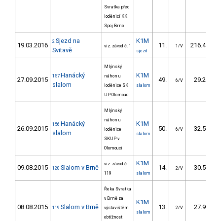
Svratka před
loděnicí KK
Spoj Brno
Sjezd na
K1M
2
19.03.2016
11.
216.40
viz. závod č. 1
1/V
Svitavě
sjezd
Mlýnský
Hanácký
K1M
157
náhon u
27.09.2015
49.
29.20
6/V
slalom
loděnice SK
slalom
UP Olomouc
Mlýnský
náhon u
Hanácký
K1M
156
26.09.2015
50.
32.50
loděnice
6/V
slalom
slalom
SKUP v
Olomouci
K1M
viz. závod č
09.08.2015
Slalom v Brně
14.
30.50
120
2/V
119
slalom
Řeka Svratka
v Brně za
K1M
08.08.2015
Slalom v Brně
13.
27.90
119
výstavištěm
2/V
slalom
obtížnost