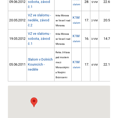
09.06.2012
sobota, závod
28.
22.60
5/VM
slalom
č.1
VZ ve slalomu -
řeka Morava
K1M
20.05.2012
neděle, závod
17.
20.50
ve Veselí nad
2/VM
slalom
č.2
Moravou
VZ ve slalomu -
řeka Morava
K1M
19.05.2012
sobota, závod
16.
14.70
ve Veselí nad
3/VM
slalom
č.1
Moravou
Řeka Jihlava
pod mostem
Slalom v Dolních
K1M
mezi
05.06.2011
Kounicích -
17.
22.10
4/VM
Moravskými
slalom
neděle
a Novými
Bránicemi