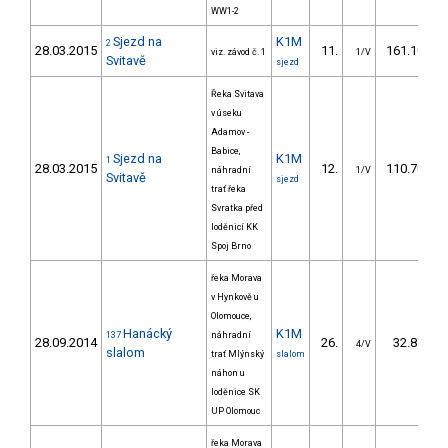
WW1-2
Sjezd na
K1M
2
28.03.2015
11.
161.10
viz. závod č. 1
1/V
Svitavě
sjezd
Řeka Svitava
v úseku
Adamov -
Babice,
Sjezd na
K1M
1
28.03.2015
12.
110.70
náhradní
1/V
Svitavě
sjezd
trať řeka
Svratka před
loděnicí KK
Spoj Brno
řeka Morava
v Hynkově u
Olomouce,
Hanácký
K1M
137
náhradní
28.09.2014
26.
32.87
4/V
slalom
trať Mlýnský
slalom
náhon u
loděnice SK
UP Olomouc
řeka Morava