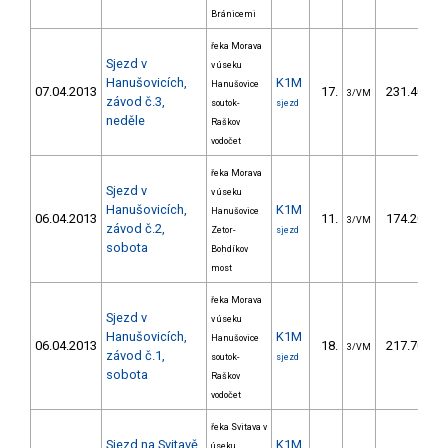
Bránicemi
řeka Morava
Sjezd v
v úseku
Hanušovicích,
K1M
Hanušovice
07.04.2013
17.
231.40
3/VM
závod č.3,
soutok-
sjezd
neděle
Raškov
vodočet
řeka Morava
Sjezd v
v úseku
Hanušovicích,
K1M
Hanušovice
06.04.2013
11.
174.20
3/VM
závod č.2,
Zetor-
sjezd
sobota
Bohdíkov
most
řeka Morava
Sjezd v
v úseku
Hanušovicích,
K1M
Hanušovice
06.04.2013
18.
217.70
3/VM
závod č.1,
soutok-
sjezd
sobota
Raškov
vodočet
řeka Svitava v
Sjezd na Svitavě,
K1M
úseku