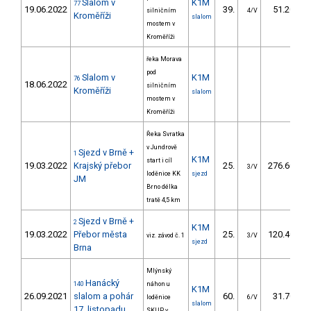
Slalom v
K1M
77
19.06.2022
39.
51.20
silničním
4/V
Kroměříži
slalom
mostem v
Kroměříži
řeka Morava
pod
Slalom v
K1M
76
18.06.2022
silničním
Kroměříži
slalom
mostem v
Kroměříži
Řeka Svratka
v Jundrově
Sjezd v Brně +
1
K1M
start i cíl
19.03.2022
Krajský přebor
25.
276.60
3/V
loděnice KK
sjezd
JM
Brno délka
tratě 4,5 km
Sjezd v Brně +
2
K1M
19.03.2022
Přebor města
25.
120.40
viz. závod č. 1
3/V
sjezd
Brna
Mlýnský
Hanácký
140
náhon u
K1M
26.09.2021
slalom a pohár
60.
31.70
loděnice
6/V
slalom
17. listopadu
SKUP v