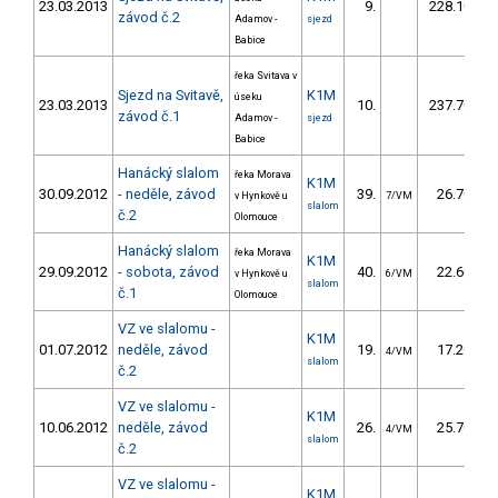
23.03.2013
9.
228.10
závod č.2
Adamov -
sjezd
Babice
řeka Svitava v
Sjezd na Svitavě,
K1M
úseku
23.03.2013
10.
237.70
závod č.1
Adamov -
sjezd
Babice
Hanácký slalom
řeka Morava
K1M
30.09.2012
- neděle, závod
39.
26.70
v Hynkově u
7/VM
slalom
č.2
Olomouce
Hanácký slalom
řeka Morava
K1M
29.09.2012
- sobota, závod
40.
22.60
v Hynkově u
6/VM
slalom
č.1
Olomouce
VZ ve slalomu -
K1M
01.07.2012
neděle, závod
19.
17.20
4/VM
slalom
č.2
VZ ve slalomu -
K1M
10.06.2012
neděle, závod
26.
25.70
4/VM
slalom
č.2
VZ ve slalomu -
K1M