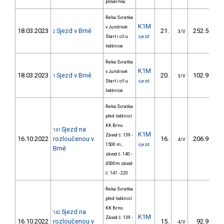
plovárnou
Řeka Svratka
K1M
v Jundrově.
18.03.2023
Sjezd v Brně
21.
252.50
2
3/V
Start i cíl u
sjezd
loděnice
Řeka Svratka
K1M
v Jundrově.
18.03.2023
Sjezd v Brně
20.
102.90
1
3/V
Start i cíl u
sjezd
loděnice
Řeka Svratka
před loděnicí
KK Brno.
Sjezd na
141
K1M
Závod č. 139 -
16.10.2022
rozloučenou v
16.
206.90
4/V
1500 m ,
sjezd
Brně
závod č. 140 -
4500m závod
č. 141 - 220
Řeka Svratka
před loděnicí
KK Brno.
Sjezd na
142
K1M
Závod č. 139 -
16.10.2022
rozloučenou v
15.
92.96
4/V