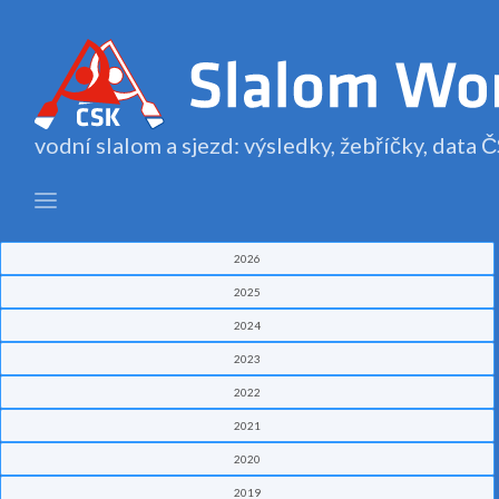
vodní slalom a sjezd: výsledky, žebříčky, data
2026
2025
2024
2023
2022
2021
2020
2019