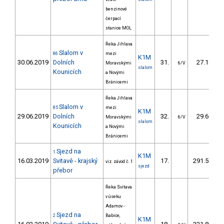
benzinové
čerpací
stanice MOL
Řeka Jihlava
Slalom v
86
mezi
K1M
30.06.2019
Dolních
31.
27.10
Moravskými
6/V
slalom
Kounicích
a Novými
Bránicemi
Řeka Jihlava
Slalom v
85
mezi
K1M
29.06.2019
Dolních
32.
29.60
Moravskými
6/V
slalom
Kounicích
a Novými
Bránicemi
Sjezd na
1
K1M
16.03.2019
Svitavě - krajský
17.
291.50
viz. závod č. 1
sjezd
přebor
Řeka Svitava
v úseku
Adamov -
Sjezd na
2
Babice,
K1M