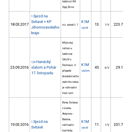
loděnicí KK
Spoj Brno
Sjezd na
1
Svitavě + KP
K1M
18.03.2017
13.
223.70
viz. závod č. 1
1/V
Jihomoravského
sjezd
kraje
Mlýnský
náhon u
loděnice
SKUP v
Hanácký
129
K1M
Olomouci. V
25.09.2016
slalom a Pohár
45.
29.10
6/V
případě
slalom
17. listopadu
dostatečného
vodního stavu
je náhradní
tratí ram
Řeka Svitava
v úseku
Adamov -
Babice,
Sjezd na
K1M
1
19.03.2016
11.
201.70
náhradní
1/V
Svitavě
sjezd
trať řeka