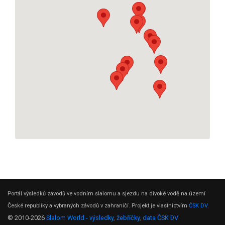
Portál výsledků závodů ve vodním slalomu a sjezdu na divoké vodě na území
České republiky a vybraných závodů v zahraničí. Projekt je vlastnictvím
ČSK DV
.
© 2010-2026
Slalom World - výsledky, žebříčky, data ČSK DV