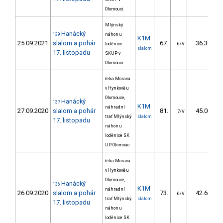
Olomouci.
Mlýnský
Hanácký
139
náhon u
K1M
25.09.2021
slalom a pohár
67.
36.30
loděnice
6/V
slalom
17. listopadu
SKUP v
Olomouci.
řeka Morava
v Hynkově u
Olomouce,
Hanácký
137
K1M
náhradní
27.09.2020
slalom a pohár
81.
45.00
7/V
trať Mlýnský
slalom
17. listopadu
náhon u
loděnice SK
UP Olomouc
řeka Morava
v Hynkově u
Olomouce,
Hanácký
136
K1M
náhradní
26.09.2020
slalom a pohár
73.
42.60
6/V
trať Mlýnský
slalom
17. listopadu
náhon u
loděnice SK