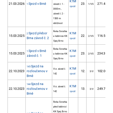
K1M
21.03.2026
Sjezd v Brně
23.
271.40
1
závod č. 1 -
1/VS
sjezd
3000m ,
závod č. 2 -
1500 m
obtížnost
Řeka Svratka
Sjezd přebor
K1M
2
15.03.2025
22.
116.50
u loděnice KK
2/VS
Brna závod č. 2
sjezd
Spoj Brno
Řeka Svratka
Sjezd v Brně
K1M
1
15.03.2025
23.
234.30
u loděnice KK
2/VS
závod č. 1
sjezd
Spoj Brno
Sjezd na
145
K1M
Viz. závod č.
22.10.2023
rozloučenou v
12.
102.00
3/V
142
sjezd
Brně
Sjezd na
144
K1M
Viz. závod č.
22.10.2023
rozloučenou v
13.
249.70
3/V
142
sjezd
Brně
Řeka Svratka
před loděnicí
KK Spoj Brno.