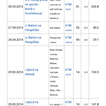
34
start: most
ve sjezdu -
K1M
Lesnice, cíl:
03.05.2014
41.
326.88
2/V
klasik v
pod Leštinou,
sjezd
Postřelmově
mapka na
kanoe.cz
Slalom na
K1M
27
27.04.2014
55.
40.20
dtto dobota
4/V
Paraplíčku
slalom
Slalom na
K1M
26
Paraplíčko -
26.04.2014
44.
29.10
4/V
Paraplíčku
Jizera
slalom
Řeka Svitava
v úseku
Adamov-
Babice,
náhradní
Sjezd na
K1M
2
29.03.2014
14.
134.50
trať řeka
2/V
Svitavě
sjezd
Jihlava v
úseku
Stříbský
Mlýn - Mor.
Bránice
Sjezd na
K1M
3
29.03.2014
14.
141.80
viz. závod č. 1
2/V