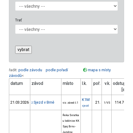
Trať
řadit:
podle závodu
podle pořadí
mapa s místy
závodů
<
datum
závod
místo
l.k.
poř.
v.k.
odstup
od
[s]
K1M
21.03.2026
Sjezd v Brně
21.
114.70
2
viz. závod č.1
1/VS
sjezd
Řeka Svratka
u loděnice KK
Spoj Brno -
Jundrov