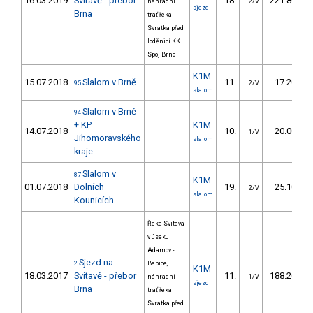
16.03.2019
Svitavě - přebor
18.
221.80
náhradní
2/V
sjezd
Brna
trať řeka
Svratka před
loděnicí KK
Spoj Brno
K1M
15.07.2018
Slalom v Brně
11.
17.20
95
2/V
slalom
Slalom v Brně
94
+ KP
K1M
14.07.2018
10.
20.00
1/V
Jihomoravského
slalom
kraje
Slalom v
87
K1M
01.07.2018
Dolních
19.
25.10
2/V
slalom
Kounicích
Řeka Svitava
v úseku
Adamov -
Sjezd na
2
Babice,
K1M
18.03.2017
Svitavě - přebor
11.
188.20
náhradní
1/V
sjezd
Brna
trať řeka
Svratka před