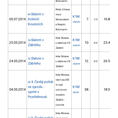
Bránicemi
Řeka Jihlava
Slalom v
84
mezi
K1M
05.07.2014
Dolních
7.
16.80
Moravskými
1/V
slalom
Kounicích
a Novými
Bránicemi
řeka Sázava
Slalom v
K1M
54
25.05.2014
10.
25.40
u loděnice VS
3/V
Zábřehu
slalom
Zábřeh
řeka Sázava
Slalom v
K1M
52
24.05.2014
12.
26.50
u loděnice VS
3/V
Zábřehu
slalom
Zábřeh
řeka Morava,
start cca 200
4. Český pohár
36
m nad
ve sjezdu -
K1M
04.05.2014
38.
18.33
silničním
sprint v
sjezd
mostem
Postřelmově
Zábřeh -
Lesnice
řeka Morava -
3. Český pohár