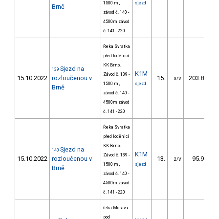
1500 m ,
sjezd
Brně
závod č. 140 -
4500m závod
č. 141 - 220
Řeka Svratka
před loděnicí
KK Brno.
Sjezd na
139
K1M
Závod č. 139 -
15.10.2022
rozloučenou v
15.
203.80
3/V
1500 m ,
sjezd
Brně
závod č. 140 -
4500m závod
č. 141 - 220
Řeka Svratka
před loděnicí
KK Brno.
Sjezd na
140
K1M
Závod č. 139 -
15.10.2022
rozloučenou v
13.
95.93
2/V
1500 m ,
sjezd
Brně
závod č. 140 -
4500m závod
č. 141 - 220
řeka Morava
pod