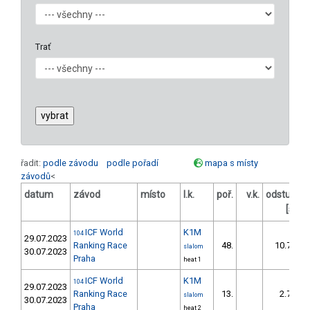
Trať
řadit:
podle závodu
podle pořadí
mapa s místy
závodů
<
datum
závod
místo
l.k.
poř.
v.k.
odstup
o
[s]
ICF World
K1M
104
29.07.2023
Ranking Race
48.
10.78
slalom
30.07.2023
Praha
heat 1
ICF World
K1M
104
29.07.2023
Ranking Race
13.
2.73
slalom
30.07.2023
Praha
heat 2