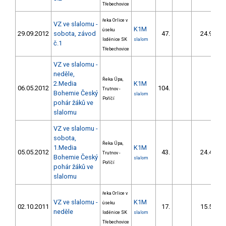
Třebechovice
řeka Orlice v
VZ ve slalomu -
K1M
úseku
29.09.2012
sobota, závod
47.
24.90
loděnice SK
slalom
č.1
Třebechovice
VZ ve slalomu -
neděle,
Řeka Úpa,
2.Media
K1M
06.05.2012
104.
Trutnov -
Bohemie Český
slalom
Poříčí
pohár žáků ve
slalomu
VZ ve slalomu -
sobota,
Řeka Úpa,
1.Media
K1M
05.05.2012
43.
24.48
Trutnov -
Bohemie Český
slalom
Poříčí
pohár žáků ve
slalomu
řeka Orlice v
VZ ve slalomu -
K1M
úseku
02.10.2011
17.
15.50
neděle
loděnice SK
slalom
Třebechovice