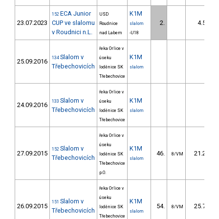
ECA Junior
K1M
152
USD
23.07.2023
CUP ve slalomu
2.
4.52
Roudnice
slalom
v Roudnici n.L.
nad Labem
-U18
řeka Orlice v
Slalom v
K1M
134
úseku
25.09.2016
Třebechovicích
loděnice SK
slalom
Třebechovice
řeka Orlice v
Slalom v
K1M
133
úseku
24.09.2016
Třebechovicích
loděnice SK
slalom
Třebechovice
řeka Orlice v
úseku
Slalom v
K1M
152
27.09.2015
46.
21.20
loděnice SK
8/VM
Třebechovicích
slalom
Třebechovice
p.O.
řeka Orlice v
úseku
Slalom v
K1M
151
26.09.2015
54.
25.70
loděnice SK
8/VM
Třebechovicích
slalom
Třebechovice