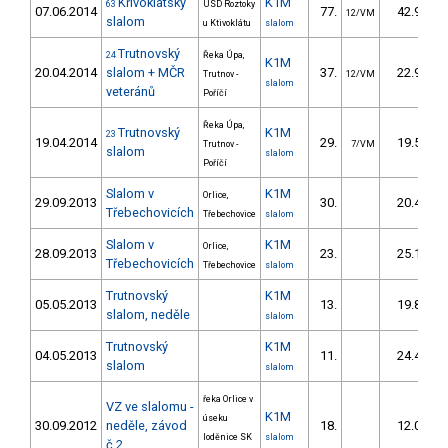
Křivoklátský
K1M
63
USD Roztoky
07.06.2014
77.
42.90
12/VM
slalom
u Ktivoklátu
slalom
Trutnovský
24
Řeka Úpa,
K1M
20.04.2014
slalom + MČR
37.
22.90
Trutnov -
12/VM
slalom
veteránů
Poříčí
Řeka Úpa,
Trutnovský
K1M
23
19.04.2014
29.
19.50
Trutnov -
7/VM
slalom
slalom
Poříčí
Slalom v
K1M
Orlice,
29.09.2013
30.
20.40
Třebechovicích
Třebechovice
slalom
Slalom v
K1M
Orlice,
28.09.2013
23.
25.10
Třebechovicích
Třebechovice
slalom
Trutnovský
K1M
05.05.2013
13.
19.80
slalom, neděle
slalom
Trutnovský
K1M
04.05.2013
11.
24.40
slalom
slalom
řeka Orlice v
VZ ve slalomu -
K1M
úseku
30.09.2012
neděle, závod
18.
12.00
loděnice SK
slalom
č.2