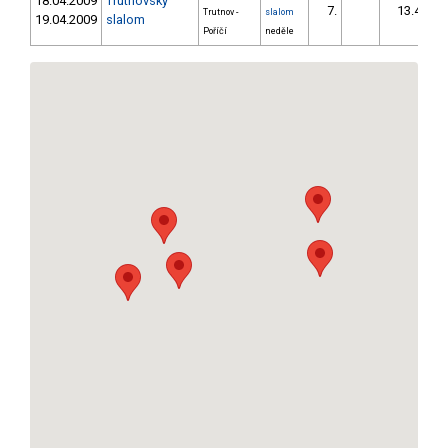
18.04.2009
Trutnovský
7.
13.40
Trutnov -
slalom
19.04.2009
slalom
Poříčí
neděle