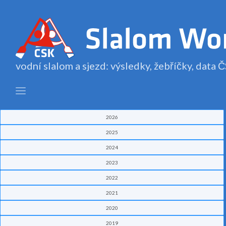
vodní slalom a sjezd: výsledky, žebříčky, data
2026
2025
2024
2023
2022
2021
2020
2019