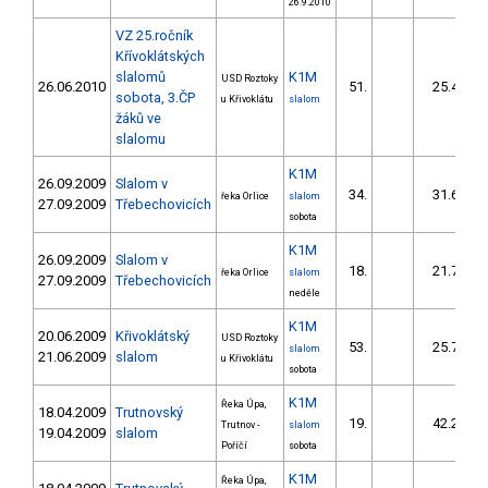
26.9.2010
VZ 25.ročník
Křívoklátských
slalomů
K1M
USD Roztoky
26.06.2010
51.
25.43
sobota, 3.ČP
u Křivoklátu
slalom
žáků ve
slalomu
K1M
26.09.2009
Slalom v
34.
31.60
řeka Orlice
slalom
27.09.2009
Třebechovicích
sobota
K1M
26.09.2009
Slalom v
18.
21.70
řeka Orlice
slalom
27.09.2009
Třebechovicích
neděle
K1M
20.06.2009
Křivoklátský
USD Roztoky
53.
25.76
slalom
21.06.2009
slalom
u Křivoklátu
sobota
K1M
Řeka Úpa,
18.04.2009
Trutnovský
19.
42.20
Trutnov -
slalom
19.04.2009
slalom
Poříčí
sobota
K1M
Řeka Úpa,