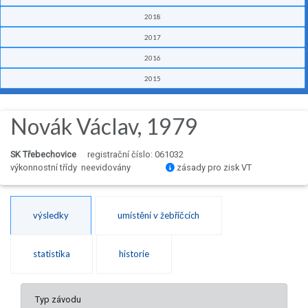
2018
2017
2016
2015
Novák Václav, 1979
SK Třebechovice
registrační číslo: 061032
výkonnostní třídy neevidovány
zásady pro zisk VT
výsledky
umístění v žebříčcích
statistika
historie
Typ závodu