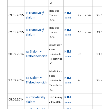
p.O.
Řeka Úpa -
Trutnovský
K1M
33
03.05.2015
27.
25.00
Trutnov
9/VM
slalom
slalom
Poříčí
Řeka Úpa -
Trutnovský
K1M
32
02.05.2015
16.
11.00
Trutnov
8/VM
slalom
slalom
Poříčí
řeka Orlice v
úseku
Slalom v
K1M
139
28.09.2014
38.
21.80
loděnice SK
Třebechovicích
slalom
Třebechovice
p.O.
řeka Orlice v
úseku
Slalom v
K1M
138
27.09.2014
45.
25.70
loděnice SK
Třebechovicích
slalom
Třebechovice
p.O.
Křivoklátský
K1M
64
USD Roztoky
08.06.2014
slalom
u Ktivoklátu
slalom