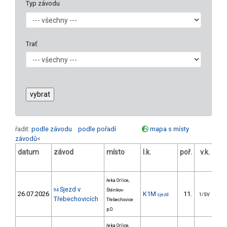
Typ závodu
Trať
řadit:
podle závodu
podle pořadí
mapa s místy
závodů
<
datum
závod
místo
l.k.
poř.
v.k.
ods
řeka Orlice,
Sjezd v
94
Štěnkov-
26.07.2026
K1M
11.
306
sjezd
1/SV
Třebechovicích
Třebechovice
p.O.
řeka Orlice,