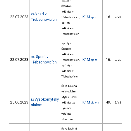
sjezdy -
Štěnkov-
loděnice v
Sjezd v
99
22.07.2023
K1M
16.
301
Třebechovicích,
sjezd
2/VS
Třebechovicích
sprinty -
loděnice v
Třebechovicích
sjezdy -
Štěnkov-
loděnice v
Sprint v
100
22.07.2023
K1M
16.
2
Třebechovicích,
sjezd
2/VS
Třebechovicích
sprinty -
loděnice v
Třebechovicích
Řeka Loučná
ve Vysokém
Mýtě v úseku
Vysokomýtský
82
25.06.2023
K1M
49.
5
loděnice za
slalom
2/VS
slalom
Tyršovou
veřejnou
plovárnou
Řeka Loučná