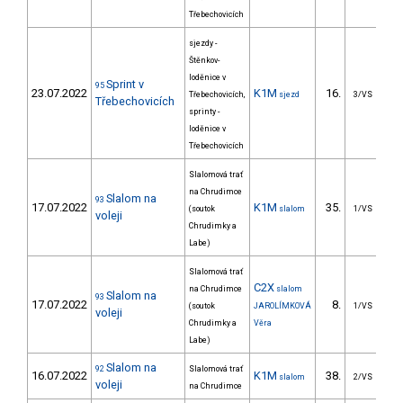
Třebechovicích
sjezdy -
Štěnkov-
loděnice v
Sprint v
95
23.07.2022
K1M
16.
1
Třebechovicích,
sjezd
3/VS
Třebechovicích
sprinty -
loděnice v
Třebechovicích
Slalomová trať
na Chrudimce
Slalom na
93
17.07.2022
K1M
35.
4
(soutok
slalom
1/VS
voleji
Chrudimky a
Labe)
Slalomová trať
C2X
na Chrudimce
slalom
Slalom na
93
17.07.2022
8.
3
(soutok
JAROLÍMKOVÁ
1/VS
voleji
Chrudimky a
Věra
Labe)
Slalom na
92
Slalomová trať
16.07.2022
K1M
38.
4
slalom
2/VS
voleji
na Chrudimce