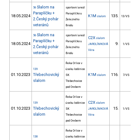
Slalom na
56
sportovní areál
Paraplíčku +
Paraplíčko u
18.05.2024
K1M
135.
5
slalom
13/VS
2.Český pohár
Železného
veteránů
Brodu
Slalom na
56
sportovní areál
C2X
slalom
Paraplíčku +
Paraplíčko u
18.05.2024
9.
128
JAROLÍMKOVÁ
1/VS
2.Český pohár
Železného
Věra
veteránů
Brodu
Řeka Orlice v
139
úseku loděnice
01.10.2023
Třebechovický
K1M
116.
4
SK
slalom
7/VS
slalom
Třebechovice
pod Orebem
Řeka Orlice v
C2X
139
úseku loděnice
slalom
01.10.2023
Třebechovický
15.
4
SK
JAROLÍMKOVÁ
1/VS
slalom
Třebechovice
Věra
pod Orebem
Řeka Orlice v
138
úseku loděnice