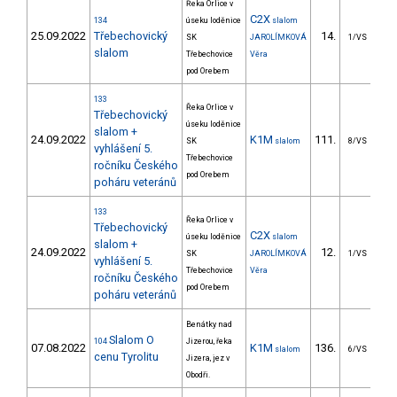
Řeka Orlice v
C2X
134
úseku loděnice
slalom
25.09.2022
Třebechovický
14.
7
SK
JAROLÍMKOVÁ
1/VS
slalom
Třebechovice
Věra
pod Orebem
133
Řeka Orlice v
Třebechovický
úseku loděnice
slalom +
24.09.2022
K1M
111.
4
SK
slalom
8/VS
vyhlášení 5.
Třebechovice
ročníku Českého
pod Orebem
poháru veteránů
133
Řeka Orlice v
Třebechovický
C2X
úseku loděnice
slalom
slalom +
24.09.2022
12.
5
SK
JAROLÍMKOVÁ
1/VS
vyhlášení 5.
Třebechovice
Věra
ročníku Českého
pod Orebem
poháru veteránů
Benátky nad
Slalom O
104
Jizerou, řeka
07.08.2022
K1M
136.
4
slalom
6/VS
cenu Tyrolitu
Jizera, jez v
Obodři.