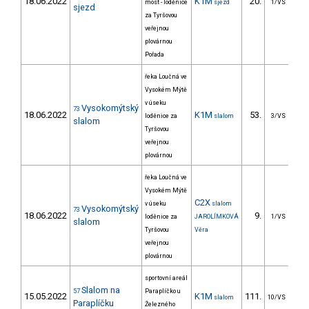
18.06.2022
K1M
20.
203
most - loděnice
sjezd
1/VS
sjezd
za Tyršovou
veřejnou
plovárnou
Pořada
řeka Loučná ve
Vysokém Mýtě
v úseku
Vysokomýtský
73
18.06.2022
K1M
53.
3
loděnice za
slalom
3/VS
slalom
Tyršovou
veřejnou
plovárnou
řeka Loučná ve
Vysokém Mýtě
C2X
v úseku
slalom
Vysokomýtský
73
18.06.2022
9.
4
loděnice za
JAROLÍMKOVÁ
1/VS
slalom
Tyršovou
Věra
veřejnou
plovárnou
sportovní areál
Slalom na
57
Paraplíčko u
15.05.2022
K1M
111.
5
slalom
10/VS
Paraplíčku
Železného