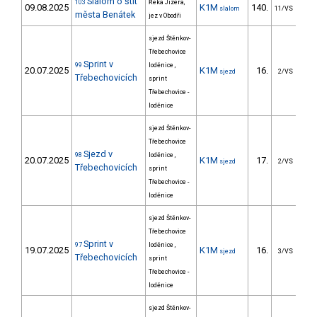
Slalom o štít
103
Řeka Jizera,
09.08.2025
K1M
140.
7
slalom
11/VS
města Benátek
jez v Obodři
sjezd Štěnkov-
Třebechovice
Sprint v
99
loděnice ,
20.07.2025
K1M
16.
2
sjezd
2/VS
Třebechovicích
sprint
Třebechovice -
loděnice
sjezd Štěnkov-
Třebechovice
Sjezd v
98
loděnice ,
20.07.2025
K1M
17.
334
sjezd
2/VS
Třebechovicích
sprint
Třebechovice -
loděnice
sjezd Štěnkov-
Třebechovice
Sprint v
97
loděnice ,
19.07.2025
K1M
16.
2
sjezd
3/VS
Třebechovicích
sprint
Třebechovice -
loděnice
sjezd Štěnkov-