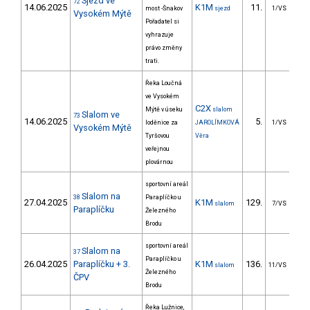
Sjezd ve
72
14.06.2025
K1M
11.
118
most -Šnakov
sjezd
1/VS
Vysokém Mýtě
Pořadatel si
vyhrazuje
právo změny
trati.
Řeka Loučná
ve Vysokém
C2X
Mýtě v úseku
slalom
Slalom ve
73
14.06.2025
5.
4
loděnice za
JAROLÍMKOVÁ
1/VS
Vysokém Mýtě
Tyršovou
Věra
veřejnou
plovárnou
sportovní areál
Slalom na
38
Paraplíčko u
27.04.2025
K1M
129.
6
slalom
7/VS
Paraplíčku
Železného
Brodu
sportovní areál
Slalom na
37
Paraplíčko u
26.04.2025
Paraplíčku + 3.
K1M
136.
8
slalom
11/VS
Železného
ČPV
Brodu
Řeka Lužnice,