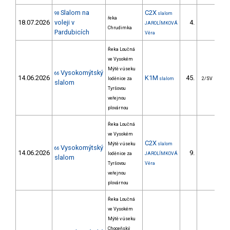
Slalom na
C2X
98
slalom
řeka
18.07.2026
voleji v
4.
4
JAROLÍMKOVÁ
Chrudimka
Pardubicích
Věra
Řeka Loučná
ve Vysokém
Mýtě v úseku
Vysokomýtský
66
14.06.2026
K1M
45.
4
loděnice za
slalom
2/SV
slalom
Tyršovou
veřejnou
plovárnou
Řeka Loučná
ve Vysokém
C2X
Mýtě v úseku
slalom
Vysokomýtský
66
14.06.2026
9.
3
loděnice za
JAROLÍMKOVÁ
slalom
Tyršovou
Věra
veřejnou
plovárnou
Řeka Loučná
ve Vysokém
Mýtě v úseku
Choceňský