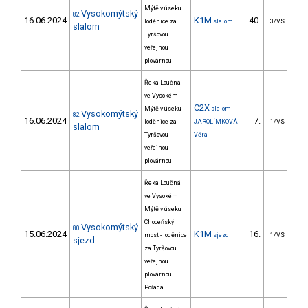
Mýtě v úseku
Vysokomýtský
82
16.06.2024
K1M
40.
4
loděnice za
slalom
3/VS
slalom
Tyršovou
veřejnou
plovárnou
Řeka Loučná
ve Vysokém
C2X
Mýtě v úseku
slalom
Vysokomýtský
82
16.06.2024
7.
3
loděnice za
JAROLÍMKOVÁ
1/VS
slalom
Tyršovou
Věra
veřejnou
plovárnou
Řeka Loučná
ve Vysokém
Mýtě v úseku
Choceňský
Vysokomýtský
80
15.06.2024
K1M
16.
173
most - loděnice
sjezd
1/VS
sjezd
za Tyršovou
veřejnou
plovárnou
Pořada