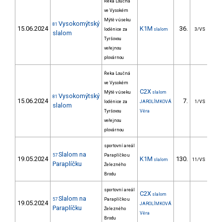
Řeka Loučná
ve Vysokém
Mýtě v úseku
Vysokomýtský
81
15.06.2024
K1M
36.
4
loděnice za
slalom
3/VS
slalom
Tyršovou
veřejnou
plovárnou
Řeka Loučná
ve Vysokém
C2X
Mýtě v úseku
slalom
Vysokomýtský
81
15.06.2024
7.
4
loděnice za
JAROLÍMKOVÁ
1/VS
slalom
Tyršovou
Věra
veřejnou
plovárnou
sportovní areál
Slalom na
57
Paraplíčko u
19.05.2024
K1M
130.
6
slalom
11/VS
Paraplíčku
Železného
Brodu
sportovní areál
C2X
slalom
Slalom na
57
Paraplíčko u
19.05.2024
JAROLÍMKOVÁ
Paraplíčku
Železného
Věra
Brodu