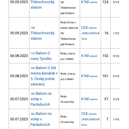
30.09.2023
Třebechovický
K1M
124.
4
SK
slalom
9/VS
slalom
Třebechovice
pod Orebem
Řeka Orlice v
C2X
138
úseku loděnice
slalom
30.09.2023
Třebechovický
16.
4
SK
JAROLÍMKOVÁ
1/VS
slalom
Třebechovice
Věra
pod Orebem
Slalom O
110
Řeka Jizera,
06.08.2023
K1M
152.
6
slalom
9/VS
cenu Tyrolitu
jez v Obodři.
Slalom O štít
109
města Benátek +
Řeka Jizera,
05.08.2023
K1M
161.
6
slalom
9/VS
5. Český pohár
jez v Obodři.
veteránů
Slalom na
106
Řeka
30.07.2023
voleji v
K1M
37.
4
slalom
3/VS
Chrudimka
Pardubicích
Slalom na
C2X
106
slalom
Řeka
30.07.2023
voleji v
7.
3
JAROLÍMKOVÁ
1/VS
Chrudimka
Pardubicích
Věra