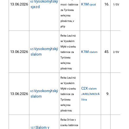
Vysokomýtský
63
13.06.2026
K1M
16.
167
most - loděnice
sjezd
1/SV
sjezd
za Tyršovou
veřejnou
plovárnou, v
příp
Řeka Loučná
ve Vysokém
Mýtě v úseku
Vysokomýtský
65
13.06.2026
K1M
45.
4
loděnice za
slalom
2/SV
slalom
Tyršovou
veřejnou
plovárnou
Řeka Loučná
ve Vysokém
C2X
Mýtě v úseku
slalom
Vysokomýtský
65
13.06.2026
9.
3
loděnice za
JAROLÍMKOVÁ
slalom
Tyršovou
Věra
veřejnou
plovárnou
Řeka Orlice v
úseku loděnice
Slalom v
137