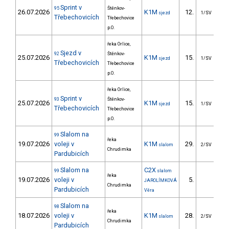
Sprint v
95
Štěnkov-
26.07.2026
K1M
12.
2
sjezd
1/SV
Třebechovicích
Třebechovice
p.O.
řeka Orlice,
Sjezd v
92
Štěnkov-
25.07.2026
K1M
15.
377
sjezd
1/SV
Třebechovicích
Třebechovice
p.O.
řeka Orlice,
Sprint v
93
Štěnkov-
25.07.2026
K1M
15.
2
sjezd
1/SV
Třebechovicích
Třebechovice
p.O.
Slalom na
99
řeka
19.07.2026
voleji v
K1M
29.
5
slalom
2/SV
Chrudimka
Pardubicích
Slalom na
C2X
99
slalom
řeka
19.07.2026
voleji v
5.
3
JAROLÍMKOVÁ
Chrudimka
Pardubicích
Věra
Slalom na
98
řeka
18.07.2026
voleji v
K1M
28.
6
slalom
2/SV
Chrudimka
Pardubicích