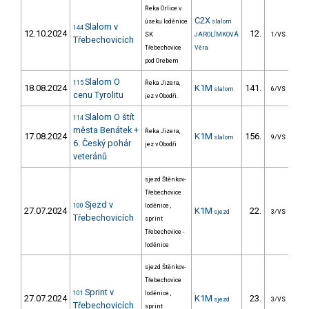
Řeka Orlice v
C2X
úseku loděnice
slalom
Slalom v
144
12.10.2024
12.
5
SK
JAROLÍMKOVÁ
1/VS
Třebechovicích
Třebechovice
Věra
pod Orebem
Slalom O
115
Řeka Jizera,
18.08.2024
K1M
141.
5
slalom
6/VS
cenu Tyrolitu
jez v Obodři.
Slalom O štít
114
města Benátek +
Řeka Jizera,
17.08.2024
K1M
156.
4
slalom
9/VS
6. Český pohár
jez v Obodři
veteránů
sjezd Štěnkov-
Třebechovice
Sjezd v
100
loděnice ,
27.07.2024
K1M
22.
306
sjezd
3/VS
Třebechovicích
sprint
Třebechovice -
loděnice
sjezd Štěnkov-
Třebechovice
Sprint v
101
loděnice ,
27.07.2024
K1M
23.
2
sjezd
3/VS
Třebechovicích
sprint