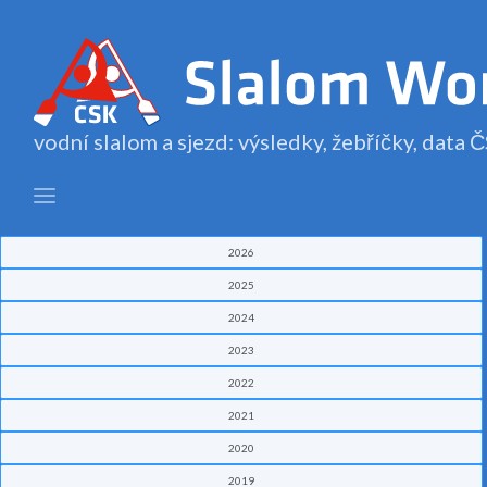
vodní slalom a sjezd: výsledky, žebříčky, data
2026
2025
2024
2023
2022
2021
2020
2019