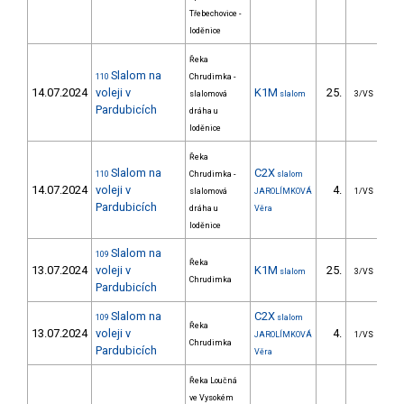
Třebechovice -
loděnice
Řeka
Slalom na
110
Chrudimka -
14.07.2024
voleji v
K1M
25.
4
slalomová
slalom
3/VS
Pardubicích
dráha u
loděnice
Řeka
Slalom na
C2X
110
Chrudimka -
slalom
14.07.2024
voleji v
4.
3
slalomová
JAROLÍMKOVÁ
1/VS
Pardubicích
dráha u
Věra
loděnice
Slalom na
109
Řeka
13.07.2024
voleji v
K1M
25.
4
slalom
3/VS
Chrudimka
Pardubicích
Slalom na
C2X
109
slalom
Řeka
13.07.2024
voleji v
4.
3
JAROLÍMKOVÁ
1/VS
Chrudimka
Pardubicích
Věra
Řeka Loučná
ve Vysokém