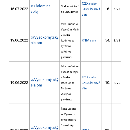
C2X
slalom
Slalom na
92
Slalomová trať
16.07.2022
6.
4
JAROLÍMKOVÁ
1/VS
voleji
na Chrudimce
Věra
řeka Loučná ve
Vysokém Mýtě
v úseku
Vysokomýtský
75
19.06.2022
K1M
54.
4
loděnice za
slalom
3/VS
slalom
Tyršovou
veřejnou
plovárnou
řeka Loučná ve
Vysokém Mýtě
C2X
v úseku
slalom
Vysokomýtský
75
19.06.2022
10.
3
loděnice za
JAROLÍMKOVÁ
1/VS
slalom
Tyršovou
Věra
veřejnou
plovárnou
Řeka Loučná
ve Vysokém
Mýtě v úseku
Choceňský
Vysokomýtský
74