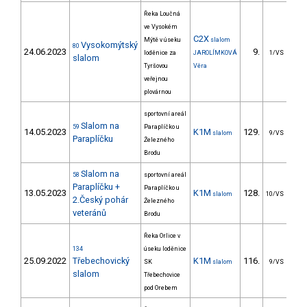
Řeka Loučná
ve Vysokém
C2X
Mýtě v úseku
slalom
Vysokomýtský
80
24.06.2023
9.
4
loděnice za
JAROLÍMKOVÁ
1/VS
slalom
Tyršovou
Věra
veřejnou
plovárnou
sportovní areál
Slalom na
59
Paraplíčko u
14.05.2023
K1M
129.
5
slalom
9/VS
Paraplíčku
Železného
Brodu
Slalom na
58
sportovní areál
Paraplíčku +
Paraplíčko u
13.05.2023
K1M
128.
4
slalom
10/VS
2.Český pohár
Železného
veteránů
Brodu
Řeka Orlice v
134
úseku loděnice
25.09.2022
Třebechovický
K1M
116.
6
SK
slalom
9/VS
slalom
Třebechovice
pod Orebem