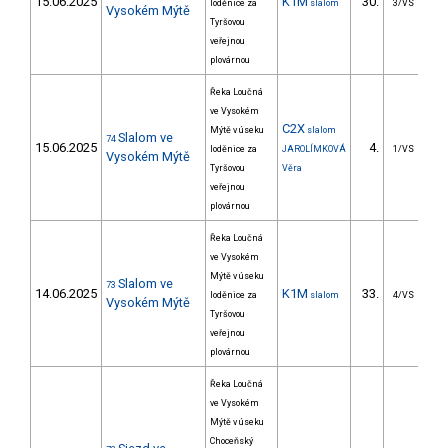
15.06.2025
K1M
30.
3
loděnice za
slalom
3/VS
Vysokém Mýtě
Tyršovou
veřejnou
plovárnou
Řeka Loučná
ve Vysokém
C2X
Mýtě v úseku
slalom
Slalom ve
74
15.06.2025
4.
4
loděnice za
JAROLÍMKOVÁ
1/VS
Vysokém Mýtě
Tyršovou
Věra
veřejnou
plovárnou
Řeka Loučná
ve Vysokém
Mýtě v úseku
Slalom ve
73
14.06.2025
K1M
33.
3
loděnice za
slalom
4/VS
Vysokém Mýtě
Tyršovou
veřejnou
plovárnou
Řeka Loučná
ve Vysokém
Mýtě v úseku
Choceňský