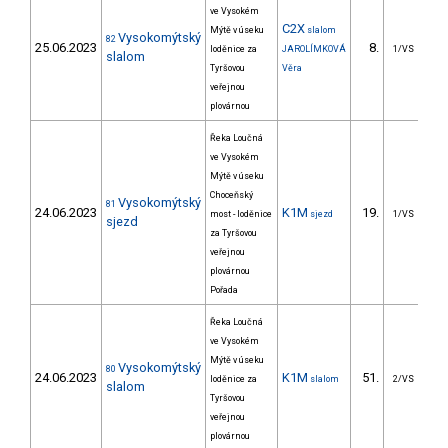
ve Vysokém
C2X
Mýtě v úseku
slalom
Vysokomýtský
82
25.06.2023
8.
6
loděnice za
JAROLÍMKOVÁ
1/VS
slalom
Tyršovou
Věra
veřejnou
plovárnou
Řeka Loučná
ve Vysokém
Mýtě v úseku
Choceňský
Vysokomýtský
81
24.06.2023
K1M
19.
179
most - loděnice
sjezd
1/VS
sjezd
za Tyršovou
veřejnou
plovárnou
Pořada
Řeka Loučná
ve Vysokém
Mýtě v úseku
Vysokomýtský
80
24.06.2023
K1M
51.
4
loděnice za
slalom
2/VS
slalom
Tyršovou
veřejnou
plovárnou