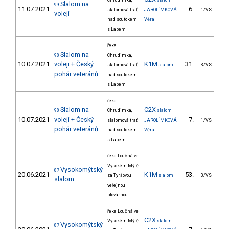
Chrudimka,
slalom
Slalom na
99
11.07.2021
6.
3
slalomová trať
JAROLÍMKOVÁ
1/VS
voleji
nad soutokem
Věra
s Labem
řeka
Slalom na
98
Chrudimka,
10.07.2021
voleji + Český
K1M
31.
5
slalomová trať
slalom
3/VS
pohár veteránů
nad soutokem
s Labem
řeka
Slalom na
C2X
98
Chrudimka,
slalom
10.07.2021
voleji + Český
7.
2
slalomová trať
JAROLÍMKOVÁ
1/VS
pohár veteránů
nad soutokem
Věra
s Labem
řeka Loučná ve
Vysokém Mýtě
Vysokomýtský
87
20.06.2021
K1M
53.
3
za Tyršovou
slalom
3/VS
slalom
veřejnou
plovárnou
řeka Loučná ve
C2X
Vysokém Mýtě
slalom
Vysokomýtský
87