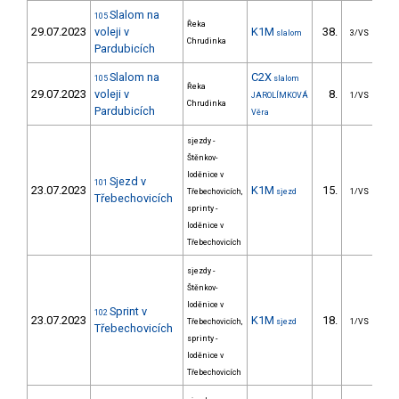
Slalom na
105
Řeka
29.07.2023
voleji v
K1M
38.
4
slalom
3/VS
Chrudinka
Pardubicích
Slalom na
C2X
105
slalom
Řeka
29.07.2023
voleji v
8.
3
JAROLÍMKOVÁ
1/VS
Chrudinka
Pardubicích
Věra
sjezdy -
Štěnkov-
loděnice v
Sjezd v
101
23.07.2023
K1M
15.
306
Třebechovicích,
sjezd
1/VS
Třebechovicích
sprinty -
loděnice v
Třebechovicích
sjezdy -
Štěnkov-
loděnice v
Sprint v
102
23.07.2023
K1M
18.
2
Třebechovicích,
sjezd
1/VS
Třebechovicích
sprinty -
loděnice v
Třebechovicích