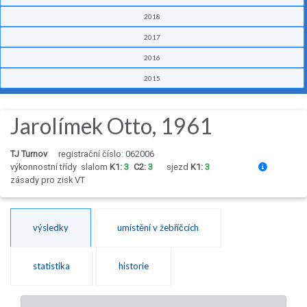
2018
2017
2016
2015
Jarolímek Otto, 1961
TJ Turnov
registrační číslo: 062006
výkonnostní třídy
slalom
K1:
3
C2:
3
sjezd
K1:
3
zásady pro zisk VT
výsledky
umístění v žebříčcích
statistika
historie