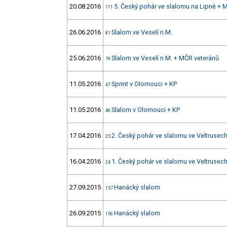
20.08.2016
5. Český pohár ve slalomu na Lipně +
111
26.06.2016
Slalom ve Veselí n.M.
81
25.06.2016
Slalom ve Veselí n.M. + MČR veteránů
79
11.05.2016
Sprint v Olomouci + KP
47
11.05.2016
Slalom v Olomouci + KP
46
17.04.2016
2. Český pohár ve slalomu ve Veltrusec
25
16.04.2016
1. Český pohár ve slalomu ve Veltrusec
24
27.09.2015
Hanácký slalom
157
26.09.2015
Hanácký slalom
156