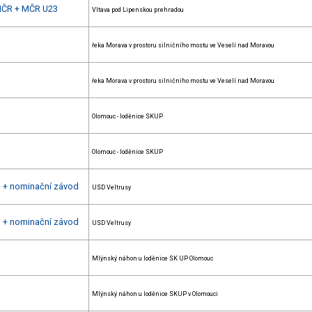
 MČR + MČR U23
Vltava pod Lipenskou prehradou
řeka Morava v prostoru silničního mostu ve Veselí nad Moravou
řeka Morava v prostoru silničního mostu ve Veselí nad Moravou
Olomouc - loděnice SKUP
Olomouc - loděnice SKUP
h + nominační závod
USD Veltrusy
h + nominační závod
USD Veltrusy
Mlýnský náhon u loděnice SK UP Olomouc
Mlýnský náhon u loděnice SKUP v Olomouci