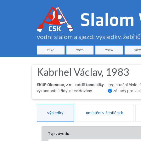
vodní slalom a sjezd: výsledky, žebří
2026
2025
2024
202
Kabrhel Václav, 1983
SKUP Olomouc, z.s. - oddíl kanoistiky
registrační číslo:
výkonnostní třídy neevidovány
zásady pro zis
výsledky
umístění v žebříčcích
Typ závodu