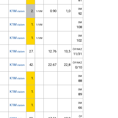
81
OM
K1M
2.
0.90
1,0
slalom
1/VM
92
OM
K1M
1.
slalom
1/VM
108
OM
K1M
1.
slalom
1/VM
102
ČP/NKZ
K1M
27.
12.76
13,5
slalom
11/31
ČP/NKZ
K1M
42.
22.67
22,8
slalom
0/10
OM
K1M
1.
slalom
88
OM
K1M
1.
slalom
89
OM
K1M
1.
slalom
66
ČP