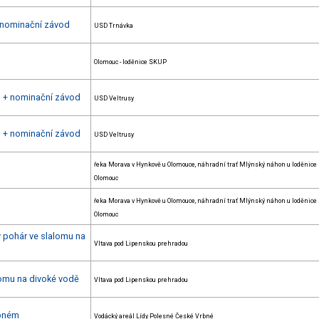
+ nominační závod
USD Trnávka
Olomouc - loděnice SKUP
h + nominační závod
USD Veltrusy
h + nominační závod
USD Veltrusy
řeka Morava v Hynkově u Olomouce, náhradní trať Mlýnský náhon u loděnice
Olomouc
řeka Morava v Hynkově u Olomouce, náhradní trať Mlýnský náhon u loděnice
Olomouc
ý pohár ve slalomu na
Vltava pod Lipenskou prehradou
lomu na divoké vodě
Vltava pod Lipenskou prehradou
rbném
Vodácký areál Lídy Polesné České Vrbné