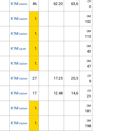
ČP
K1M
46.
62.20
63,6
slalom
0
OM
K1M
1.
slalom
102
OM
K1M
1.
slalom
115
OM
K1M
1.
sjezd
43
OM
K1M
1.
slalom
47
ČP
K1M
27.
17.25
20,5
slalom
9
ČP
K1M
17.
12.48
14,6
slalom
23
OM
K1M
1.
slalom
181
OM
K1M
1.
slalom
198