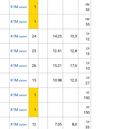
OM
K1M
1.
slalom
53
OM
K1M
1.
slalom
55
ČP
K1M
24.
14.25
13,9
slalom
12
ČP
K1M
23.
12.61
12,8
slalom
13
ČP
K1M
26.
15.21
17,6
slalom
10
ČP
K1M
15.
10.98
12,0
slalom
27
OČ
K1M
1.
slalom
150
OČ
K1M
1.
slalom
150
ČP
K1M
12.
7.05
8,0
slalom
33