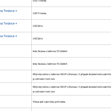
USD Trnávka
na Trnávce +
USD Trnávka
na Trnávce +
USD Želiv
na Trnávce +
USD Želiv
řeka Sázava u loděnice VS Zábřeh
řeka Sázava u loděnice VS Zábřeh
Mlýnský náhon u loděnice SKUP v Olomouci. V případě dostatečného vodního
je náhradní tratí ram
Mlýnský náhon u loděnice SKUP v Olomouci. V případě dostatečného vodního
je náhradní tratí ram
Vltava pod Lipenskou prehradou