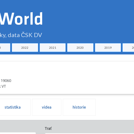
čky, data ČSK DV
3
2022
2021
2020
2019
2
 119060
k VT
statistika
videa
historie
Trať