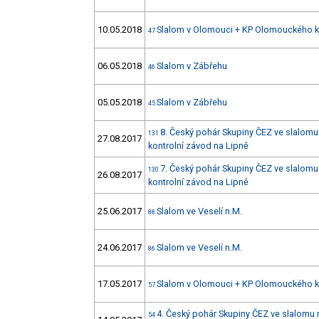
10.05.2018
Slalom v Olomouci + KP Olomouckého k
47
06.05.2018
Slalom v Zábřehu
46
05.05.2018
Slalom v Zábřehu
45
8. Český pohár Skupiny ČEZ ve slalomu
131
27.08.2017
kontrolní závod na Lipně
7. Český pohár Skupiny ČEZ ve slalomu
130
26.08.2017
kontrolní závod na Lipně
25.06.2017
Slalom ve Veselí n.M.
88
24.06.2017
Slalom ve Veselí n.M.
86
17.05.2017
Slalom v Olomouci + KP Olomouckého k
57
4. Český pohár Skupiny ČEZ ve slalomu 
54