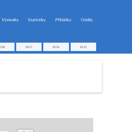
Výsledky
Statistiky
Přihlášky
Oddíly
018
2017
2016
2015