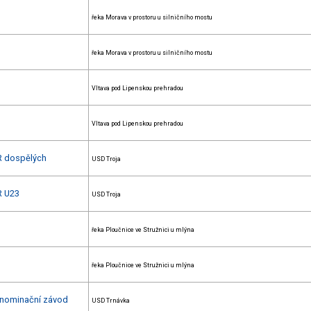
řeka Morava v prostoru u silničního mostu
řeka Morava v prostoru u silničního mostu
Vltava pod Lipenskou prehradou
Vltava pod Lipenskou prehradou
ČR dospělých
USD Troja
R U23
USD Troja
řeka Ploučnice ve Stružnici u mlýna
řeka Ploučnice ve Stružnici u mlýna
+ nominační závod
USD Trnávka