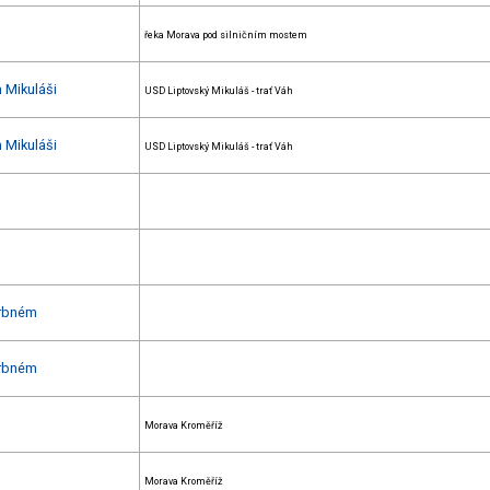
řeka Morava pod silničním mostem
 Mikuláši
USD Liptovský Mikuláš - trať Váh
 Mikuláši
USD Liptovský Mikuláš - trať Váh
Vrbném
Vrbném
Morava Kroměříž
Morava Kroměříž