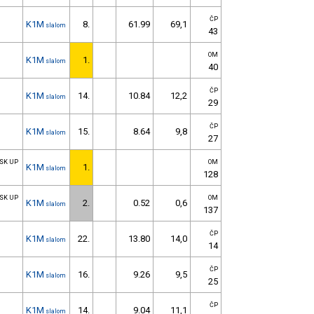
ČP
K1M
8.
61.99
69,1
slalom
43
OM
K1M
1.
slalom
40
ČP
K1M
14.
10.84
12,2
slalom
29
ČP
K1M
15.
8.64
9,8
slalom
27
 SK UP
OM
K1M
1.
slalom
128
 SK UP
OM
K1M
2.
0.52
0,6
slalom
137
ČP
K1M
22.
13.80
14,0
slalom
14
ČP
K1M
16.
9.26
9,5
slalom
25
ČP
K1M
14.
9.04
11,1
slalom