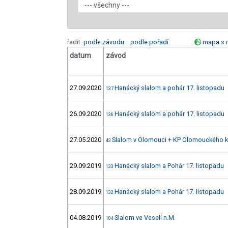
řadit:
podle závodu
podle pořadí
mapa s 
datum
závod
27.09.2020
Hanácký slalom a pohár 17. listopadu
137
26.09.2020
Hanácký slalom a pohár 17. listopadu
136
27.05.2020
Slalom v Olomouci + KP Olomouckého k
43
29.09.2019
Hanácký slalom a Pohár 17. listopadu
133
28.09.2019
Hanácký slalom a Pohár 17. listopadu
132
04.08.2019
Slalom ve Veselí n.M.
104