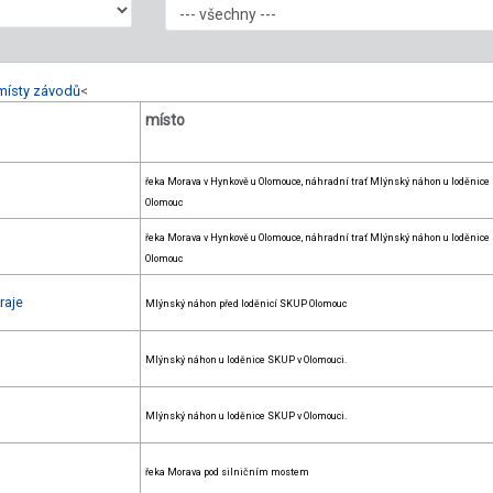
místy závodů
<
místo
řeka Morava v Hynkově u Olomouce, náhradní trať Mlýnský náhon u loděnice
Olomouc
řeka Morava v Hynkově u Olomouce, náhradní trať Mlýnský náhon u loděnice
Olomouc
raje
Mlýnský náhon před loděnicí SKUP Olomouc
Mlýnský náhon u loděnice SKUP v Olomouci.
Mlýnský náhon u loděnice SKUP v Olomouci.
řeka Morava pod silničním mostem