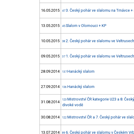
16.05.2015
3. Český pohár ve slalomu na Trnávce 
47
13.05.2015
Slalom v Olomouci + KP
45
10.05.2015
2. Český pohár ve slalomu ve Veltrusec
38
09.05.2015
1. Český pohár ve slalomu ve Veltrusec
37
28.09.2014
Hanácký slalom
137
27.09.2014
Hanácký slalom
136
Mistrovství ČR kategorie U23 a 8. Česk
123
31.08.2014
divoké vodě
30.08.2014
Mistrovství ČR a 7. Český pohár ve sla
122
13.07.2014
6. Český pohár ve slalomu v Českém V
89