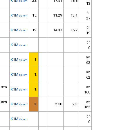
K1M
23.
17.51
18,8
slalom
13
ČP
K1M
15.
11.29
13,1
slalom
27
ČP
K1M
19.
14.37
15,7
slalom
19
ČP
K1M
slalom
0
OM
K1M
1.
slalom
62
OM
K1M
1.
slalom
62
 stavu
OM
K1M
1.
slalom
160
 stavu
OM
K1M
3.
2.50
2,3
slalom
162
ČP
K1M
slalom
0