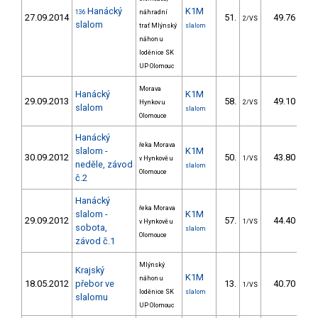
Hanácký
K1M
136
náhradní
27.09.2014
51.
49.76
2/VS
slalom
trať Mlýnský
slalom
náhon u
loděnice SK
UP Olomouc
Morava
Hanácký
K1M
29.09.2013
58.
49.10
Hynkov u
2/VS
slalom
slalom
Olomouce
Hanácký
řeka Morava
slalom -
K1M
30.09.2012
50.
43.80
v Hynkově u
1/VS
neděle, závod
slalom
Olomouce
č.2
Hanácký
řeka Morava
slalom -
K1M
29.09.2012
57.
44.40
v Hynkově u
1/VS
sobota,
slalom
Olomouce
závod č.1
Mlýnský
Krajský
K1M
náhon u
18.05.2012
přebor ve
13.
40.70
1/VS
loděnice SK
slalom
slalomu
UP Olomouc