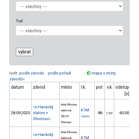
Trať
řadit:
podle závodu
podle pořadí
mapa s místy
závodů
<
datum
závod
místo
l.k.
poř.
v.k.
odstup
ods
[s]
řeka Morava,
Hanácký
139
K1M
loděnice
28.09.2025
slalom v
86.
60.00
1/SV
SKUP
slalom
Olomouci
Olomouc
řeka Morava,
Hanácký
138
K1M
loděnice