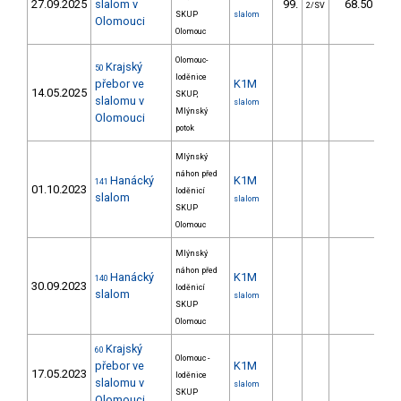
27.09.2025
slalom v
99.
68.50
2/SV
SKUP
slalom
Olomouci
Olomouc
Olomouc-
Krajský
50
loděnice
přebor ve
K1M
14.05.2025
SKUP,
slalomu v
slalom
Mlýnský
Olomouci
potok
Mlýnský
náhon před
Hanácký
K1M
141
01.10.2023
loděnicí
slalom
slalom
SKUP
Olomouc
Mlýnský
náhon před
Hanácký
K1M
140
30.09.2023
loděnicí
slalom
slalom
SKUP
Olomouc
Krajský
60
Olomouc -
přebor ve
K1M
17.05.2023
loděnice
slalomu v
slalom
SKUP
Olomouci