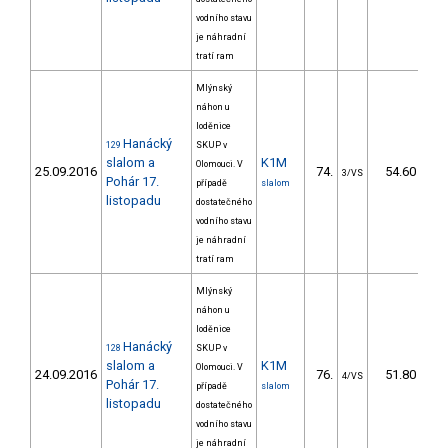
vodního stavu
je náhradní
tratí ram
Mlýnský
náhon u
loděnice
Hanácký
129
SKUP v
slalom a
K1M
Olomouci. V
25.09.2016
74.
54.60
3/VS
Pohár 17.
případě
slalom
listopadu
dostatečného
vodního stavu
je náhradní
tratí ram
Mlýnský
náhon u
loděnice
Hanácký
128
SKUP v
slalom a
K1M
Olomouci. V
24.09.2016
76.
51.80
4/VS
Pohár 17.
případě
slalom
listopadu
dostatečného
vodního stavu
je náhradní