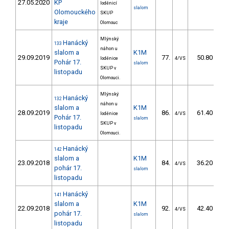
27.05.2020
KP
loděnicí
slalom
Olomouckého
SKUP
kraje
Olomouc
Mlýnský
Hanácký
133
náhon u
slalom a
K1M
29.09.2019
77.
50.80
loděnice
4/VS
Pohár 17.
slalom
SKUP v
listopadu
Olomouci.
Mlýnský
Hanácký
132
náhon u
slalom a
K1M
28.09.2019
86.
61.40
loděnice
4/VS
Pohár 17.
slalom
SKUP v
listopadu
Olomouci.
Hanácký
142
slalom a
K1M
23.09.2018
84.
36.20
4/VS
pohár 17.
slalom
listopadu
Hanácký
141
slalom a
K1M
22.09.2018
92.
42.40
4/VS
pohár 17.
slalom
listopadu