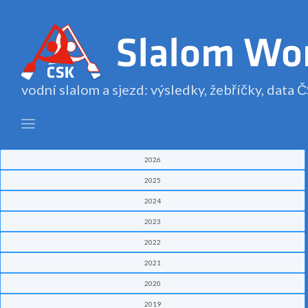
vodní slalom a sjezd: výsledky, žebříčky, data
2026
2025
2024
2023
2022
2021
2020
2019