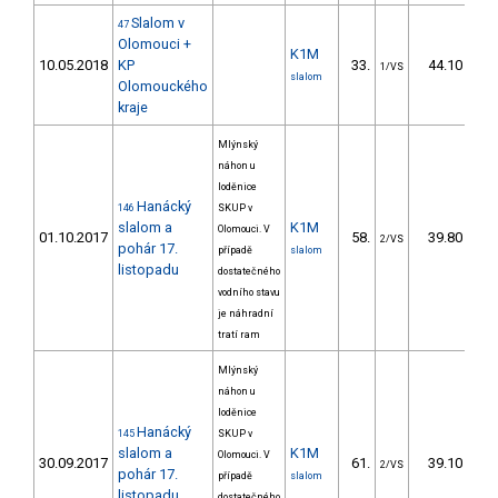
Slalom v
47
Olomouci +
K1M
10.05.2018
KP
33.
44.10
1/VS
slalom
Olomouckého
kraje
Mlýnský
náhon u
loděnice
Hanácký
146
SKUP v
slalom a
K1M
Olomouci. V
01.10.2017
58.
39.80
2/VS
pohár 17.
případě
slalom
listopadu
dostatečného
vodního stavu
je náhradní
tratí ram
Mlýnský
náhon u
loděnice
Hanácký
145
SKUP v
slalom a
K1M
Olomouci. V
30.09.2017
61.
39.10
2/VS
pohár 17.
případě
slalom
listopadu
dostatečného