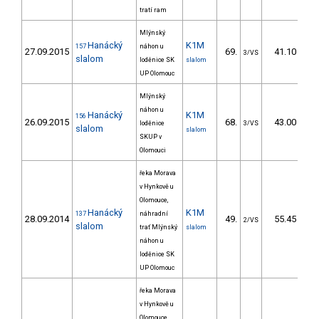
tratí ram
Mlýnský
Hanácký
K1M
157
náhon u
27.09.2015
69.
41.10
3/VS
slalom
loděnice SK
slalom
UP Olomouc
Mlýnský
náhon u
Hanácký
K1M
156
26.09.2015
68.
43.00
loděnice
3/VS
slalom
slalom
SKUP v
Olomouci
řeka Morava
v Hynkově u
Olomouce,
Hanácký
K1M
137
náhradní
28.09.2014
49.
55.45
2/VS
slalom
trať Mlýnský
slalom
náhon u
loděnice SK
UP Olomouc
řeka Morava
v Hynkově u
Olomouce,