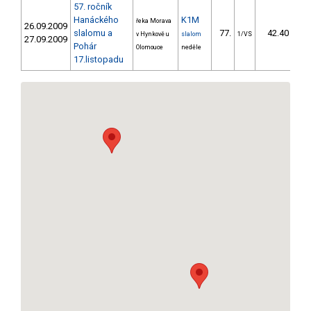
57. ročník
Hanáckého
K1M
řeka Morava
26.09.2009
slalomu a
77.
42.40
v Hynkově u
slalom
1/VS
27.09.2009
Pohár
Olomouce
neděle
17.listopadu