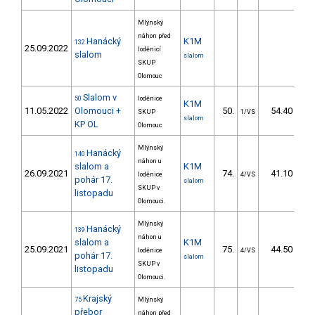
Mlýnský
náhon před
Hanácký
K1M
132
25.09.2022
loděnicí
slalom
slalom
SKUP
Olomouc
Slalom v
50
loděnice
K1M
11.05.2022
Olomouci +
50.
54.40
SKUP
1/VS
slalom
KP OL
Olomouc
Mlýnský
Hanácký
140
náhon u
slalom a
K1M
26.09.2021
74.
41.10
loděnice
4/VS
pohár 17.
slalom
SKUP v
listopadu
Olomouci.
Mlýnský
Hanácký
139
náhon u
slalom a
K1M
25.09.2021
75.
44.50
loděnice
4/VS
pohár 17.
slalom
SKUP v
listopadu
Olomouci.
Krajský
75
Mlýnský
přebor
náhon před