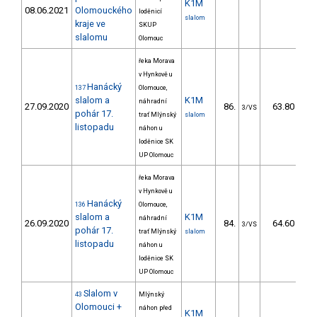
K1M
08.06.2021
Olomouckého
loděnicí
slalom
kraje ve
SKUP
slalomu
Olomouc
řeka Morava
v Hynkově u
Hanácký
137
Olomouce,
slalom a
K1M
náhradní
27.09.2020
86.
63.80
3/VS
pohár 17.
trať Mlýnský
slalom
listopadu
náhon u
loděnice SK
UP Olomouc
řeka Morava
v Hynkově u
Hanácký
136
Olomouce,
slalom a
K1M
náhradní
26.09.2020
84.
64.60
3/VS
pohár 17.
trať Mlýnský
slalom
listopadu
náhon u
loděnice SK
UP Olomouc
Slalom v
43
Mlýnský
Olomouci +
náhon před
K1M