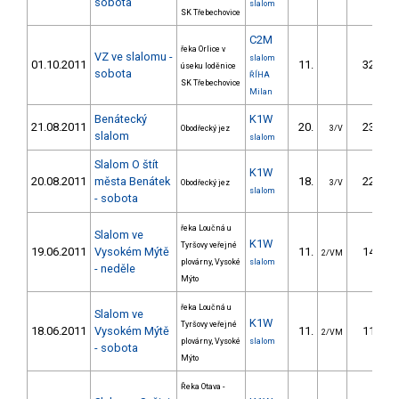
sobota
slalom
SK Třebechovice
C2M
řeka Orlice v
VZ ve slalomu -
slalom
01.10.2011
11.
32.00
úseku loděnice
sobota
ŘÍHA
SK Třebechovice
Milan
Benátecký
K1W
21.08.2011
20.
23.40
Obodřecký jez
3/V
slalom
slalom
Slalom O štít
K1W
20.08.2011
města Benátek
18.
22.30
Obodřecký jez
3/V
slalom
- sobota
řeka Loučná u
Slalom ve
K1W
Tyršovy veřejné
19.06.2011
Vysokém Mýtě
11.
14.30
2/VM
plovárny, Vysoké
slalom
- neděle
Mýto
řeka Loučná u
Slalom ve
K1W
Tyršovy veřejné
18.06.2011
Vysokém Mýtě
11.
11.90
2/VM
plovárny, Vysoké
slalom
- sobota
Mýto
Řeka Otava -