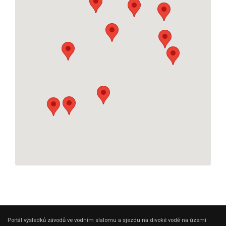
Portál výsledků závodů ve vodním slalomu a sjezdu na divoké vodě na území