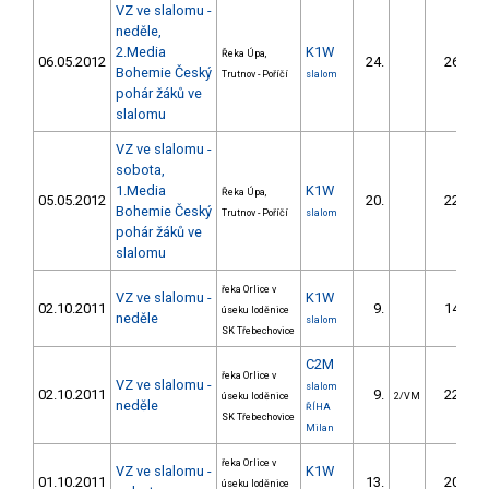
VZ ve slalomu -
neděle,
2.Media
K1W
Řeka Úpa,
06.05.2012
24.
26.25
Bohemie Český
Trutnov - Poříčí
slalom
pohár žáků ve
slalomu
VZ ve slalomu -
sobota,
1.Media
K1W
Řeka Úpa,
05.05.2012
20.
22.16
Bohemie Český
Trutnov - Poříčí
slalom
pohár žáků ve
slalomu
řeka Orlice v
VZ ve slalomu -
K1W
02.10.2011
9.
14.70
úseku loděnice
neděle
slalom
SK Třebechovice
C2M
řeka Orlice v
VZ ve slalomu -
slalom
02.10.2011
9.
22.90
úseku loděnice
2/VM
neděle
ŘÍHA
SK Třebechovice
Milan
řeka Orlice v
VZ ve slalomu -
K1W
01.10.2011
13.
20.80
úseku loděnice