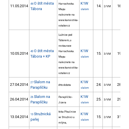
O štít města
K1W
44
Harrachovka.
11.05.2014
14.
18.45
2/VM
Tábora
Mapu
slalom
naleznete na
www.kanoistika-
vstabor.cz
Lužnice pod
Táborem, u
restaurace
O štít města
K1W
43
Harrachovka.
10.05.2014
15.
19.26
3/VM
Tábora + KP
Mapu
slalom
naleznete na
www.kanoistika-
vstabor.cz
Slalom na
K1W
27
27.04.2014
24.
28.40
dtto dobota
3/VM
Paraplíčku
slalom
Slalom na
K1W
26
Paraplíčko -
26.04.2014
25.
29.90
3/VM
Paraplíčku
Jizera
slalom
řeka Ploučnice
Stružnická
K1W
13
13.04.2014
15.
31.40
ve Stružnici u
2/VM
peřej
slalom
mlýna,