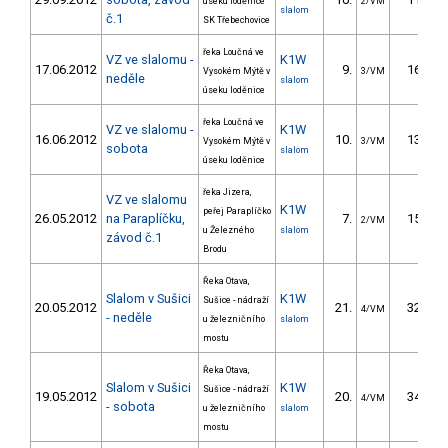
úseku loděnice
2/VM
slalom
č.1
SK Třebechovice
řeka Loučná ve
VZ ve slalomu -
K1W
17.06.2012
9.
16.80
Vysokém Mýtě v
3/VM
neděle
slalom
úseku loděnice
řeka Loučná ve
VZ ve slalomu -
K1W
16.06.2012
10.
13.00
Vysokém Mýtě v
3/VM
sobota
slalom
úseku loděnice
řeka Jizera,
VZ ve slalomu
K1W
peřej Paraplíčko
26.05.2012
na Paraplíčku,
7.
15.03
2/VM
u Železného
slalom
závod č.1
Brodu
Řeka Otava,
Slalom v Sušici
K1W
Sušice - nádraží
20.05.2012
21.
32.70
4/VM
- neděle
u železničního
slalom
mostu
Řeka Otava,
Slalom v Sušici
K1W
Sušice - nádraží
19.05.2012
20.
34.50
4/VM
- sobota
u železničního
slalom
mostu