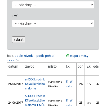
Trať
řadit:
podle závodu
podle pořadí
mapa s místy
závodů
<
datum
závod
místo
l.k.
poř.
v.k.
odstup
[s]
XXXII. ročník
85
K1W
USD Roztoky u
25.06.2017
Křivoklátského
26.
42.40
1/V
Křivoklátu
slalom
slalomu
XXXII. ročník
84
Křivoklátského
K1W
USD Roztoky u
24.06.2017
23.
29.42
2/V
slalomu + MČR
Křivoklátu
slalom