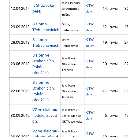
řeka Ploučnice
Stružnická
K1W
12
12.04.2014
14.
30.80
ve Stružnici u
2/VM
peřej
slalom
mlýna
Slalom v
K1W
Orlice,
29.09.2013
12.
18.90
3/VM
Třebechovicích
Třebechovice
slalom
Slalom v
K1W
Orlice,
28.09.2013
19.
24.60
4/VM
Třebechovicích
Třebechovice
slalom
Slalom ve
řeka Otava,
Strakonicích,
K1W
23.06.2013
20.
32.15
Strakonice
2/VM
Pohár
slalom
Podskalí
předžáků
Slalom ve
řeka Otava,
Strakonicích,
K1W
22.06.2013
23.
39.11
Strakonice
2/VM
Pohár
slalom
Podskalí
předžáků
VZ ve slalomu -
řeka Orlice v
K1W
30.09.2012
neděle, závod
6.
12.40
úseku loděnice
2/VM
slalom
č.2
SK Třebechovice
VZ ve slalomu -
řeka Orlice v
K1W
29.09.2012
sobota, závod
10.
11.10