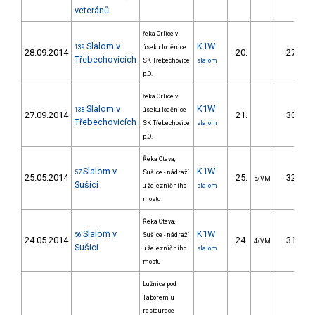
veteránů
řeka Orlice v
Slalom v
K1W
139
úseku loděnice
28.09.2014
20.
27.10
Třebechovicích
SK Třebechovice
slalom
p.O.
řeka Orlice v
Slalom v
K1W
138
úseku loděnice
27.09.2014
21.
30.20
Třebechovicích
SK Třebechovice
slalom
p.O.
Řeka Otava,
Slalom v
K1W
57
Sušice - nádraží
25.05.2014
25.
32.72
5/VM
Sušici
u železničního
slalom
mostu
Řeka Otava,
Slalom v
K1W
56
Sušice - nádraží
24.05.2014
24.
31.24
4/VM
Sušici
u železničního
slalom
mostu
Lužnice pod
Táborem, u
restaurace