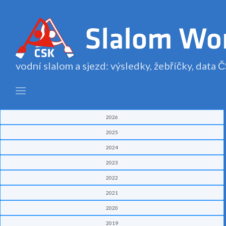
vodní slalom a sjezd: výsledky, žebříčky, data
2026
2025
2024
2023
2022
2021
2020
2019