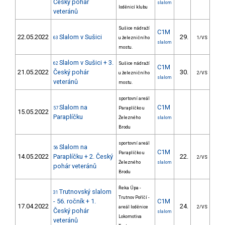
Český pohár
slalom
loděnicí klubu
veteránů
Sušice nádraží
C1M
22.05.2022
Slalom v Sušici
29.
15
63
u železničního
1/VS
slalom
mostu.
Slalom v Sušici + 3.
62
Sušice nádraží
C1M
21.05.2022
Český pohár
30.
18
u železničního
2/VS
slalom
veteránů
mostu.
sportovní areál
Slalom na
C1M
57
Paraplíčko u
15.05.2022
Paraplíčku
Železného
slalom
Brodu
sportovní areál
Slalom na
56
C1M
Paraplíčko u
14.05.2022
Paraplíčku + 2. Český
22.
23
2/VS
Železného
slalom
pohár veteránů
Brodu
Řeka Úpa -
Trutnovský slalom
31
Trutnov Poříčí -
- 56. ročník + 1.
C1M
17.04.2022
24.
24
areál loděnice
2/VS
Český pohár
slalom
Lokomotiva
veteránů