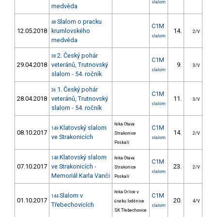
slalom
medvěda
Slalom o pracku
48
C1M
12.05.2018
krumlovského
14.
15
2/V
slalom
medvěda
2. Český pohár
38
C1M
29.04.2018
veteránů, Trutnovský
9.
17
3/V
slalom
slalom - 54. ročník
1. Český pohár
36
C1M
28.04.2018
veteránů, Trutnovský
11.
16
3/V
slalom
slalom - 54. ročník
řeka Otava
Klatovský slalom
C1M
149
08.10.2017
14.
20
Strakonice
2/V
ve Strakonicích
slalom
Poskalí
Klatovský slalom
148
řeka Otava
C1M
07.10.2017
ve Strakonicích -
23.
21
Strakonice
2/V
slalom
Memoriál Karla Vanči
Poskalí
řeka Orlice v
Slalom v
C1M
144
01.10.2017
20.
21
úseku loděnice
4/V
Třebechovicích
slalom
SK Třebechovice