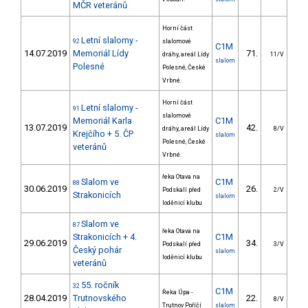
MČR veteránů
Horní část
Letní slalomy -
92
slalomové
C1M
14.07.2019
Memoriál Lídy
71.
54
dráhy, areál Lídy
11/V
slalom
Polesné
Polesné, České
Vrbné.
Horní část
Letní slalomy -
91
slalomové
Memoriál Karla
C1M
13.07.2019
42.
29
dráhy, areál Lídy
8/V
Krejčího + 5. ČP
slalom
Polesné, České
veteránů
Vrbné.
řeka Otava na
Slalom ve
C1M
88
30.06.2019
26.
14
Podskalí před
2/V
Strakonicích
slalom
loděnicí klubu
Slalom ve
87
řeka Otava na
Strakonicích + 4.
C1M
29.06.2019
34.
16
Podskalí před
3/V
Český pohár
slalom
loděnicí klubu
veteránů
55. ročník
32
C1M
Řeka Úpa -
28.04.2019
Trutnovského
22.
27
8/V
Trutnov Poříčí
slalom