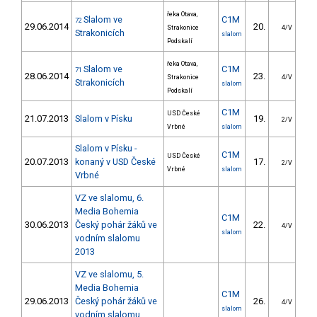
řeka Otava,
Slalom ve
C1M
72
29.06.2014
20.
20
Strakonice
4/V
Strakonicích
slalom
Podskalí
řeka Otava,
Slalom ve
C1M
71
28.06.2014
23.
20
Strakonice
4/V
Strakonicích
slalom
Podskalí
C1M
USD České
21.07.2013
Slalom v Písku
19.
21
2/V
Vrbné
slalom
Slalom v Písku -
C1M
USD České
20.07.2013
konaný v USD České
17.
20
2/V
Vrbné
slalom
Vrbné
VZ ve slalomu, 6.
Media Bohemia
C1M
30.06.2013
Český pohár žáků ve
22.
32
4/V
slalom
vodním slalomu
2013
VZ ve slalomu, 5.
Media Bohemia
C1M
29.06.2013
Český pohár žáků ve
26.
36
4/V
slalom
vodním slalomu