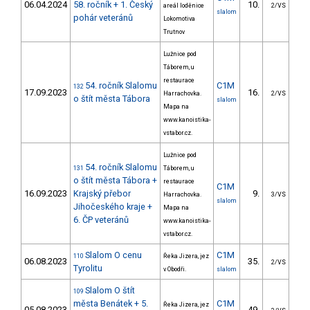
06.04.2024
58. ročník + 1. Český
10.
17
areál loděnice
2/VS
slalom
pohár veteránů
Lokomotiva
Trutnov
Lužnice pod
Táborem, u
restaurace
54. ročník Slalomu
C1M
132
17.09.2023
16.
19
Harrachovka.
2/VS
o štít města Tábora
slalom
Mapa na
www.kanoistika-
vstabor.cz.
Lužnice pod
54. ročník Slalomu
131
Táborem, u
o štít města Tábora +
restaurace
C1M
16.09.2023
Krajský přebor
9.
22
Harrachovka.
3/VS
slalom
Jihočeského kraje +
Mapa na
6. ČP veteránů
www.kanoistika-
vstabor.cz.
Slalom O cenu
C1M
110
Řeka Jizera, jez
06.08.2023
35.
22
2/VS
Tyrolitu
v Obodři.
slalom
Slalom O štít
109
města Benátek + 5.
C1M
Řeka Jizera, jez
05.08.2023
49.
26