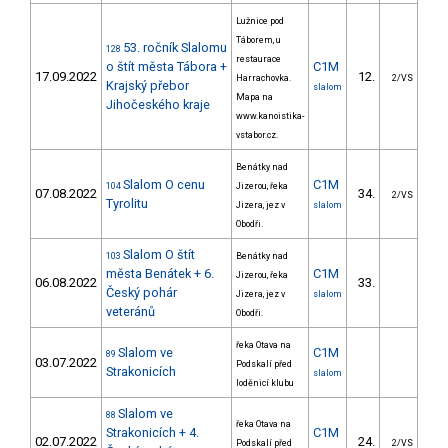
Lužnice pod
Táborem, u
53. ročník Slalomu
128
restaurace
o štít města Tábora +
C1M
17.09.2022
12.
17
Harrachovka.
2/VS
Krajský přebor
slalom
Mapa na
Jihočeského kraje
www.kanoistika-
vstabor.cz.
Benátky nad
Slalom O cenu
C1M
104
Jizerou, řeka
07.08.2022
34.
20
2/VS
Tyrolitu
Jizera, jez v
slalom
Obodři.
Slalom O štít
103
Benátky nad
města Benátek + 6.
C1M
Jizerou, řeka
06.08.2022
33.
0
Český pohár
Jizera, jez v
slalom
veteránů
Obodři.
řeka Otava na
Slalom ve
C1M
89
03.07.2022
Podskalí před
Strakonicích
slalom
loděnicí klubu
Slalom ve
88
řeka Otava na
Strakonicích + 4.
C1M
02.07.2022
24.
12
Podskalí před
2/VS