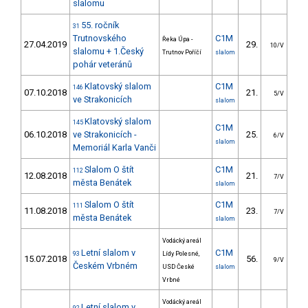
slalomu
55. ročník
31
Trutnovského
C1M
Řeka Úpa -
27.04.2019
29.
26
10/V
slalomu + 1.Český
Trutnov Poříčí
slalom
pohár veteránů
Klatovský slalom
C1M
146
07.10.2018
21.
15
5/V
ve Strakonicích
slalom
Klatovský slalom
145
C1M
06.10.2018
ve Strakonicích -
25.
22
6/V
slalom
Memoriál Karla Vanči
Slalom O štít
C1M
112
12.08.2018
21.
16
7/V
města Benátek
slalom
Slalom O štít
C1M
111
11.08.2018
23.
15
7/V
města Benátek
slalom
Vodácký areál
Letní slalom v
C1M
93
Lídy Polesné,
15.07.2018
56.
43
9/V
Českém Vrbném
USD České
slalom
Vrbné
Vodácký areál
Letní slalom v