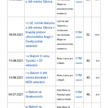
o štít města Tábora
slalom
Mapa na
www.kanoistika-
vstabor.cz.
Lužnice pod
52. ročník Slalomu
137
Táborem, u
o štít města Tábora +
restaurace
Krajský přebor
C1M
18.09.2021
32.
33
Harrachovka.
13/V
Jihočeského kraje +
slalom
Mapa na
Český pohár
www.kanoistika-
veteránů
vstabor.cz.
Slalom O cenu
114
C1M
Řeka Jizera, jez
15.08.2021
Tyrolitu + ČP
40.
21
9/V
v Obodři.
slalom
veteránů
Slalom O štít
113
C1M
Řeka Jizera, jez
14.08.2021
města Benátek +
40.
20
9/V
v Obodři
slalom
MČR veteránů
řeka Otava na
Slalom ve
C1M
97
04.07.2021
46.
20
Podskalí před
6/V
Strakonicích
slalom
loděnicí klubu
Slalom ve
96
řeka Otava na