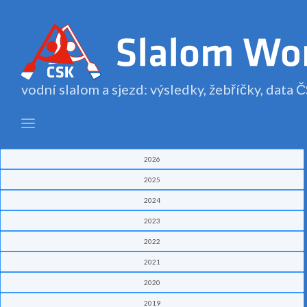
vodní slalom a sjezd: výsledky, žebříčky, data
2026
2025
2024
2023
2022
2021
2020
2019