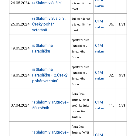
26.05.2024
Slalom v Sušici
62
u železničního
slalom
mostu.
Slalom v Sušici 3.
61
Sušice nádraží
C1M
25.05.2024
Český pohár
36.
13
u železničního
3/VS
slalom
veteránů
mostu.
sportovní areál
Slalom na
C1M
57
Paraplíčko u
19.05.2024
Paraplíčku
Železného
slalom
Brodu
sportovní areál
Slalom na
56
C1M
Paraplíčko u
18.05.2024
Paraplíčku + 2.Český
32.
24
5/VS
Železného
slalom
pohár veteránů
Brodu
Řeka Úpa -
Trutnov Poříčí -
Slalom v Trutnově -
C1M
13
07.04.2024
11.
33
areál loděnice
2/VS
58. ročník
slalom
Lokomotiva
Trutnov
Řeka Úpa -
Slalom v Trutnově -
12
Trutnov Poříčí -
C1M