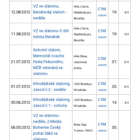
VZ ve slalomu,
řeka Jizera,
C1M
12.08.2012
Benátecký slalom -
19.
16
Obodřecký jez,
4/V
slalom
neděle
Benátky
řeka Jizera,
VZ ve slalomu O štít
C1M
11.08.2012
19.
16
Obodřecký jez,
5/V
města Benátek
slalom
Benátky
Sobotní slalom,
Memoriál coache
řeka Otava,
C1M
21.07.2012
Pavla Pokorného,
37.
20
slalomová
6/V
slalom
MČR veteránů ve
dráha
slalomu
Křivoklátské slalomy,
C1M
USD Roztoky u
01.07.2012
20.
31
8/V
závod č.2 - neděle
Křivoklátu
slalom
Křivoklátské slalomy,
C1M
USD Roztoky u
30.06.2012
14.
21
4/V
závod č.1 - sobota
Křivoklátu
slalom
VZ ve slalomu -
neděle, 2.Media
C1M
Řeka Úpa,
06.05.2012
Bohemie Český
30.
27
Trutnov - Poříčí
slalom
pohár žáků ve
slalomu