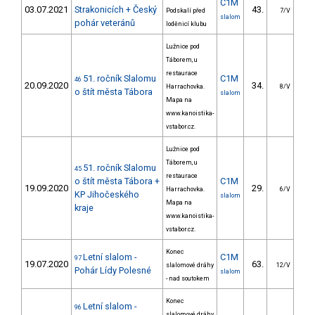
C1M
03.07.2021
Strakonicích + Český
43.
36
Podskalí před
7/V
slalom
pohár veteránů
loděnicí klubu
Lužnice pod
Táborem, u
restaurace
51. ročník Slalomu
C1M
46
20.09.2020
34.
38
Harrachovka.
8/V
o štít města Tábora
slalom
Mapa na
www.kanoistika-
vstabor.cz.
Lužnice pod
Táborem, u
51. ročník Slalomu
45
restaurace
o štít města Tábora +
C1M
19.09.2020
29.
30
Harrachovka.
6/V
KP Jihočeského
slalom
Mapa na
kraje
www.kanoistika-
vstabor.cz.
Konec
Letní slalom -
C1M
97
19.07.2020
63.
29
slalomové dráhy
12/V
Pohár Lídy Polesné
slalom
- nad soutokem
Konec
Letní slalom -
96
slalomové dráhy