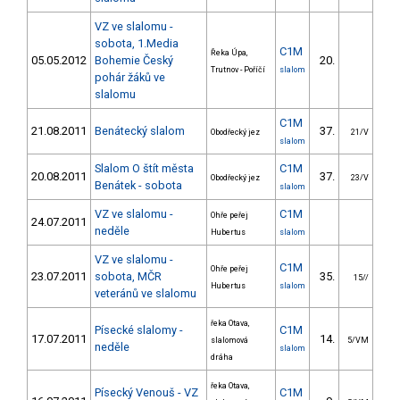
VZ ve slalomu -
sobota, 1.Media
C1M
Řeka Úpa,
05.05.2012
Bohemie Český
20.
22
Trutnov - Poříčí
slalom
pohár žáků ve
slalomu
C1M
21.08.2011
Benátecký slalom
37.
33
Obodřecký jez
21/V
slalom
Slalom O štít města
C1M
20.08.2011
37.
27
Obodřecký jez
23/V
Benátek - sobota
slalom
VZ ve slalomu -
C1M
Ohře peřej
24.07.2011
neděle
Hubertus
slalom
VZ ve slalomu -
C1M
Ohře peřej
23.07.2011
sobota, MČR
35.
30
15//
Hubertus
slalom
veteránů ve slalomu
řeka Otava,
Písecké slalomy -
C1M
17.07.2011
14.
20
slalomová
5/VM
neděle
slalom
dráha
řeka Otava,
Písecký Venouš - VZ
C1M