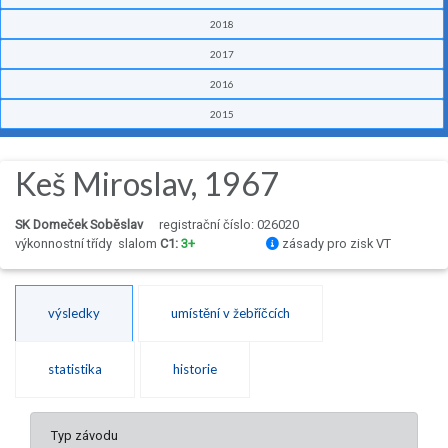
2018
2017
2016
2015
Keš Miroslav, 1967
SK Domeček Soběslav
registrační číslo: 026020
výkonnostní třídy
slalom
C1:
3+
zásady pro zisk VT
výsledky
umístění v žebříčcích
statistika
historie
Typ závodu