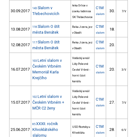
řeka Orlice v
Slalom v
C1M
143
30.09.2017
30.
25
úseku loděnice
7/V
Třebechovicích
slalom
SK Třebechovice
Slalom O štít
C1M
118
Řeka Jizera, jez
13.08.2017
18.
22
města Benátek
v Obodři
slalom
Slalom O štít
C1M
117
Řeka Jizera, jez
12.08.2017
20.
39
města Benátek
v Obodři
slalom
Vodácký areál
Letní slalom v
103
Lídy Polesné
Českém Vrbném
C1M
16.07.2017
20.
17
České Vrbné -
3/V
Memoriál Karla
slalom
horní část
Krejčího
kanálu
Vodácký areál
Letní slalom v
102
Lídy Polesné
C1M
15.07.2017
Českém Vrbném +
27.
31
České Vrbné -
7/V
slalom
MČR C2 ženy
horní část
kanálu
XXXII. ročník
85
C1M
USD Roztoky u
25.06.2017
Křivoklátského
28.
46
6/V
Křivoklátu
slalom
slalomu