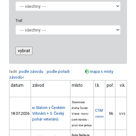
Trať
řadit:
podle závodu
podle pořadí
mapa s místy
závodů
<
datum
závod
místo
l.k.
poř.
v.k.
ods
Slalomová
Slalom v Českém
86
dráha České
C1M
18.07.2026
Vrbném + 5. Český
56.
22
Vrbné - horní
5/VS
slalom
pohár veteránů
úsek kanálu -
první dvě peřeje
Řeka Radbuza