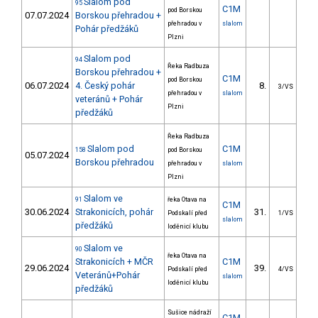
Slalom pod
95
C1M
pod Borskou
07.07.2024
Borskou přehradou +
přehradou v
slalom
Pohár předžáků
Plzni
Slalom pod
94
Řeka Radbuza
Borskou přehradou +
C1M
pod Borskou
06.07.2024
4. Český pohár
8.
7
3/VS
přehradou v
slalom
veteránů + Pohár
Plzni
předžáků
Řeka Radbuza
Slalom pod
C1M
158
pod Borskou
05.07.2024
Borskou přehradou
přehradou v
slalom
Plzni
Slalom ve
91
řeka Otava na
C1M
30.06.2024
Strakonicích, pohár
31.
21
Podskalí před
1/VS
slalom
předžáků
loděnicí klubu
Slalom ve
90
řeka Otava na
Strakonicích + MČR
C1M
29.06.2024
39.
21
Podskalí před
4/VS
Veteránů+Pohár
slalom
loděnicí klubu
předžáků
Sušice nádraží
C1M