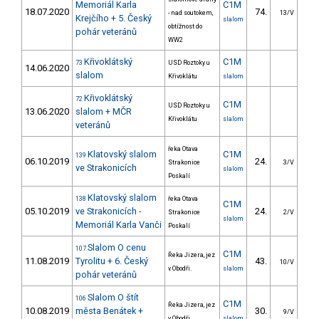
Memoriál Karla
C1M
18.07.2020
74.
83
- nad soutokem,
13/V
Krejčího + 5. Český
slalom
obtížnost do
pohár veteránů
WW2
Křivoklátský
C1M
73
USD Roztoky u
14.06.2020
slalom
Křivoklátu
slalom
Křivoklátský
72
C1M
USD Roztoky u
13.06.2020
slalom + MČR
Křivoklátu
slalom
veteránů
řeka Otava
Klatovský slalom
C1M
139
06.10.2019
24.
24
Strakonice
3/V
ve Strakonicích
slalom
Poskalí
Klatovský slalom
138
řeka Otava
C1M
05.10.2019
ve Strakonicích -
24.
22
Strakonice
2/V
slalom
Memoriál Karla Vanči
Poskalí
Slalom O cenu
107
C1M
Řeka Jizera, jez
11.08.2019
Tyrolitu + 6. Český
43.
22
10/V
v Obodři.
slalom
pohár veteránů
Slalom O štít
106
C1M
Řeka Jizera, jez
10.08.2019
města Benátek +
30.
19
9/V
v Obodři.
slalom