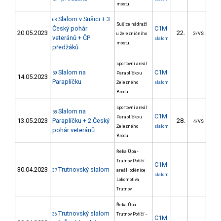
mostu.
Slalom v Sušici + 3.
63
Sušice nádraží
Český pohár
C1M
20.05.2023
22.
17
u železničního
3/VS
veteránů + ČP
slalom
mostu.
předžáků
sportovní areál
Slalom na
C1M
59
Paraplíčko u
14.05.2023
Paraplíčku
Železného
slalom
Brodu
sportovní areál
Slalom na
58
C1M
Paraplíčko u
13.05.2023
Paraplíčku + 2.Český
28.
20
4/VS
Železného
slalom
pohár veteránů
Brodu
Řeka Úpa -
Trutnov Poříčí -
C1M
30.04.2023
Trutnovský slalom
37
areál loděnice
slalom
Lokomotiva
Trutnov
Řeka Úpa -
Trutnovský slalom
36
Trutnov Poříčí -
C1M