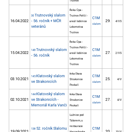
Trutnov
Řeka Úpa -
Trutnovský slalom
30
Trutnov Poříčí -
C1M
16.04.2022
- 56. ročník + MČR
29.
31
areál loděnice
4/VS
slalom
veteránů
Lokomotiva
Trutnov
Řeka Úpa -
Trutnov Poříčí -
Trutnovský slalom
C1M
149
15.04.2022
27.
29
areál loděnice
2/VS
- 56. ročník
slalom
Lokomotiva
Trutnov
řeka Otava
Klatovský slalom
C1M
145
03.10.2021
25.
13
Strakonice
4/V
ve Strakonicích
slalom
Poskalí
Klatovský slalom
144
řeka Otava
C1M
02.10.2021
ve Strakonicích -
27.
15
Strakonice
4/V
slalom
Memoriál Karla Vanči
Poskalí
Lužnice pod
Táborem, u
restaurace
52. ročník Slalomu
C1M
138
19.09.2021
20.
21
Harrachovka.
10/V